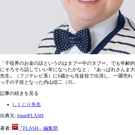
「子役界のお金の話というのはタブー中のタブー。でも年齢的
にそろそろ話していい年になったかなと」『あっぱれさんま大
先生』（フジテレビ系）に6歳から生徒役で出演し、一躍売れ
っ子の子役となった内山信二（35...
記事の続きを見る
しくじり先生
出典元:
SmartFLASH
著者:
『FLASH』編集部