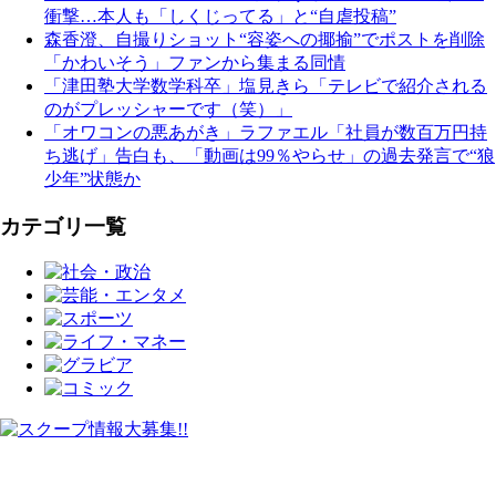
衝撃…本人も「しくじってる」と“自虐投稿”
森香澄、自撮りショット“容姿への揶揄”でポストを削除
「かわいそう」ファンから集まる同情
「津田塾大学数学科卒」塩見きら「テレビで紹介される
のがプレッシャーです（笑）」
「オワコンの悪あがき」ラファエル「社員が数百万円持
ち逃げ」告白も、「動画は99％やらせ」の過去発言で“狼
少年”状態か
カテゴリ一覧