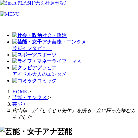
社会・政治
芸能・エンタメ
芸能
インタビュー
スポーツ
ライフ・マネー
グラビア
アイドル
大人のエンタメ
コミック
HOME
>
芸能・エンタメ
>
芸能
>
内山信二が『しくじり先生』を語る「金に狂った嫌なガ
キでした」
芸能