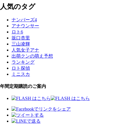
人気のタグ
ナンバーズ4
アナウンサー
ロト6
坂口杏里
三山凌輝
人気女子アナ
出萌クンの萌え予想
ランキング
ロト探偵
ミニスカ
年間定期購読のご案内