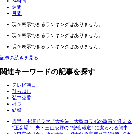
24時間
週間
月間
現在表示できるランキングはありません。
現在表示できるランキングはありません。
現在表示できるランキングはありません。
記事の続きを見る
関連キーワードの記事を探す
テレビ朝日
引っ越し
弘中綾香
社長
結婚
趣里、主演ドラマ『大空港』大型コラボの重責で迎える
“正念場”…夫・三山凌輝の “密会報道” に慮られる胸中
浜口京子『かりそめ天国』で天然発言連発“猛獣使い”不