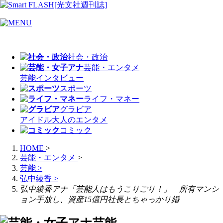
社会・政治
芸能・エンタメ
芸能
インタビュー
スポーツ
ライフ・マネー
グラビア
アイドル
大人のエンタメ
コミック
HOME
>
芸能・エンタメ
>
芸能
>
弘中綾香
>
弘中綾香アナ「芸能人はもうこりごり！」 所有マンシ
ョン手放し、資産15億円社長とちゃっかり婚
芸能