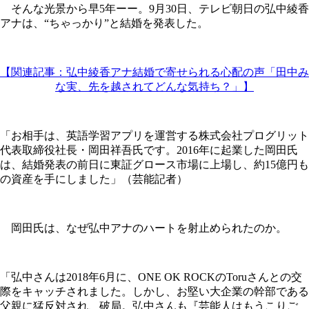
そんな光景から早5年ーー。9月30日、テレビ朝日の弘中綾香
アナは、“ちゃっかり”と結婚を発表した。
【関連記事：弘中綾香アナ結婚で寄せられる心配の声「田中み
な実、先を越されてどんな気持ち？」】
「お相手は、英語学習アプリを運営する株式会社プログリット
代表取締役社長・岡田祥吾氏です。2016年に起業した岡田氏
は、結婚発表の前日に東証グロース市場に上場し、約15億円も
の資産を手にしました」（芸能記者）
岡田氏は、なぜ弘中アナのハートを射止められたのか。
「弘中さんは2018年6月に、ONE OK ROCKのToruさんとの交
際をキャッチされました。しかし、お堅い大企業の幹部である
父親に猛反対され、破局。弘中さんも『芸能人はもうこりご