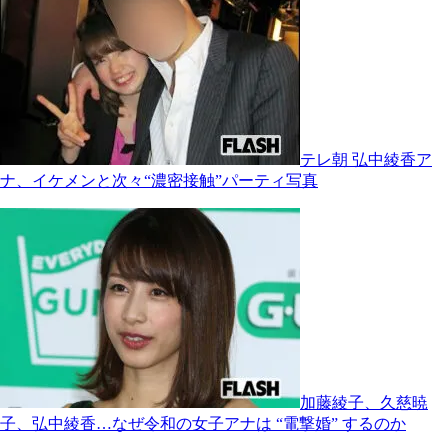
テレ朝 弘中綾香ア
ナ、イケメンと次々“濃密接触”パーティ写真
加藤綾子、久慈暁
子、弘中綾香…なぜ令和の女子アナは “電撃婚” するのか