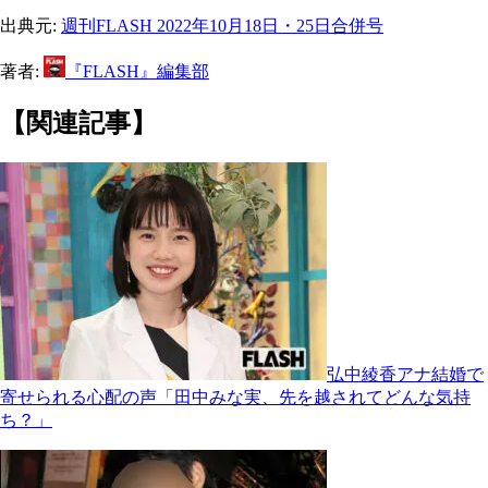
出典元:
週刊FLASH 2022年10月18日・25日合併号
著者:
『FLASH』編集部
【関連記事】
弘中綾香アナ結婚で
寄せられる心配の声「田中みな実、先を越されてどんな気持
ち？」