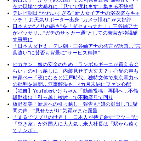
在の現場で大暴れに「見てて疲れます」集まる不快感
テレビ朝日 “かわいすぎる” 新人女子アナの浴衣姿をキャ
ッチ！ お天気リポーター出身 “カメラ慣れ” が大好評
日本人の“ノリの悪さ”を「ダセぇっすわ！」三谷紬アナ
がバッサリ…“ガチのサッカー通”としての苦言が物議醸
す事態に
「日本人ダセえ」テレ朝・三谷紬アナの発言が話題…“言
葉遣い”に賛否も背景に“サービス精神”
ヒカキン、娘の安全のため「ランボルギーニが買えるぐ
らい」の引っ越しに「内装見せて大丈夫？」心配の声も
林家ペー「夜になると江戸時代」独特文体で東京電力へ
の批判を展開…無事解決も、4カ月未納にファン心配
【独自】YouTuberいけちゃん「動画投稿」再開へ…不倫
騒動後は「引っ越し検討」で不動産見て回り
板野友美「新居への引っ越し」報告も“娘の顔出し”に疑
問の声…“見せたがり”気質がまた露呈
「まるでジブリの世界！」日本人が持て余す“フツー”な
「空き家」が外国人に大人気…米人社長は「駅から遠く
てナンボ」