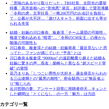
「意味のあるやり取りだった」TBS社長、太田光の選挙
特番「高市首相への “意地悪” 発言」好評価して賛否沸騰
「令和の虎」主宰社長「一晩200万円のお会計を負担し
て」公募が大不評…「遊び人キャラ」前面に出すも寄せ
られる失笑
結婚・妊娠の川口春奈、板倉滉「チーム退団の可能性」
報道で垂れ込める “暗雲”…「令和のCM女王」の座から
陥落の可能性も
川口春奈、板倉滉との結婚・妊娠発表「最近見ないと思
ってた」ファンが感じていた “予兆” とは
川口春奈＆板倉滉 “9000km” の遠距離乗り越えた結婚＆
妊娠に驚きの声…長友・柴崎らと異なる “超スピード突
破” の覚悟
花乃まりあ「しつこい男性が大好き」過去発言からわか
る三山凌輝との“最悪の相性”、密会疑惑には“無反省ぶ
り”報じられ
出川哲朗の妻、アンケート回答に視聴者仰天…キュンと
した瞬間は「とくになし」の一方「魅力」は力説
カテゴリ一覧