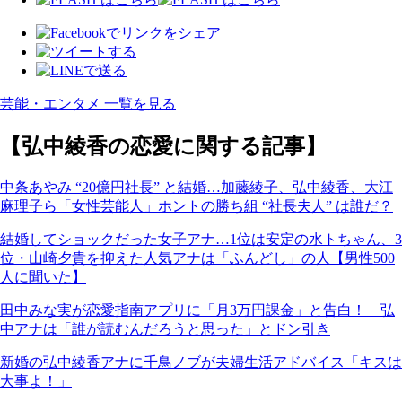
芸能・エンタメ 一覧を見る
【弘中綾香の恋愛に関する記事】
中条あやみ “20億円社長” と結婚…加藤綾子、弘中綾香、大江
麻理子ら「女性芸能人」ホントの勝ち組 “社長夫人” は誰だ？
結婚してショックだった女子アナ…1位は安定の水トちゃん、3
位・山崎夕貴を抑えた人気アナは「ふんどし」の人【男性500
人に聞いた】
田中みな実が恋愛指南アプリに「月3万円課金」と告白！ 弘
中アナは「誰が読むんだろうと思った」とドン引き
新婚の弘中綾香アナに千鳥ノブが夫婦生活アドバイス「キスは
大事よ！」