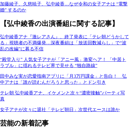
加藤綾子、久慈暁子、弘中綾香…なぜ令和の女子アナは “電撃
婚” するのか
【弘中綾香の出演番組に関する記事】
弘中綾香アナ『激レアさん』、終了発表に「テレ朝どうかして
る」視聴者の不満爆発…深夜番組は「放送回数減らし」で“波
乱の改編”に募る不信
“殿堂入り” 人気女子アナが「アニー風」激変ヘア！ 「中居ト
ラブル」に揺れるテレビ界で見せる “独自路線”
田中みな実が恋愛指南アプリに「月3万円課金」と告白！ 弘
中アナは「誰が読むんだろうと思った」とドン引き
テレ朝 弘中綾香アナ、イケメンと次々“濃密接触”パーティ写
真
女子アナが次々に退社「テレビ朝日」次世代エースは誰か
芸能の新着記事