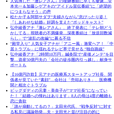
人気博した『激レアさん』の後継番組に早くも憂慮…堂
本光一＆加藤シゲアキの“アイドル宣伝番組”に「絶望的
につまらなそう」の声
松たか子＆阿部サダヲ“夫婦さながら”息ぴったり姿！
『しあわせな結婚』好調を支えた“ポッドキャスト”
弘中綾香アナ『激レアさん』、終了発表に「テレ朝どう
かしてる」視聴者の不満爆発…深夜番組は「放送回数減
らし」で“波乱の改編”に募る不信
“殿堂入り” 人気女子アナが「アニー風」激変ヘア！ 「中
居トラブル」に揺れるテレビ界で見せる “独自路線”
弘中綾香アナ「2時間10万円」鍼灸院で“産後メンテ”を目
撃…資産50億円夫の「会社の徒歩圏内引っ越し」献身サ
ポートも
【16億円詐欺】元アナの医療系スタートアップ社長、関
係者が見ていた“素顔”…会社は「売却ありき」、医療機
関と相次ぐトラブル
ビッグダディの元妻・美奈子が“ママ社長”になってい
た！「結婚への憧れはあります」8人の母は4度の離婚も
恋に貪欲
「誰が扇動してるの？」太田光代氏、“戦争反対”に対す
る私見に議論勃発…夫・太田光と並び注目の的に