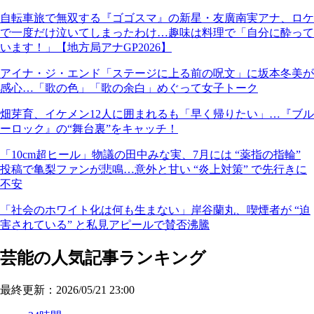
自転車旅で無双する『ゴゴスマ』の新星・友廣南実アナ、ロケ
で一度だけ泣いてしまったわけ…趣味は料理で「自分に酔って
います！」【地方局アナGP2026】
アイナ・ジ・エンド「ステージに上る前の呪文」に坂本冬美が
感心…「歌の色」「歌の余白」めぐって女子トーク
畑芽育、イケメン12人に囲まれるも「早く帰りたい」…『ブル
ーロック』の“舞台裏”をキャッチ！
「10cm超ヒール」物議の田中みな実、7月には “薬指の指輪”
投稿で亀梨ファンが悲鳴…意外と甘い “炎上対策” で先行きに
不安
「社会のホワイト化は何も生まない」岸谷蘭丸、喫煙者が “迫
害されている” と私見アピールで賛否沸騰
芸能の人気記事ランキング
最終更新：2026/05/21 23:00