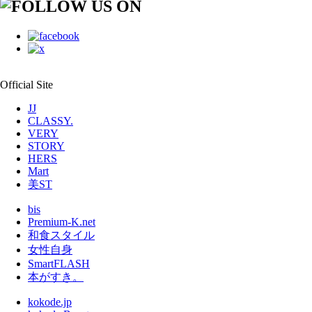
Official Site
JJ
CLASSY.
VERY
STORY
HERS
Mart
美ST
bis
Premium-K.net
和食スタイル
女性自身
SmartFLASH
本がすき。
kokode.jp