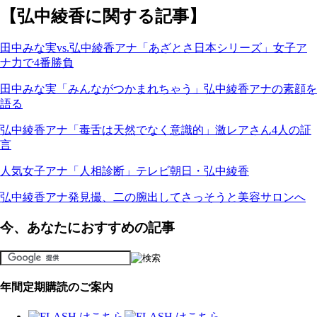
【弘中綾香に関する記事】
田中みな実vs.弘中綾香アナ「あざとさ日本シリーズ」女子ア
ナ力で4番勝負
田中みな実「みんながつかまれちゃう」弘中綾香アナの素顔を
語る
弘中綾香アナ「毒舌は天然でなく意識的」激レアさん4人の証
言
人気女子アナ「人相診断」テレビ朝日・弘中綾香
弘中綾香アナ発見撮、二の腕出してさっそうと美容サロンへ
今、あなたにおすすめの記事
年間定期購読のご案内