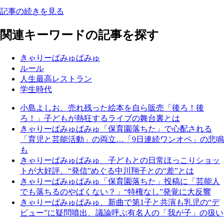
記事の続きを見る
関連キーワードの記事を探す
きゃりーぱみゅぱみゅ
ルール
人生最高レストラン
学生時代
小島よしお、売れ残った絵本を自ら販売「後ろ！後
ろ！」子どもが熱狂するライブの舞台裏とは
きゃりーぱみゅぱみゅ「保育園落ちた」で心配される
「育児と芸能活動」の両立…「9日連続ワンオペ」の悲鳴
も
きゃりーぱみゅぱみゅ 子どもとの日常ほっこりショッ
トが大好評、“発信”めぐる中川翔子との“差”とは
きゃりーぱみゅぱみゅ「保育園落ちた」投稿に「芸能人
でも落ちるのやばくない？」“特権なし”発覚に大反響
きゃりーぱみゅぱみゅ、新曲で第1子と共演も乳児の“デ
ビュー”に疑問噴出、議論呼ぶ有名人の「我が子」の扱い