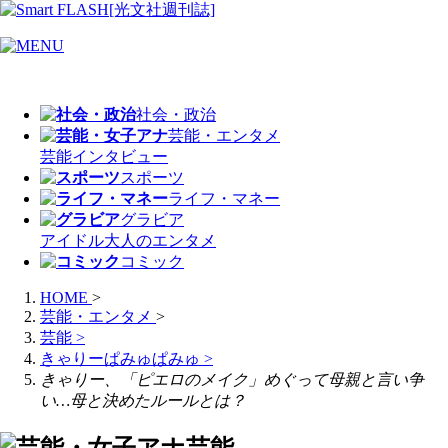
社会・政治
芸能・エンタメ
芸能
インタビュー
スポーツ
ライフ・マネー
グラビア
アイドル
大人のエンタメ
コミック
HOME
>
芸能・エンタメ
>
芸能
>
きゃりーぱみゅぱみゅ
>
きゃりー、「ピエロのメイク」めぐって母親と言い争
い…母と決めたルールとは？
芸能