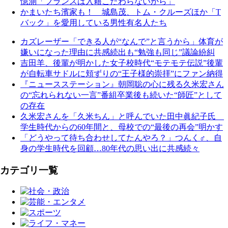
憶測「フランスは入籍こだわらないから」
かまいたち濱家も！ 城島茂、トム・クルーズほか「T
バック」を愛用している男性有名人たち
カズレーザー「できる人が“なんで”と言うから」体育が
嫌いになった理由に共感続出も“勉強も同じ”議論紛糾
吉田羊、後輩が明かした女子校時代“モテモテ伝説”後輩
が自転車サドルに頬ずりの“王子様的崇拝”にファン納得
『ニュースステーション』朝岡聡の心に残る久米宏さん
の“忘れられない一言”番組卒業後も続いた“師匠”として
の存在
久米宏さんを「久米ちん」と呼んでいた田中眞紀子氏
学生時代からの60年間と、母校での“最後の再会”明かす
「どうやって待ち合わせしてたんやろ？」つんく♂、自
身の学生時代を回顧…80年代の思い出に共感続々
カテゴリ一覧