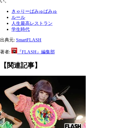
い。
きゃりーぱみゅぱみゅ
ルール
人生最高レストラン
学生時代
出典元:
SmartFLASH
著者:
『FLASH』編集部
【関連記事】