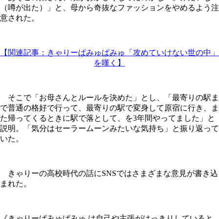
（噂が出た）」と、母から奇抜なファッションをやめるよう注
意された。
【関連記事：きゃりーぱみゅぱみゅ「攻めていけない世の中」
を嘆く】
そこで「お母さんとルールを決めた」とし、「最寄りの駅ま
で普通の格好で行って、最寄りの駅で変身して原宿に行き、ま
た帰ってくるときに駅で落として、を3年間やってました」と
説明。「気分はセーラームーンみたいな気持ち」と振り返って
いた。
きゃりーの高校時代の話にSNSではさまざまな意見が書き込
まれた。
《きゃりーぱみゅぱみゅ は自己や主張がはっきりしていると