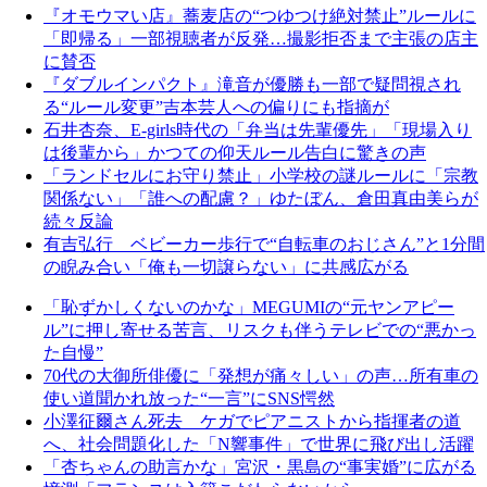
『オモウマい店』蕎麦店の“つゆつけ絶対禁止”ルールに
「即帰る」一部視聴者が反発…撮影拒否まで主張の店主
に賛否
『ダブルインパクト』滝音が優勝も一部で疑問視され
る“ルール変更”吉本芸人への偏りにも指摘が
石井杏奈、E-girls時代の「弁当は先輩優先」「現場入り
は後輩から」かつての仰天ルール告白に驚きの声
「ランドセルにお守り禁止」小学校の謎ルールに「宗教
関係ない」「誰への配慮？」ゆたぼん、倉田真由美らが
続々反論
有吉弘行 ベビーカー歩行で“自転車のおじさん”と1分間
の睨み合い「俺も一切譲らない」に共感広がる
「恥ずかしくないのかな」MEGUMIの“元ヤンアピー
ル”に押し寄せる苦言、リスクも伴うテレビでの“悪かっ
た自慢”
70代の大御所俳優に「発想が痛々しい」の声…所有車の
使い道聞かれ放った“一言”にSNS愕然
小澤征爾さん死去 ケガでピアニストから指揮者の道
へ、社会問題化した「N響事件」で世界に飛び出し活躍
「杏ちゃんの助言かな」宮沢・黒島の“事実婚”に広がる