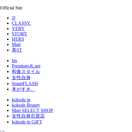
Official Site
JJ
CLASSY.
VERY
STORY
HERS
Mart
美ST
bis
Premium-K.net
和食スタイル
女性自身
SmartFLASH
本がすき。
kokode.jp
kokode Beauty
Mart SELECT SHOP
女性自身百貨店
kokode.jp GIFT