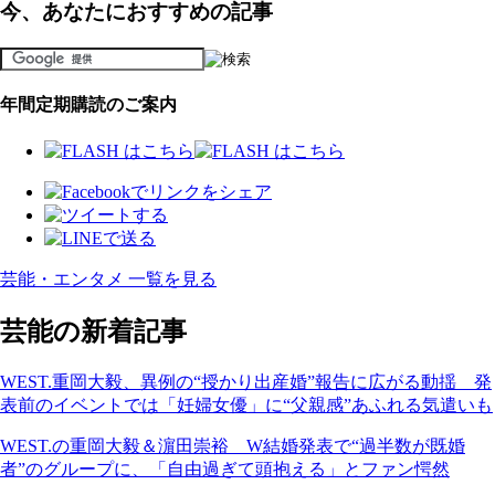
今、あなたにおすすめの記事
年間定期購読のご案内
芸能・エンタメ 一覧を見る
芸能の新着記事
WEST.重岡大毅、異例の“授かり出産婚”報告に広がる動揺 発
表前のイベントでは「妊婦女優」に“父親感”あふれる気遣いも
WEST.の重岡大毅＆濵田崇裕 W結婚発表で“過半数が既婚
者”のグループに、「自由過ぎて頭抱える」とファン愕然