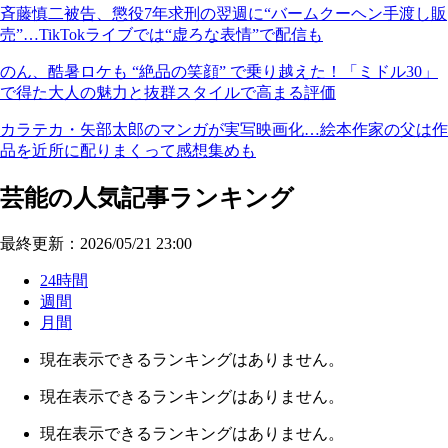
斉藤慎二被告、懲役7年求刑の翌週に“バームクーヘン手渡し販
売”…TikTokライブでは“虚ろな表情”で配信も
のん、酷暑ロケも “絶品の笑顔” で乗り越えた！「ミドル30」
で得た大人の魅力と抜群スタイルで高まる評価
カラテカ・矢部太郎のマンガが実写映画化…絵本作家の父は作
品を近所に配りまくって感想集めも
芸能の人気記事ランキング
最終更新：2026/05/21 23:00
24時間
週間
月間
現在表示できるランキングはありません。
現在表示できるランキングはありません。
現在表示できるランキングはありません。