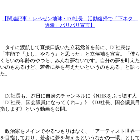
【関連記事：レペゼン地球・DJ社長、活動復帰で「下ネタ、
過激」バリバリ宣言】
タイに渡航して直接口説いた立花党首を前に、DJ社長は
「本能で『よし、やろう』と思った」と立候補を宣言。「僕ら
くらいの年齢のやつら、みんな夢ないです。自分の夢を叶えた
いのもあるけど、若者に夢を与えたいというのもある」と語っ
た。
DJ社長も、27日に自身のチャンネルに《NHKをぶっ壊す人
「DJ社長、国会議員になってくれ...」》《DJ社長、国会議員目
指します》という動画を公開。
政治家をメインでやるつもりはなく、「アーティスト世界一
を目指しており、若者に夢を与えるというなかの一環」として