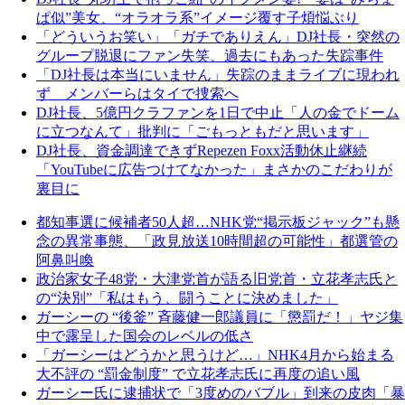
ぱ似”美女、“オラオラ系”イメージ覆す子煩悩ぶり
「どういうお笑い」「ガチでありえん」DJ社長・突然の
グループ脱退にファン失笑、過去にもあった失踪事件
「DJ社長は本当にいません」失踪のままライブに現われ
ず メンバーらはタイで捜索へ
DJ社長、5億円クラファンを1日で中止「人の金でドーム
に立つなんて」批判に「ごもっともだと思います」
DJ社長、資金調達できずRepezen Foxx活動休止継続
「YouTubeに広告つけてなかった」まさかのこだわりが
裏目に
都知事選に候補者50人超…NHK党“掲示板ジャック”も懸
念の異常事態、「政見放送10時間超の可能性」都選管の
阿鼻叫喚
政治家女子48党・大津党首が語る旧党首・立花孝志氏と
の“決別”「私はもう、闘うことに決めました」
ガーシーの “後釜” 斉藤健一郎議員に「懲罰だ！」ヤジ集
中で露呈した国会のレベルの低さ
「ガーシーはどうかと思うけど…」NHK4月から始まる
大不評の “罰金制度” で立花孝志氏に再度の追い風
ガーシー氏に逮捕状で「3度めのバブル」到来の皮肉「暴