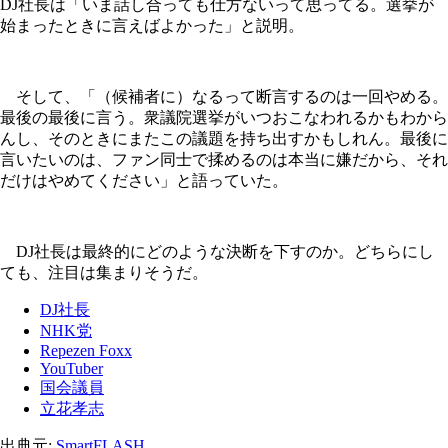
DJ社長は「いま話し合っても仕方ないって思ってる。選挙が
始まったときに言えばよかった」と説明。
そして、「（候補者に）なるって断言するのは一回やめる。
最後の最後に言う。衆議院選挙がいつおこなわれるかもわから
んし、そのときにまたこの議題を持ち出すかもしれん。最後に
言いたいのは、ファン同士で揉めるのは本当に嫌だから、それ
だけはやめてください」と語っていた。
DJ社長は最終的にどのような決断を下すのか。どちらにし
ても、注目は集まりそうだ。
DJ社長
NHK党
Repezen Foxx
YouTuber
国会議員
立花孝志
出典元:
SmartFLASH