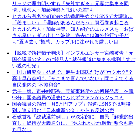
リッジの理由明かすも「失礼すぎる」元妻に集まる同
情…現恋人・加藤神楽と“扱いの差”も
ヒカルら有名YouTuberの結婚相手めぐりSNSで大議論…
「羨ましい」「理解があるんだろう」賛否巻き起こる
ヒカルの恋人・加藤神楽、知人紹介のエルメスを「おば
さん臭い」ダメ出しで波紋 過去には海外旅行で子ど
も“置き去り”疑惑、カップルに注がれる厳しい目
【脱税で執行猶予判決】インフルエンサー宮崎被告「元
国会議員の父」の “後見人” 就任報道に集まる批判「すご
い親の七光」
「国力研究会」発足で、麻生太郎氏だけが“ホクホク”？
高市早苗首相も「そこまで喜んでいない」聞こえてくる
自民党内の“不協和音”
元モー娘。市井紗耶香、芸能事務所への所属発表「在職
93分」国会議員の過去にふれずファンからツッコミ
国会議員の報酬「月5万円アップ」報道にSNSで批判殺
到…連立組む「日本維新の会」からも反対の声
石破首相「総裁選前倒し」が決定的に…自民「解党的出
直し」総括が大義名分に、“やぶれかぶれ解散”懸念も勝
ち目なし