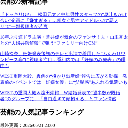
芸能の新着記事
『ドッキリGP』、松田元太と中年男性スタッフの“息吐きかけ
合い”企画に「嫌すぎる」…相次ぐ男性アイドルへの“悪ノ
リ”に一部視聴者が苦言
18年ぶり連ドラ主演・蒼井優が気合のファンサ！夫・山里亮太
との“夫婦共演解禁”で狙う“ファミリー向けCM”
山崎怜奈、妊娠発表後初のテレビ出演で着用した”ふんわりワ
ンピース姿”に視聴者注目…番組内では「妊娠のみ発表」の理
由も
WEST.重岡大毅、異例の“授かり出産婚”報告に広がる動揺 発
表前のイベントでは「妊婦女優」に“父親感”あふれる気遣いも
WEST.の重岡大毅＆濵田崇裕 W結婚発表で“過半数が既婚
者”のグループに、「自由過ぎて頭抱える」とファン愕然
芸能の人気記事ランキング
最終更新：2026/05/21 23:00