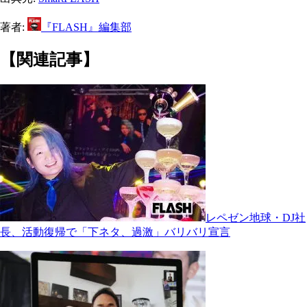
著者:
『FLASH』編集部
【関連記事】
レペゼン地球・DJ社
長、活動復帰で「下ネタ、過激」バリバリ宣言