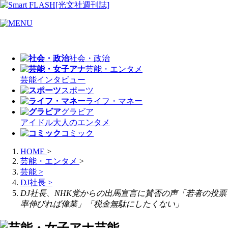
社会・政治
芸能・エンタメ
芸能
インタビュー
スポーツ
ライフ・マネー
グラビア
アイドル
大人のエンタメ
コミック
HOME
>
芸能・エンタメ
>
芸能
>
DJ社長
>
DJ社長、NHK党からの出馬宣言に賛否の声「若者の投票
率伸びれば偉業」「税金無駄にしたくない」
芸能