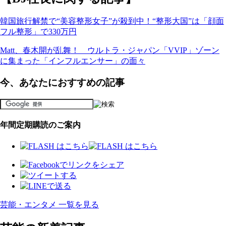
韓国旅行解禁で“美容整形女子”が殺到中！“整形大国”は「顔面
フル整形」で330万円
Matt、春木開が乱舞！ ウルトラ・ジャパン「VVIP」ゾーン
に集まった「インフルエンサー」の面々
今、あなたにおすすめの記事
年間定期購読のご案内
芸能・エンタメ 一覧を見る