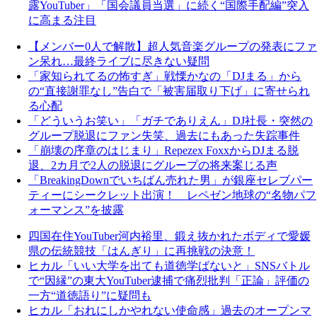
露YouTuber」「国会議員当選」に続く“国際手配編”突入
に高まる注目
【メンバー0人で解散】超人気音楽グループの発表にファ
ン呆れ…最終ライブに尽きない疑問
「家知られてるの怖すぎ」戦慄かなの「DJまる」から
の“直接謝罪なし”告白で「被害届取り下げ」に寄せられ
る心配
「どういうお笑い」「ガチでありえん」DJ社長・突然の
グループ脱退にファン失笑、過去にもあった失踪事件
「崩壊の序章のはじまり」Repezex FoxxからDJまる脱
退、2カ月で2人の脱退にグループの将来案じる声
「BreakingDownでいちばん売れた男」が銀座セレブパー
ティーにシークレット出演！ レペゼン地球の“名物パフ
ォーマンス”を披露
四国在住YouTuber河内裕里、鍛え抜かれたボディで愛媛
県の伝統競技「はんぎり」に再挑戦の決意！
ヒカル「いい大学を出ても道徳学ばないと」SNSバトル
で“因縁”の東大YouTuber逮捕で痛烈批判「正論」評価の
一方“道徳語り”に疑問も
ヒカル「おれにしかやれない使命感」過去のオープンマ