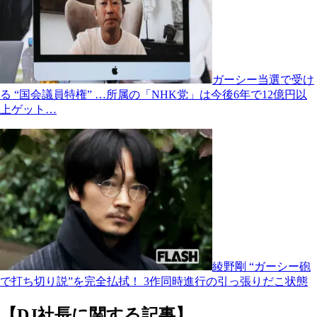
ガーシー当選で受け
る “国会議員特権” …所属の「NHK党」は今後6年で12億円以
上ゲット…
綾野剛 “ガーシー砲
で打ち切り説”を完全払拭！ 3作同時進行の引っ張りだこ状態
【DJ社長に関する記事】