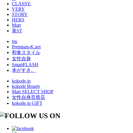
CLASSY.
VERY
STORY
HERS
Mart
美ST
bis
Premium-K.net
和食スタイル
女性自身
SmartFLASH
本がすき。
kokode.jp
kokode Beauty
Mart SELECT SHOP
女性自身百貨店
kokode.jp GIFT