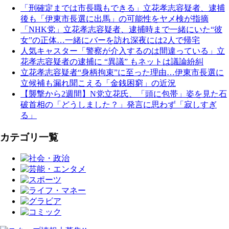
「刑確定までは市長職もできる」立花孝志容疑者、逮捕
後も「伊東市長選に出馬」の可能性をヤメ検が指摘
「NHK党」立花孝志容疑者、逮捕時まで一緒にいた“彼
女”の正体…一緒にバーを訪れ深夜には2人で帰宅
人気キャスター「警察が介入するのは間違っている」立
花孝志容疑者の逮捕に “異議” もネットは議論紛糾
立花孝志容疑者“身柄拘束”に至った理由…伊東市長選に
立候補も漏れ聞こえる「金銭困窮」の近況
【襲撃から2週間】N党立花氏、「頭に包帯」姿を見た石
破首相の「どうしました？」発言に思わず「寂しすぎ
る」
カテゴリ一覧