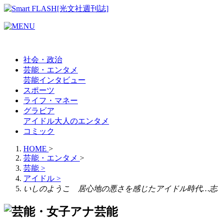
社会・政治
芸能・エンタメ
芸能
インタビュー
スポーツ
ライフ・マネー
グラビア
アイドル
大人のエンタメ
コミック
HOME
>
芸能・エンタメ
>
芸能
>
アイドル
>
いしのようこ 居心地の悪さを感じたアイドル時代…志
芸能