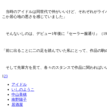
当時のアイドルは同世代で仲がいいけど、それぞれがライバ
こか居心地の悪さを感じていました」
そんないしのは、デビュー1年後に『セーラー服通り』（19
「前に出ることに二の足を踏んでいた私にとって、作品の駒
そして先輩方を見て、各々のスタンスで作品に関わればいい
1
2
3
アイドル
いしのようこ
中山美穂
南野陽子
居酒屋