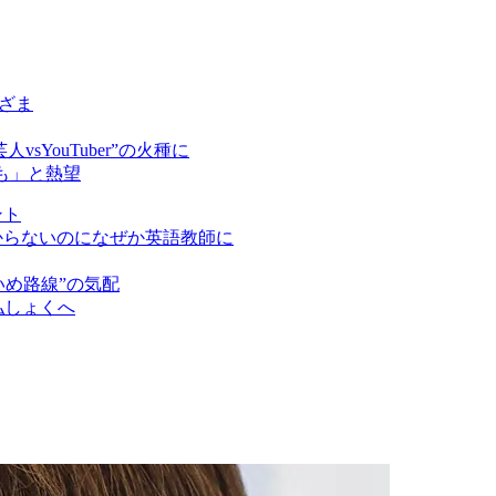
ざま
ouTuber”の火種に
も」と熱望
ント
からないのになぜか英語教師に
いめ路線”の気配
払しょくへ