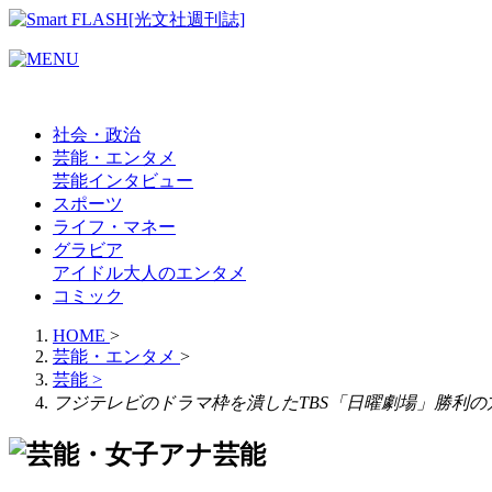
社会・政治
芸能・エンタメ
芸能
インタビュー
スポーツ
ライフ・マネー
グラビア
アイドル
大人のエンタメ
コミック
HOME
>
芸能・エンタメ
>
芸能
>
フジテレビのドラマ枠を潰したTBS「日曜劇場」勝利の
芸能