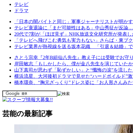
テレビ
ドラマ
「日本の闇バイトと同じ」軍事ジャーナリストが明かすイ
テレビ衰退論に「まだ可能性はある」中山秀征が反論…
20代で7割が「ほぼ見ず」NHK放送文化研究所が発表し
「テレビへ飛びこむ勇気も実力もない」さらば・東ブクロ、
テレビ業界が熱視線を送る坂本花織 「引退＆結婚」で高
さとう宗幸『2年B組仙八先生』教え子には受験でお守
岸田敏志「もしかしたら、僕が金八先生を演じていたか
山下真司が思わず「恥ずかしい」と“懺悔の涙”を流した
横浜流星、大河後初ドラマで見せた“ハードボイルド”
橋本環奈、“胸元ざっくり”ドレス姿に「お人形さんみた
芸能の最新記事