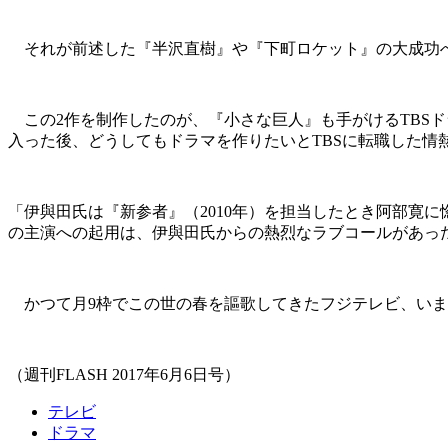
それが前述した『半沢直樹』や『下町ロケット』の大成功
この2作を制作したのが、『小さな巨人』も手がけるTBSド
入った後、どうしてもドラマを作りたいとTBSに転職した情
「伊與田氏は『新参者』（2010年）を担当したとき阿部寛
の主演への起用は、伊與田氏からの熱烈なラブコールがあっ
かつて月9枠でこの世の春を謳歌してきたフジテレビ、いま
（週刊FLASH 2017年6月6日号）
テレビ
ドラマ