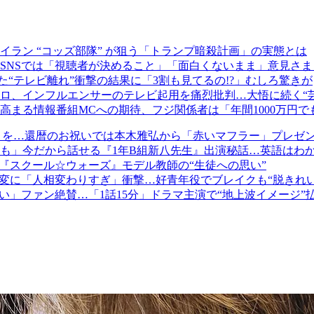
ラン “コッズ部隊” が狙う「トランプ暗殺計画」の実態とは
SNSでは「視聴者が決めること」「面白くないまま」意見さま
た“テレビ離れ”衝撃の結果に「3割も見てるの!?」むしろ驚きが
インフルエンサーのテレビ起用を痛烈批判…大悟に続く“芸人vsY
まる情報番組MCへの期待、フジ関係者は「年間1000万円で
りを…還暦のお祝いでは本木雅弘から「赤いマフラー」プレゼ
も」今だから話せる『1年B組新八先生』出演秘話…英語はわ
『スクール☆ウォーズ』モデル教師の“生徒への思い”
激変に「人相変わりすぎ」衝撃…好青年役でブレイクも“脱きれ
い」ファン絶賛…「1話15分」ドラマ主演で“地上波イメージ”