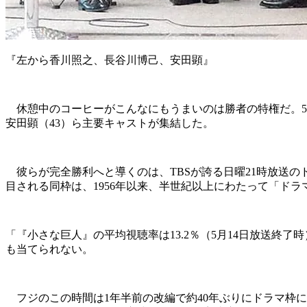
『左から香川照之、長谷川博己、安田顕』
休憩中のコーヒーがこんなにもうまいのは勝者の特権だ。5月
安田顕（43）ら主要キャストが集結した。
彼らが完全勝利へと導くのは、TBSが誇る日曜21時放送のド
目される同枠は、1956年以来、半世紀以上にわたって「ドラ
「『小さな巨人』の平均視聴率は13.2％（5月14日放送終
も当てられない。
フジのこの時間は1年半前の改編で約40年ぶりにドラマ枠に