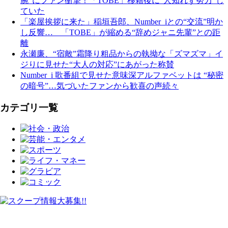
腕”にファン衝撃！「TOBE」移籍後に“人知れず努力”し
ていた
「楽屋挨拶に来た」稲垣吾郎、Number_iとの“交流”明か
し反響… 「TOBE」が縮める“辞めジャニ先輩”との距
離
永瀬廉、“宿敵”霜降り粗品からの執拗な「ズマズマ」イ
ジりに見せた“大人の対応”にあがった称賛
Number_i 歌番組で見せた意味深アルファベットは “秘密
の暗号”…気づいたファンから歓喜の声続々
カテゴリ一覧