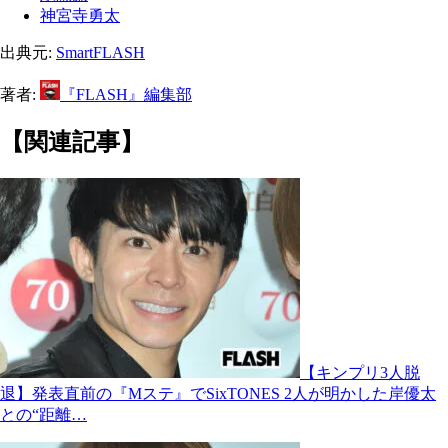
神宮寺勇太
出典元:
SmartFLASH
著者:
『FLASH』編集部
【関連記事】
【キンプリ3人脱
退】発表直前の『Mステ』でSixTONES 2人が明かした岸優太
との“距離…