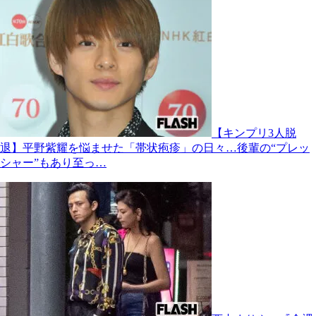
【キンプリ3人脱
退】平野紫耀を悩ませた「帯状疱疹」の日々…後輩の“プレッ
シャー”もあり至っ…