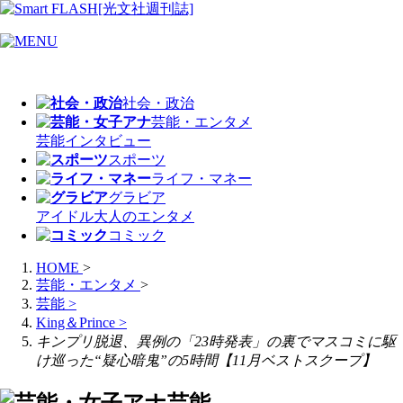
社会・政治
芸能・エンタメ
芸能
インタビュー
スポーツ
ライフ・マネー
グラビア
アイドル
大人のエンタメ
コミック
HOME
>
芸能・エンタメ
>
芸能
>
King＆Prince
>
キンプリ脱退、異例の「23時発表」の裏でマスコミに駆
け巡った“疑心暗鬼”の5時間【11月ベストスクープ】
芸能