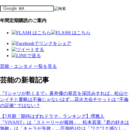
年間定期購読のご案内
芸能・エンタメ 一覧を見る
芸能の新着記事
『Tシャツが乾くまで』蒼井優の発言を深読みすれば、松山ケ
ンイチと夏帆は不倫じゃないはず…花火大会チケットは “不倫
の証拠” ではない？
【7月期「期待はずれドラマ」ランキング】堺雅人
『VIVANT』は「ストーリーが複雑」、松本若菜『君の好きは
無敵』は「キャラが失敗」…圧倒的1位は「ワクワク感なし」