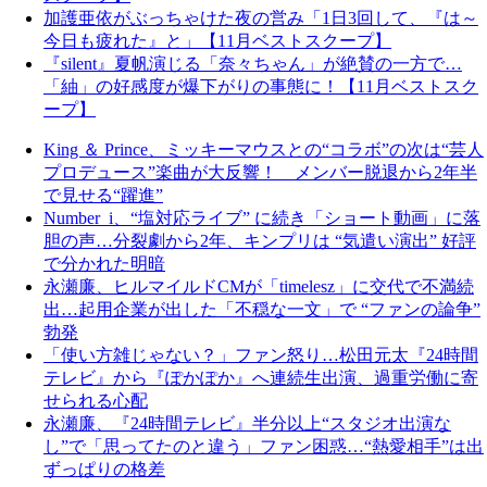
加護亜依がぶっちゃけた夜の営み「1日3回して、『は～
今日も疲れた』と」【11月ベストスクープ】
『silent』夏帆演じる「奈々ちゃん」が絶賛の一方で…
「紬」の好感度が爆下がりの事態に！【11月ベストスク
ープ】
King ＆ Prince、ミッキーマウスとの“コラボ”の次は“芸人
プロデュース”楽曲が大反響！ メンバー脱退から2年半
で見せる“躍進”
Number_i、“塩対応ライブ” に続き「ショート動画」に落
胆の声…分裂劇から2年、キンプリは “気遣い演出” 好評
で分かれた明暗
永瀬廉、ヒルマイルドCMが「timelesz」に交代で不満続
出…起用企業が出した「不穏な一文」で “ファンの論争”
勃発
「使い方雑じゃない？」ファン怒り…松田元太『24時間
テレビ』から『ぽかぽか』へ連続生出演、過重労働に寄
せられる心配
永瀬廉、『24時間テレビ』半分以上“スタジオ出演な
し”で「思ってたのと違う」ファン困惑…“熱愛相手”は出
ずっぱりの格差