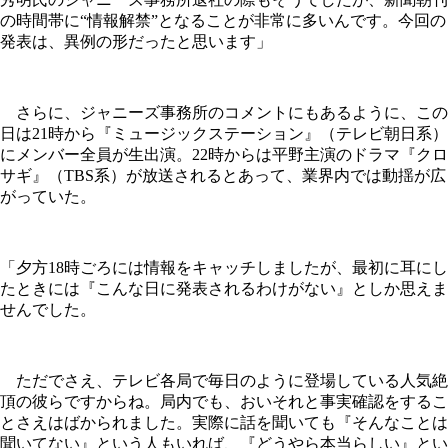
の時間帯に“情報解禁”となることが非常に多いんです。今回の
発表は、異例の形だったと思います」
さらに、ジャニーズ事務所のコメントにもあるように、この
日は21時から『ミュージックステーション』（テレビ朝日系）
にメンバー全員が生出演。22時からは平野主演のドラマ『クロ
サギ』（TBS系）が放送されるとあって、業界内では動揺が広
がっていた。
「夕方18時ごろには情報をキャッチしましたが、最初に耳にし
たときには『こんな日に発表されるわけがない』としか思えま
せんでした。
ただでさえ、テレビ各局で毎日のように登場している人気絶
頂の彼らですからね。局内でも、おいそれと事実確認をするこ
とさえはばかられました。実際に話を聞いても『そんなことは
聞いてない』という人もいれば、『どうやら本当らしい』とい