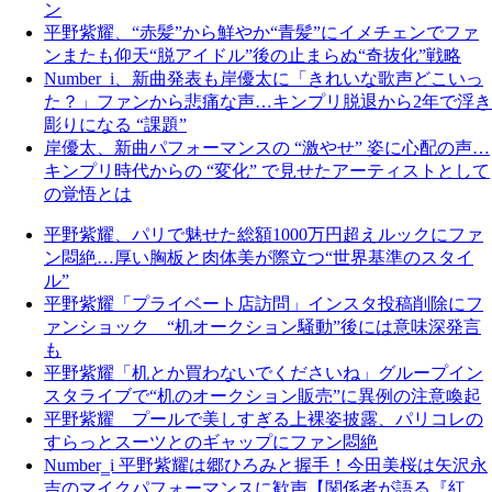
ン
平野紫耀、“赤髪”から鮮やか“青髪”にイメチェンでファ
ンまたも仰天“脱アイドル”後の止まらぬ“奇抜化”戦略
Number_i、新曲発表も岸優太に「きれいな歌声どこいっ
た？」ファンから悲痛な声…キンプリ脱退から2年で浮き
彫りになる “課題”
岸優太、新曲パフォーマンスの “激やせ” 姿に心配の声…
キンプリ時代からの “変化” で見せたアーティストとして
の覚悟とは
平野紫耀、パリで魅せた総額1000万円超えルックにファ
ン悶絶…厚い胸板と肉体美が際立つ“世界基準のスタイ
ル”
平野紫耀「プライベート店訪問」インスタ投稿削除にフ
ァンショック “机オークション騒動”後には意味深発言
も
平野紫耀「机とか買わないでくださいね」グループイン
スタライブで“机のオークション販売”に異例の注意喚起
平野紫耀 プールで美しすぎる上裸姿披露、パリコレの
すらっとスーツとのギャップにファン悶絶
Number‗i 平野紫耀は郷ひろみと握手！今田美桜は矢沢永
吉のマイクパフォーマンスに歓声【関係者が語る『紅