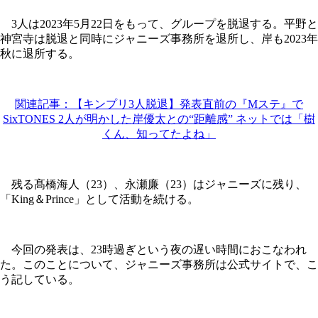
3人は2023年5月22日をもって、グループを脱退する。平野と
神宮寺は脱退と同時にジャニーズ事務所を退所し、岸も2023年
秋に退所する。
関連記事：【キンプリ3人脱退】発表直前の『Mステ』で
SixTONES 2人が明かした岸優太との“距離感” ネットでは「樹
くん、知ってたよね」
残る髙橋海人（23）、永瀬廉（23）はジャニーズに残り、
「King＆Prince」として活動を続ける。
今回の発表は、23時過ぎという夜の遅い時間におこなわれ
た。このことについて、ジャニーズ事務所は公式サイトで、こ
う記している。