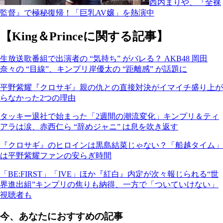
西内まりや、『全裸
監督』で極秘復帰！「巨乳AV嬢」を熱演中
【King＆Princeに関する記事】
生放送歌番組で出演者の “気持ち” がバレる？ AKB48 岡田
奈々の “目線”、キンプリ岸優太の “距離感” が話題に
平野紫耀『クロサギ』親の仇との直接対決がイマイチ盛り上が
らなかった2つの理由
タッキー退社で始まった「2週間の潮流変化」キンプリ＆ティ
アラは涙、赤西仁ら “辞めジャニ” は息を吹き返す
『クロサギ』のヒロインは黒島結菜じゃない？「船越タイム」
は平野紫耀ファンの安らぎ時間
「BE:FIRST」「IVE」ほか『紅白』内定が次々報じられる“世
界進出組”キンプリの焦りも納得、一方で「ついていけない」
視聴者も
今、あなたにおすすめの記事