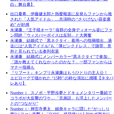
白』舞台裏】
出口夏希、伊藤健太郎と熱愛報道に反発もファンから推
された「人気アイドル」…共演時の “さりげない容姿褒
め” が好感
永瀬廉、“王子様オーラ” 抜群の全身ディオール姿にファ
ン悶絶「ウィスパーボイスは反則」と大興奮
永瀬廉、結婚式で「黒ネクタイ」着用への指摘噴出…過
去には“人気アイドル”も「薄ピンクドレス」で謝罪、意
外と見られている参列衣装
永瀬廉 結婚式にメンバーカラー“黒ネクタイ”で参加、
「誰か教えてくれなかったのかな？」一部ファンからは
マナー指摘も
『リブート』キンプリ永瀬廉はもうひとりの主人公！
エピローグで描かれた “15秒” の粋な演出に感嘆【ネタバ
レあり】
Number_i スノボ・平野歩夢とドキュメンタリー番組で
コラボが大反響のワケ…「兄弟説」も浮上したメンバー
との“つながり”
Number_i・神宮寺勇太、細身キャラに隠した“がっしり