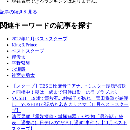
現在表示できるランキングはありません。
記事の続きを見る
関連キーワードの記事を探す
2022年11月ベストスクープ
King＆Prince
ベストスクープ
岸優太
平野紫耀
永瀬廉
神宮寺勇太
【スクープ】TBS日比麻音子アナ、“ミスター慶應”彼氏
と同棲中！朝は「駅まで同伴出勤」のラブラブぶり
YOSHI、19歳で事故死…紗栄子が惚れ、菅田将暉が感嘆
し、YOSHIKIが認めた若きカリスマ【11月ベストスクー
プ】
清原果耶『霊媒探偵・城塚翡翠』が突如「最終話」発
表 過去には日テレの“だまし過ぎ”事件も【11月ベスト
スクープ】