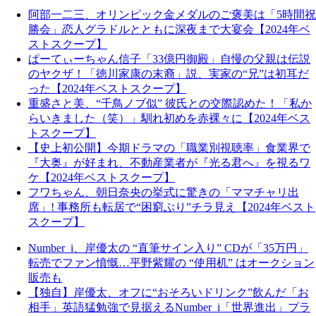
阿部一二三、オリンピック金メダルのご褒美は「5時間祝
勝会」恋人グラドルとともに深夜まで大宴会【2024年ベ
ストスクープ】
ぱーてぃーちゃん信子「33億円御殿」自慢の父親は伝説
のヤクザ！「徳川家康の末裔」説、実家の“兄”は初耳だ
った【2024年ベストスクープ】
重盛さと美、“千鳥ノブ似” 彼氏との交際認めた！「私か
らいきました（笑）」馴れ初めを赤裸々に【2024年ベス
トスクープ】
【史上初公開】今期ドラマの「職業別視聴率」食業界で
『大奥』が好まれ、不動産業者が『光る君へ』を視るワ
ケ【2024年ベストスクープ】
フワちゃん、朝日奈央の挙式に驚きの「ママチャリ出
席」! 事務所も転居で“困窮ぶり”チラ見え【2024年ベスト
スクープ】
Number_i、岸優太の “直筆サイン入り” CDが「35万円」
転売でファン憤慨…平野紫耀の “使用机” はオークション
販売も
【独自】岸優太、オフに“おそろいドリンク”飲んだ「お
相手」英語猛勉強で見据えるNumber_i「世界進出」プラ