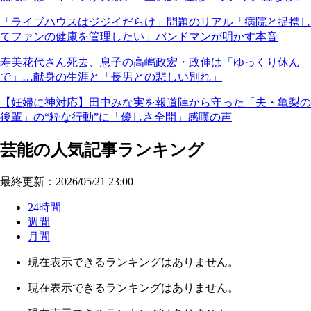
「ライブハウスはジジイだらけ」問題のリアル「病院と提携し
てファンの健康を管理したい」バンドマンが明かす本音
寿美花代さん死去、息子の高嶋政宏・政伸は「ゆっくり休ん
で」…献身の生涯と「長男との悲しい別れ」
【妊婦に神対応】田中みな実を報道陣から守った「夫・亀梨の
後輩」の“粋な行動”に「優しさ全開」感嘆の声
芸能の人気記事ランキング
最終更新：2026/05/21 23:00
24時間
週間
月間
現在表示できるランキングはありません。
現在表示できるランキングはありません。