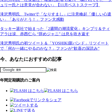
ュリー氏とは意見が合わない」【11月ベストスクープ】
滝沢秀明氏、Twitterで「なりすまし」に注意喚起「優しい心遣
い」「ありがとう！」ファン大感動
タッキー退社で始まった「2週間の潮流変化」キンプリ＆ティ
アラは涙、赤西仁ら “辞めジャニ” は息を吹き返す
滝沢秀明氏の初ツイート＆「YOSHIKI新バンド」リツイート
で「何か一緒にやるのかな？」ファンが“歓喜の深読み”
今、あなたにおすすめの記事
年間定期購読のご案内