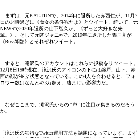
まずは、元KAT-TUNで、2014年に退所した赤西仁が、11月7
日の14時過ぎに《魔女の条件観たよ》とツイート。続いて、元
NEWSで2020年退所の山下智久が、《ずっと大好きな先
輩。》。そして元関ジャニ∞で、2019年に退所した錦戸亮が
《Boss降臨》とそれぞれツイート。
すると、滝沢氏のアカウントはこれらの投稿をリツイート。
12月8日15時現在、滝沢氏のアイコンの下には錦戸、山下、赤
西の顔が並ぶ状態となっている。この4人を合わせると、フォ
ロワー数はなんと473万超え。凄まじい影響力だ。
なぜここまで、滝沢氏からの “声” に注目が集まるのだろう
か。
「滝沢氏の独特なTwitter運用方法も話題になっています。まず