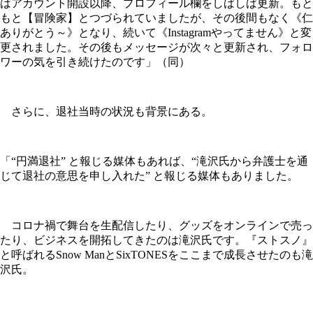
はアカウント開設以降、プロフィール欄をしばしば更新。もと
もと【冒険家】とつづられていましたが、その後間もなく《仁
ありがとう～》となり、続いて《Instagramやってません》と変
更されました。その後もメッセージが次々と更新され、フォロ
ワーの気を引き続けたのです」（同）
さらに、退社当時の状況も背景にある。
「“円満退社” と報じる媒体もあれば、“滝沢氏から弁護士を通
じて退社の意思を申し入れた” と報じる媒体もありました。
コロナ禍で舞台を生配信したり、グッズをオンラインで売っ
たり、ビジネスを開拓してきたのは滝沢氏です。『ストスノ』
と呼ばれるSnow ManとSixTONESをここまで成長させたのも滝
沢氏。