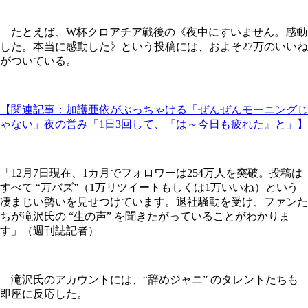
たとえば、W杯クロアチア戦後の《夜中にすいません。感動
した。本当に感動した》という投稿には、およそ27万のいいね
がついている。
【関連記事：加護亜依がぶっちゃける「ぜんぜんモーニングじ
ゃない」夜の営み「1日3回して、『は～今日も疲れた』と」】
「12月7日現在、1カ月でフォロワーは254万人を突破。投稿は
すべて “万バズ”（1万リツイートもしくは1万いいね）という
凄まじい勢いを見せつけています。退社騒動を受け、ファンた
ちが滝沢氏の “生の声” を聞きたがっていることがわかりま
す」（週刊誌記者）
滝沢氏のアカウントには、“辞めジャニ” のタレントたちも
即座に反応した。