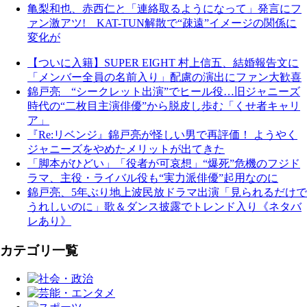
亀梨和也、赤西仁と「連絡取るようになって」発言にフ
ァン激アツ! KAT-TUN解散で“疎遠”イメージの関係に
変化が
【ついに入籍】SUPER EIGHT 村上信五、結婚報告文に
「メンバー全員の名前入り」配慮の演出にファン大歓喜
錦戸亮 “シークレット出演”でヒール役…旧ジャニーズ
時代の“二枚目主演俳優”から脱皮し歩む「くせ者キャリ
ア」
『Re:リベンジ』錦戸亮が怪しい男で再評価！ ようやく
ジャニーズをやめたメリットが出てきた
「脚本がひどい」「役者が可哀想」“爆死”危機のフジド
ラマ、主役・ライバル役も“実力派俳優”起用なのに
錦戸亮、5年ぶり地上波民放ドラマ出演「見られるだけで
うれしいのに」歌＆ダンス披露でトレンド入り《ネタバ
レあり》
カテゴリ一覧