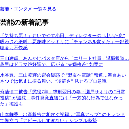
芸能・エンタメ 一覧を見る
芸能の新着記事
「気持ち悪！」おいでやす小田、ディレクターの “吐いた息”
吸わされ絶叫…悪趣味ドッキリに「チャンネル変えた」一部視
聴者も不快感
三山凌輝、あんかけパスタ店から「エリート社員」退職報道…
趣里はドラマ絶好調で、広がる “夫婦格差” 如実に
水谷豊、三山凌輝の密会疑惑で “盟友へ電話” 報道…舞台あい
さつでは気丈に振る舞い、“冷静さ” 見せるプロ意識
斉藤慎二被告「懲役7年」求刑翌日の妻・瀬戸サオリの “日常
投稿” が波紋…事件発覚直後には「一方的な行為ではなかっ
た」擁護も
山本舞香、出産報告に相次ぐ祝福…“写真アップ” のトレンド
で際立つ「アピールしすぎない」シンプル姿勢