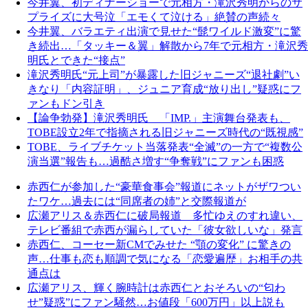
今井翼、初ディナーショーで元相方・滝沢秀明からのサ
プライズに大号泣「エモくて泣ける」絶賛の声続々
今井翼、バラエティ出演で見せた“髭ワイルド激変”に驚
き続出…「タッキー＆翼」解散から7年で元相方・滝沢秀
明氏とできた“接点”
滝沢秀明氏“元上司”が暴露した旧ジャニーズ“退社劇”い
きなり「内容証明」、ジュニア育成“放り出し”疑惑にフ
ァンもドン引き
【論争勃発】滝沢秀明氏 「IMP.」主演舞台発表も、
TOBE設立2年で指摘される旧ジャニーズ時代の“既視感”
TOBE、ライブチケット当落発表“全滅”の一方で“複数公
演当選”報告も…過酷さ増す“争奪戦”にファンも困惑
赤西仁が参加した“豪華食事会”報道にネットがザワつい
たワケ…過去には“同席者の姉”と交際報道が
広瀬アリス＆赤西仁に破局報道 多忙ゆえのすれ違い、
テレビ番組で赤西が漏らしていた「彼女欲しいな」発言
赤西仁、コーセー新CMでみせた “顎の変化” に驚きの
声…仕事も恋も順調で気になる「恋愛遍歴」お相手の共
通点は
広瀬アリス、輝く腕時計は赤西仁とおそろいの“匂わ
せ”疑惑”にファン騒然…お値段「600万円」以上説も