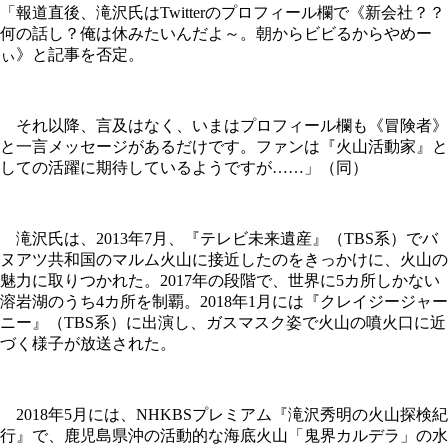
「報道直後、滝沢氏はTwitterのプロフィール欄で《新会社？？
何の話し？俺は休みたいんだよ～。朝からビビるからやめー
ぃ》と記事を否定。
それ以降、言及はなく、いまはプロフィール欄も《冒険者》
と一言メッセージがあるだけです。ファンは『火山活動家』と
しての活躍に期待しているようですが……」（同）
滝沢氏は、2013年7月、『テレビ未来遺産』（TBS系）でバ
ヌアツ共和国のマルム火山に接近したのをきっかけに、火山の
魅力に取りつかれた。2017年の段階で、世界に5カ所しかない
溶岩湖のうち4カ所を制覇。2018年1月には『クレイジージャー
ニー』（TBS系）に出演し、ガスマスク姿で火山の噴火口に近
づく様子が放送された。
2018年5月には、NHKBSプレミアム『滝沢秀明の火山探検紀
行』で、鹿児島県沖の活動的な海底火山「鬼界カルデラ」の水