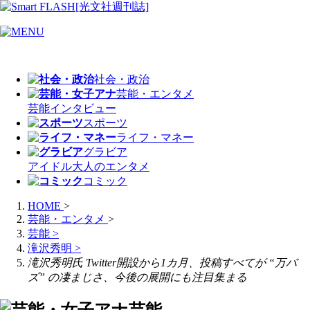
社会・政治
芸能・エンタメ
芸能
インタビュー
スポーツ
ライフ・マネー
グラビア
アイドル
大人のエンタメ
コミック
HOME
>
芸能・エンタメ
>
芸能
>
滝沢秀明
>
滝沢秀明氏 Twitter開設から1カ月、投稿すべてが “万バ
ズ” の凄まじさ、今後の展開にも注目集まる
芸能