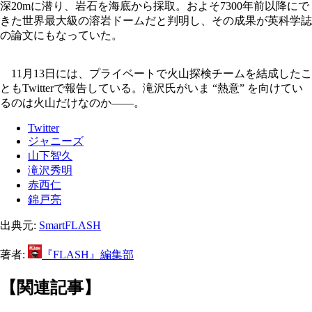
深20mに潜り、岩石を海底から採取。およそ7300年前以降にで
きた世界最大級の溶岩ドームだと判明し、その成果が英科学誌
の論文にもなっていた。
11月13日には、プライベートで火山探検チームを結成したこ
ともTwitterで報告している。滝沢氏がいま “熱意” を向けてい
るのは火山だけなのか――。
Twitter
ジャニーズ
山下智久
滝沢秀明
赤西仁
錦戸亮
出典元:
SmartFLASH
著者:
『FLASH』編集部
【関連記事】