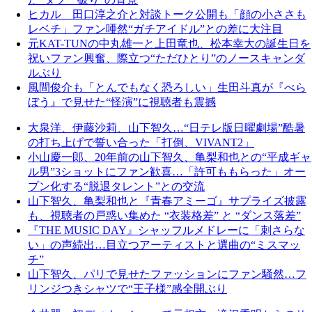
ヒカル 田口淳之介と対談トーク公開も「顔の小ささも
レベチ」ファン唖然“ガチアイドル”との差に大注目
元KAT-TUNの中丸雄一と上田竜也、松本幸大の誕生日を
祝いファン興奮、際立つ“ただひとり”のノースキャンダ
ルぶり
風間俊介も「とんでもなく恐ろしい」生田斗真が『べら
ぼう』で見せた“怪演”に視聴者も震撼
大泉洋、伊藤沙莉、山下智久…“日テレ版日曜劇場”酷暑
の打ち上げで誓い合った「打倒、VIVANT2」
小山慶一郎、20年前の山下智久、亀梨和也との“平成ギャ
ル男”3ショットにファン歓喜…「許可ももらった」オー
プン化する“脱退タレント”との交流
山下智久、亀梨和也と『青春アミーゴ』サプライズ披露
も、視聴者の戸惑い集めた “衣装格差” と “ダンス落差”
『THE MUSIC DAY』シャッフルメドレーに「刺さらな
い」の声続出…目立つアーティストと選曲の“ミスマッ
チ”
山下智久、パリで見せたファッションにファン騒然…フ
リンジつきシャツで“王子様”感全開ぶり