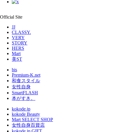
Official Site
JJ
CLASSY.
VERY
STORY
HERS
Mart
美ST
bis
Premium-K.net
和食スタイル
女性自身
SmartFLASH
本がすき。
kokode.jp
kokode Beauty
Mart SELECT SHOP
女性自身百貨店
kokode.jp GIFT