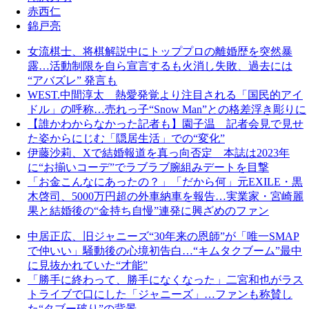
赤西仁
錦戸亮
女流棋士、将棋解説中にトッププロの離婚歴を突然暴
露…活動制限を自ら宣言するも火消し失敗、過去には
“アバズレ” 発言も
WEST.中間淳太 熱愛発覚より注目される「国民的アイ
ドル」の呼称…売れっ子“Snow Man”との格差浮き彫りに
【誰かわからなかった記者も】園子温 記者会見で見せ
た姿からにじむ「隠居生活」での“変化”
伊藤沙莉、Xで結婚報道を真っ向否定 本誌は2023年
に“お揃いコーデ”でラブラブ腕組みデートを目撃
「お金こんなにあったの？」「だから何」元EXILE・黒
木啓司、5000万円超の外車納車を報告…実業家・宮崎麗
果と結婚後の“金持ち自慢”連発に興ざめのファン
中居正広、旧ジャニーズ“30年来の恩師”が「唯一SMAP
で仲いい」騒動後の心境初告白…“キムタクブーム”最中
に見抜かれていた“才能”
「勝手に終わって、勝手になくなった」二宮和也がラス
トライブで口にした「ジャニーズ」…ファンも称賛し
た“タブー破り”の背景