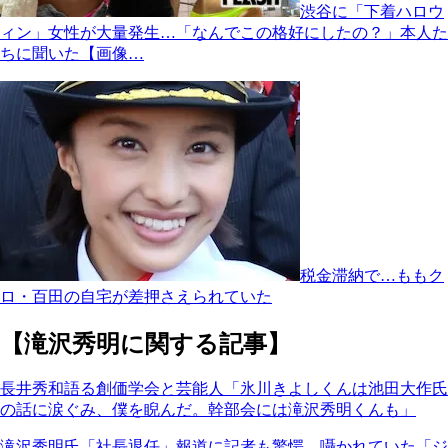
渋谷に「下着ハロウ
ィン」女性が大量発生…「なんでこの格好にしたの？」本人た
ちに聞いた【画像…
税金滞納で…ももク
ロ・百田の自宅が差押さえられていた
【滝沢秀明に関する記事】
長井秀和語る創価学会と芸能人「氷川きよしくんは池田大作氏
の話に涙ぐみ、僕を睨んだ。幹部会には滝沢秀明くんも」
滝沢秀明氏「社長退任」報道に記者も驚愕 囁かれていた「ジ