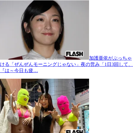
加護亜依がぶっちゃ
ける「ぜんぜんモーニングじゃない」夜の営み「1日3回して、
『は～今日も疲…