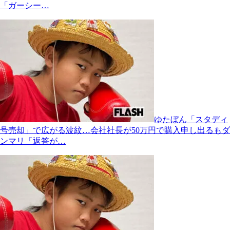
「ガーシー…
ゆたぼん「スタディ
号売却」で広がる波紋…会社社長が50万円で購入申し出るもダ
ンマリ「返答が…