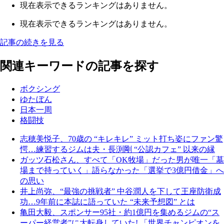
現在表示できるランキングはありません。
現在表示できるランキングはありません。
記事の続きを見る
関連キーワードの記事を探す
ボクシング
ゆたぼん
日本一周
格闘技
志穂美悦子、70歳の “キレキレ” ミット打ち姿にファン驚
愕…練習するジムは夫・長渕剛 “公認カフェ” 以来の縁
ガッツ石松さん、すべて「OK牧場」だった男が唯一「墓
場まで持っていく」語らなかった「選挙で3億円借金」へ
の思い
井上尚弥、“最強の挑戦者” 中谷潤人を下して王座防衛成
功…9年前に本誌に語っていた “未来予想図” とは
亀田大毅、スポンサー95社・約1億円を集めるジムの“ス
ーパー経営者”に大転身していた! 「世界チャンピオンを