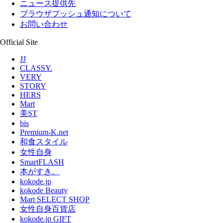
ニュース提供先
ブラウザプッシュ通知について
お問い合わせ
Official Site
JJ
CLASSY.
VERY
STORY
HERS
Mart
美ST
bis
Premium-K.net
和食スタイル
女性自身
SmartFLASH
本がすき。
kokode.jp
kokode Beauty
Mart SELECT SHOP
女性自身百貨店
kokode.jp GIFT