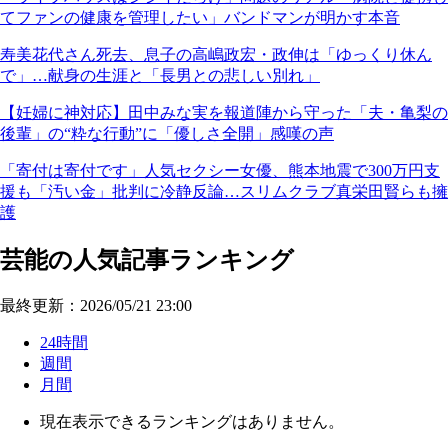
てファンの健康を管理したい」バンドマンが明かす本音
寿美花代さん死去、息子の高嶋政宏・政伸は「ゆっくり休ん
で」…献身の生涯と「長男との悲しい別れ」
【妊婦に神対応】田中みな実を報道陣から守った「夫・亀梨の
後輩」の“粋な行動”に「優しさ全開」感嘆の声
「寄付は寄付です」人気セクシー女優、熊本地震で300万円支
援も「汚い金」批判に冷静反論…スリムクラブ真栄田賢らも擁
護
芸能の人気記事ランキング
最終更新：2026/05/21 23:00
24時間
週間
月間
現在表示できるランキングはありません。