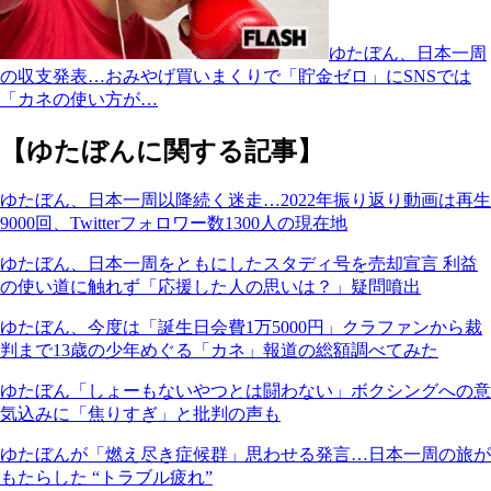
ゆたぼん、日本一周
の収支発表…おみやげ買いまくりで「貯金ゼロ」にSNSでは
「カネの使い方が…
【ゆたぼんに関する記事】
ゆたぼん、日本一周以降続く迷走…2022年振り返り動画は再生
9000回、Twitterフォロワー数1300人の現在地
ゆたぼん、日本一周をともにしたスタディ号を売却宣言 利益
の使い道に触れず「応援した人の思いは？」疑問噴出
ゆたぼん、今度は「誕生日会費1万5000円」クラファンから裁
判まで13歳の少年めぐる「カネ」報道の総額調べてみた
ゆたぼん「しょーもないやつとは闘わない」ボクシングへの意
気込みに「焦りすぎ」と批判の声も
ゆたぼんが「燃え尽き症候群」思わせる発言…日本一周の旅が
もたらした “トラブル疲れ”