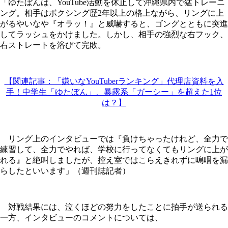
「ゆたぼんは、YouTube活動を休止して沖縄県内で猛トレーニ
ング。相手はボクシング歴2年以上の格上ながら、リングに上
がるやいなや『オラッ！』と威嚇すると、ゴングとともに突進
してラッシュをかけました。しかし、相手の強烈な右フック、
右ストレートを浴びて完敗。
【関連記事：「嫌いなYouTuberランキング」代理店資料を入
手！中学生「ゆたぼん」、暴露系「ガーシー」を超えた1位
は？】
リング上のインタビューでは『負けちゃったけれど、全力で
練習して、全力でやれば、学校に行ってなくてもリングに上が
れる』と絶叫しましたが、控え室ではこらえきれずに嗚咽を漏
らしたといいます」（週刊誌記者）
対戦結果には、泣くほどの努力をしたことに拍手が送られる
一方、インタビューのコメントについては、