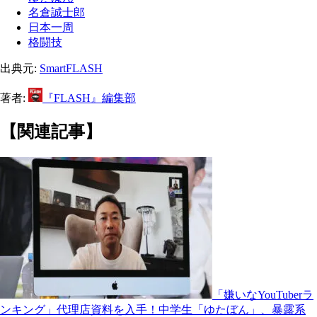
名倉誠士郎
日本一周
格闘技
出典元:
SmartFLASH
著者:
『FLASH』編集部
【関連記事】
「嫌いなYouTuberラ
ンキング」代理店資料を入手！中学生「ゆたぼん」、暴露系