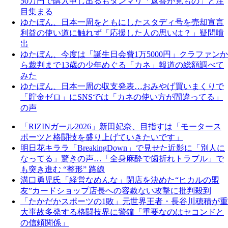
50万円で購入申し出るもダンマリ「返答が見もの」と注
目集まる
ゆたぼん、日本一周をともにしたスタディ号を売却宣言
利益の使い道に触れず「応援した人の思いは？」疑問噴
出
ゆたぼん、今度は「誕生日会費1万5000円」クラファンか
ら裁判まで13歳の少年めぐる「カネ」報道の総額調べて
みた
ゆたぼん、日本一周の収支発表…おみやげ買いまくりで
「貯金ゼロ」にSNSでは「カネの使い方が間違ってる」
の声
「RIZINガール2026」新田妃奈、目指すは「モータース
ポーツと格闘技を盛り上げていきたいです」
明日花キララ「BreakingDown」で見せた近影に「別人に
なってる」驚きの声…「全身麻酔で歯折れトラブル」で
も突き進む “整形” 路線
溝口勇児氏「経営なめんな」閉店を決めた“ヒカルの盟
友”カードショップ店長への容赦ない攻撃に批判殺到
「たかだかスポーツの1敗」元世界王者・長谷川穂積が重
大事故多発する格闘技界に警鐘「重要なのはセコンドと
の信頼関係」