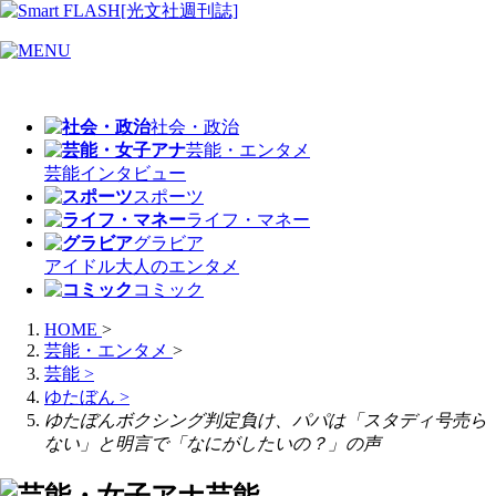
社会・政治
芸能・エンタメ
芸能
インタビュー
スポーツ
ライフ・マネー
グラビア
アイドル
大人のエンタメ
コミック
HOME
>
芸能・エンタメ
>
芸能
>
ゆたぼん
>
ゆたぼんボクシング判定負け、パパは「スタディ号売ら
ない」と明言で「なにがしたいの？」の声
芸能