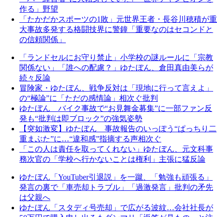
作る」野望
「たかだかスポーツの1敗」元世界王者・長谷川穂積が重
大事故多発する格闘技界に警鐘「重要なのはセコンドと
の信頼関係」
「ランドセルにお守り禁止」小学校の謎ルールに「宗教
関係ない」「誰への配慮？」ゆたぼん、倉田真由美らが
続々反論
冒険家・ゆたぼん、戦争反対は「現地に行って言えよ」
の“極論”に「ただの感情論」相次ぐ批判
ゆたぼん バイク事故で“お見舞金募集”に一部ファン反
発も“批判は即ブロック”の強気姿勢
【突如激変】ゆたぼん 事故報告のいっぽう“ぱっちり二
重まぶた”に…“違和感”指摘する声相次ぐ
「この人は責任を取ってくれない」ゆたぼん、元文科事
務次官の「学校へ行かないことは権利」主張に猛反論
ゆたぼん「YouTuber引退説」を一蹴、「勉強も頑張る」
発言の裏で「車売却トラブル」「過激発言」批判の矛先
は父親へ
ゆたぼん「スタディ号売却」で広がる波紋…会社社長が