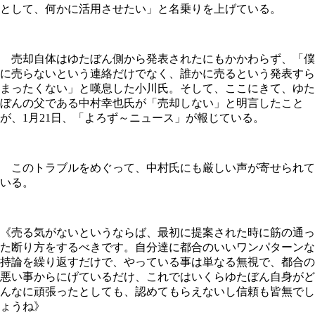
として、何かに活用させたい」と名乗りを上げている。
売却自体はゆたぼん側から発表されたにもかかわらず、「僕
に売らないという連絡だけでなく、誰かに売るという発表すら
まったくない」と嘆息した小川氏。そして、ここにきて、ゆた
ぼんの父である中村幸也氏が「売却しない」と明言したこと
が、1月21日、「よろず～ニュース」が報じている。
このトラブルをめぐって、中村氏にも厳しい声が寄せられて
いる。
《売る気がないというならば、最初に提案された時に筋の通っ
た断り方をするべきです。自分達に都合のいいワンパターンな
持論を繰り返すだけで、やっている事は単なる無視で、都合の
悪い事からにげているだけ、これではいくらゆたぼん自身がど
んなに頑張ったとしても、認めてもらえないし信頼も皆無でし
ょうね》