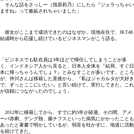
そんな話をさっしー（指原莉乃）にしたら『ジェラっちゃい
ますね』って嫉妬されちゃいました」
彼女がここまで成功できたのはなぜか。現地在住で、JKT48
結成時から応援し続けているビジネスマンがこう語る。
「ビジネスでも駐在員は3年ほどで帰任してしまうことが多
く、インドネシア人から見ると、日本人全体を『結局、すぐ日
本に帰っちゃうんでしょ？』とみなすことが多いです。ところ
が、仲川さんは移籍した直後から、『私はジャカルタが大好き
で、ずっとここにいたい』と言い続けて、実行してきた。これ
が信頼につながったのでしょう」
2012年に移籍してから、すでに約5年が経過。その間、アメ
ーバ赤痢、デング熱、腸チフスといった病気にかかったことも
あったと著書で明かしているが、弱音を吐かずに、地道に活動
を続けてきた。