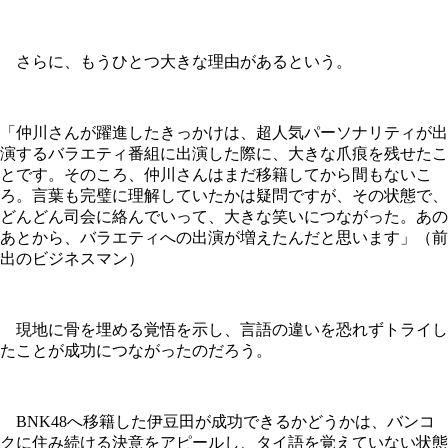
さらに、もうひとつ大きな理由があるという。
「仲川さんが躍進したきっかけは、超人気パーソナリティが出
演するバラエティ番組に出演した際に、大きな爪痕を残せたこ
とです。そのころ、仲川さんはまだ移籍してから間もないこ
ろ。言葉も完璧に理解していたかは疑問ですが、その状態で、
どんどん司会に絡んでいって、大きな笑いにつながった。あの
あとから、バラエティへの出演が増えたんだと思います」（前
出のビジネスマン）
現地に骨を埋める覚悟を示し、言語の違いを恐れずトライし
たことが成功につながったのだろう。
BNK48へ移籍した伊豆田が成功できるかどうかは、バンコ
クに住み続ける決意をアピールし、タイ語を覚えていない状態