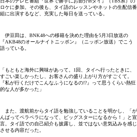
日本のテレビ番組『世界で勝手にお節介inタイ』（TBS系）の
ロケに参加。その後も、タイ語のレッスンやネットの生配信番
組に出演するなど、充実した毎日を送っている。
伊豆田は、BNK48への移籍を決めた理由を5月3日放送の
『AKB48のオールナイトニッポン』（ニッポン放送）でこう
語っている。
「もともと海外に興味があって。1回、タイへ行ったときに、
すごい楽しかったし、お客さんの盛り上がり方がすごくて。
『私が行くだけでこんなふうになるの!?』って思うくらい熱狂
的な人が多かった」
また、渡航前からタイ語を勉強していることを明かし、「が
んばってペラペラになって、ビッグスターになるから！」と宣
言。タイ語での自己紹介も披露し、並ではない意気込みを感じ
させる内容だった。