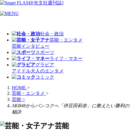
社会・政治
芸能・エンタメ
芸能
インタビュー
スポーツ
ライフ・マネー
グラビア
アイドル
大人のエンタメ
コミック
HOME
>
芸能・エンタメ
>
芸能
>
AKB48からバンコクへ「伊豆田莉奈」に教えたい勝利の
秘訣
芸能