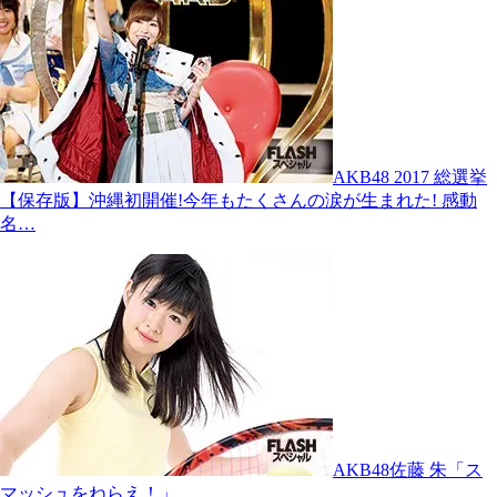
AKB48 2017 総選挙
【保存版】沖縄初開催!今年もたくさんの涙が生まれた! 感動
名…
AKB48佐藤 朱「ス
マッシュをねらえ！」