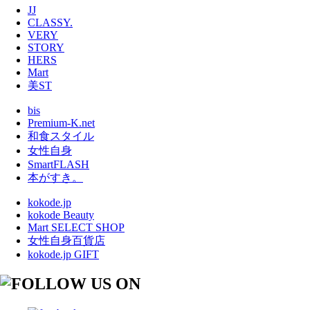
JJ
CLASSY.
VERY
STORY
HERS
Mart
美ST
bis
Premium-K.net
和食スタイル
女性自身
SmartFLASH
本がすき。
kokode.jp
kokode Beauty
Mart SELECT SHOP
女性自身百貨店
kokode.jp GIFT