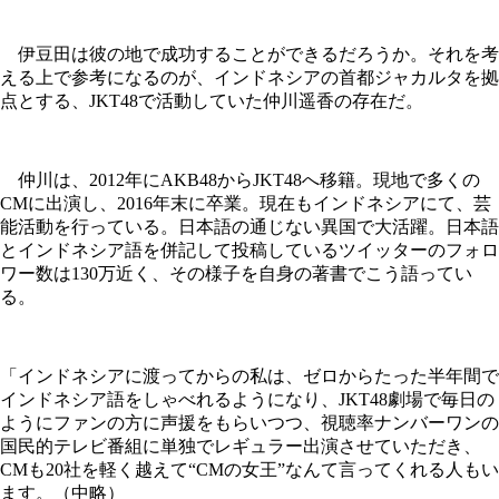
伊豆田は彼の地で成功することができるだろうか。それを考
える上で参考になるのが、インドネシアの首都ジャカルタを拠
点とする、JKT48で活動していた仲川遥香の存在だ。
仲川は、2012年にAKB48からJKT48へ移籍。現地で多くの
CMに出演し、2016年末に卒業。現在もインドネシアにて、芸
能活動を行っている。日本語の通じない異国で大活躍。日本語
とインドネシア語を併記して投稿しているツイッターのフォロ
ワー数は130万近く、その様子を自身の著書でこう語ってい
る。
「インドネシアに渡ってからの私は、ゼロからたった半年間で
インドネシア語をしゃべれるようになり、JKT48劇場で毎日の
ようにファンの方に声援をもらいつつ、視聴率ナンバーワンの
国民的テレビ番組に単独でレギュラー出演させていただき、
CMも20社を軽く越えて“CMの女王”なんて言ってくれる人もい
ます。（中略）