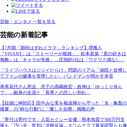
芸能・エンタメ 一覧を見る
芸能の新着記事
【7月期「期待はずれドラマ」ランキング】堺雅人
『VIVANT』は「ストーリーが複雑」、松本若菜『君の好きは
無敵』は「キャラが失敗」…圧倒的1位は「ワクワク感なし」
「ライブハウスはジジイだらけ」問題のリアル「病院と提携し
てファンの健康を管理したい」バンドマンが明かす本音
寿美花代さん死去、息子の高嶋政宏・政伸は「ゆっくり休ん
で」…献身の生涯と「長男との悲しい別れ」
【妊婦に神対応】田中みな実を報道陣から守った「夫・亀梨の
後輩」の“粋な行動”に「優しさ全開」感嘆の声
「寄付は寄付です」人気セクシー女優、熊本地震で300万円支
援も「汚い金」批判に冷静反論…スリムクラブ真栄田賢らも擁