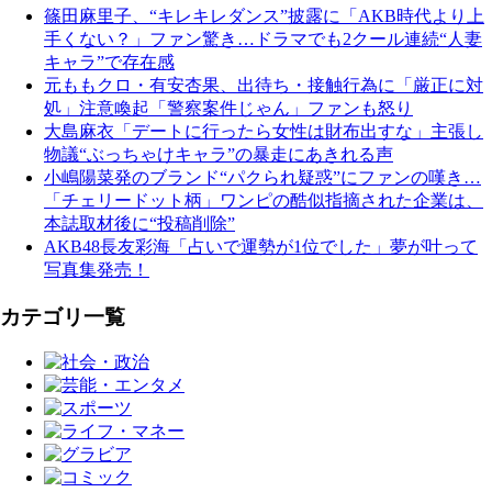
篠田麻里子、“キレキレダンス”披露に「AKB時代より上
手くない？」ファン驚き…ドラマでも2クール連続“人妻
キャラ”で存在感
元ももクロ・有安杏果、出待ち・接触行為に「厳正に対
処」注意喚起「警察案件じゃん」ファンも怒り
大島麻衣「デートに行ったら女性は財布出すな」主張し
物議“ぶっちゃけキャラ”の暴走にあきれる声
小嶋陽菜発のブランド“パクられ疑惑”にファンの嘆き…
「チェリードット柄」ワンピの酷似指摘された企業は、
本誌取材後に“投稿削除”
AKB48長友彩海「占いで運勢が1位でした」夢が叶って
写真集発売！
カテゴリ一覧