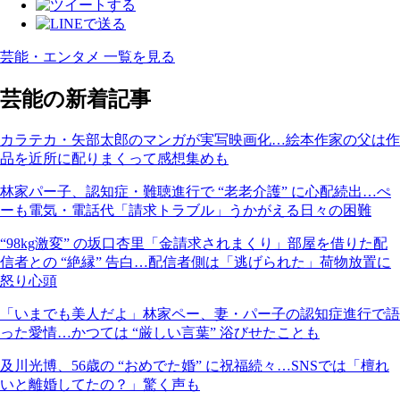
芸能・エンタメ 一覧を見る
芸能の新着記事
カラテカ・矢部太郎のマンガが実写映画化…絵本作家の父は作
品を近所に配りまくって感想集めも
林家パー子、認知症・難聴進行で “老老介護” に心配続出…ぺ
ーも電気・電話代「請求トラブル」うかがえる日々の困難
“98kg激変” の坂口杏里「金請求されまくり」部屋を借りた配
信者との “絶縁” 告白…配信者側は「逃げられた」荷物放置に
怒り心頭
「いまでも美人だよ」林家ペー、妻・パー子の認知症進行で語
った愛情…かつては “厳しい言葉” 浴びせたことも
及川光博、56歳の “おめでた婚” に祝福続々…SNSでは「檀れ
いと離婚してたの？」驚く声も