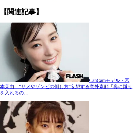
【関連記事】
CanCamモデル・宮
本茉由 “サメやゾンビの倒し方”妄想する意外素顔「鼻に蹴り
を入れるの…