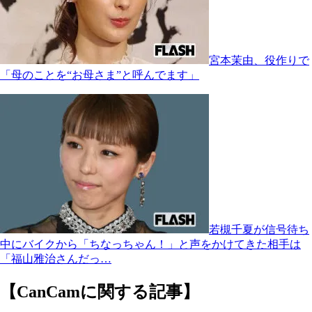
宮本茉由、役作りで
「母のことを“お母さま”と呼んでます」
若槻千夏が信号待ち
中にバイクから「ちなっちゃん！」と声をかけてきた相手は
「福山雅治さんだっ…
【CanCamに関する記事】