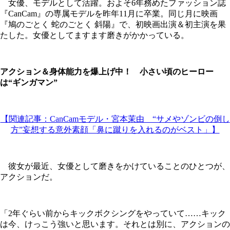
女優、モデルとして活躍。およそ6年務めたファッション誌
『CanCam』の専属モデルを昨年11月に卒業。同じ月に映画
『鳩のごとく 蛇のごとく 斜陽』で、初映画出演＆初主演を果
たした。女優としてますます磨きがかかっている。
アクション＆身体能力を爆上げ中！ 小さい頃のヒーロー
は“ギンガマン”
【関連記事：CanCamモデル・宮本茉由 “サメやゾンビの倒し
方”妄想する意外素顔「鼻に蹴りを入れるのがベスト」】
彼女が最近、女優として磨きをかけていることのひとつが、
アクションだ。
「2年ぐらい前からキックボクシングをやっていて……キック
は今、けっこう強いと思います。それとは別に、アクションの