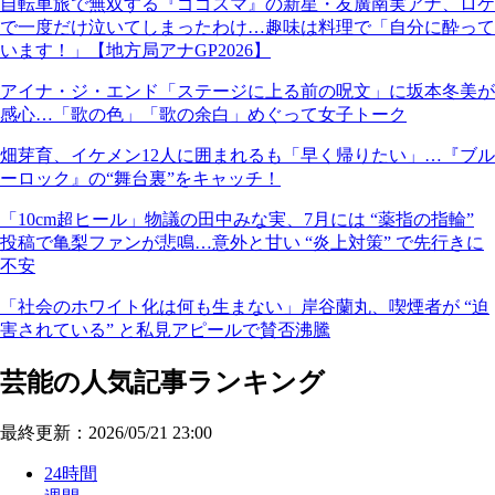
自転車旅で無双する『ゴゴスマ』の新星・友廣南実アナ、ロケ
で一度だけ泣いてしまったわけ…趣味は料理で「自分に酔って
います！」【地方局アナGP2026】
アイナ・ジ・エンド「ステージに上る前の呪文」に坂本冬美が
感心…「歌の色」「歌の余白」めぐって女子トーク
畑芽育、イケメン12人に囲まれるも「早く帰りたい」…『ブル
ーロック』の“舞台裏”をキャッチ！
「10cm超ヒール」物議の田中みな実、7月には “薬指の指輪”
投稿で亀梨ファンが悲鳴…意外と甘い “炎上対策” で先行きに
不安
「社会のホワイト化は何も生まない」岸谷蘭丸、喫煙者が “迫
害されている” と私見アピールで賛否沸騰
芸能の人気記事ランキング
最終更新：2026/05/21 23:00
24時間