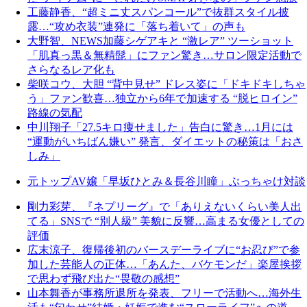
工藤静香、“超ミニ丈スパンコール”で抜群スタイル披
露…“攻め衣装”連発に「落ち着いて」の声も
大野智、NEWS加藤シゲアキと “激レア” ツーショット
「肌真っ黒＆無精髭」にファン驚き…サロン限定活動で
さらなるレア化も
柴咲コウ、大胆 “背中見せ” ドレス姿に「ドキドキしちゃ
う」ファン歓喜…独立から6年で加速する “脱ヒロイン”
路線の気配
中川翔子「27.5キロ痩せました」告白に驚き…1月には
“運動がいちばん嫌い” 発言、ダイエットの秘策は「おさ
しみ」
元トップAV嬢「早坂ひとみ＆長谷川瞳」ぶっちゃけ対談
剛力彩芽、『ネプリーグ』で「ありえないくらい美人出
てる」SNSで “別人級” 美貌に反響…高まる女優としての
評価
広末涼子、復帰後初のバースデーライブに“お忍び”で参
加した芸能人の正体…「あんた、バケモンだ」楽屋挨拶
で思わず飛び出た“畏敬の感想”
山本舞香が事務所退所を発表、フリーで活動へ…海外生