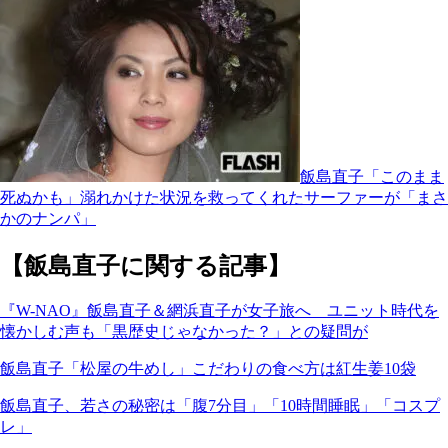
飯島直子「このまま
死ぬかも」溺れかけた状況を救ってくれたサーファーが「まさ
かのナンパ」
【飯島直子に関する記事】
『W-NAO』飯島直子＆網浜直子が女子旅へ ユニット時代を
懐かしむ声も「黒歴史じゃなかった？」との疑問が
飯島直子「松屋の牛めし」こだわりの食べ方は紅生姜10袋
飯島直子、若さの秘密は「腹7分目」「10時間睡眠」「コスプ
レ」