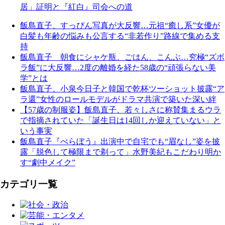
居」証明と『紅白』司会への道
飯島直子、すっぴん写真が大反響…元祖“癒し系”女優が
白髪も年齢の悩みも公言する“非若作り”路線で集める支
持
飯島直子 朝食にシャケ瓶、ごはん、こんぶ…究極“ズボ
ラ飯”に大反響…2度の離婚を経た58歳の“頑張らない美
学”とは
飯島直子、小泉今日子と韓国で乾杯ツーショット披露“ア
ラ還”女性のロールモデルがドラマ共演で築いた深い絆
【57歳の制服姿】飯島直子、若々しさに称賛集まるウラ
で指摘されていた「誕生日は14回しか迎えていない」と
いう事実
飯島直子『べらぼう』出演中で自宅でも“眉なし”姿を披
露「脱色して極限まで剃って」水野美紀もこだわり明か
す“劇中メイク”
カテゴリ一覧