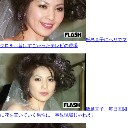
飯島直子にヘリでマ
グロを…昔はすごかったテレビの現場
飯島直子、毎日玄関
に花を置いていく男性に「事故現場じゃねえ｣