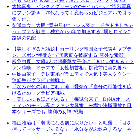
活も“匂わせ”結婚・妊娠で進む“スローライフ”への道
大地真央、ピンクとグリーンの“モヒカンヘア”強烈写真
にファン驚き…70代なっても変わらぬビジュアルで引っ
張りだこ
柴咲コウ、大胆 “背中見せ” ドレス姿に「ドキドキしちゃ
う」ファン歓喜…独立から6年で加速する “脱ヒロイン”
路線の気配
【美しすぎると話題】カーリング韓国女子代表キャプテ
ン、ズボン“半開き”で美腹筋を披露する“意外な素顔”
板谷由夏、女優4人の超豪華女子会に「きれいすぎる」フ
ァン感嘆 ドラマで「女性初首相」挑戦前に英気養う
中島由依子 テレ東系バラエティで人気！美人タクシー
運転手がグラビア挑戦！
「なみだ色の消しごむ」滝口愛奈が「自分の可能性を広
げるため」グラビア挑戦！
「美しいにもほどがある」「毎試合来て」DeNAオース
ティンのモデル妻にファン大興奮、来場で決勝弾放ち日
本シリーズでも“勝利の女神”懇願
福山雅治は「老眼になる前に戻りたい」と吐露…「目を
押してマッサージするな」「水分をがぶ飲みするな」や