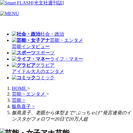
社会・政治
芸能・エンタメ
芸能
インタビュー
スポーツ
ライフ・マネー
グラビア
アイドル
大人のエンタメ
コミック
HOME
>
芸能・エンタメ
>
芸能
>
飯島直子
>
飯島直子、老眼から体型まで“ぶっちゃけ”発言連発のイ
ンスタがフォロワー20日で20万人超
芸能