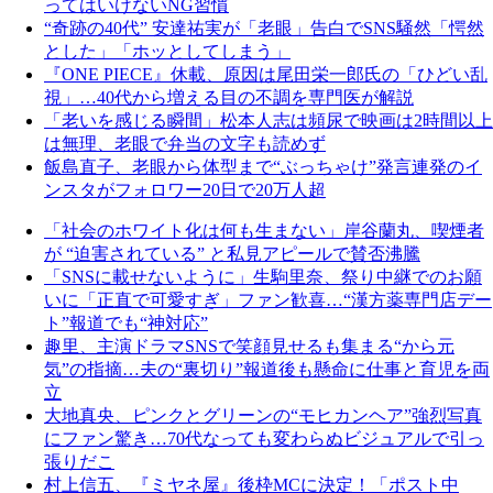
ってはいけないNG習慣
“奇跡の40代” 安達祐実が「老眼」告白でSNS騒然「愕然
とした」「ホッとしてしまう」
『ONE PIECE』休載、原因は尾田栄一郎氏の「ひどい乱
視」…40代から増える目の不調を専門医が解説
「老いを感じる瞬間」松本人志は頻尿で映画は2時間以上
は無理、老眼で弁当の文字も読めず
飯島直子、老眼から体型まで“ぶっちゃけ”発言連発のイ
ンスタがフォロワー20日で20万人超
「社会のホワイト化は何も生まない」岸谷蘭丸、喫煙者
が “迫害されている” と私見アピールで賛否沸騰
「SNSに載せないように」生駒里奈、祭り中継でのお願
いに「正直で可愛すぎ」ファン歓喜…“漢方薬専門店デー
ト”報道でも“神対応”
趣里、主演ドラマSNSで笑顔見せるも集まる“から元
気”の指摘…夫の“裏切り”報道後も懸命に仕事と育児を両
立
大地真央、ピンクとグリーンの“モヒカンヘア”強烈写真
にファン驚き…70代なっても変わらぬビジュアルで引っ
張りだこ
村上信五、『ミヤネ屋』後枠MCに決定！「ポスト中