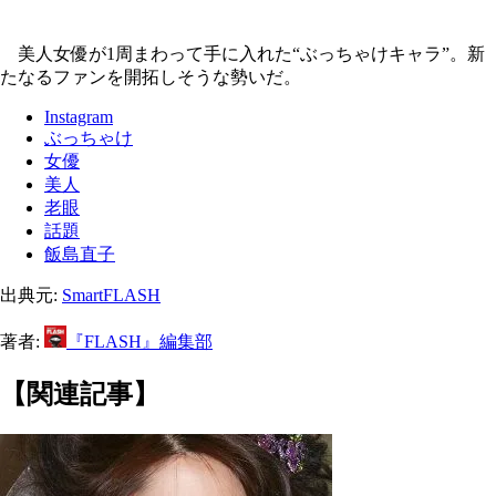
美人女優が1周まわって手に入れた“ぶっちゃけキャラ”。新
たなるファンを開拓しそうな勢いだ。
Instagram
ぶっちゃけ
女優
美人
老眼
話題
飯島直子
出典元:
SmartFLASH
著者:
『FLASH』編集部
【関連記事】