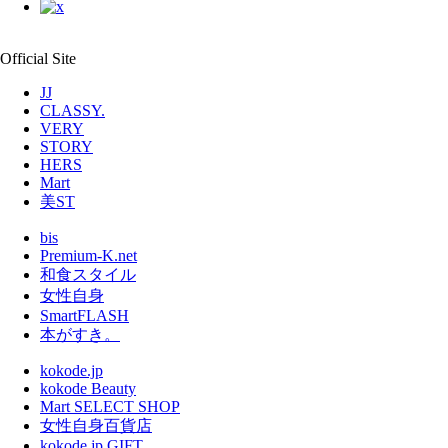
Official Site
JJ
CLASSY.
VERY
STORY
HERS
Mart
美ST
bis
Premium-K.net
和食スタイル
女性自身
SmartFLASH
本がすき。
kokode.jp
kokode Beauty
Mart SELECT SHOP
女性自身百貨店
kokode.jp GIFT