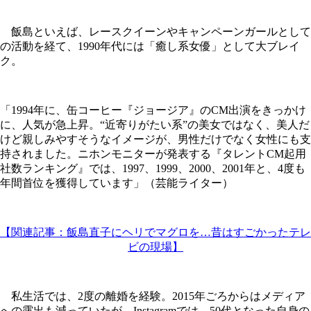
飯島といえば、レースクイーンやキャンペーンガールとして
の活動を経て、1990年代には「癒し系女優」として大ブレイ
ク。
「1994年に、缶コーヒー『ジョージア』のCM出演をきっかけ
に、人気が急上昇。“近寄りがたい系”の美女ではなく、美人だ
けど親しみやすそうなイメージが、男性だけでなく女性にも支
持されました。ニホンモニターが発表する『タレントCM起用
社数ランキング』では、1997、1999、2000、2001年と、4度も
年間首位を獲得しています」（芸能ライター）
【関連記事：飯島直子にヘリでマグロを…昔はすごかったテレ
ビの現場】
私生活では、2度の離婚を経験。2015年ごろからはメディア
への露出も減っていたが、Instagramでは、50代となった自身の