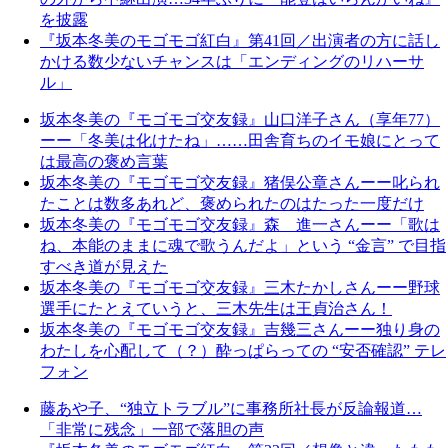
を披露
『坂本冬美のモゴモゴ紅白』第41回／出演者の方に話し
かける数少ないチャンスは「エンディングのリハーサ
ル」
坂本冬美の『モゴモゴ交友録』山口洋子さん（享年77）
ーー「冬美は化けたね」……田舎育ちのイモ娘にとって
は最高の褒め言葉
坂本冬美の『モゴモゴ交友録』猪俣公章さんーー叱られ
たことは数多あれど、褒められたのはたった一度だけ
坂本冬美の『モゴモゴ交友録』森 進一さんーー「歌は
ね、本能のままに魂で歌うんだよ」という “金言” で目指
すべき道が見えた
坂本冬美の『モゴモゴ交友録』三木たかしさんーー野球
選手にたとえていうと、三木先生は王貞治さん！
坂本冬美の『モゴモゴ交友録』吉幾三さんーー独り身の
わたしを心配して（？）酔っぱらっての “安否確認” テレ
フォン
藤あや子、“独立トラブル”に事務所社長が反論報道…
「非常に残念」一部で落胆の声