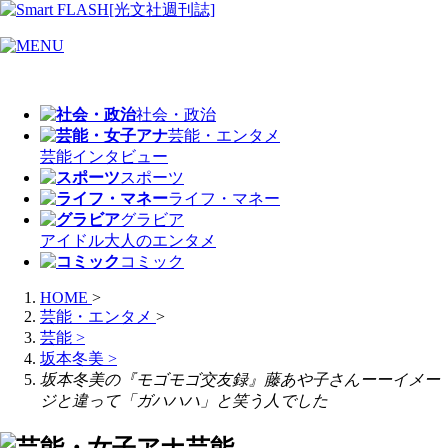
社会・政治
芸能・エンタメ
芸能
インタビュー
スポーツ
ライフ・マネー
グラビア
アイドル
大人のエンタメ
コミック
HOME
>
芸能・エンタメ
>
芸能
>
坂本冬美
>
坂本冬美の『モゴモゴ交友録』藤あや子さんーーイメー
ジと違って「ガハハハ」と笑う人でした
芸能