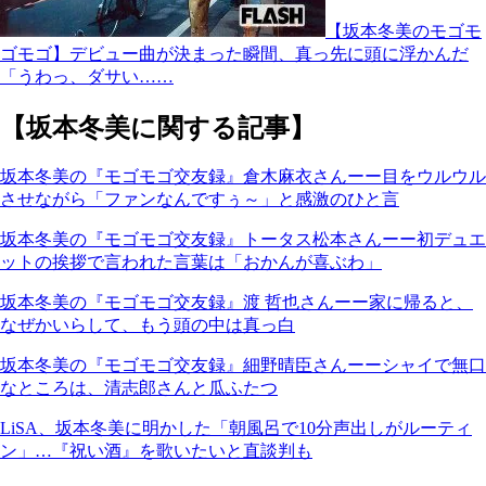
【坂本冬美のモゴモ
ゴモゴ】デビュー曲が決まった瞬間、真っ先に頭に浮かんだ
「うわっ、ダサい……
【坂本冬美に関する記事】
坂本冬美の『モゴモゴ交友録』倉木麻衣さんーー目をウルウル
させながら「ファンなんですぅ～」と感激のひと言
坂本冬美の『モゴモゴ交友録』トータス松本さんーー初デュエ
ットの挨拶で言われた言葉は「おかんが喜ぶわ」
坂本冬美の『モゴモゴ交友録』渡 哲也さんーー家に帰ると、
なぜかいらして、もう頭の中は真っ白
坂本冬美の『モゴモゴ交友録』細野晴臣さんーーシャイで無口
なところは、清志郎さんと瓜ふたつ
LiSA、坂本冬美に明かした「朝風呂で10分声出しがルーティ
ン」…『祝い酒』を歌いたいと直談判も