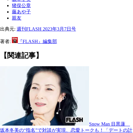
猪俣公章
藤あや子
親友
出典元:
週刊FLASH 2023年3月7日号
著者:
『FLASH』編集部
【関連記事】
Snow Man 目黒蓮
坂本冬美の“指名”で対談が実現、恋愛トークも！「デートの計