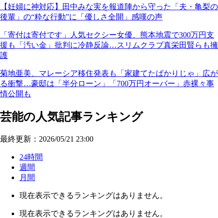
【妊婦に神対応】田中みな実を報道陣から守った「夫・亀梨の
後輩」の“粋な行動”に「優しさ全開」感嘆の声
「寄付は寄付です」人気セクシー女優、熊本地震で300万円支
援も「汚い金」批判に冷静反論…スリムクラブ真栄田賢らも擁
護
菊地亜美、マレーシア移住発表も「家建てたばかりじゃ」広が
る衝撃…豪邸は「半分ローン」「700万円オーバー」赤裸々事
情公開も
芸能の人気記事ランキング
最終更新：2026/05/21 23:00
24時間
週間
月間
現在表示できるランキングはありません。
現在表示できるランキングはありません。