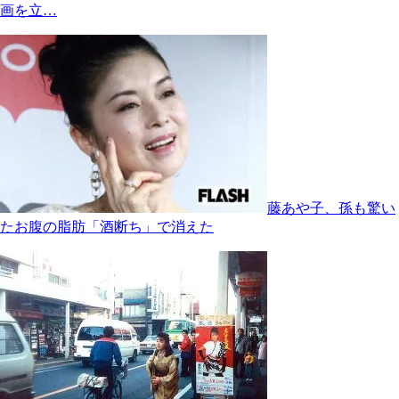
画を立…
藤あや子、孫も驚い
たお腹の脂肪「酒断ち」で消えた