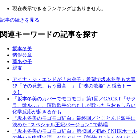
現在表示できるランキングはありません。
記事の続きを見る
関連キーワードの記事を探す
坂本冬美
猪俣公章
藤あや子
親友
アイナ・ジ・エンドが「内弟子」希望で坂本冬美も大喜
び「その発想、もう最高！」【“魂の歌姫” と感激トー
ク】
『坂本冬美のカバーでモゴモゴ』第1回／GACKT『サク
ラ、散ル…』、演歌歌手のわたしが歌ったらおもしろい
化学反応が起きるかも
『坂本冬美のモゴモゴ紅白』最終回／とことんド派手に
決めた “スペシャル王妃バージョン” で熱唱
『坂本冬美のモゴモゴ紅白』第42回／初めてNHKホール
の外から中継出演…34年ぶりに『能登はいらんかいね』