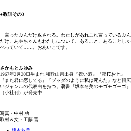
●教訓その3
言ったぶんだけ返される。わたしがあれこれ言っているぶん
だけ、あやちゃんもわたしについて、あること、あることしゃ
べっていて……。おあいこです。
さかもとふゆみ
1967年3月30日生まれ 和歌山県出身『祝い酒』『夜桜お七』
『また君に恋してる』『ブッダのように私は死んだ』など幅広
いジャンルの代表曲を持つ。著書『坂本冬美のモゴモゴモゴ』
（小社刊）が発売中
写真・中村 功
取材＆文・工藤 晋
坂本冬美