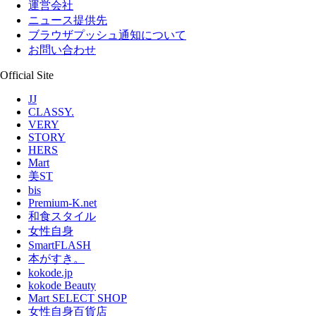
運営会社
ニュース提供先
ブラウザプッシュ通知について
お問い合わせ
Official Site
JJ
CLASSY.
VERY
STORY
HERS
Mart
美ST
bis
Premium-K.net
和食スタイル
女性自身
SmartFLASH
本がすき。
kokode.jp
kokode Beauty
Mart SELECT SHOP
女性自身百貨店