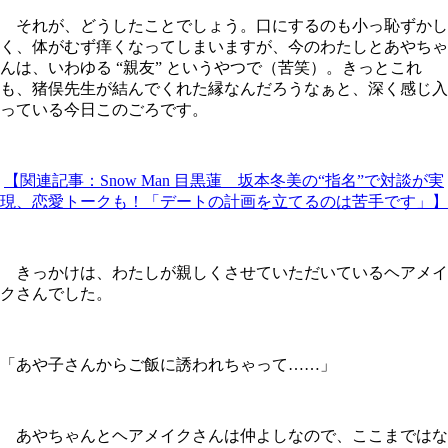
それが、どうしたことでしょう。口にするのも小っ恥ずかし
く、体がむず痒くなってしまいますが、今のわたしとあやちゃ
んは、いわゆる “親友” というやつで（苦笑）。きっとこれ
も、猪俣先生が結んでくれた縁なんだろうなぁと、深く感じ入
っている今日このごろです。
【関連記事：Snow Man 目黒蓮 坂本冬美の“指名”で対談が実
現、恋愛トークも！「デートの計画を立てるのは苦手です」】
きっかけは、わたしが親しくさせていただいているヘアメイ
クさんでした。
「あや子さんからご飯に誘われちゃって……」
あやちゃんとヘアメイクさんは仲よしなので、ここまではな