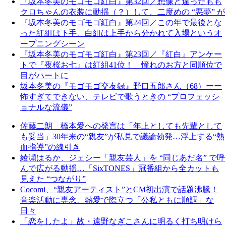
『坂本冬美のモゴモゴ紅白』第32回／想像と違ったもも
クロちゃんの衣装に動揺（？）して、二度めの “悪夢” が
『坂本冬美のモゴモゴ紅白』第24回／この年で最後とな
った紅組は下手、白組は上手から分かれて入場というオ
ープニングシーン
『坂本冬美のモゴモゴ紅白』第23回／『紅白』アンケー
トで『夜桜お七』は紅組41位！ 憧れのお方と同順位で
目がハートに
坂本冬美の『モゴモゴ交友録』野口五郎さん（68）ーー
怖すぎてできない、テレビで歌うときの “プロフェッシ
ョナルな流儀”
佐藤二朗 橋本愛への発言は「年上としても先輩として
も妥当」30年来の“親友”が私見で議論勃発…浮上する“熱
血指導”の線引き
綾瀬はるか、ジェシー「親友芸人」を “同じあだ名” で呼
んで広がる動揺…「SixTONES」冠番組から全カットも
見えた “つながり”
Cocomi、“親友アーティスト”とCM初出演で話題沸騰！
音楽活動に専念、熱愛で際立つ「公私ともに順調」な
日々
「恋をしたよ」故・遠野なぎこさんに明るく打ち明けら