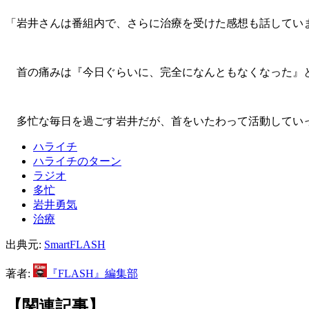
「岩井さんは番組内で、さらに治療を受けた感想も話してい
首の痛みは『今日ぐらいに、完全になんともなくなった』と
多忙な毎日を過ごす岩井だが、首をいたわって活動してい
ハライチ
ハライチのターン
ラジオ
多忙
岩井勇気
治療
出典元:
SmartFLASH
著者:
『FLASH』編集部
【関連記事】