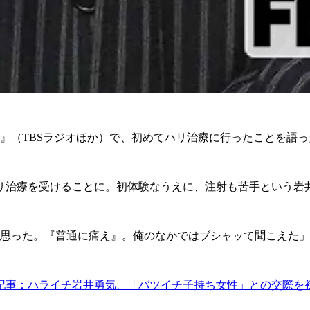
』（TBSラジオほか）で、初めてハリ治療に行ったことを語っ
治療を受けることに。初体験なうえに、注射も苦手という岩
思った。『普通に痛え』。俺のなかではブシャッて聞こえた」
記事：ハライチ岩井勇気、「バツイチ子持ち女性」との交際を