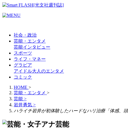
社会・政治
芸能・エンタメ
芸能
インタビュー
スポーツ
ライフ・マネー
グラビア
アイドル
大人のエンタメ
コミック
HOME
>
芸能・エンタメ
>
芸能
>
岩井勇気
>
ハライチ岩井が初体験したハードなハリ治療「体感、頭
芸能