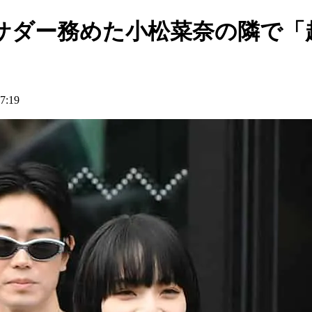
サダー務めた小松菜奈の隣で「
:19