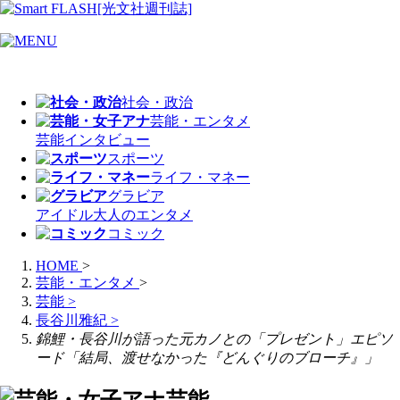
社会・政治
芸能・エンタメ
芸能
インタビュー
スポーツ
ライフ・マネー
グラビア
アイドル
大人のエンタメ
コミック
HOME
>
芸能・エンタメ
>
芸能
>
長谷川雅紀
>
錦鯉・長谷川が語った元カノとの「プレゼント」エピソ
ード「結局、渡せなかった『どんぐりのブローチ』」
芸能