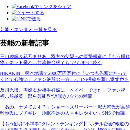
芸能・エンタメ 一覧を見る
芸能の新着記事
三山凌輝＆花乃まりあ、双方の父親への直撃報道に「もう腫れ
物」ネット呆れ…共演舞台終了も“だんまり”続く
HIKAKIN、熊本地震で2000万円寄付に「いつも先頭にたって
くれて心強い」ファン絶賛の一方、3.11の投稿を蒸し返す声も
及川光博、再婚＆お相手妊娠に「ベイベーできた」ファン祝
福…船越英一郎ら芸能界“遅咲きパパ”の潮流
「あの、ナメてます？」ショートスリーパー・堀大輔氏が高須
幹弥氏にブチギレ「睡眠不足の人＝キレやすい」SNSで物議
【もう勘弁“不祥事”タレントランキング】“ホテル密会”報道の
三山凌輝を引き離した「信じられない」1位は【500人に聞い