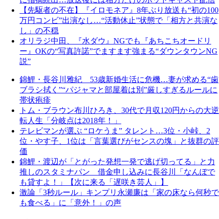
【先駆者の不在】『イロモネア』8年ぶり放送も“初の100
万円コンビ”出演なし…“活動休止”状態で「相方と共演な
し」の不穏
オリラジ中田、『水ダウ』NGでも『あちこちオードリ
ー』OKの“写真許諾”でますます強まる“ダウンタウンNG
説”
錦鯉・長谷川雅紀 53歳新婚生活に危機…妻が求める“歯
ブラシ拭く”“パジャマと部屋着は別”厳しすぎるルールに
帯状疱疹
トム・ブラウン布川ひろき、30代で月収120円からの大逆
転人生「分岐点は2018年！」
テレビマンが選ぶ “ロケうま” タレント…3位・小峠、2
位・やす子、1位は「言葉選びがセンスの塊」と抜群の評
価
錦鯉・渡辺が「とがった発想一発で逃げ切ってる」と力
推しのスタミナパン 借金申し込みに長谷川「なんぼで
も貸すよ！」【次に来る「遅咲き芸人」】
激論「3秒ルール」キンプリ永瀬廉は「家の床なら何秒で
も食べる」に「意外！」の声