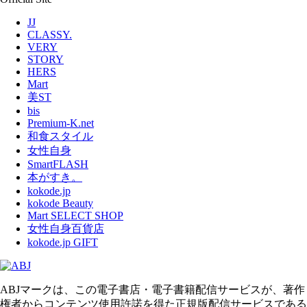
JJ
CLASSY.
VERY
STORY
HERS
Mart
美ST
bis
Premium-K.net
和食スタイル
女性自身
SmartFLASH
本がすき。
kokode.jp
kokode Beauty
Mart SELECT SHOP
女性自身百貨店
kokode.jp GIFT
ABJマークは、この電子書店・電子書籍配信サービスが、著作
権者からコンテンツ使用許諾を得た正規版配信サービスである