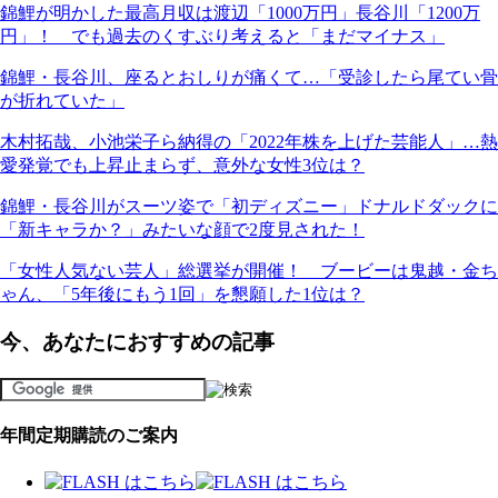
錦鯉が明かした最高月収は渡辺「1000万円」長谷川「1200万
円」！ でも過去のくすぶり考えると「まだマイナス」
錦鯉・長谷川、座るとおしりが痛くて…「受診したら尾てい骨
が折れていた」
木村拓哉、小池栄子ら納得の「2022年株を上げた芸能人」…熱
愛発覚でも上昇止まらず、意外な女性3位は？
錦鯉・長谷川がスーツ姿で「初ディズニー」ドナルドダックに
「新キャラか？」みたいな顔で2度見された！
「女性人気ない芸人」総選挙が開催！ ブービーは鬼越・金ち
ゃん、「5年後にもう1回」を懇願した1位は？
今、あなたにおすすめの記事
年間定期購読のご案内