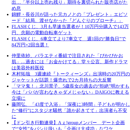
出…「半分以上売れ残り」期待を裏切られた販売店がた
め息
錦鯉・長谷川が語った元カノとの「プレゼント」エピソ
ード「結局、渡せなかった『どんぐりのブローチ』」
FLASHくじ、3月も早速当選者が！10万円分購入で143万
円、念願の電動自転車ゲット
FLASHくじ、6車立てより7車立て 週1回の“勝負日”で
84万円×2回当選！
仲里依紗、バラエティ番組で注目された「ぴかぴかお
肌」…過去には「お金かけてる」堂々公言、新作ドラマ
は美容外科医役
木村拓哉 3週連続『トークィーンズ』出演時の20万円の
ジャケットが話題！爆売れで2カ月待ちの大反響
「ママ鬼！」北川景子、5歳長女の過去の“拒絶”明かすも
今は「パパが言わなきゃダメじゃない」DAIGOに教える
立場に
藤岡弘、「43度で入浴」「深夜に3時間」子どもが明かし
た“修行”にスタジオ騒然「誰か起きてて」出演者ら不安
に
【ドン引き行動連発】Aぇ!groupメンバー デート企画
で“女性”をパシり扱いも「企画は大成功」なワケ