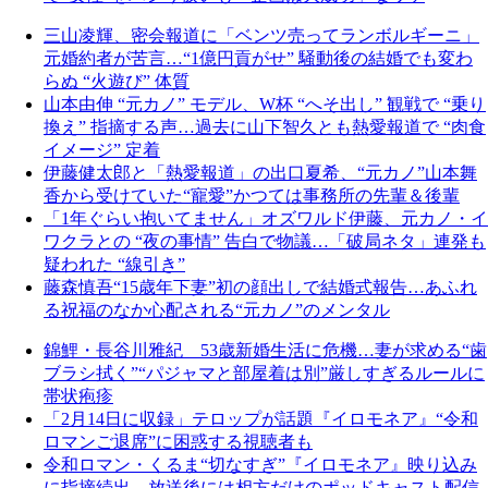
三山凌輝、密会報道に「ベンツ売ってランボルギーニ」
元婚約者が苦言…“1億円貢がせ” 騒動後の結婚でも変わ
らぬ “火遊び” 体質
山本由伸 “元カノ” モデル、W杯 “へそ出し” 観戦で “乗り
換え” 指摘する声…過去に山下智久とも熱愛報道で “肉食
イメージ” 定着
伊藤健太郎と「熱愛報道」の出口夏希、“元カノ”山本舞
香から受けていた“寵愛”かつては事務所の先輩＆後輩
「1年ぐらい抱いてません」オズワルド伊藤、元カノ・イ
ワクラとの “夜の事情” 告白で物議…「破局ネタ」連発も
疑われた “線引き”
藤森慎吾“15歳年下妻”初の顔出しで結婚式報告…あふれ
る祝福のなか心配される“元カノ”のメンタル
錦鯉・長谷川雅紀 53歳新婚生活に危機…妻が求める“歯
ブラシ拭く”“パジャマと部屋着は別”厳しすぎるルールに
帯状疱疹
「2月14日に収録」テロップが話題『イロモネア』“令和
ロマンご退席”に困惑する視聴者も
令和ロマン・くるま“切なすぎ”『イロモネア』映り込み
に指摘続出…放送後には相方だけのポッドキャスト配信