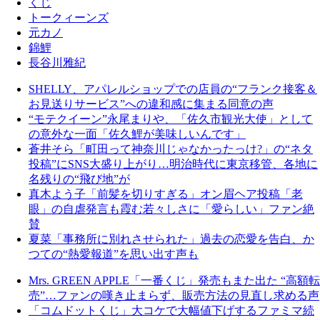
くじ
トークィーンズ
元カノ
錦鯉
長谷川雅紀
SHELLY、アパレルショップでの店員の“フランク接客＆
お見送りサービス”への違和感に集まる同意の声
“モテクイーン”永尾まりや、「佐久市観光大使」として
の意外な一面「佐久鯉が美味しいんです」
蒼井そら「町田って神奈川じゃなかったっけ?」の“ネタ
投稿”にSNS大盛り上がり…明治時代に東京移管、各地に
名残りの“飛び地”が
真木よう子「前髪を切りすぎる」オン眉ヘア投稿「老
眼」の自虐発言も霞む若々しさに「愛らしい」ファン絶
賛
夏菜「事務所に別れさせられた」過去の恋愛を告白、か
つての“熱愛報道”を思い出す声も
Mrs. GREEN APPLE「一番くじ」発売もまた出た “高額転
売”…ファンの嘆き止まらず、販売方法の見直し求める声
「コムドットくじ」大コケで大幅値下げするファミマ続