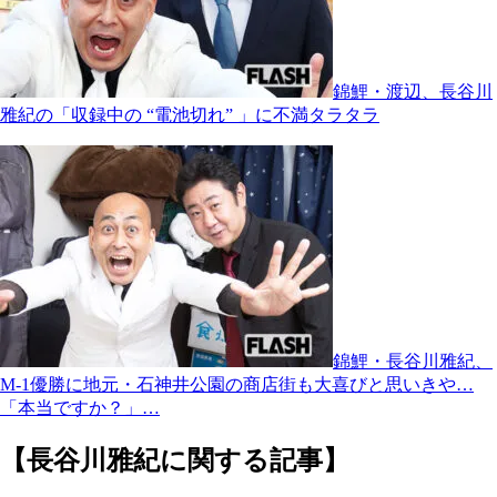
錦鯉・渡辺、長谷川
雅紀の「収録中の “電池切れ” 」に不満タラタラ
錦鯉・長谷川雅紀、
M-1優勝に地元・石神井公園の商店街も大喜びと思いきや…
「本当ですか？」…
【長谷川雅紀に関する記事】