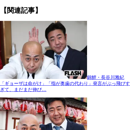
【関連記事】
錦鯉・長谷川雅紀
「ギョーザは命がけ」「指が奥歯の代わり」発言がぶっ飛びす
ぎて、まだまだ伸び…