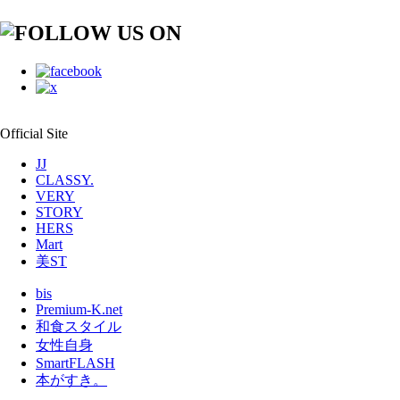
Official Site
JJ
CLASSY.
VERY
STORY
HERS
Mart
美ST
bis
Premium-K.net
和食スタイル
女性自身
SmartFLASH
本がすき。