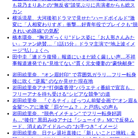
も花乃まりあとの“無反省”談笑ぶりに共演者からも総ス
カン
横浜流星、大河後初ドラマで見せた“ハードボイルド”激
変に「人相変わりすぎ」衝撃…好青年役でブレイクも“脱
きれいめ路線”の気配
橋本環奈、“胸元ざっくり”ドレス姿に「お人形さんみた
い」ファン絶賛…「1話15分」ドラマ主演で“地上波イメ
ージ”払しょくへ
田中圭「連ドラ復帰」報道にいまだ続く厳しい声…不祥
事報道連発でも“見捨てない”貫く元女優妻の“豪快献身”
岩田絵里奈、“オン眉封印” で雰囲気ガラリ…フリー転身
後に吹く “逆風” のなか見せた現在地
岩田絵里奈アナ“打倒森香澄”バラエティ番組で宣言も、
フリーアナを待ち受ける“シビアな競争”の道
岩田絵里奈 『ぐるナイ』ぱっつん前髪企画で“オン眉＆
金髪”ヘアに激変「罰ゲーム？」と戸惑いの声も
岩田絵里奈、“脱色イメチェン” でフリー転身好調
も…“後任” 黒田みゆアナは『シューイチ』MCで反発ム
ード、消えぬアイドルへの “お手つき” イメージ
岩田絵里奈、日テレ退社直後に「新しいことに挑戦」金