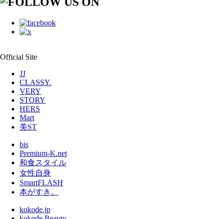
Official Site
JJ
CLASSY.
VERY
STORY
HERS
Mart
美ST
bis
Premium-K.net
和食スタイル
女性自身
SmartFLASH
本がすき。
kokode.jp
kokode Beauty