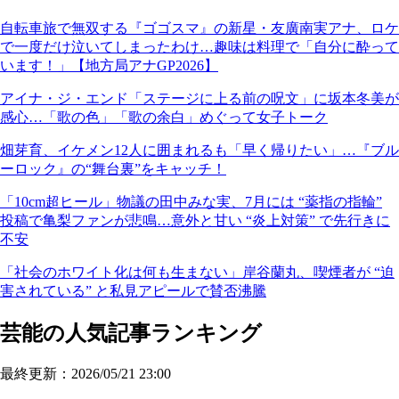
自転車旅で無双する『ゴゴスマ』の新星・友廣南実アナ、ロケ
で一度だけ泣いてしまったわけ…趣味は料理で「自分に酔って
います！」【地方局アナGP2026】
アイナ・ジ・エンド「ステージに上る前の呪文」に坂本冬美が
感心…「歌の色」「歌の余白」めぐって女子トーク
畑芽育、イケメン12人に囲まれるも「早く帰りたい」…『ブル
ーロック』の“舞台裏”をキャッチ！
「10cm超ヒール」物議の田中みな実、7月には “薬指の指輪”
投稿で亀梨ファンが悲鳴…意外と甘い “炎上対策” で先行きに
不安
「社会のホワイト化は何も生まない」岸谷蘭丸、喫煙者が “迫
害されている” と私見アピールで賛否沸騰
芸能の人気記事ランキング
最終更新：2026/05/21 23:00