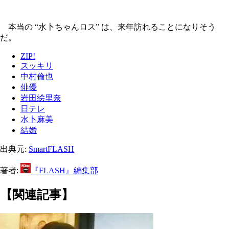
本当の “水卜ちゃんロス” は、来年訪れることになりそう
だ。
ZIP!
スッキリ
中村倫也
俳優
岩田絵里奈
日テレ
水卜麻美
結婚
出典元:
SmartFLASH
著者:
『FLASH』編集部
【関連記事】