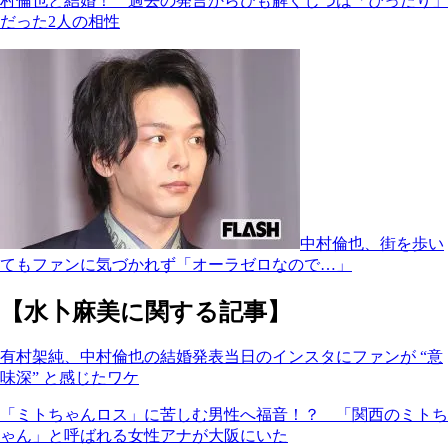
村倫也と結婚！ 過去の発言からひも解くじつは「ぴったり」
だった2人の相性
中村倫也、街を歩い
てもファンに気づかれず「オーラゼロなので…」
【水卜麻美に関する記事】
有村架純、中村倫也の結婚発表当日のインスタにファンが “意
味深” と感じたワケ
「ミトちゃんロス」に苦しむ男性へ福音！？ 「関西のミトち
ゃん」と呼ばれる女性アナが大阪にいた