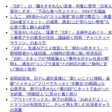
『ZIP！』の「麺をすすれない若者」特集に賛否「日本人
退化しすぎ」「下品な食べ方よりマシ」SNSで大議論
しなこ、8年前からの“スリム激変”姿公開で際立つ「体重
22kg減ダイエット」の成果、過去には“切らない整形”も
公表で貫く飾らぬ姿勢
「安全がいちばん」猛暑で『ZIP！』企画中止めぐり、水
卜麻美アナの発言が注目…議論続く同局「チャリティー
マラソン」のあり方
『ZIP！』生成AIアニメ放送して「朝から吐きそう」一
部視聴者から猛抗議…AI独特の質感に強い拒否反応
『ZIP!』スタッフが“情報漏えい”事件を日テレ社長が釈
明も…過去の“コンプラ違反”との対応の差に“身内に甘
い”相次ぐ批判
岩田絵里奈、日テレ退社直後に「新しいことに挑戦」金
髪“イメチェン”フリーでさっそく“大舞台”の順調ぶり
山里亮太 朝では見せない“裏の顔”にネットであがった
大絶賛、“同期芸人”に見せた毒と怒り
『アウト×デラックス』終了の原因は「おめえだよ！」
とマツコが矢部浩之に…テレビ局も苦しむ出演者ギャラ
の高騰