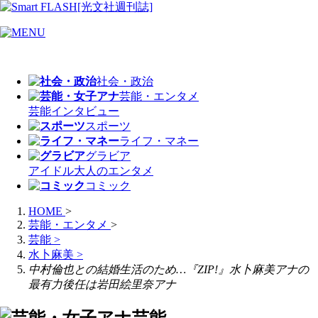
社会・政治
芸能・エンタメ
芸能
インタビュー
スポーツ
ライフ・マネー
グラビア
アイドル
大人のエンタメ
コミック
HOME
>
芸能・エンタメ
>
芸能
>
水卜麻美
>
中村倫也との結婚生活のため…『ZIP!』水卜麻美アナの
最有力後任は岩田絵里奈アナ
芸能