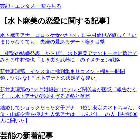
芸能・エンタメ 一覧を見る
【水卜麻美の恋愛に関する記事】
水卜麻美アナ「コロッケ食べたい!」に中村倫也が優しく「い
まじゃなくても」夫婦の愛あるデート姿を目撃
「衝撃の結婚発表」から1年、水卜麻美アナのトークに透けて
みえる中村倫也「よき夫を武器に」のイメチェン戦略
新井恵理那、インスタに批判集まりコメント欄を一時閉
鎖…“バレなし” 水卜アナとの決定的な違い
新井恵理那の “デキ婚報告” にテレビ関係者が困惑「報告なく
て」…水卜アナの完璧すぎる姿勢と落差
結婚してショックだった女子アナ…1位は安定の水トちゃん、3
位・山崎夕貴を抑えた人気アナは「ふんどし」の人【男性500
人に聞いた】
芸能の新着記事