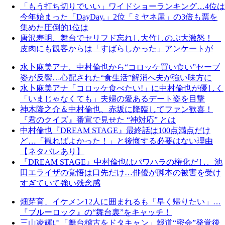
「もう打ち切りでいい」ワイドショーランキング…4位は
今年始まった「DayDay.」2位「ミヤネ屋」の3倍も票を
集めた圧倒的1位は
唐沢寿明、舞台でセリフド忘れし大竹しのぶ大激怒！
皮肉にも観客からは「すばらしかった」アンケートが
水卜麻美アナ、中村倫也から“コロッケ買い食い”セーブ
姿が反響…心配された“食生活”解消へ夫が強い味方に
水卜麻美アナ「コロッケ食べたい!」に中村倫也が優しく
「いまじゃなくても」夫婦の愛あるデート姿を目撃
神木隆之介＆中村倫也、赤坂に降臨してファン歓喜！
『君のクイズ』番宣で見せた “神対応” とは
中村倫也『DREAM STAGE』最終話は100点満点だけ
ど…「観ればよかった！」と後悔する必要はない理由
【ネタバレあり】
『DREAM STAGE』中村倫也はパワハラの権化だし、池
田エライザの覚悟は口先だけ…俳優が脚本の被害を受け
すぎていて強い残念感
畑芽育、イケメン12人に囲まれるも「早く帰りたい」…
『ブルーロック』の“舞台裏”をキャッチ！
三山凌輝に「舞台稽古をドタキャン」報道“密会”発覚後