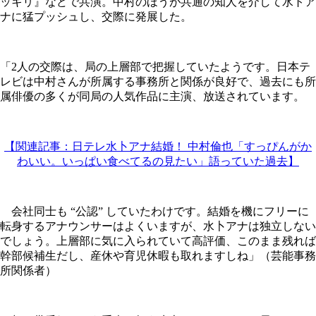
ッキリ』などで共演。中村のほうが共通の知人を介して水トア
ナに猛プッシュし、交際に発展した。
「2人の交際は、局の上層部で把握していたようです。日本テ
レビは中村さんが所属する事務所と関係が良好で、過去にも所
属俳優の多くが同局の人気作品に主演、放送されています。
【関連記事：日テレ水卜アナ結婚！ 中村倫也「すっぴんがか
わいい。いっぱい食べてるの見たい」語っていた過去】
会社同士も “公認” していたわけです。結婚を機にフリーに
転身するアナウンサーはよくいますが、水卜アナは独立しない
でしょう。上層部に気に入られていて高評価、このまま残れば
幹部候補生だし、産休や育児休暇も取れますしね」（芸能事務
所関係者）