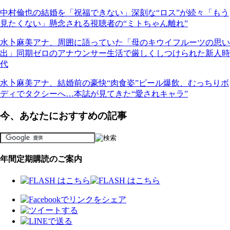
中村倫也の結婚を「祝福できない」深刻な“ロス”が続々「もう
見たくない」懸念される視聴者の“ミトちゃん離れ”
水卜麻美アナ、周囲に語っていた「母のキウイフルーツの思い
出」同期ゼロのアナウンサー生活で厳しくしつけられた新人時
代
水卜麻美アナ、結婚前の豪快“肉食姿”ビール爆飲、むっちりボ
ディでタクシーへ…本誌が見てきた“愛されキャラ”
今、あなたにおすすめの記事
年間定期購読のご案内