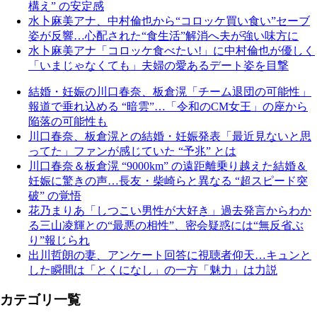
構え” の安定感
水卜麻美アナ、中村倫也から“コロッケ買い食い”セーブ
姿が反響…心配された“食生活”解消へ夫が強い味方に
水卜麻美アナ「コロッケ食べたい!」に中村倫也が優しく
「いまじゃなくても」夫婦の愛あるデート姿を目撃
結婚・妊娠の川口春奈、板倉滉「チーム退団の可能性」
報道で垂れ込める “暗雲”…「令和のCM女王」の座から
陥落の可能性も
川口春奈、板倉滉との結婚・妊娠発表「最近見ないと思
ってた」ファンが感じていた “予兆” とは
川口春奈＆板倉滉 “9000km” の遠距離乗り越えた結婚＆
妊娠に驚きの声…長友・柴崎らと異なる “超スピード突
破” の覚悟
花乃まりあ「しつこい男性が大好き」過去発言からわか
る三山凌輝との“最悪の相性”、密会疑惑には“無反省ぶ
り”報じられ
出川哲朗の妻、アンケート回答に視聴者仰天…キュンと
した瞬間は「とくになし」の一方「魅力」は力説
カテゴリ一覧