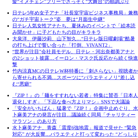
髪“イメチェン”フリーでさっそく“大舞台”の順調ぶり
日テレ5年め女子アナ「社長室宇宙ビジネス事務局」兼務
の“ガチ宇宙トーク”姿 夢は“月面生中継”
日テレ人気女性アナたち、夏休みのイベントで「絵本読
み聞かせ」に子どもたちの目がキラキラ
大泉洋、伊藤沙莉、山下智久…“日テレ版日曜劇場”酷暑
の打ち上げで誓い合った「打倒、VIVANT2」
“世界が注目”会社員モデル、日テレ・河出奈都美アナと
の2ショット披露…イーロン・マスク氏反応から続く快進
撃
竹内涼真MCの日テレW杯特番に「刺さらない」視聴者か
ら寄せられる不満…スポーツに“バラエティノリ”差し込
む“悪癖”
『ZIP！』の「麺をすすれない若者」特集に賛否「日本人
退化しすぎ」「下品な食べ方よりマシ」SNSで大議論
「安全がいちばん」猛暑で『ZIP！』企画中止めぐり、水
卜麻美アナの発言が注目…議論続く同局「チャリティー
マラソン」のあり方
水卜麻美アナ、青森「震度6強地震」報道で見せた “緊急
対応” が大反響…バラエティと打って変わった “どっしり