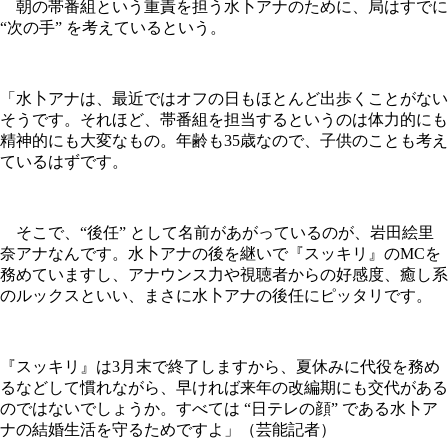
朝の帯番組という重責を担う水卜アナのために、局はすでに
“次の手” を考えているという。
「水卜アナは、最近ではオフの日もほとんど出歩くことがない
そうです。それほど、帯番組を担当するというのは体力的にも
精神的にも大変なもの。年齢も35歳なので、子供のことも考え
ているはずです。
そこで、“後任” として名前があがっているのが、岩田絵里
奈アナなんです。水卜アナの後を継いで『スッキリ』のMCを
務めていますし、アナウンス力や視聴者からの好感度、癒し系
のルックスといい、まさに水卜アナの後任にピッタリです。
『スッキリ』は3月末で終了しますから、夏休みに代役を務め
るなどして慣れながら、早ければ来年の改編期にも交代がある
のではないでしょうか。すべては “日テレの顔” である水卜ア
ナの結婚生活を守るためですよ」（芸能記者）