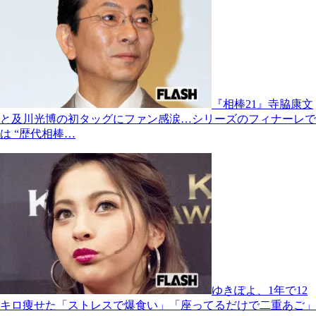
『相棒21』寺脇康文
と及川光博の初タッグにファン感涙…シリーズのフィナーレで
は “歴代相棒…
ゆきぽよ、1年で12
キロ痩せた「ストレスで爆食い」「座ってるだけで二重あご」