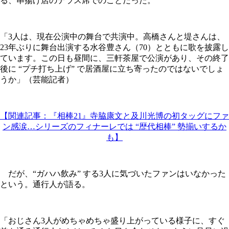
る、串揚げ店のテラス席でのことだった。
「3人は、現在公演中の舞台で共演中。高橋さんと堤さんは、
23年ぶりに舞台出演する水谷豊さん（70）とともに歌を披露し
ています。この日も昼間に、三軒茶屋で公演があり、その終了
後に “プチ打ち上げ” で居酒屋に立ち寄ったのではないでしょ
うか」（芸能記者）
【関連記事：『相棒21』寺脇康文と及川光博の初タッグにファ
ン感涙…シリーズのフィナーレでは “歴代相棒” 勢揃いするか
も】
だが、“ガハハ飲み” する3人に気づいたファンはいなかった
という。通行人が語る。
「おじさん3人がめちゃめちゃ盛り上がっている様子に、すぐ