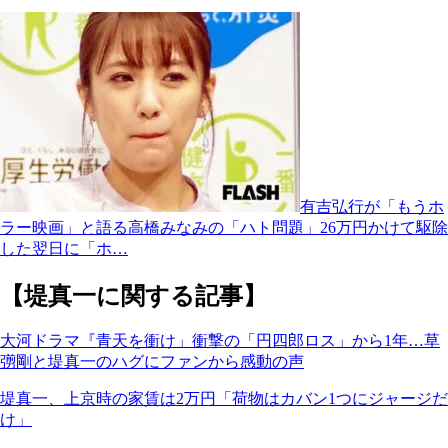
有吉弘行が「もうホ
ラー映画」と語る高橋みなみの「ハト問題」26万円かけて駆除
した翌日に「ホ…
【堤真一に関する記事】
大河ドラマ『青天を衝け」衝撃の「円四郎ロス」から1年…草
彅剛と堤真一のハグにファンから感動の声
堤真一、上京時の家賃は2万円「荷物はカバン1つにジャージだ
け」