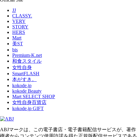
JJ
CLASSY.
VERY
STORY
HERS
Mart
美ST
bis
Premium-K.net
和食スタイル
女性自身
SmartFLASH
本がすき。
kokode.jp
kokode Beauty
Mart SELECT SHOP
女性自身百貨店
kokode.jp GIFT
ABJマークは、この電子書店・電子書籍配信サービスが、著作
権者からコンテンツ使用許諾を得た正規版配信サービスである