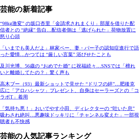
芸能の新着記事
“98kg激変” の坂口杏里「金請求されまくり」部屋を借りた配
信者との “絶縁” 告白…配信者側は「逃げられた」荷物放置に
怒り心頭
「いまでも美人だよ」林家ペー、妻・パー子の認知症進行で語
った愛情…かつては “厳しい言葉” 浴びせたことも
及川光博、56歳の “おめでた婚” に祝福続々…SNSでは「檀れ
いと離婚してたの？」驚く声も
高木ブー（93）最新ショットで見せた “ドリフの絆”…肥後克
広に「アロハシャツ」プレゼント、自身はセーラーズとの「コ
ラボT」着用
「気持ち悪！」おいでやす小田、ディレクターの “吐いた息”
吸わされ絶叫…悪趣味ドッキリに「チャンネル変えた」一部視
聴者も不快感
芸能の人気記事ランキング