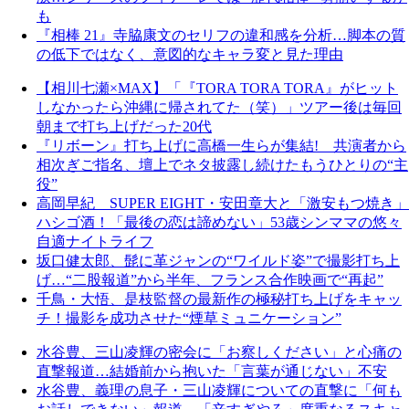
も
『相棒 21』寺脇康文のセリフの違和感を分析…脚本の質
の低下ではなく、意図的なキャラ変と見た理由
【相川七瀬×MAX】「『TORA TORA TORA』がヒット
しなかったら沖縄に帰されてた（笑）」ツアー後は毎回
朝まで打ち上げだった20代
『リボーン』打ち上げに高橋一生らが集結! 共演者から
相次ぎご指名、壇上でネタ披露し続けたもうひとりの“主
役”
高岡早紀 SUPER EIGHT・安田章大と「激安もつ焼き」
ハシゴ酒！「最後の恋は諦めない」53歳シンママの悠々
自適ナイトライフ
坂口健太郎、髭に革ジャンの“ワイルド姿”で撮影打ち上
げ…“二股報道”から半年、フランス合作映画で“再起”
千鳥・大悟、是枝監督の最新作の極秘打ち上げをキャッ
チ！撮影を成功させた“煙草ミュニケーション”
水谷豊、三山凌輝の密会に「お察しください」と心痛の
直撃報道…結婚前から抱いた「言葉が通じない」不安
水谷豊、義理の息子・三山凌輝についての直撃に「何も