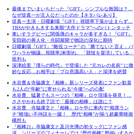
最後までいまいちだった『GIFT』シンプルな敗因は？…
なぜ堤真一が主人公だったのか【ネタバレあり】
堤真一主演・日曜劇場『GIFT』視聴率下落が止まらず…
TBSがやきもきする来期“大作ドラマ”へのバトンタッチ
車いすラグビーに関係薄のキャラが多すぎる！『GIFT』
安田顕の善人化・共闘展開で物語の深化に期待
日曜劇場『GIFT』“敵役コーチ” の「勝てないと言え」パ
ワハラが物議…視聴率2桁割れ、「競技を冒涜している」
批判も
深津絵里『僕らの時代』で登場した “元カレの名前” に微
妙な反応…お相手は「プロ意識高い人」と深津を絶賛
水谷豊＆寺脇康文『相棒』新シリーズ発表にファン歓喜
も2人の“年齢”に寄せられる“今後”への心配
水谷豊、猛暑でもスーツの『相棒』ロケ現場を発見！…
ささやかれる終了説で「最後の相棒」は誰に？
水谷豊 寺脇康文と『相棒』ロケ中に車内で“相席ラン
チ”根強い不仲説を一蹴！ 歴代“相棒”が揃う超豪華映画
構想も
『相棒21』寺脇康文と及川光博の初タッグにファン感
涙…シリーズのフィナーレでは “歴代相棒” 勢揃いするか