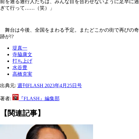
前を通る通行人たちは、みんな目を合わせないように足早に過
ぎて行って……（笑）」
舞台は今後、全国をまわる予定。またどこかの街で再びの奇
跡が!?
堤真一
寺脇康文
打ち上げ
水谷豊
高橋克実
出典元:
週刊FLASH 2023年4月25日号
著者:
『FLASH』編集部
【関連記事】