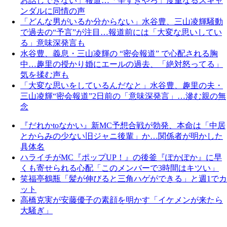
お話しできない」報道…「辛すぎやろ」度重なるスキャ
ンダルに同情の声
「どんな男がいるか分からない」水谷豊、三山凌輝騒動
で過去の“予言”が注目…報道前には「大変な思いしてい
る」意味深発言も
水谷豊、義息・三山凌輝の “密会報道” で心配される胸
中…趣里の授かり婚にエールの過去、「絶対怒ってる」
気を揉む声も
「大変な思いをしているんだなと」水谷豊、趣里の夫・
三山凌輝“密会報道”2日前の「意味深発言」…滲む親の無
念
『だれかtoなかい』新MC予想合戦が勃発、本命は「中居
とからみの少ない旧ジャニ後輩」か…関係者が明かした
具体名
ハライチがMC『ポップUP！』の後釜『ぽかぽか』に早
くも寄せられる心配「このメンバーで3時間はキツい」
笑福亭鶴瓶「髪が伸びると三角ハゲができる」と週1でカ
ット
高橋克実が安藤優子の素顔を明かす「イケメンが来たら
大騒ぎ」