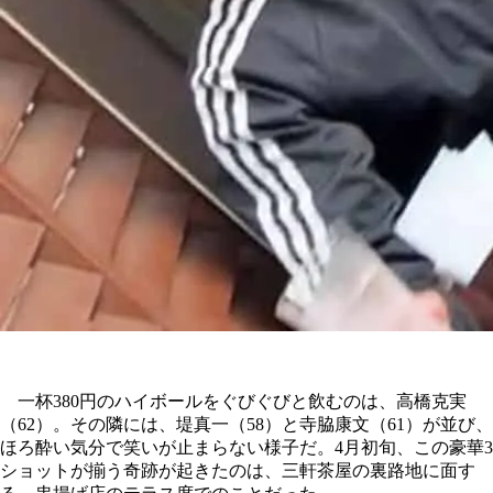
一杯380円のハイボールをぐびぐびと飲むのは、高橋克実
（62）。その隣には、堤真一（58）と寺脇康文（61）が並び、
ほろ酔い気分で笑いが止まらない様子だ。4月初旬、この豪華3
ショットが揃う奇跡が起きたのは、三軒茶屋の裏路地に面す