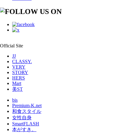
Official Site
JJ
CLASSY.
VERY
STORY
HERS
Mart
美ST
bis
Premium-K.net
和食スタイル
女性自身
SmartFLASH
本がすき。