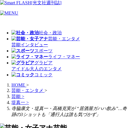
社会・政治
芸能・エンタメ
芸能
インタビュー
スポーツ
ライフ・マネー
グラビア
アイドル
大人のエンタメ
コミック
HOME
>
芸能・エンタメ
>
芸能
>
堤真一
>
寺脇康文・堤真一・高橋克実が “居酒屋ガハハ飲み”…奇
跡の3ショットも「通行人は誰も気づかず」
芸能