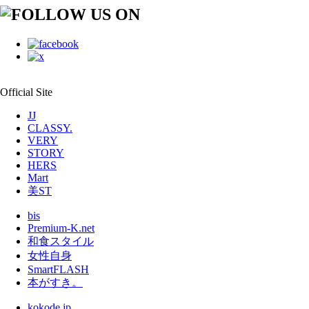
Official Site
JJ
CLASSY.
VERY
STORY
HERS
Mart
美ST
bis
Premium-K.net
和食スタイル
女性自身
SmartFLASH
本がすき。
kokode.jp