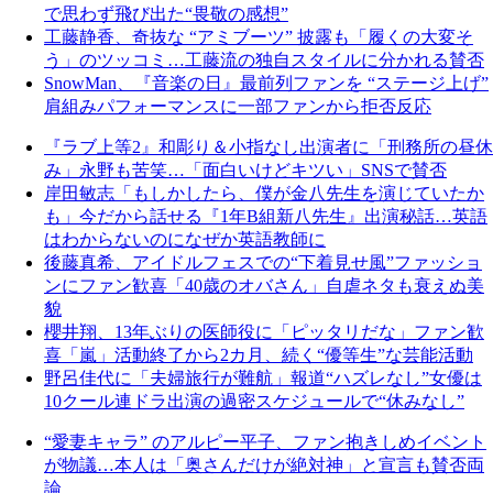
で思わず飛び出た“畏敬の感想”
工藤静香、奇抜な “アミブーツ” 披露も「履くの大変そ
う」のツッコミ…工藤流の独自スタイルに分かれる賛否
SnowMan、『音楽の日』最前列ファンを “ステージ上げ”
肩組みパフォーマンスに一部ファンから拒否反応
『ラブ上等2』和彫り＆小指なし出演者に「刑務所の昼休
み」永野も苦笑…「面白いけどキツい」SNSで賛否
岸田敏志「もしかしたら、僕が金八先生を演じていたか
も」今だから話せる『1年B組新八先生』出演秘話…英語
はわからないのになぜか英語教師に
後藤真希、アイドルフェスでの“下着見せ風”ファッショ
ンにファン歓喜「40歳のオバさん」自虐ネタも衰えぬ美
貌
櫻井翔、13年ぶりの医師役に「ピッタリだな」ファン歓
喜「嵐」活動終了から2カ月、続く“優等生”な芸能活動
野呂佳代に「夫婦旅行が難航」報道“ハズレなし”女優は
10クール連ドラ出演の過密スケジュールで“休みなし”
“愛妻キャラ” のアルピー平子、ファン抱きしめイベント
が物議…本人は「奥さんだけが絶対神」と宣言も賛否両
論