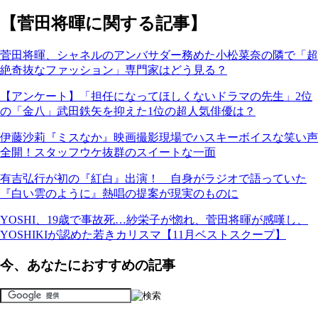
【菅田将暉に関する記事】
菅田将暉、シャネルのアンバサダー務めた小松菜奈の隣で「超
絶奇抜なファッション」専門家はどう見る？
【アンケート】「担任になってほしくないドラマの先生」2位
の「金八」武田鉄矢を抑えた1位の超人気俳優は？
伊藤沙莉『ミスなか』映画撮影現場でハスキーボイスな笑い声
全開！スタッフウケ抜群のスイートな一面
有吉弘行が初の『紅白』出演！ 自身がラジオで語っていた
『白い雲のように』熱唱の提案が現実のものに
YOSHI、19歳で事故死…紗栄子が惚れ、菅田将暉が感嘆し、
YOSHIKIが認めた若きカリスマ【11月ベストスクープ】
今、あなたにおすすめの記事