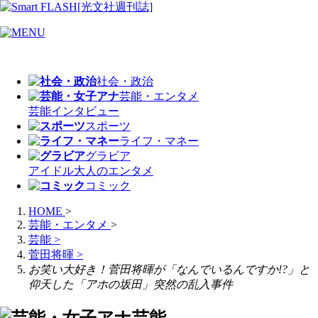
社会・政治
芸能・エンタメ
芸能
インタビュー
スポーツ
ライフ・マネー
グラビア
アイドル
大人のエンタメ
コミック
HOME
>
芸能・エンタメ
>
芸能
>
菅田将暉
>
お笑い大好き！菅田将暉が「なんでいるんですか!?」と
仰天した「アホの坂田」突然の乱入事件
芸能