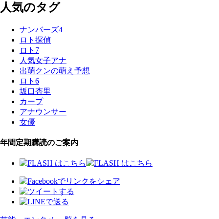
人気のタグ
ナンバーズ4
ロト探偵
ロト7
人気女子アナ
出萌クンの萌え予想
ロト6
坂口杏里
カープ
アナウンサー
女優
年間定期購読のご案内