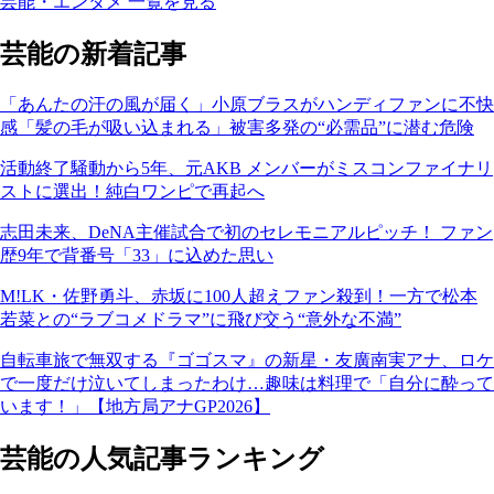
芸能・エンタメ 一覧を見る
芸能の新着記事
「あんたの汗の風が届く」小原ブラスがハンディファンに不快
感「髪の毛が吸い込まれる」被害多発の“必需品”に潜む危険
活動終了騒動から5年、元AKB メンバーがミスコンファイナリ
ストに選出！純白ワンピで再起へ
志田未来、DeNA主催試合で初のセレモニアルピッチ！ ファン
歴9年で背番号「33」に込めた思い
M!LK・佐野勇斗、赤坂に100人超えファン殺到！一方で松本
若菜との“ラブコメドラマ”に飛び交う“意外な不満”
自転車旅で無双する『ゴゴスマ』の新星・友廣南実アナ、ロケ
で一度だけ泣いてしまったわけ…趣味は料理で「自分に酔って
います！」【地方局アナGP2026】
芸能の人気記事ランキング