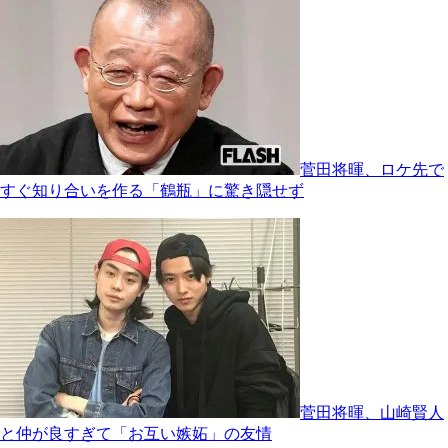
菅田将暉、ロケ先で
すぐ知り合いを作る「鶴瓶」に驚き隠せず
菅田将暉、山崎賢人
と仲が良すぎて「お互い嫉妬」の友情