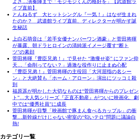
よさ…演奏陣まで「モジモジくんの格好を」【武道館ラ
イブ直前】
とんねるず 大ヒットシングル『一気！』はなぜ生まれ
たのか？ 武道館ライブ直前、ディレクターが明かす誕
生秘話
上白石萌音は「若手女優ナンバーワン酒豪」と菅田将暉
が暴露、朝ドラヒロインの清純派イメージ覆す“断ト
ツ”の素顔
菅田将暉『豊臣兄弟！』で見せた “激痩せ姿” にファン仰
天…「命削ってない？」過激な役作りに止まぬ心配
『豊臣兄弟！』菅田将暉の主役回「大河屈指の名シー
ン」と大絶賛も「ホーム・アローン」演出にツッコミ殺
到
福原遥が明かした大切なものは“菅田将暉からのプレゼン
ト”…大人気シリーズ『正直不動産』がついに映画化、劇
中では“優秀社員”に成長
菅田将暉が目撃「映画館で豚まん食べるカップル」の衝
撃…新幹線だけじゃない密室の“匂いテロ”問題に議論白
熱!
カテゴリ一覧