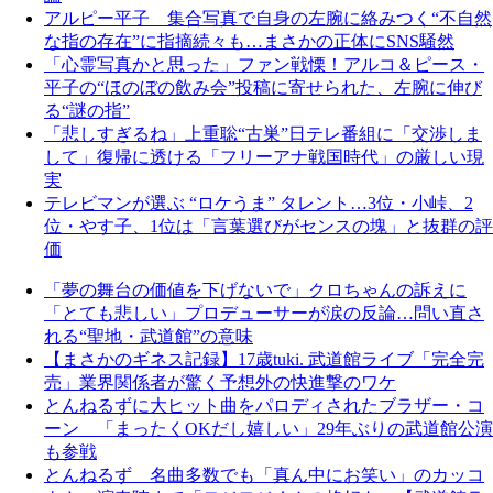
アルピー平子 集合写真で自身の左腕に絡みつく“不自然
な指の存在”に指摘続々も…まさかの正体にSNS騒然
「心霊写真かと思った」ファン戦慄！アルコ＆ピース・
平子の“ほのぼの飲み会”投稿に寄せられた、左腕に伸び
る“謎の指”
「悲しすぎるね」上重聡“古巣”日テレ番組に「交渉しま
して」復帰に透ける「フリーアナ戦国時代」の厳しい現
実
テレビマンが選ぶ “ロケうま” タレント…3位・小峠、2
位・やす子、1位は「言葉選びがセンスの塊」と抜群の評
価
「夢の舞台の価値を下げないで」クロちゃんの訴えに
「とても悲しい」プロデューサーが涙の反論…問い直さ
れる“聖地・武道館”の意味
【まさかのギネス記録】17歳tuki. 武道館ライブ「完全完
売」業界関係者が驚く予想外の快進撃のワケ
とんねるずに大ヒット曲をパロディされたブラザー・コ
ーン 「まったくOKだし嬉しい」29年ぶりの武道館公演
も参戦
とんねるず 名曲多数でも「真ん中にお笑い」のカッコ