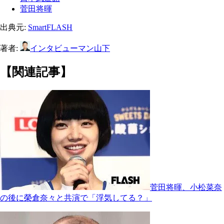
菅田将暉
出典元:
SmartFLASH
著者:
インタビューマン山下
【関連記事】
菅田将暉、小松菜奈
の後に榮倉奈々と共演で「浮気してる？」