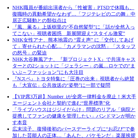
NHK職員が番組出演者から「性被害」PTSDで休職も、
復職時の異動希望かなわず…「フジテレビの二の舞」中
居正広騒動との類似点は
『風、薫る』上坂樹里の“不自然髪型”に「話が全然入っ
てこない」視聴者困惑 新展開迎え“スタイル激変”
NHK女性アナ、熊本地震の “震え声” に「交代してあげ
て」寄せられた心配…「カメラマンの沈黙」「スタッフ
の怒号」の緊迫
NHK大谷舞風アナ、『新プロジェクトX』で共演キャス
ターとの2ショットに「ジェラシー」の嵐…ロケでの“ま
いぷ～ファッション”にも大注目
『Nスペ』トヨタ特集に「圧巻の出来」視聴者から絶賛
も「大宣伝」公共放送の“姿勢”に一部で疑問
【VIP席3万超】Number_iが全席一律料金を廃止！米大手
エージェント会社と契約で進む“世界標準”化
「ライブハウスはジジイだらけ」問題のリアル「病院と
提携してファンの健康を管理したい」バンドマンが明か
す本音
広末涼子、復帰後初のバースデーライブに“お忍び”で参
加した芸能人の正体…「あんた、バケモンだ」楽屋挨拶