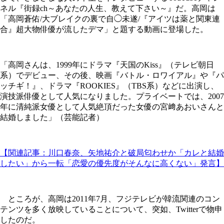
ネル『街録ch～あなたの人生、教えて下さい～』だ。高岡は
「高岡蒼佑/大ブレイクの裏で自◯未遂/『アイツは薬と関東連
合』超大物俳優が流したデマ」と題する動画に登場した。
「高岡さんは、1999年にドラマ『天国のKiss』（テレビ朝日
系）でデビュー、その後、映画『バトル・ロワイアル』や『パ
ッチギ！』、ドラマ『ROOKIES』（TBS系）などに出演し、
演技派俳優として人気になりました。プライベートでは、2007
年に清純派女優として人気絶頂だった女優の宮﨑あおいさんと
結婚しました」（芸能記者）
【関連記事：川口春奈、矢地祐介と破局匂わせか「カレと結婚
したい」から一転「恋愛の優先度がそんなに高くない」発言】
ところが、高岡は2011年7月、フジテレビが韓流関連のコン
テンツを多く放映していることについて、突如、Twitterで物申
したのだ。