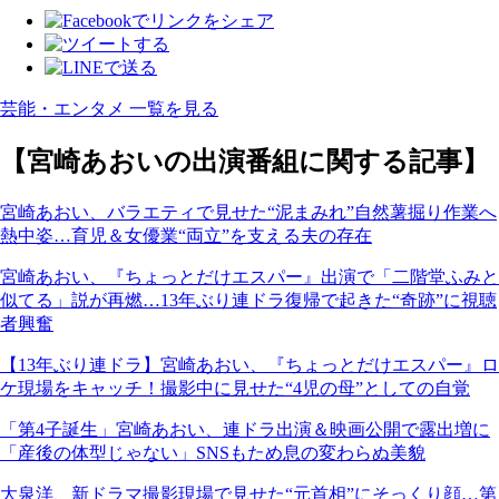
芸能・エンタメ 一覧を見る
【宮崎あおいの出演番組に関する記事】
宮崎あおい、バラエティで見せた“泥まみれ”自然薯掘り作業へ
熱中姿…育児＆女優業“両立”を支える夫の存在
宮崎あおい、『ちょっとだけエスパー』出演で「二階堂ふみと
似てる」説が再燃…13年ぶり連ドラ復帰で起きた“奇跡”に視聴
者興奮
【13年ぶり連ドラ】宮崎あおい、『ちょっとだけエスパー』ロ
ケ現場をキャッチ！撮影中に見せた“4児の母”としての自覚
「第4子誕生」宮崎あおい、連ドラ出演＆映画公開で露出増に
「産後の体型じゃない」SNSもため息の変わらぬ美貌
大泉洋、新ドラマ撮影現場で見せた“元首相”にそっくり顔…第