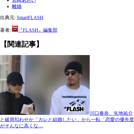
宮崎あおい
離婚
出典元:
SmartFLASH
著者:
『FLASH』編集部
【関連記事】
川口春奈、矢地祐介
と破局匂わせか「カレと結婚したい」から一転「恋愛の優先度
がそんなに高くな…