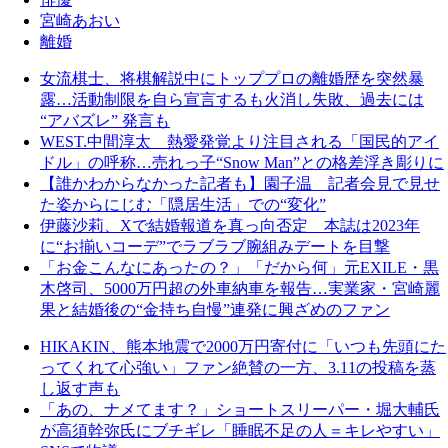
宮崎あおい
離婚
女流棋士、将棋解説中にトッププロの離婚歴を突然暴
露…活動制限を自ら宣言するも火消し失敗、過去には
“アバズレ” 発言も
WEST.中間淳太 熱愛発覚より注目される「国民的アイ
ドル」の呼称…売れっ子“Snow Man”との格差浮き彫りに
【誰かわからなかった記者も】園子温 記者会見で見せ
た姿からにじむ「隠居生活」での“変化”
伊藤沙莉、Xで結婚報道を真っ向否定 本誌は2023年
に“お揃いコーデ”でラブラブ腕組みデートを目撃
「お金こんなにあったの？」「だから何」元EXILE・黒
木啓司、5000万円超の外車納車を報告…実業家・宮崎麗
果と結婚後の“金持ち自慢”連発に興ざめのファン
HIKAKIN、熊本地震で2000万円寄付に「いつも先頭にた
ってくれて心強い」ファン絶賛の一方、3.11の投稿を蒸
し返す声も
「あの、ナメてます？」ショートスリーパー・堀大輔氏
が高須幹弥氏にブチギレ「睡眠不足の人＝キレやすい」