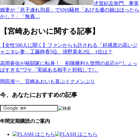
才賀紀左衛門、事実
婚妻が「息子連れ別居」でSNS騒然「あびる優の娘はほったら
かし？」「無責…
【宮崎あおいに関する記事】
【女性500人に聞く】ファンからも許される「好感度の高いジ
ャニタレ妻」工藤静香5位、清野菜名2位、1位は？
高岡蒼佑が格闘家に転身！ 初陣勝利も世間の反応が“しょっ
ぱすぎる”ワケ「実績ある相手と対戦して!」
岡田准一、宮崎あおいも喜ぶイクメンぶり
今、あなたにおすすめの記事
年間定期購読のご案内