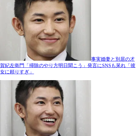
事実婚妻と別居の才
賀紀左衛門「掃除のやり方明日聞こう」発言にSNSも呆れ「彼
女に頼りすぎ」