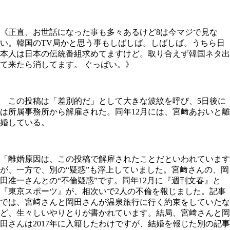
《正直、お世話になった事も多々あるけど8は今マジで見な
い。韓国のTV局かと思う事もしばしば。しばしば。うちら日
本人は日本の伝統番組求めてますけど。取り合えず韓国ネタ出
て来たら消してます。 ぐっばい。》
この投稿は「差別的だ」として大きな波紋を呼び、5日後に
は所属事務所から解雇された。同年12月には、宮﨑あおいと離
婚している。
「離婚原因は、この投稿で解雇されたことだといわれています
が、一方で、別の“疑惑”も浮上していました。宮﨑さんの、岡
田准一さんとの“不倫疑惑”です。同年12月に『週刊文春』と
『東京スポーツ』が、相次いで2人の不倫を報じました。記事
では、宮﨑さんと岡田さんが温泉旅行に行く約束をしていたな
ど、生々しいやりとりが書かれています。結局、宮﨑さんと岡
田さんは2017年に入籍したわけですが、結婚を報じた別の記事