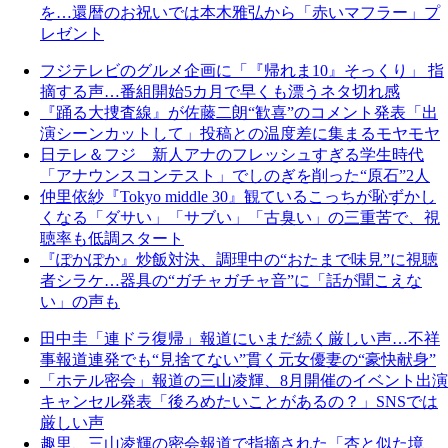
を…還暦のお祝いでは本木雅弘から「赤いマフラー」プ
レゼント
フジテレビのグルメ企画に「『帰れま10』そっくり」 指
摘する声…番組開始5カ月で早くも漂うネタ切れ感
『踊る大捜査線』が佐藤二朗“歓喜”のコメント発表「出
演シーンカットして」投稿との温度差に集まるモヤモヤ
日テレ＆フジ 新人アナのフレッシュすぎる学生時代
「アナウンスコンテスト」でしのぎを削った“原石”2人
仲里依紗『Tokyo middle 30』観ているこっちが恥ずかし
くなる「ダサい」「サブい」「古臭い」の三重苦で、視
聴率も低調スタート
『ぽかぽか』炒飯対決、調理中の“おたまで味見”に視聴
者シラケ…器具の“ガチャガチャ音”に「話が聞こえな
い」の声も
田中圭「連ドラ復帰」報道にいまだ続く厳しい声…不祥
事報道連発でも“見捨てない”貫く元女優妻の“豪快献身”
「ホテル密会」報道の三山凌輝、8月開催のイベント出演
キャンセル発表「後ろめたいことがあるの？」SNSでは
厳しい声
趣里、三山凌輝の密会報道で指摘された「杏と似た境