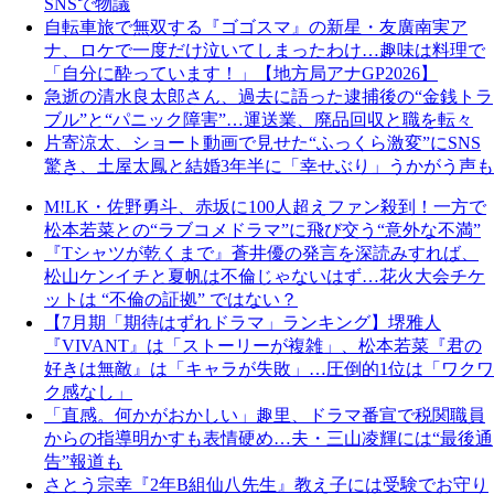
SNSで物議
自転車旅で無双する『ゴゴスマ』の新星・友廣南実ア
ナ、ロケで一度だけ泣いてしまったわけ…趣味は料理で
「自分に酔っています！」【地方局アナGP2026】
急逝の清水良太郎さん、過去に語った逮捕後の“金銭トラ
ブル”と“パニック障害”…運送業、廃品回収と職を転々
片寄涼太、ショート動画で見せた“ふっくら激変”にSNS
驚き、土屋太鳳と結婚3年半に「幸せぶり」うかがう声も
M!LK・佐野勇斗、赤坂に100人超えファン殺到！一方で
松本若菜との“ラブコメドラマ”に飛び交う“意外な不満”
『Tシャツが乾くまで』蒼井優の発言を深読みすれば、
松山ケンイチと夏帆は不倫じゃないはず…花火大会チケ
ットは “不倫の証拠” ではない？
【7月期「期待はずれドラマ」ランキング】堺雅人
『VIVANT』は「ストーリーが複雑」、松本若菜『君の
好きは無敵』は「キャラが失敗」…圧倒的1位は「ワクワ
ク感なし」
「直感。何かがおかしい」趣里、ドラマ番宣で税関職員
からの指導明かすも表情硬め…夫・三山凌輝には“最後通
告”報道も
さとう宗幸『2年B組仙八先生』教え子には受験でお守り