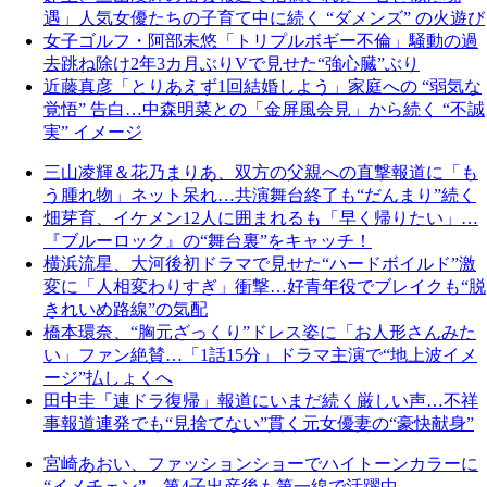
遇」人気女優たちの子育て中に続く “ダメンズ” の火遊び
女子ゴルフ・阿部未悠「トリプルボギー不倫」騒動の過
去跳ね除け2年3カ月ぶりVで見せた“強心臓”ぶり
近藤真彦「とりあえず1回結婚しよう」家庭への “弱気な
覚悟” 告白…中森明菜との「金屏風会見」から続く “不誠
実” イメージ
三山凌輝＆花乃まりあ、双方の父親への直撃報道に「も
う腫れ物」ネット呆れ…共演舞台終了も“だんまり”続く
畑芽育、イケメン12人に囲まれるも「早く帰りたい」…
『ブルーロック』の“舞台裏”をキャッチ！
横浜流星、大河後初ドラマで見せた“ハードボイルド”激
変に「人相変わりすぎ」衝撃…好青年役でブレイクも“脱
きれいめ路線”の気配
橋本環奈、“胸元ざっくり”ドレス姿に「お人形さんみた
い」ファン絶賛…「1話15分」ドラマ主演で“地上波イメ
ージ”払しょくへ
田中圭「連ドラ復帰」報道にいまだ続く厳しい声…不祥
事報道連発でも“見捨てない”貫く元女優妻の“豪快献身”
宮崎あおい、ファッションショーでハイトーンカラーに
“イメチェン”…第4子出産後も第一線で活躍中