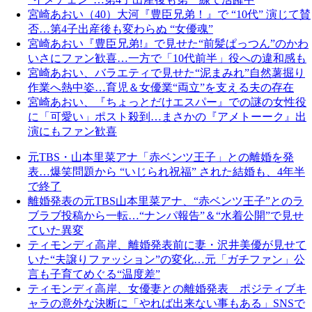
宮崎あおい（40）大河『豊臣兄弟！』で “10代” 演じて賛
否…第4子出産後も変わらぬ “女優魂”
宮崎あおい『豊臣兄弟!』で見せた“前髪ぱっつん”のかわ
いさにファン歓喜…一方で「10代前半」役への違和感も
宮崎あおい、バラエティで見せた“泥まみれ”自然薯掘り
作業へ熱中姿…育児＆女優業“両立”を支える夫の存在
宮崎あおい、『ちょっとだけエスパー』での謎の女性役
に「可愛い」ポスト殺到…まさかの『アメトーーク』出
演にもファン歓喜
元TBS・山本里菜アナ「赤ベンツ王子」との離婚を発
表…爆笑問題から “いじられ祝福” された結婚も、4年半
で終了
離婚発表の元TBS山本里菜アナ、“赤ベンツ王子”とのラ
ブラブ投稿から一転…“ナンパ報告”＆“水着公開”で見せ
ていた異変
ティモンディ高岸、離婚発表前に妻・沢井美優が見せて
いた“夫譲りファッション”の変化…元「ガチファン」公
言も子育てめぐる“温度差”
ティモンディ高岸、女優妻との離婚発表 ポジティブキ
ャラの意外な決断に「やれば出来ない事もある」SNSで