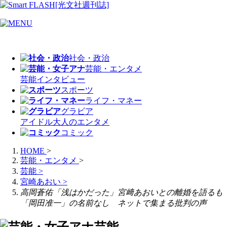
社会・政治
芸能・エンタメ
芸能
インタビュー
スポーツ
ライフ・マネー
グラビア
アイドル
大人のエンタメ
コミック
HOME
>
芸能・エンタメ
>
芸能
>
宮崎あおい
>
高岡蒼佑「浅はかだった」宮﨑あおいとの離婚を語るも
「岡田准一」の名前なし ネットで集まる批判の声
芸能