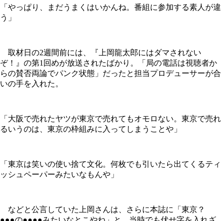
「やっぱり、まだうまくはいかんね。番組に参加する素人が違
う」
取材日の2週間前には、『上岡龍太郎にはダマされない
ぞ！』の第1回めが放送されたばかり。「局の電話は視聴者か
らの賛否両論でパンク状態」だったと担当プロデューサーが合
いの手を入れた。
「大阪で売れたヤツが東京で売れてもオモロない。東京で売れ
るいうのは、東京の枠組みに入ってしまうことや」
「東京は笑いの使い捨て文化。何枚でも引いたら出てくるティ
ッシュペーパーみたいなもんや」
などと公言していた上岡さんは、さらに本誌に「東京？
●●●の●●●●みたいなとこやね」と、当時でも伏せ字を入れざ