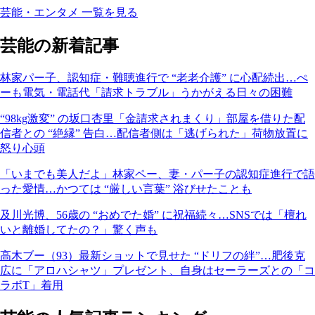
芸能・エンタメ 一覧を見る
芸能の新着記事
林家パー子、認知症・難聴進行で “老老介護” に心配続出…ぺ
ーも電気・電話代「請求トラブル」うかがえる日々の困難
“98kg激変” の坂口杏里「金請求されまくり」部屋を借りた配
信者との “絶縁” 告白…配信者側は「逃げられた」荷物放置に
怒り心頭
「いまでも美人だよ」林家ペー、妻・パー子の認知症進行で語
った愛情…かつては “厳しい言葉” 浴びせたことも
及川光博、56歳の “おめでた婚” に祝福続々…SNSでは「檀れ
いと離婚してたの？」驚く声も
高木ブー（93）最新ショットで見せた “ドリフの絆”…肥後克
広に「アロハシャツ」プレゼント、自身はセーラーズとの「コ
ラボT」着用