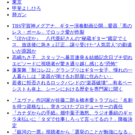
東京
甲斐よしひろ
肺ガン
TBS宇賀神メグアナ、ギター演奏動画公開…愛器「黒の
レス・ポール」でロック愛が炸裂
『ぽかぽか』 八代亜紀さんの“秘蔵ギター”鑑定でミ
ス、放送後に急きょ訂正…譲り受けた“人気芸人”の勘違
いが原因か
高嶋ちさ子、スタッフへ暴言連発＆結婚記念日ブチ切れ
エピソードに視聴者が驚き通り越し感じる“恐怖”
蓬莱舞「制コレ22」グランプリはギター女子、憧れの一
人暮らしは「楽器が弾けるお部屋に住みたい」
若者に拒否されるロックバンドの“楽器破壊”…有名ベー
シストも炎上、シーンにおける歴史を専門家に聞く
『エヴァ』作詞家が佐藤二朗＆橋本愛トラブルに「名刺
を持つ資格なし」突きつけたプロデューサーの責任
『カナダからの手紙』畑中葉子激怒、ラジオ番組のギャ
ラ未払いに「タダで仕事しろって言ってるの？」降板決
定
『銀河の一票』視聴者から「選挙のことが勉強になる」