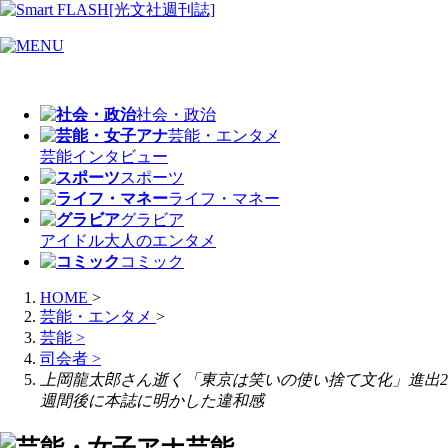
社会・政治
芸能・エンタメ
芸能
インタビュー
スポーツ
ライフ・マネー
グラビア
アイドル
大人のエンタメ
コミック
HOME
>
芸能・エンタメ
>
芸能
>
司会者
>
上岡龍太郎さん逝く「東京は笑いの使い捨て文化」進出2
週間後に本誌に明かした違和感
芸能