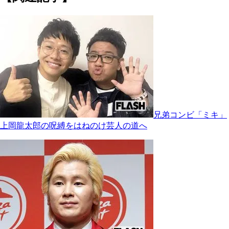
兄弟コンビ「ミキ」
上岡龍太郎の呪縛をはねのけ芸人の道へ