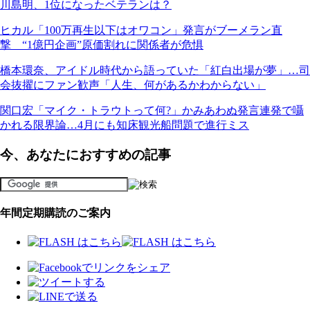
川島明、1位になったベテランは？
ヒカル「100万再生以下はオワコン」発言がブーメラン直
撃 “1億円企画”原価割れに関係者が危惧
橋本環奈、アイドル時代から語っていた「紅白出場が夢」…司
会抜擢にファン歓声「人生、何があるかわからない」
関口宏「マイク・トラウトって何?」かみあわぬ発言連発で囁
かれる限界論…4月にも知床観光船問題で進行ミス
今、あなたにおすすめの記事
年間定期購読のご案内