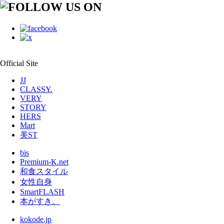
Official Site
JJ
CLASSY.
VERY
STORY
HERS
Mart
美ST
bis
Premium-K.net
和食スタイル
女性自身
SmartFLASH
本がすき。
kokode.jp