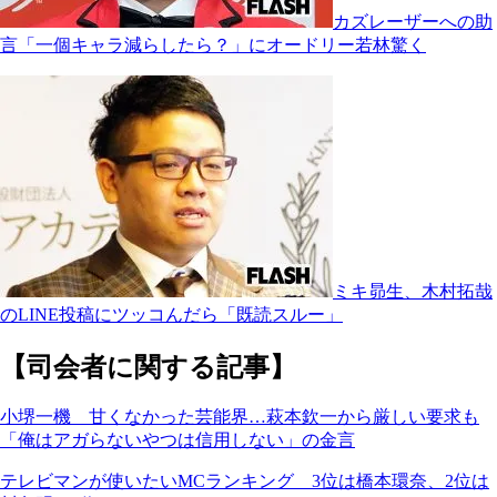
カズレーザーへの助
言「一個キャラ減らしたら？」にオードリー若林驚く
ミキ昴生、木村拓哉
のLINE投稿にツッコんだら「既読スルー」
【司会者に関する記事】
小堺一機 甘くなかった芸能界…萩本欽一から厳しい要求も
「俺はアガらないやつは信用しない」の金言
テレビマンが使いたいMCランキング 3位は橋本環奈、2位は