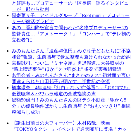
と好評も…プロデューサーの「区長選」語るインタビュ
ーが一部から批判
黒嵜菜々子、アイドルグループ「Root mimi」プロデュー
サーが復活グラビア
あの 番組降板宣言で問われた“名物プロデューサー”の
監督責任…『アメトーーク！』『ロンハー』で“テレ朝の
立役者”に
みのもんたさん「遺産40億円」めぐり子どもたちに“不協
和音”報道、生前贈与で身辺整理も避けられなかった紛糾
宮根誠司、ついに『ミヤネ屋』勇退報道…大谷取材の
“路上喫煙事件” ほか “クセ強炎上” 多発で裏番組猛追
名司会者・みのもんたさん “まさかのミス” 初対面で言い
間違えられた山田邦子が明かす、半世紀の交流
橋本環奈 4年連続『紅白』ならず“落選”…『おむすび』
低視聴率＆パワハラ報道の余波指摘の声
総額50億円！みのもんたさんの財テク不動産「駅から5
分」の優良物件ばかり…生前贈与で “おもいッきり” 相続
税減らし成功
【誕生日前日の大フィーバー】木村拓哉、映画
『TOKYOタクシー』イベントで通天閣前に登場「カッ