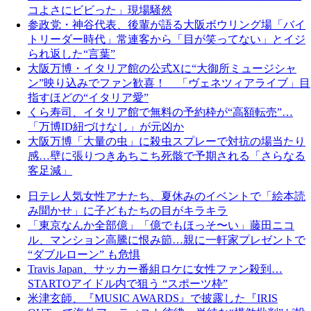
コよさにビビった」現場騒然
参政党・神谷代表、後輩が語る大阪ボウリング場「バイ
トリーダー時代」常連客から「目が笑ってない」とイジ
られ返した“言葉”
大阪万博・イタリア館の公式Xに“大御所ミュージシャ
ン”映り込みでファン歓喜！ 「ヴェネツィアライブ」目
指すほどの“イタリア愛”
くら寿司、イタリア館で無料の予約枠が“高額転売”…
「万博ID紐づけなし」が元凶か
大阪万博「大量の虫」に殺虫スプレーで対抗の場当たり
感…壁に張りつきあちこち死骸で予期される「さらなる
客足減」
日テレ人気女性アナたち、夏休みのイベントで「絵本読
み聞かせ」に子どもたちの目がキラキラ
「東京なんか全部億」「億でもほっそ〜い」藤田ニコ
ル、マンション高騰に恨み節…親に一軒家プレゼントで
“ダブルローン” も危惧
Travis Japan、サッカー番組ロケに女性ファン殺到…
STARTOアイドル内で狙う “スポーツ枠”
米津玄師、『MUSIC AWARDS』で披露した『IRIS