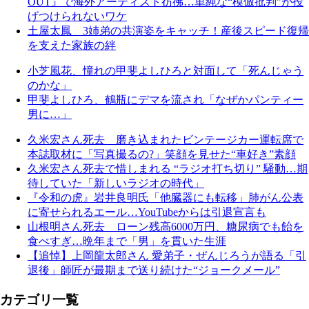
OUT』で海外アーティスト彷彿…単純な“模倣批判”が投
げつけられないワケ
土屋太鳳 3姉弟の共演姿をキャッチ！産後スピード復帰
を支えた家族の絆
小芝風花、憧れの甲斐よしひろと対面して「死んじゃう
のかな」
甲斐よしひろ、鶴瓶にデマを流され「なぜかパンティー
男に…」
久米宏さん死去 磨き込まれたビンテージカー運転席で
本誌取材に「写真撮るの?」笑顔を見せた“車好き”素顔
久米宏さん死去で惜しまれる “ラジオ打ち切り” 騒動…期
待していた「新しいラジオの時代」
『令和の虎』岩井良明氏「他臓器にも転移」肺がん公表
に寄せられるエール…YouTubeからは引退宣言も
山根明さん死去 ローン残高6000万円、糖尿病でも飴を
食べすぎ…晩年まで「男」を貫いた生涯
【追悼】上岡龍太郎さん 愛弟子・ぜんじろうが語る「引
退後」師匠が最期まで送り続けた“ジョークメール”
カテゴリ一覧