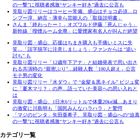
の一撃”に視聴者感激“ヤンキー好き”過去に公言も
見取り図リリーはコーヒー常備、盛山はチョコ必須…ロ
ンブー淳、納言・薄幸ら芸能人の「取扱説明書」
さんま「終わったー！」オズワルド伊藤「死んじゃう」
新幹線「喫煙ルーム全廃」に愛煙家有名人が叫んだ絶望
見取り図・盛山、応援はちまき購入も手痛いミスに失
笑…「誤字脱字に注意しましょう」ファンからは “追い
討ち” も
見取り図リリー「12歳年下アナ」と結婚発表で思い出さ
れる共演時の “親密ぶり”…経験人数「100人超え」公言
モテ男の変化
見取り図リリー『水ダウ』で “金髪＆黒ネイル” ビジュ変
に「夏木マリ？」の声…語っていた美容への思い入れと
は
見取り図・盛山、1日水6リットルで体重20kg減…あまり
の激変に川島明も「国民みんなハラハラ」と驚愕
「マジのビンタ」矢田亜希子、見取り図・盛山への“迫真
の一撃”に視聴者感激“ヤンキー好き”過去に公言も
カテゴリ一覧