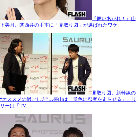
『舞いあがれ！』山
下美月、関西弁の手本に「見取り図」が選ばれたワケ
見取り図、新幹線の
“オススメの過ごし方”…盛山は「景色に忍者を走らせる」、リ
リーは「TV…