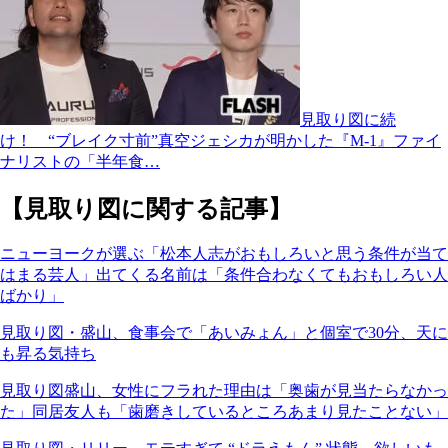
見取り図に続
け！ “ブレイク寸前”真空ジェシカが明かした『M-1』ファイ
ナリストの「半年食…
【見取り図に関する記事】
ニューヨークが選ぶ「松本人志がおもしろいと思う条件が当て
はまる芸人」出てくる名前は「条件合わなくてもおもしろい人
ばかり」
見取り図・盛山、食事会で「あいみょん」と個室で30分、天に
も昇る気持ち
見取り図盛山、女性にフラれた理由は「奥歯が見当たらなかっ
た」同居友人も「歯磨きしているところあまり見たことない」