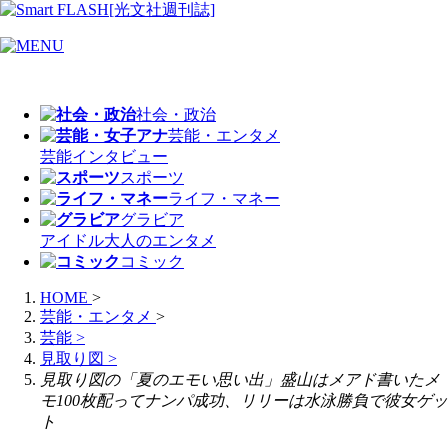
社会・政治
芸能・エンタメ
芸能
インタビュー
スポーツ
ライフ・マネー
グラビア
アイドル
大人のエンタメ
コミック
HOME
>
芸能・エンタメ
>
芸能
>
見取り図
>
見取り図の「夏のエモい思い出」盛山はメアド書いたメ
モ100枚配ってナンパ成功、リリーは水泳勝負で彼女ゲッ
ト