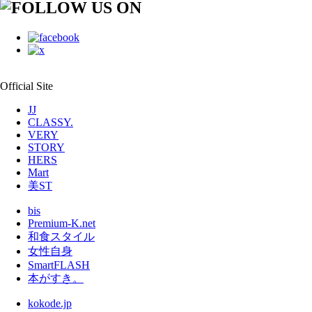
Official Site
JJ
CLASSY.
VERY
STORY
HERS
Mart
美ST
bis
Premium-K.net
和食スタイル
女性自身
SmartFLASH
本がすき。
kokode.jp