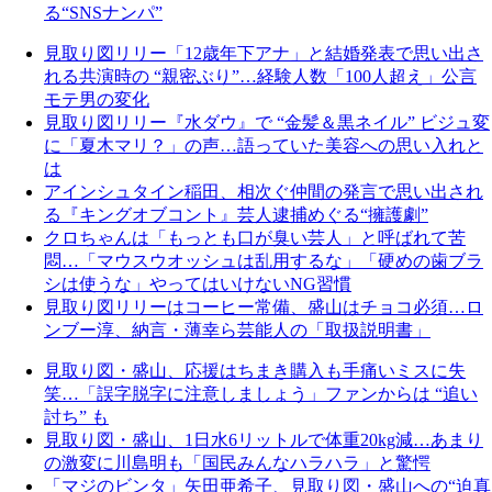
る“SNSナンパ”
見取り図リリー「12歳年下アナ」と結婚発表で思い出さ
れる共演時の “親密ぶり”…経験人数「100人超え」公言
モテ男の変化
見取り図リリー『水ダウ』で “金髪＆黒ネイル” ビジュ変
に「夏木マリ？」の声…語っていた美容への思い入れと
は
アインシュタイン稲田、相次ぐ仲間の発言で思い出され
る『キングオブコント』芸人逮捕めぐる“擁護劇”
クロちゃんは「もっとも口が臭い芸人」と呼ばれて苦
悶…「マウスウオッシュは乱用するな」「硬めの歯ブラ
シは使うな」やってはいけないNG習慣
見取り図リリーはコーヒー常備、盛山はチョコ必須…ロ
ンブー淳、納言・薄幸ら芸能人の「取扱説明書」
見取り図・盛山、応援はちまき購入も手痛いミスに失
笑…「誤字脱字に注意しましょう」ファンからは “追い
討ち” も
見取り図・盛山、1日水6リットルで体重20kg減…あまり
の激変に川島明も「国民みんなハラハラ」と驚愕
「マジのビンタ」矢田亜希子、見取り図・盛山への“迫真