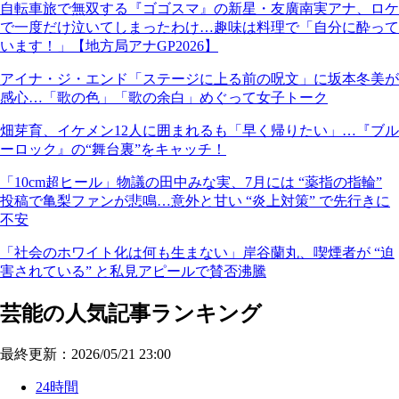
自転車旅で無双する『ゴゴスマ』の新星・友廣南実アナ、ロケ
で一度だけ泣いてしまったわけ…趣味は料理で「自分に酔って
います！」【地方局アナGP2026】
アイナ・ジ・エンド「ステージに上る前の呪文」に坂本冬美が
感心…「歌の色」「歌の余白」めぐって女子トーク
畑芽育、イケメン12人に囲まれるも「早く帰りたい」…『ブル
ーロック』の“舞台裏”をキャッチ！
「10cm超ヒール」物議の田中みな実、7月には “薬指の指輪”
投稿で亀梨ファンが悲鳴…意外と甘い “炎上対策” で先行きに
不安
「社会のホワイト化は何も生まない」岸谷蘭丸、喫煙者が “迫
害されている” と私見アピールで賛否沸騰
芸能の人気記事ランキング
最終更新：2026/05/21 23:00
24時間