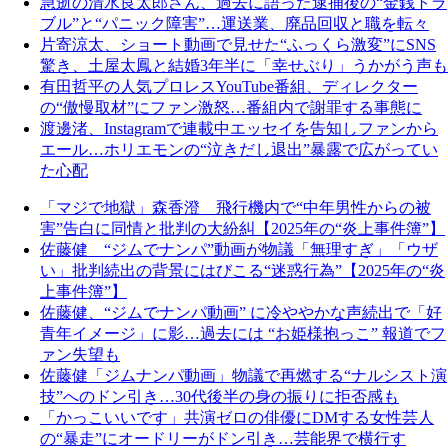
急逝の清水良太郎さん、過去に語った逮捕後の“金銭トラ
ブル”と“パニック障害”…運送業、廃品回収と職を転々
片寄涼太、ショート動画で見せた“ふっくら激変”にSNS
驚き、土屋太鳳と結婚3年半に「幸せぶり」うかがう声も
有田哲平の人気プロレスYouTube番組、ディレクター
の“傲慢取材”にファン激怒…番組内で謝罪する事態に
渡邊渚、Instagramで連載中エッセイを告知しファンから
エール…ホリエモンの“泣きだし退出”暴露で広がってい
た心配
「マジで地獄」森香澄 飛行機内で“中年男性からの被
害”告白に同情と批判の大紛糾【2025年の“炎上事件簿”】
佐藤健 “ジムでナンパ”動画が物議「無理すぎ」「ウザ
い」批判続出の背景にはびこる“迷惑行為”【2025年の“炎
上事件簿”】
佐藤健、“ジムでナンパ動画” に冷ややかな声続出で「好
青年イメージ」に影…過去には “お姫様抱っこ” 報道でフ
ァン失望も
佐藤健「ジムナンパ動画」物議で再燃する“ナルシスト演
技”へのドン引き…30代後半の身の振りに拒否感も
「かっこいいです」共演ゼロの俳優にDMする女性芸人
の“暴走”にオードリーがドン引き…芸能界で横行す