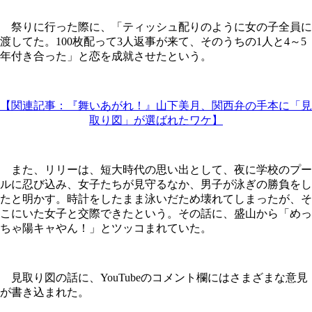
祭りに行った際に、「ティッシュ配りのように女の子全員に
渡してた。100枚配って3人返事が来て、そのうちの1人と4～5
年付き合った」と恋を成就させたという。
【関連記事：『舞いあがれ！』山下美月、関西弁の手本に「見
取り図」が選ばれたワケ】
また、リリーは、短大時代の思い出として、夜に学校のプー
ルに忍び込み、女子たちが見守るなか、男子が泳ぎの勝負をし
たと明かす。時計をしたまま泳いだため壊れてしまったが、そ
こにいた女子と交際できたという。その話に、盛山から「めっ
ちゃ陽キャやん！」とツッコまれていた。
見取り図の話に、YouTubeのコメント欄にはさまざまな意見
が書き込まれた。