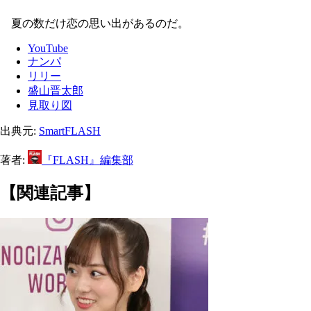
夏の数だけ恋の思い出があるのだ。
YouTube
ナンパ
リリー
盛山晋太郎
見取り図
出典元:
SmartFLASH
著者:
『FLASH』編集部
【関連記事】