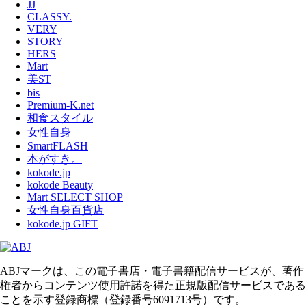
JJ
CLASSY.
VERY
STORY
HERS
Mart
美ST
bis
Premium-K.net
和食スタイル
女性自身
SmartFLASH
本がすき。
kokode.jp
kokode Beauty
Mart SELECT SHOP
女性自身百貨店
kokode.jp GIFT
ABJマークは、この電子書店・電子書籍配信サービスが、著作
権者からコンテンツ使用許諾を得た正規版配信サービスである
ことを示す登録商標（登録番号6091713号）です。