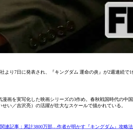
信社より7日に発表され、『キングダム 運命の炎』が2週連続で
漫画を実写化した映画シリーズの3作め。春秋戦国時代の中国
いせい／吉沢亮）の活躍が壮大なスケールで描かれている。
関連記事：累計3800万部…作者が明かす『キングダム』攻略