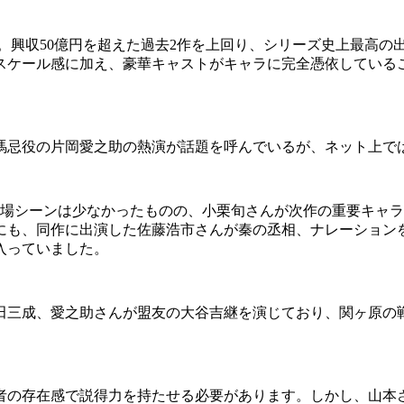
突破。興収50億円を超えた過去2作を上回り、シリーズ史上最高
スケール感に加え、豪華キャストがキャラに完全憑依している
忌役の片岡愛之助の熱演が話題を呼んでいるが、ネット上では
場シーンは少なかったものの、小栗旬さんが次作の重要キャラと
かにも、同作に出演した佐藤浩市さんが秦の丞相、ナレーション
入っていました。
田三成、愛之助さんが盟友の大谷吉継を演じており、関ヶ原の
の存在感で説得力を持たせる必要があります。しかし、山本