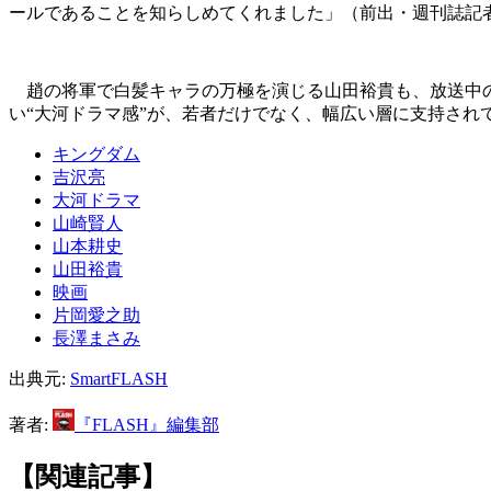
ールであることを知らしめてくれました」（前出・週刊誌記
趙の将軍で白髪キャラの万極を演じる山田裕貴も、放送中の
い“大河ドラマ感”が、若者だけでなく、幅広い層に支持され
キングダム
吉沢亮
大河ドラマ
山崎賢人
山本耕史
山田裕貴
映画
片岡愛之助
長澤まさみ
出典元:
SmartFLASH
著者:
『FLASH』編集部
【関連記事】