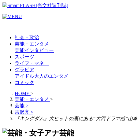
社会・政治
芸能・エンタメ
芸能
インタビュー
スポーツ
ライフ・マネー
グラビア
アイドル
大人のエンタメ
コミック
HOME
>
芸能・エンタメ
>
芸能
>
吉沢亮
>
『キングダム』大ヒットの裏にある“大河ドラマ感”山
芸能