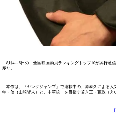
8月4～6日の、全国映画動員ランキングトップ10が興行通
厚だ。
本作は、『ヤングジャンプ』で連載中の、原泰久による人気
年・信（山崎賢人）と、中華統一を目指す若き王・嬴政（え
【