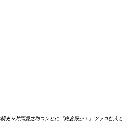
本耕史＆片岡愛之助コンビに『鎌倉殿か！』ツッコむ人も