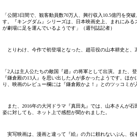
「公開3日間で、観客動員数70万人、興行収入10.5億円を
す。『キングダム』シリーズは、日本映画史上、まれにみる
が劇場に足を運んでいるようです」（週刊誌記者）
とりわけ、今作で初登場となった、趙荘役の山本耕史と、馮
「2人は主人公たちの敵国『趙』の将軍として出演。また、登
『鎌倉殿の13人』を思い出した人が多かったようです。ほ
り、映画のレビュー欄には『鎌倉殿かよ！』とのツッコミが
また、2016年の大河ドラマ『真田丸』では、山本さんが石
姿に対しても、ネット上で感想が聞かれました。
実写映画は、漫画と違って『絵』の力に頼れないぶん、役者