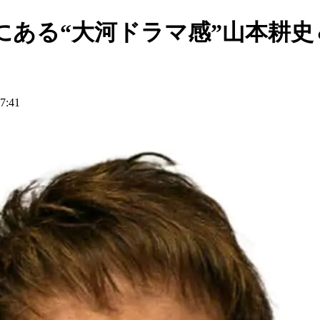
にある“大河ドラマ感”山本耕史
:41