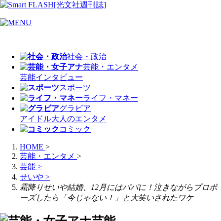
社会・政治
芸能・エンタメ
芸能
インタビュー
スポーツ
ライフ・マネー
グラビア
アイドル
大人のエンタメ
コミック
HOME
>
芸能・エンタメ
>
芸能
>
せいや
>
霜降りせいや結婚、12月にはパパに！泣きながらプロポ
ーズしたら「今じゃない！」と大笑いされたワケ
芸能