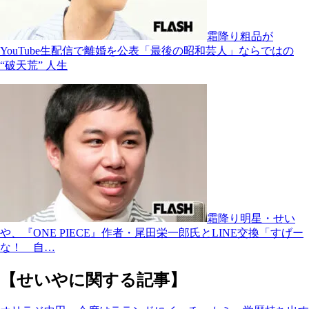
霜降り粗品が
YouTube生配信で離婚を公表「最後の昭和芸人」ならではの
“破天荒” 人生
霜降り明星・せい
や、『ONE PIECE』作者・尾田栄一郎氏とLINE交換「すげー
な！ 自…
【せいやに関する記事】