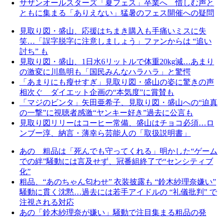
サザンオールスターズ「夏フェス」卒業へ 惜しむ声と
ともに集まる「ありえない」猛暑のフェス開催への疑問
見取り図・盛山、応援はちまき購入も手痛いミスに失
笑…「誤字脱字に注意しましょう」ファンからは “追い
討ち” も
見取り図・盛山、1日水6リットルで体重20kg減…あまり
の激変に川島明も「国民みんなハラハラ」と驚愕
「あまりにも瘦せすぎ」見取り図・盛山の姿に驚きの声
相次ぐ ダイエット企画の“本気度”に賞賛も
「マジのビンタ」矢田亜希子、見取り図・盛山への“迫真
の一撃”に視聴者感激“ヤンキー好き”過去に公言も
見取り図リリーはコーヒー常備、盛山はチョコ必須…ロ
ンブー淳、納言・薄幸ら芸能人の「取扱説明書」
あの 粗品は「死んでも守ってくれる」明かした“ゲーム
での絆”騒動には言及せず、冠番組終了で“センシティブ
化”
粗品、“あのちゃん匂わせ” 衣装披露も “鈴木紗理奈嫌い”
騒動に貫く沈黙…過去には若手アイドルの “礼儀批判” で
注視される対応
あの「鈴木紗理奈が嫌い」騒動で注目集まる粗品の発