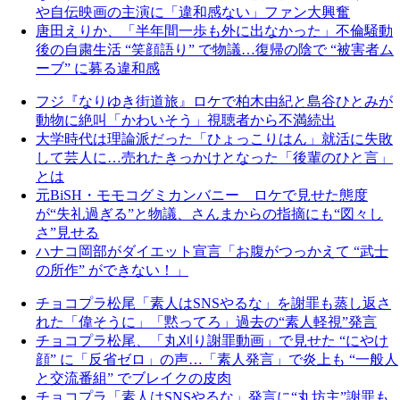
や自伝映画の主演に「違和感ない」ファン大興奮
唐田えりか、「半年間一歩も外に出なかった」不倫騒動
後の自粛生活 “笑顔語り” で物議…復帰の陰で “被害者ム
ーブ” に募る違和感
フジ『なりゆき街道旅』ロケで柏木由紀と島谷ひとみが
動物に絶叫「かわいそう」視聴者から不満続出
大学時代は理論派だった「ひょっこりはん」就活に失敗
して芸人に…売れたきっかけとなった「後輩のひと言」
とは
元BiSH・モモコグミカンバニー ロケで見せた態度
が“失礼過ぎる”と物議、さんまからの指摘にも“図々し
さ”見せる
ハナコ岡部がダイエット宣言「お腹がつっかえて “武士
の所作” ができない！」
チョコプラ松尾「素人はSNSやるな」を謝罪も蒸し返さ
れた「偉そうに」「黙ってろ」過去の“素人軽視”発言
チョコプラ松尾、「丸刈り謝罪動画」で見せた “にやけ
顔” に「反省ゼロ」の声…「素人発言」で炎上も “一般人
と交流番組” でブレイクの皮肉
チョコプラ「素人はSNSやるな」発言に“丸坊主”謝罪も