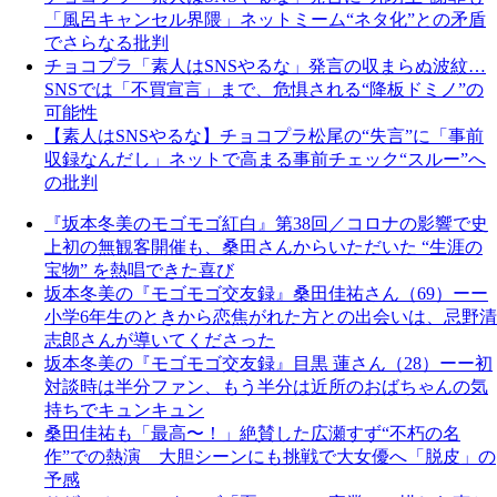
「風呂キャンセル界隈」ネットミーム“ネタ化”との矛盾
でさらなる批判
チョコプラ「素人はSNSやるな」発言の収まらぬ波紋…
SNSでは「不買宣言」まで、危惧される“降板ドミノ”の
可能性
【素人はSNSやるな】チョコプラ松尾の“失言”に「事前
収録なんだし」ネットで高まる事前チェック“スルー”へ
の批判
『坂本冬美のモゴモゴ紅白』第38回／コロナの影響で史
上初の無観客開催も、桑田さんからいただいた “生涯の
宝物” を熱唱できた喜び
坂本冬美の『モゴモゴ交友録』桑田佳祐さん（69）ーー
小学6年生のときから恋焦がれた方との出会いは、忌野清
志郎さんが導いてくださった
坂本冬美の『モゴモゴ交友録』目黒 蓮さん（28）ーー初
対談時は半分ファン、もう半分は近所のおばちゃんの気
持ちでキュンキュン
桑田佳祐も「最高〜！」絶賛した広瀬すず“不朽の名
作”での熱演 大胆シーンにも挑戦で大女優へ「脱皮」の
予感