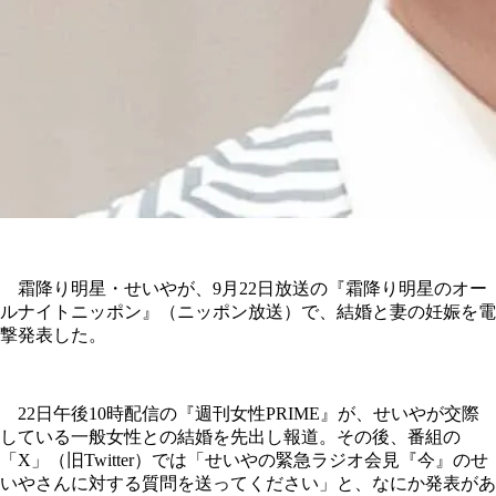
霜降り明星・せいやが、9月22日放送の『霜降り明星のオー
ルナイトニッポン』（ニッポン放送）で、結婚と妻の妊娠を電
撃発表した。
22日午後10時配信の『週刊女性PRIME』が、せいやが交際
している一般女性との結婚を先出し報道。その後、番組の
「X」（旧Twitter）では「せいやの緊急ラジオ会見『今』のせ
いやさんに対する質問を送ってください」と、なにか発表があ