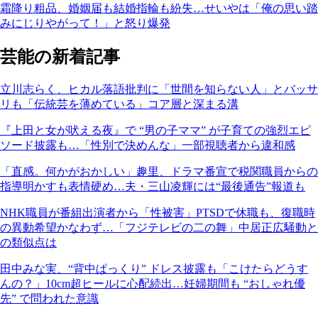
霜降り粗品、婚姻届も結婚指輪も紛失…せいやは「俺の思い踏
みにじりやがって！」と怒り爆発
芸能の新着記事
立川志らく、ヒカル落語批判に「世間を知らない人」とバッサ
リも「伝統芸を薄めている」コア層と深まる溝
『上田と女が吠える夜』で “男の子ママ” が子育ての強烈エピ
ソード披露も…「性別で決めんな」一部視聴者から違和感
「直感。何かがおかしい」趣里、ドラマ番宣で税関職員からの
指導明かすも表情硬め…夫・三山凌輝には“最後通告”報道も
NHK職員が番組出演者から「性被害」PTSDで休職も、復職時
の異動希望かなわず…「フジテレビの二の舞」中居正広騒動と
の類似点は
田中みな実、“背中ぱっくり” ドレス披露も「こけたらどうす
んの？」10cm超ヒールに心配続出…妊婦期間も “おしゃれ優
先” で問われた意識