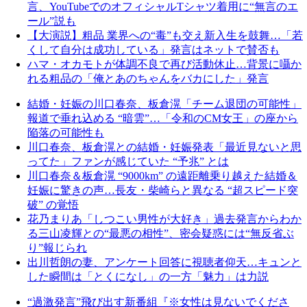
言、YouTubeでのオフィシャルTシャツ着用に“無言のエ
ール”説も
【大演説】粗品 業界への“毒”も交え新入生を鼓舞…「若
くして自分は成功している」発言はネットで賛否も
ハマ・オカモトが体調不良で再び活動休止…背景に囁か
れる粗品の「俺とあのちゃんをバカにした」発言
結婚・妊娠の川口春奈、板倉滉「チーム退団の可能性」
報道で垂れ込める “暗雲”…「令和のCM女王」の座から
陥落の可能性も
川口春奈、板倉滉との結婚・妊娠発表「最近見ないと思
ってた」ファンが感じていた “予兆” とは
川口春奈＆板倉滉 “9000km” の遠距離乗り越えた結婚＆
妊娠に驚きの声…長友・柴崎らと異なる “超スピード突
破” の覚悟
花乃まりあ「しつこい男性が大好き」過去発言からわか
る三山凌輝との“最悪の相性”、密会疑惑には“無反省ぶ
り”報じられ
出川哲朗の妻、アンケート回答に視聴者仰天…キュンと
した瞬間は「とくになし」の一方「魅力」は力説
“過激発言”飛び出す新番組『※女性は見ないでくださ