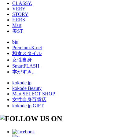
CLASSY.
VERY
STORY
HERS
Mart
美ST
bis
Premium-K.net
和食スタイル
女性自身
SmartFLASH
本がすき。
kokode.jp
kokode Beauty
Mart SELECT SHOP
女性自身百貨店
kokode.jp GIFT