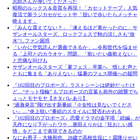
志郎さんが導いてくださった
昭和のルックス＆音質を再現！「カセットテープ」人気
復活で新ラジカセがヒット中「担いで歩いたらメッチャ
映えます」
「みんな震えてない？」「凍えるほど寒かったのに」サ
ザンオールスターズ、ロックフェスで秋の涼しさも“放
水”しファン困惑
「いかに空気読んだ選曲できるか」…令和世代を悩ませ
る「上司とのカラオケ」問題、「歌いたい曲歌えない」
と悲痛な叫びも
サザンオールスターズ「夏フェス」卒業へ 惜しむ声と
ともに集まる「ありえない」猛暑のフェス開催への疑問
『102回目のプロポーズ』ラストシーンは絶妙だったけ
ど…“ナット指輪” もプロポーズの言葉も前作の踏襲でち
ょっとモヤモヤ【ネタバレあり】
“過激発言”飛び出す新番組『※女性は見ないでくださ
い』…“炎上狙い”番組のスタイルに賛否わかれる
『102回目のプロポーズ』恋愛ドラマの金字塔「続編」が
凡作になり下がったワケ…唐田えりかは「狂おしい感
情」をどこまで表現できるのか
なにわ男子・大橋和也、28歳で高校生役に！霜降りせい