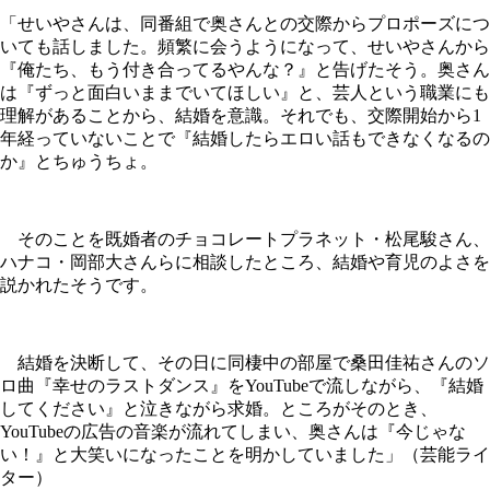
「せいやさんは、同番組で奥さんとの交際からプロポーズにつ
いても話しました。頻繁に会うようになって、せいやさんから
『俺たち、もう付き合ってるやんな？』と告げたそう。奥さん
は『ずっと面白いままでいてほしい』と、芸人という職業にも
理解があることから、結婚を意識。それでも、交際開始から1
年経っていないことで『結婚したらエロい話もできなくなるの
か』とちゅうちょ。
そのことを既婚者のチョコレートプラネット・松尾駿さん、
ハナコ・岡部大さんらに相談したところ、結婚や育児のよさを
説かれたそうです。
結婚を決断して、その日に同棲中の部屋で桑田佳祐さんのソ
ロ曲『幸せのラストダンス』をYouTubeで流しながら、『結婚
してください』と泣きながら求婚。ところがそのとき、
YouTubeの広告の音楽が流れてしまい、奥さんは『今じゃな
い！』と大笑いになったことを明かしていました」（芸能ライ
ター）