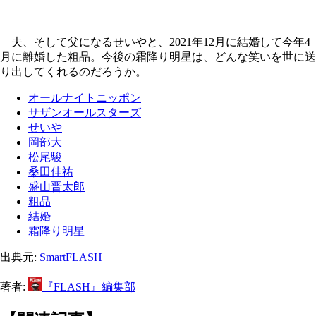
夫、そして父になるせいやと、2021年12月に結婚して今年4
月に離婚した粗品。今後の霜降り明星は、どんな笑いを世に送
り出してくれるのだろうか。
オールナイトニッポン
サザンオールスターズ
せいや
岡部大
松尾駿
桑田佳祐
盛山晋太郎
粗品
結婚
霜降り明星
出典元:
SmartFLASH
著者:
『FLASH』編集部