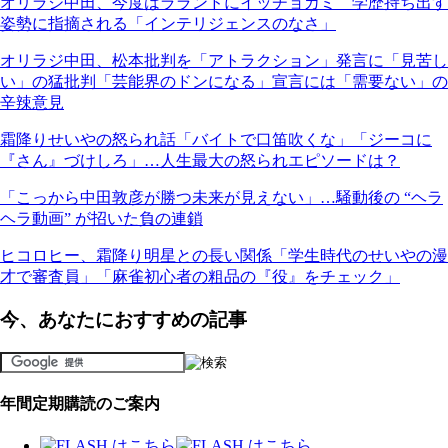
オリラジ中田、今度はラランドにイッチョカミ 学歴持ち出す
姿勢に指摘される「インテリジェンスのなさ」
オリラジ中田、松本批判を「アトラクション」発言に「見苦し
い」の猛批判「芸能界のドンになる」宣言には「需要ない」の
辛辣意見
霜降りせいやの怒られ話「バイトで口笛吹くな」「ジーコに
『さん』づけしろ」…人生最大の怒られエピソードは？
「こっから中田敦彦が勝つ未来が見えない」…騒動後の “ヘラ
ヘラ動画” が招いた負の連鎖
ヒコロヒー、霜降り明星との長い関係「学生時代のせいやの漫
才で審査員」「麻雀初心者の粗品の『役』をチェック」
今、あなたにおすすめの記事
年間定期購読のご案内