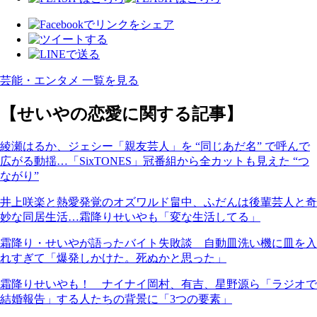
芸能・エンタメ 一覧を見る
【せいやの恋愛に関する記事】
綾瀬はるか、ジェシー「親友芸人」を “同じあだ名” で呼んで
広がる動揺…「SixTONES」冠番組から全カットも見えた “つ
ながり”
井上咲楽と熱愛発覚のオズワルド畠中、ふだんは後輩芸人と奇
妙な同居生活…霜降りせいやも「変な生活してる」
霜降り・せいやが語ったバイト失敗談 自動皿洗い機に皿を入
れすぎて「爆発しかけた。死ぬかと思った」
霜降りせいやも！ ナイナイ岡村、有吉、星野源ら「ラジオで
結婚報告」する人たちの背景に「3つの要素」