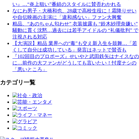
い』…“炎上狙い”番組のスタイルに賛否わかれる
なにわ男子・大橋和也、28歳で高校生役に！霜降りせい
や自伝映画の主演に「違和感ない」ファン大興奮
粗品、“あのちゃん匂わせ” 衣装披露も “鈴木紗理奈嫌い”
騒動に貫く沈黙…過去には若手アイドルの “礼儀批判” で
注視される対応
【大演説】粗品 業界への“毒”も交え新入生を鼓舞…「若
くして自分は成功している」発言はネットで賛否も
『102回目のプロポーズ』せいやと武田鉄矢はナイスなの
に…前作の大ファンがどうしても言いたい！忖度ナシの
「悪いところ」
カテゴリ一覧