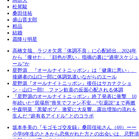
岡部大
松尾駿
桑田佳祐
盛山晋太郎
粗品
結婚
霜降り明星
高橋文哉、ラジオ欠席「体調不良」に心配続出…2024年
から「痩せた」「顔色が悪い」指摘の裏に“過密スケジュ
ール”か
星野源 『オールナイトニッポン』は「健康に悪い」、
後継者の山口一郎に体調気遣いながらのエール
星野源『オールナイトニッポン』後任はサカナクショ
ン・山口一郎! ファン歓喜の反面心配される体調
『星野源のオールナイトニッポン』終了発表に衝撃 10
年続いた“居場所”喪失でファン不安…“引退説”まで再燃
中森明菜「黒髪ボブ」激変に大反響…露出増加の流れを
生んだ “超有名アイドル” とのコラボ
坂本冬美の『モゴモゴ交友録』桑田佳祐さん（69）ーー
小学6年生のときから恋焦がれた方との出会いは、忌野清