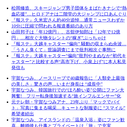
松岡修造、スキージャンプ男子団体をまばたきナシで“熱
血応援”…ヒロドアナは二階堂の大ジャンプに口あんぐり
『報ステ』久米宏さん約40分追悼…通常ニュースわずか
10分に圧縮で問われる報道番組のあり方
山田邦子は「年12億円」、古舘伊知郎は「12年で12億
円」…相次ぐ大物タレントの“稼ぎ”ぶっちゃけ
『報ステ』大越キャスター “偏向” 騒動の収まらぬ余波…
「うさん臭くて」世論調査にまで批判相次ぐ事態に
『報ステ』大越キャスター“偏向”批判やまぬなか“初代キ
ャスター”と比較する声“高市下げ、小泉上げ”に本人私見
発信も
宇賀なつみ、ノースリーブで40歳報告に「人類史上最強
の美しさ」驚きの声…いまだ身長は “成長中”
宇賀なつみ、韓国旅行での“ほろ酔い姿”公開にファン大
興奮! フリー転身後加速する“旅インフルエンサー”化
元テレ朝・宇賀なつみアナ、23年ぶり「マックでバイ
ト」写真に集まる喝采…キュートな制服姿に “スマイル”
希望者続出
宇賀なつみ、アイスランドの「温泉入浴」姿にファン歓
喜…離婚後も仕事とプライベートは「旅」で充実