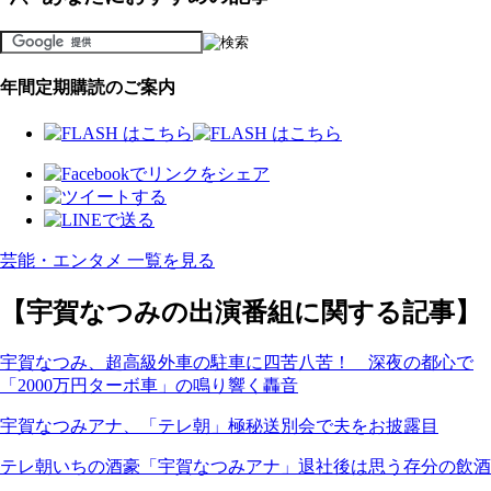
年間定期購読のご案内
芸能・エンタメ 一覧を見る
【宇賀なつみの出演番組に関する記事】
宇賀なつみ、超高級外車の駐車に四苦八苦！ 深夜の都心で
「2000万円ターボ車」の鳴り響く轟音
宇賀なつみアナ、「テレ朝」極秘送別会で夫をお披露目
テレ朝いちの酒豪「宇賀なつみアナ」退社後は思う存分の飲酒