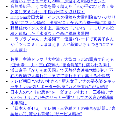
可愛い」デビューから20年、加速する垢抜けビジュ
音無美紀子、うつ病を乗り越えた「わが子のひと言」夫
と娘に支えられ、平穏な日常を取り戻す
King Gnu常田大希 インスタ投稿を大量削除＆“バッサリ
激変”にファン騒然「出演ゼロ」からの心機一転に期待も
野呂佳代インスタ史上、最大の「いいね！」…リアル投
稿と連動した『水ダウ』企画に視聴者驚愕
「ラブラブやん」大谷翔平 優勝パレードで真美子さん
が「ツッコミ」…ほほえましい“新婚いちゃつき”にファ
ンも夢中
趣里、主演ドラマ『大空港』大型コラボの重責で迎える
“正念場”…夫・三山凌輝の “密会報道” に慮られる胸中
浜口京子『かりそめ天国』で天然発言連発“猛獣使い”不
在の現場で大暴れに「見てて疲れます」集まる不快感
テレビ朝日 “かわいすぎる” 新人女子アナの浴衣姿をキャ
ッチ！ お天気リポーター出身 “カメラ慣れ” が大好評
日本人の“ノリの悪さ”を「ダセぇっすわ！」三谷紬アナ
がバッサリ…“ガチのサッカー通”としての苦言が物議醸
す事態に
「日本人ダセえ」テレ朝・三谷紬アナの発言が話題…“言
葉遣い”に賛否も背景に“サービス精神”