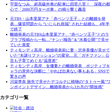
宇賀なつみ、超高級外車の駐車に四苦八苦！ 深夜の都
心で「2000万円ターボ車」の鳴り響く轟音
元TBS・山本里菜アナ「赤ベンツ王子」との離婚を発
表…爆笑問題から “いじられ祝福” された結婚も、4年半
で終了
離婚発表の元TBS山本里菜アナ、“赤ベンツ王子”とのラ
ブラブ投稿から一転…“ナンパ報告”＆“水着公開”で見せ
ていた異変
ティモンディ高岸、離婚発表前に妻・沢井美優が見せて
いた“夫譲りファッション”の変化…元「ガチファン」公
言も子育てめぐる“温度差”
ティモンディ高岸、女優妻との離婚発表 ポジティブキ
ャラの意外な決断に「やれば出来ない事もある」SNSで
驚きの声
川栄李奈 旅先で見せたデコルテに植物の“タトゥー風”ワ
ンポイントデザイン…離婚発表から3カ月の“開放感”
カテゴリ一覧