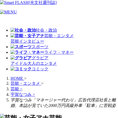
社会・政治
芸能・エンタメ
芸能
インタビュー
スポーツ
ライフ・マネー
グラビア
アイドル
大人のエンタメ
コミック
HOME
>
芸能・エンタメ
>
芸能
>
宇賀なつみ
>
宇賀なつみ「マネージャー代わり」広告代理店社長と離
婚、本誌が見ていた2000万円高級外車「駐車」に苦戦姿
芸能