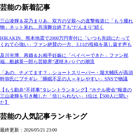
芸能の新着記事
三山凌輝＆花乃まりあ、双方の父親への直撃報道に「もう腫れ
物」ネット呆れ…共演舞台終了も“だんまり”続く
HIKAKIN、熊本地震で2000万円寄付に「いつも先頭にたって
くれて心強い」ファン絶賛の一方、3.11の投稿を蒸し返す声も
及川光博、再婚＆お相手妊娠に「ベイベーできた」ファン祝
福…船越英一郎ら芸能界“遅咲きパパ”の潮流
「あの、ナメてます？」ショートスリーパー・堀大輔氏が高須
幹弥氏にブチギレ「睡眠不足の人＝キレやすい」SNSで物議
【もう勘弁“不祥事”タレントランキング】“ホテル密会”報道の
三山凌輝を引き離した「信じられない」1位は【500人に聞い
た】
芸能の人気記事ランキング
最終更新：2026/05/21 23:00