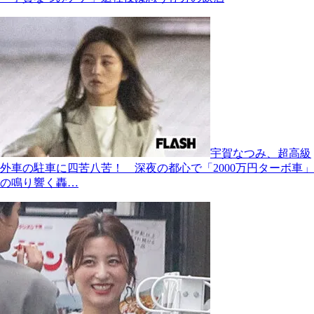
宇賀なつみ、超高級
外車の駐車に四苦八苦！ 深夜の都心で「2000万円ターボ車」
の鳴り響く轟…