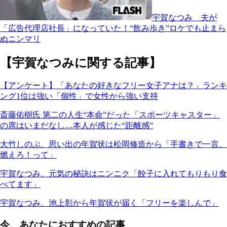
宇賀なつみ 夫が
「広告代理店社長」になっていた！“飲み歩き”ロケでも止まら
ぬニンマリ
【宇賀なつみに関する記事】
【アンケート】「あなたの好きなフリー女子アナは？」ランキ
ング1位は強い「個性」で女性から強い支持
斎藤佑樹氏 第二の人生“本命”だった「スポーツキャスター」
の席はいまだなし…本人が感じた“距離感”
大竹しのぶ、思い出の年賀状は松岡修造から「手書きで一言、
燃えろ！って」
宇賀なつみ、元気の秘訣はニンニク「餃子に入れてもりもり食
べてます」
宇賀なつみ、池上彰から年賀状が届く「フリーを楽しんで」
今、あなたにおすすめの記事