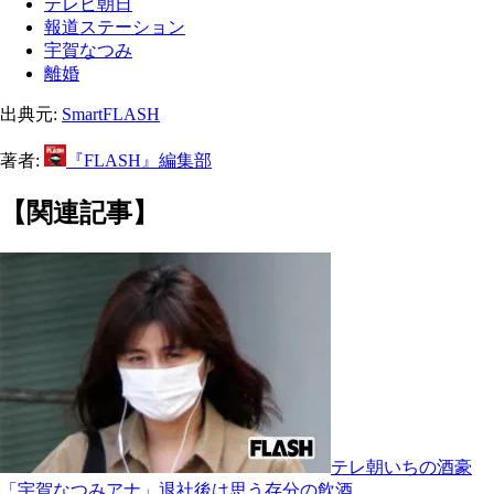
テレビ朝日
報道ステーション
宇賀なつみ
離婚
出典元:
SmartFLASH
著者:
『FLASH』編集部
【関連記事】
テレ朝いちの酒豪
「宇賀なつみアナ」退社後は思う存分の飲酒