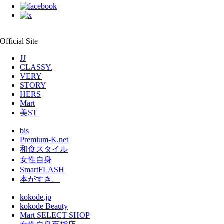
Official Site
JJ
CLASSY.
VERY
STORY
HERS
Mart
美ST
bis
Premium-K.net
和食スタイル
女性自身
SmartFLASH
本がすき。
kokode.jp
kokode Beauty
Mart SELECT SHOP