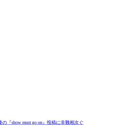
ow must go on』投稿に非難相次ぐ