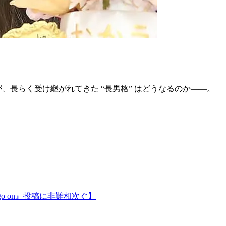
が、長らく受け継がれてきた “長男格” はどうなるのか――。
o on』投稿に非難相次ぐ】