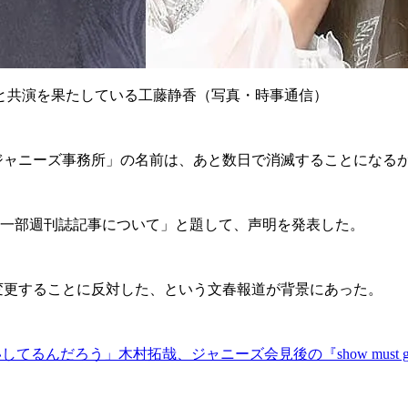
と共演を果たしている工藤静香（写真・時事通信）
。「ジャニーズ事務所」の名前は、あと数日で消滅することになる
る一部週刊誌記事について」と題して、声明を発表した。
変更することに反対した、という文春報道が背景にあった。
てるんだろう」木村拓哉、ジャニーズ会見後の『show must g