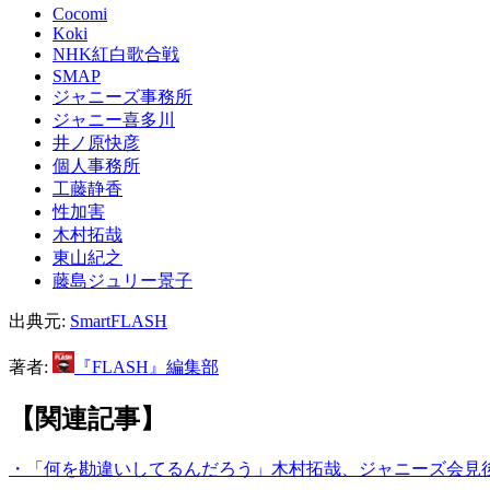
Cocomi
Koki
NHK紅白歌合戦
SMAP
ジャニーズ事務所
ジャニー喜多川
井ノ原快彦
個人事務所
工藤静香
性加害
木村拓哉
東山紀之
藤島ジュリー景子
出典元:
SmartFLASH
著者:
『FLASH』編集部
【関連記事】
・「何を勘違いしてるんだろう」木村拓哉、ジャニーズ会見後の『sh