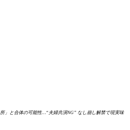
」と合体の可能性…“夫婦共演NG” なし崩し解禁で現実味