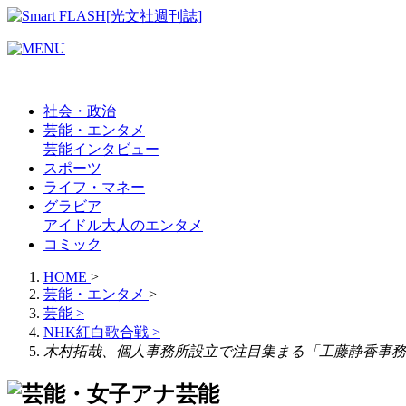
社会・政治
芸能・エンタメ
芸能
インタビュー
スポーツ
ライフ・マネー
グラビア
アイドル
大人のエンタメ
コミック
HOME
>
芸能・エンタメ
>
芸能
>
NHK紅白歌合戦
>
木村拓哉、個人事務所設立で注目集まる「工藤静香事務所
芸能