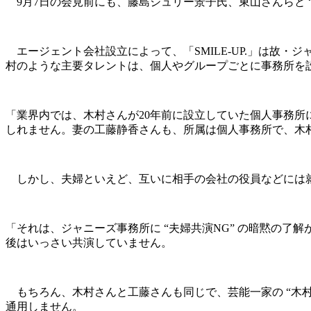
9月7日の会見前にも、藤島ジュリー景子氏、東山さんらと 
エージェント会社設立によって、「SMILE-UP.」は故・
村のような主要タレントは、個人やグループごとに事務所を
「業界内では、木村さんが20年前に設立していた個人事務
しれません。妻の工藤静香さんも、所属は個人事務所で、木
しかし、夫婦といえど、互いに相手の会社の役員などには
「それは、ジャニーズ事務所に “夫婦共演NG” の暗黙の
後はいっさい共演していません。
もちろん、木村さんと工藤さんも同じで、芸能一家の “木村
通用しません。