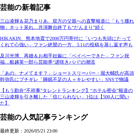
芸能の新着記事
三山凌輝＆花乃まりあ、双方の父親への直撃報道に「もう腫れ
物」ネット呆れ…共演舞台終了も“だんまり”続く
HIKAKIN、熊本地震で2000万円寄付に「いつも先頭にたって
くれて心強い」ファン絶賛の一方、3.11の投稿を蒸し返す声も
及川光博、再婚＆お相手妊娠に「ベイベーできた」ファン祝
福…船越英一郎ら芸能界“遅咲きパパ”の潮流
「あの、ナメてます？」ショートスリーパー・堀大輔氏が高須
幹弥氏にブチギレ「睡眠不足の人＝キレやすい」SNSで物議
【もう勘弁“不祥事”タレントランキング】“ホテル密会”報道の
三山凌輝を引き離した「信じられない」1位は【500人に聞い
た】
芸能の人気記事ランキング
最終更新：2026/05/21 23:00