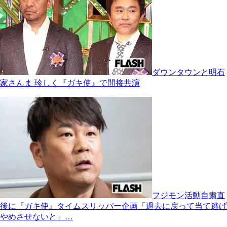
ダウンタウンと明石
家さんま 珍しく『ガキ使』で間接共演
フジモン活動自粛直
後に『ガキ使』タイムスリッパー企画「過去に戻って当て逃げ
やめさせないと」…