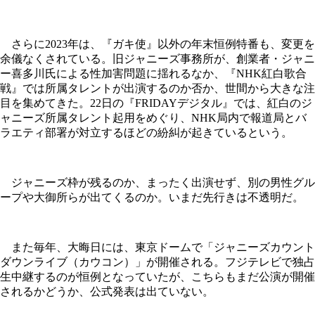
さらに2023年は、『ガキ使』以外の年末恒例特番も、変更を
余儀なくされている。旧ジャニーズ事務所が、創業者・ジャニ
ー喜多川氏による性加害問題に揺れるなか、『NHK紅白歌合
戦』では所属タレントが出演するのか否か、世間から大きな注
目を集めてきた。22日の『FRIDAYデジタル』では、紅白のジ
ャニーズ所属タレント起用をめぐり、NHK局内で報道局とバ
ラエティ部署が対立するほどの紛糾が起きているという。
ジャニーズ枠が残るのか、まったく出演せず、別の男性グル
ープや大御所らが出てくるのか。いまだ先行きは不透明だ。
また毎年、大晦日には、東京ドームで「ジャニーズカウント
ダウンライブ（カウコン）」が開催される。フジテレビで独占
生中継するのが恒例となっていたが、こちらもまだ公演が開催
されるかどうか、公式発表は出ていない。