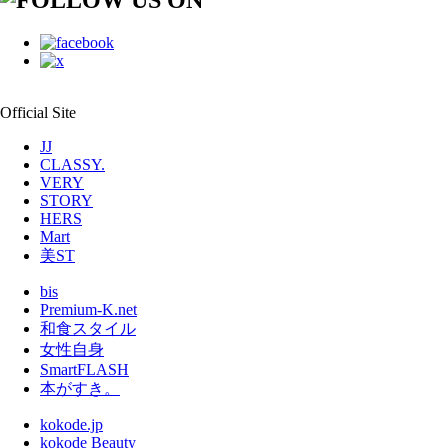
Official Site
JJ
CLASSY.
VERY
STORY
HERS
Mart
美ST
bis
Premium-K.net
和食スタイル
女性自身
SmartFLASH
本がすき。
kokode.jp
kokode Beauty