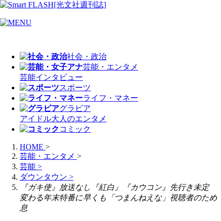
社会・政治
芸能・エンタメ
芸能
インタビュー
スポーツ
ライフ・マネー
グラビア
アイドル
大人のエンタメ
コミック
HOME
>
芸能・エンタメ
>
芸能
>
ダウンタウン
>
『ガキ使』放送なし『紅白』『カウコン』先行き未定
変わる年末特番に早くも「つまんねえな」視聴者のため
息