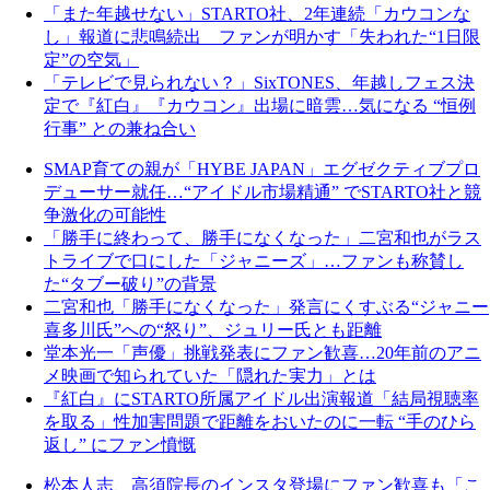
「また年越せない」STARTO社、2年連続「カウコンな
し」報道に悲鳴続出 ファンが明かす「失われた“1日限
定”の空気」
「テレビで見られない？」SixTONES、年越しフェス決
定で『紅白』『カウコン』出場に暗雲…気になる “恒例
行事” との兼ね合い
SMAP育ての親が「HYBE JAPAN」エグゼクティブプロ
デューサー就任…“アイドル市場精通” でSTARTO社と競
争激化の可能性
「勝手に終わって、勝手になくなった」二宮和也がラス
トライブで口にした「ジャニーズ」…ファンも称賛し
た“タブー破り”の背景
二宮和也「勝手になくなった」発言にくすぶる“ジャニー
喜多川氏”への“怒り”、ジュリー氏とも距離
堂本光一「声優」挑戦発表にファン歓喜…20年前のアニ
メ映画で知られていた「隠れた実力」とは
『紅白』にSTARTO所属アイドル出演報道「結局視聴率
を取る」性加害問題で距離をおいたのに一転 “手のひら
返し” にファン憤慨
松本人志、高須院長のインスタ登場にファン歓喜も「こ