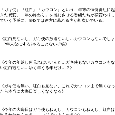
『ガキ使』『紅白』『カウコン』という、年末の恒例番組に起
きた異変。「年の終わり」を感じさせる番組たちが様変わりし
ていく予感に、SNSでは途方に暮れる声が相次いでいる。
《紅白見ないし、ガキ使の放送ないし…カウコンもないでしょ
ー?年末なにする?やることないぞ笑》
《今年の年越し何見ればいいんだ…ガキ使もないカウコンもな
い紅白観ない…ゆく年くる年だけ…？》
《ガキ使も無い、紅白も見ない、これでカウコンまで無くなっ
たら本当に大晦日楽しくなくなる》
《今年の大晦日はガキ使もねえし、カウコンもねえし、紅白は
出るか分かんねえし、マジでつまんねえな》