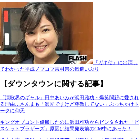
『ガキ使』に出演し
てわかった平成ノブコブ吉村崇の気遣いぶり
【ダウンタウンに関する記事】
「演歌界のギャル」田中あいみが浜田雅功・爆笑問題に愛され
る理由…さんまも「師匠ですけど尊敬してない」ぶっちゃけト
ークに仰天
キングオブコント優勝したのに浜田雅功からビンタされた「ビ
スケットブラザーズ」原因は結果発表前のCM中にあった！