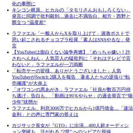
化の事態に
キンコン梶原、ヒカルの「タモリさんおもしろくない」
発言に同調で批判殺到…過去に不満告白、相方・西野と
際立つ “温度差”
ラファエル「一般人からXを取り上げて」過激ポストで
思い起こされるチョコプラ松尾「素人はSNSやるな」発
言
【YouTuberは面白くない論争再燃】「めっちゃ嫌い！許
されへんねん」人気芸人の猛批判に「それはテレビで言
わないと」ラファエルが一刀両断
「転売ヤーの皆様、ありがとうございました」人気
YouTuberがSwitch 2購入を報告 著名人たちの逆張り“転
売擁護”が大炎上
「オワコンの悪あがき」ラファエル「社員が数百万円持
ち逃げ」告白も、「動画は99％やらせ」の過去発言で“狼
少年”状態か
ラファエル、利息3000万でヒカルから1億円借金…「違法
金利」との声に専門家の答えは
カジサック長女が『GTO』に出演…400人超オーディシ
ョン突破も、注がれる “2世” へのシビアな視線