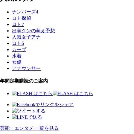
ナンバーズ4
ロト探偵
ロト7
出萌クンの萌え予想
人気女子アナ
ロト6
カープ
水着
女優
アナウンサー
年間定期購読のご案内
芸能・エンタメ 一覧を見る