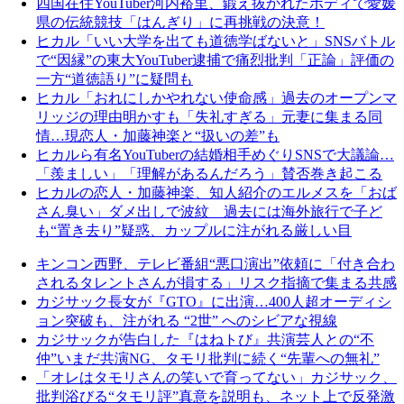
四国在住YouTuber河内裕里、鍛え抜かれたボディで愛媛
県の伝統競技「はんぎり」に再挑戦の決意！
ヒカル「いい大学を出ても道徳学ばないと」SNSバトル
で“因縁”の東大YouTuber逮捕で痛烈批判「正論」評価の
一方“道徳語り”に疑問も
ヒカル「おれにしかやれない使命感」過去のオープンマ
リッジの理由明かすも「失礼すぎる」元妻に集まる同
情…現恋人・加藤神楽と“扱いの差”も
ヒカルら有名YouTuberの結婚相手めぐりSNSで大議論…
「羨ましい」「理解があるんだろう」賛否巻き起こる
ヒカルの恋人・加藤神楽、知人紹介のエルメスを「おば
さん臭い」ダメ出しで波紋 過去には海外旅行で子ど
も“置き去り”疑惑、カップルに注がれる厳しい目
キンコン西野、テレビ番組“悪口演出”依頼に「付き合わ
されるタレントさんが損する」リスク指摘で集まる共感
カジサック長女が『GTO』に出演…400人超オーディシ
ョン突破も、注がれる “2世” へのシビアな視線
カジサックが告白した『はねトび』共演芸人との“不
仲”いまだ共演NG、タモリ批判に続く“先輩への無礼”
「オレはタモリさんの笑いで育ってない」カジサック、
批判浴びる“タモリ評”真意を説明も、ネット上で反発激