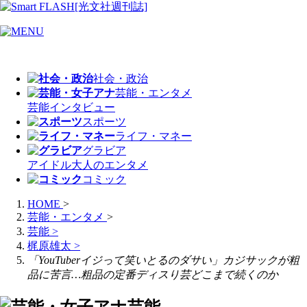
社会・政治
芸能・エンタメ
芸能
インタビュー
スポーツ
ライフ・マネー
グラビア
アイドル
大人のエンタメ
コミック
HOME
>
芸能・エンタメ
>
芸能
>
梶原雄太
>
「YouTuberイジって笑いとるのダサい」カジサックが粗
品に苦言…粗品の定番ディスり芸どこまで続くのか
芸能