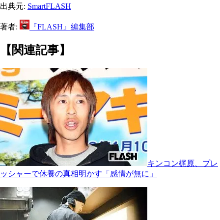
出典元:
SmartFLASH
著者:
『FLASH』編集部
【関連記事】
キンコン梶原、プレ
ッシャーで休養の真相明かす「感情が無に」