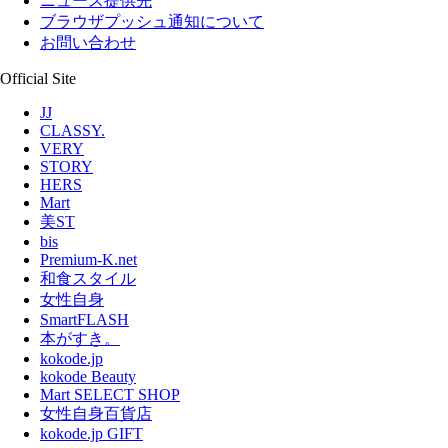
ニュース提供先
ブラウザプッシュ通知について
お問い合わせ
Official Site
JJ
CLASSY.
VERY
STORY
HERS
Mart
美ST
bis
Premium-K.net
和食スタイル
女性自身
SmartFLASH
本がすき。
kokode.jp
kokode Beauty
Mart SELECT SHOP
女性自身百貨店
kokode.jp GIFT