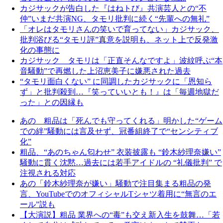
カジサックが告白した『はねトび』共演芸人との“不
仲”いまだ共演NG、タモリ批判に続く“先輩への無礼”
「オレはタモリさんの笑いで育ってない」カジサック、
批判浴びる“タモリ評”真意を説明も、ネット上で反発激
化の事態に
カジサック タモリは「正直そんなですよ」波紋呼ぶ“本
音騒動”で再燃した上沼恵美子に嫌悪された過去
“タモリ面白くない” に同調したカジサックに「恩知ら
ず」と批判殺到…『笑っていいとも！』は「毎週地獄だ
った」との因縁も
あの 粗品は「死んでも守ってくれる」明かした“ゲーム
での絆”騒動には言及せず、冠番組終了で“センシティブ
化”
粗品、“あのちゃん匂わせ” 衣装披露も “鈴木紗理奈嫌い”
騒動に貫く沈黙…過去には若手アイドルの “礼儀批判” で
注視される対応
あの「鈴木紗理奈が嫌い」騒動で注目集まる粗品の発
言、YouTubeでのオフィシャルTシャツ着用に“無言のエ
ール”説も
【大演説】粗品 業界への“毒”も交え新入生を鼓舞…「若