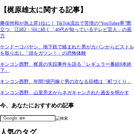
【梶原雄太に関する記事】
勝俣州和が急上昇1位に！ TikTok流出で苦境の“YouTuber界”際
立つ、江頭2：50に続く「40代が知っているテレビ芸人」の底
力
ケンドーコバヤシ、地下鉄で絡まれた男がカバンからピストル
を取り出し「頭をガツン！」の恐怖体験
キンコン西野、梶原の失踪事件を語る「レギュラー番組8本終
了」
キンコン西野、年間7億円稼ぐ男の次なる目標は「町づくり」
キンコン西野、山里亮太からネガキャンされた過去を明かす
今、あなたにおすすめの記事
人気のタグ