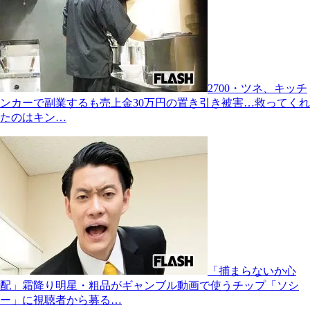
2700・ツネ、キッチ
ンカーで副業するも売上金30万円の置き引き被害…救ってくれ
たのはキン…
「捕まらないか心
配」霜降り明星・粗品がギャンブル動画で使うチップ「ソシ
ー」に視聴者から募る…