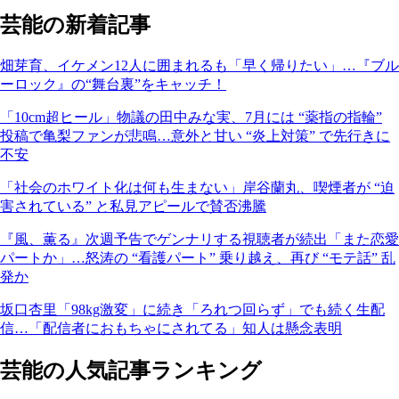
芸能の新着記事
畑芽育、イケメン12人に囲まれるも「早く帰りたい」…『ブル
ーロック』の“舞台裏”をキャッチ！
「10cm超ヒール」物議の田中みな実、7月には “薬指の指輪”
投稿で亀梨ファンが悲鳴…意外と甘い “炎上対策” で先行きに
不安
「社会のホワイト化は何も生まない」岸谷蘭丸、喫煙者が “迫
害されている” と私見アピールで賛否沸騰
『風、薫る』次週予告でゲンナリする視聴者が続出「また恋愛
パートか」…怒涛の “看護パート” 乗り越え、再び “モテ話” 乱
発か
坂口杏里「98kg激変」に続き「ろれつ回らず」でも続く生配
信…「配信者におもちゃにされてる」知人は懸念表明
芸能の人気記事ランキング