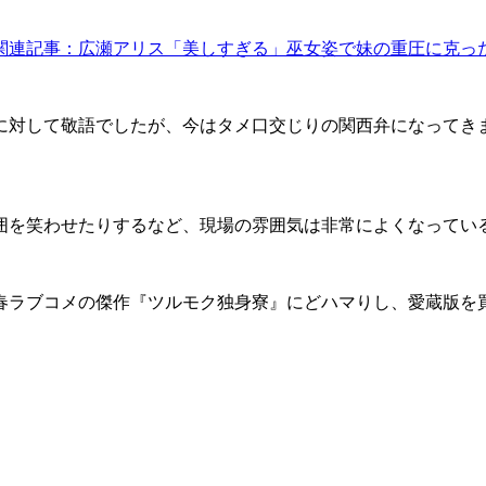
関連記事：広瀬アリス「美しすぎる」巫女姿で妹の重圧に克っ
に対して敬語でしたが、今はタメ口交じりの関西弁になってき
を笑わせたりするなど、現場の雰囲気は非常によくなってい
春ラブコメの傑作『ツルモク独身寮』にどハマりし、愛蔵版を