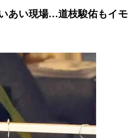
いあい現場…道枝駿佑もイモ