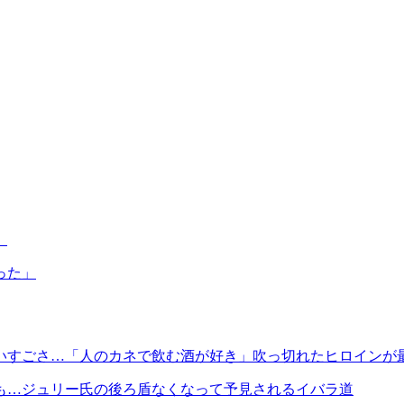
」
った」
いすごさ…「人のカネで飲む酒が好き」吹っ切れたヒロインが
も…ジュリー氏の後ろ盾なくなって予見されるイバラ道