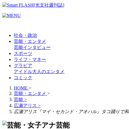
社会・政治
芸能・エンタメ
芸能
インタビュー
スポーツ
ライフ・マネー
グラビア
アイドル
大人のエンタメ
コミック
HOME
>
芸能・エンタメ
>
芸能
>
広瀬アリス
>
広瀬アリス『マイ・セカンド・アオハル』タコ踊りで和
芸能