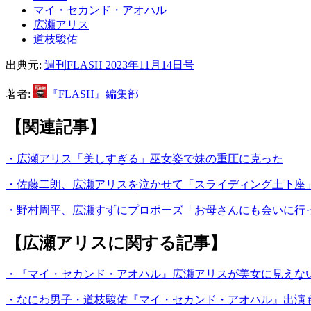
マイ・セカンド・アオハル
広瀬アリス
道枝駿佑
出典元:
週刊FLASH 2023年11月14日号
著者:
『FLASH』編集部
【関連記事】
・広瀬アリス「美しすぎる」巫女姿で妹の重圧に克った
・佐藤二朗、広瀬アリスを泣かせて「スライディング土下座
・野村周平、広瀬すずにプロポーズ「お母さんにも会いに行
【広瀬アリスに関する記事】
・『マイ・セカンド・アオハル』広瀬アリスが美女に見えな
・なにわ男子・道枝駿佑『マイ・セカンド・アオハル』出演