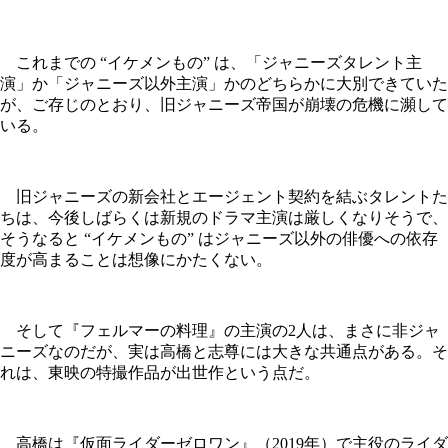
これまでの “イケメンもの” は、「ジャニーズタレント主
演」か「ジャニーズ以外主演」かのどちらかに大別できていた
が、ご存じのとおり、旧ジャニーズ帝国が崩壊の危機に瀕して
いる。
旧ジャニーズの新会社とエージェント契約を結ぶタレントた
ちは、今後しばらくは新規のドラマ主演は厳しくなりそうで、
そうなると “イケメンもの” はジャニーズ以外の俳優への依存
度が高まることは想像にかたくない。
そして『フェルマーの料理』の主演の2人は、まさに非ジャ
ニーズなのだが、実は高橋と志尊には大きな共通点がある。そ
れは、東映の特撮作品が出世作という点だ。
高橋は『仮面ライダーゼロワン』（2019年）で主役のライダ