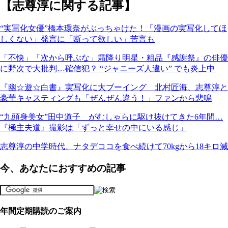
【志尊淳に関する記事】
“実写化女優”橋本環奈がぶっちゃけた！「漫画の実写化してほ
しくない」発言に「断って欲しい」苦言も
「不快」「次から呼ぶな」霜降り明星・粗品『感謝祭』の俳優
に野次で大批判…確信犯？ “ジャニーズ人違い” でも炎上中
『幽☆遊☆白書』実写化に大ブーイング 北村匠海、志尊淳と
豪華キャスティングも「ぜんぜん違う！」ファンから悲鳴
“九頭身美女”田中道子 がむしゃらに駆け抜けてきた6年間…
『極主夫道』撮影は「ずっと幸せの中にいる感じ」
志尊淳の中学時代、ナタデココを食べ続けて70kgから18キロ減
今、あなたにおすすめの記事
年間定期購読のご案内