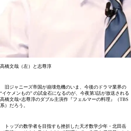
高橋文哉（左）と志尊淳
旧ジャニーズ帝国が崩壊危機のいま、今後のドラマ業界の
“イケメンもの” の試金石になるのが、今夜第3話が放送される
高橋文哉×志尊淳のダブル主演作『フェルマーの料理』（TBS
系）だろう。
トップの数学者を目指すも挫折した天才数学少年・北田岳