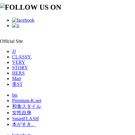
Official Site
JJ
CLASSY.
VERY
STORY
HERS
Mart
美ST
bis
Premium-K.net
和食スタイル
女性自身
SmartFLASH
本がすき。