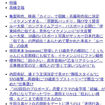
特撮
高橋文哉
亀梨和也、映画『カイジ』で宿敵・兵藤和也役に決定
「イケメンすぎる」「雰囲気バッチリ」飛び交う賛否
ルー大柴「ロングタイムアゴー」パスポート公開に「伊
東純也に似てる」意外な“イケメンぶり”が大反響
ルー大柴、18歳のパスポート写真がサッカー日本代表に
「似てる」の声続出！あらためて驚かれた本名と「ルー
語」の由来
倖田來未 Instagramに登場した13歳息子の横顔に「くぅち
ゃんにも旦那様にも似てる」イケメンぶりにファン騒然
櫻井翔に「顔小さい」高市首相が“乙女リアクション”…
元事務次官の父・俊氏との“苦くて深いつながり”も
内田有紀、連ドラ主演決定で見せた“脚長スタイル”に
SNS衝撃…再婚後に“19歳差ラブストーリー”で際立つ“攻
めた”仕事選び
『102回目のプロポーズ』恋愛ドラマの金字塔「続編」が
凡作になり下がったワケ…唐田えりかは「狂おしい感
情」をどこまで表現できるのか
生田斗真が上白石萌歌をデートに誘うのは「迷惑行為」