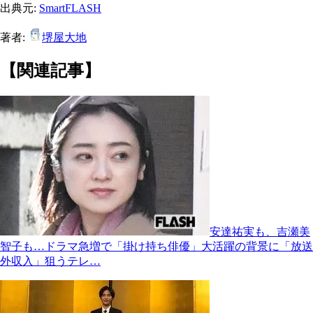
出典元:
SmartFLASH
著者:
堺屋大地
【関連記事】
安達祐実も、吉瀬美
智子も…ドラマ急増で「掛け持ち俳優」大活躍の背景に「放送
外収入」狙うテレ…