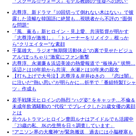
『スクール☆ウォーズ』モデル教師の“生徒への思い”
志尊淳、新ドラマ『10回切って倒れない木はない』で披
露した流暢な韓国語に絶賛も…視聴者から不評の “面倒
な問題”
『風、薫る』新ヒロイン・見上愛、共演監督が明かす
「志尊淳が激推し」「トレーナーをリメイク」根っか
ら“クリエイター”な素顔
千葉雄大、ラジオ“無期限活動休止”の裏で見せたビジュ
アル“ぽっちゃり”激変にファン衝撃
志尊淳、永瀬廉＆浜辺美波の熱愛報道で “板挟み” 状態…
浜辺とは10年前から共演、永瀬とは10年来の親友
【打ち上げで大号泣】志尊淳＆岸井ゆきの 『恋は闇』
に注いだ“熱い思い”が明らかに…折半で「番組特製Tシャ
ツ」作成も
若手戦隊元ヒロインの熱烈 “ハグ姿” をキャッチ…不倫＆
未成年飲酒騒動の “代役” でブレイクした21歳女優の素顔
とは
元ウルトラマンヒロイン豊田ルナはアイドルでも活躍中
「23歳の私、JKの生態を日々調査しています」
“アニソン界の大魔神”が緊急搬送 過去には小脳梗塞も