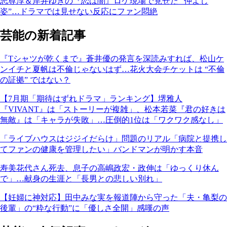
志尊淳＆岸井ゆきの『恋は闇』ロケ現場で見せた “仲よし
姿”…ドラマでは見せない反応にファン悶絶
芸能の新着記事
『Tシャツが乾くまで』蒼井優の発言を深読みすれば、松山ケ
ンイチと夏帆は不倫じゃないはず…花火大会チケットは “不倫
の証拠” ではない？
【7月期「期待はずれドラマ」ランキング】堺雅人
『VIVANT』は「ストーリーが複雑」、松本若菜『君の好きは
無敵』は「キャラが失敗」…圧倒的1位は「ワクワク感なし」
「ライブハウスはジジイだらけ」問題のリアル「病院と提携し
てファンの健康を管理したい」バンドマンが明かす本音
寿美花代さん死去、息子の高嶋政宏・政伸は「ゆっくり休ん
で」…献身の生涯と「長男との悲しい別れ」
【妊婦に神対応】田中みな実を報道陣から守った「夫・亀梨の
後輩」の“粋な行動”に「優しさ全開」感嘆の声