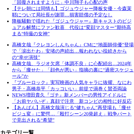
「回復されますように」中川翔子も心配の声
【テレ朝には同情も】ゴジュウジャー降板女優・今森茉
耶について局社長が謝罪…損害賠償の予定なし
降板騒動で揺れた『ゴジュウジャー』新キャストのビジ
ュアル解禁にファン歓喜 代役は“変顔マスター”期待高
まる“特撮の女神”
高橋文哉『クレヨンしんちゃん』CMに“地面師俳優”登場
で「涙出たわ」安堵の声続出…報われない役続きから
の“幸せ演技”
高橋文哉、ラジオ欠席「体調不良」に心配続出…2024年
から「痩せた」「顔色が悪い」指摘の裏に“過密スケジュ
ール”か
『ブルーロック』実写映画の人気キャラに抜擢、なにわ
男子・高橋恭平「カッコいい」前提で渦巻く賛否両論
NEWS増田貴久『ゴチ』新メンバーの男性アイドルに
「お前ヤバいぞ」真顔で注意 新コンビの相性に好反応
【あんぱん】高橋文哉演じる“健ちゃん”再登場も「痩せ
ビジュ変」に驚愕…「殴打シーン20発超え」戦争パート
で見出される“希望”
カテゴリ一覧