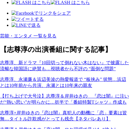
芸能・エンタメ 一覧を見る
【志尊淳の出演番組に関する記事】
志尊淳、新ドラマ『10回切って倒れない木はない』で披露した
流暢な韓国語に絶賛も…視聴者から不評の “面倒な問題”
志尊淳、永瀬廉＆浜辺美波の熱愛報道で “板挟み” 状態…浜辺
とは10年前から共演、永瀬とは10年来の親友
【打ち上げで大号泣】志尊淳＆岸井ゆきの 『恋は闇』に注い
だ“熱い思い”が明らかに…折半で「番組特製Tシャツ」作成も
志尊淳×岸井ゆきの『恋は闇』真犯人の動機に「恋」要素は皆
無…タイトル詐欺感がとっても残念【ネタバレあり】