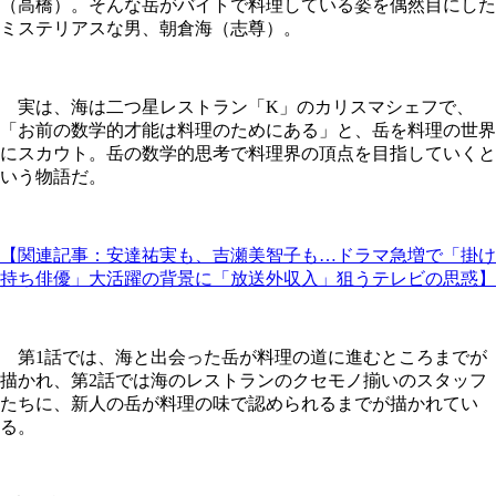
（高橋）。そんな岳がバイトで料理している姿を偶然目にした
ミステリアスな男、朝倉海（志尊）。
実は、海は二つ星レストラン「K」のカリスマシェフで、
「お前の数学的才能は料理のためにある」と、岳を料理の世界
にスカウト。岳の数学的思考で料理界の頂点を目指していくと
いう物語だ。
【関連記事：安達祐実も、吉瀬美智子も…ドラマ急増で「掛け
持ち俳優」大活躍の背景に「放送外収入」狙うテレビの思惑】
第1話では、海と出会った岳が料理の道に進むところまでが
描かれ、第2話では海のレストランのクセモノ揃いのスタッフ
たちに、新人の岳が料理の味で認められるまでが描かれてい
る。