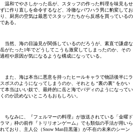
温和でやさしかった岳が、スタッフの作った料理を味見もせ
ずに作り直しを命令するなど、冷徹なパワハラ男に豹変してお
り、厨房の空気は最悪でスタッフたちから反感を買っているの
である。
当然、海の目論見が関係しているのだろうが、素直で謙虚な
岳がたった1年でどうしてこうも激変してしまったのか、その
過程や原因が気になるような構成になっている。
また、海は本当に悪意を持ったヒールキャラで物語後半にラ
スボスのようになってしまうのか、それとも “裏の裏” をかい
て本当はいい奴で、最終的に岳と海でバディのようになってい
くのか読めないところもおもしろい。
ちなみに、『フェルマーの料理』が放送されている「金曜ド
ラマ」枠の前作『トリリオンゲーム』でも類似の手法が用いら
れており、主人公（Snow Man目黒蓮）が不在の未来のシーン