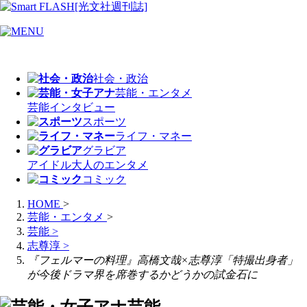
社会・政治
芸能・エンタメ
芸能
インタビュー
スポーツ
ライフ・マネー
グラビア
アイドル
大人のエンタメ
コミック
HOME
>
芸能・エンタメ
>
芸能
>
志尊淳
>
『フェルマーの料理』高橋文哉×志尊淳「特撮出身者」
が今後ドラマ界を席巻するかどうかの試金石に
芸能