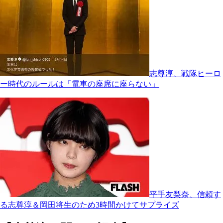
志尊淳、戦隊ヒーロ
ー時代のルールは「電車の座席に座らない」
平手友梨奈、信頼す
る志尊淳＆岡田将生のため3時間かけてサプライズ