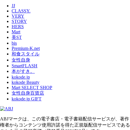
JJ
CLASSY.
VERY
STORY
HERS
Mart
美ST
bis
Premium-K.net
和食スタイル
女性自身
SmartFLASH
本がすき。
kokode.jp
kokode Beauty
Mart SELECT SHOP
女性自身百貨店
kokode.jp GIFT
ABJマークは、この電子書店・電子書籍配信サービスが、著作
権者からコンテンツ使用許諾を得た正規版配信サービスである