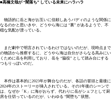
■高橋文哉が “闇落ち” している未来にハラハラ
物語的に岳と海がお互いに信頼しあうバディのような関係に
なるのかと思いきや、どうやら海には “裏” があるようで、不
穏な気配が漂っている。
まだ劇中で明言されているわけではないのだが、現時点まで
の物語から推察するに、どうやら海は自分がさらなる高みにい
くために岳を利用しており、岳を “脇役” として踏み台にする
つもりっぽいのだ。
本作は基本的に2023年が舞台なのだが、各話の冒頭と最後に
2024年のストーリーが挿入されている。その1年後のシーンで
は、なぜか「K」に海がおらず、代わりに岳がシェフとして厨
房を仕切っているのだが、いわゆる “闇堕ち” 状態。