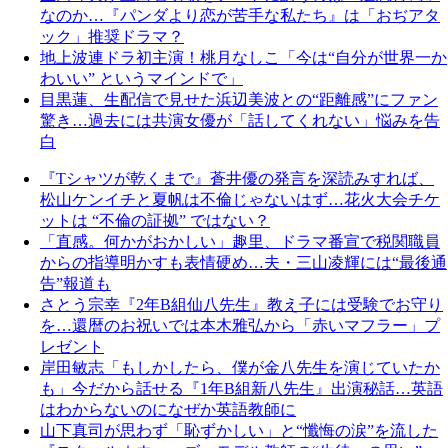
なのか…『パンダより恋が苦手な私たち』は「おぢアタ
ック」推奨ドラマ？
地上波連ドラ初主演！桃月なしこ「今は“自分が世界一か
わいい” というマインドで」
目黒蓮、生配信で見せた浜辺美波との“距離感”にファン
驚き…過去には共演女優が「話してくれない」悩みを告
白
『Tシャツが乾くまで』蒼井優の発言を深読みすれば、
松山ケンイチと夏帆は不倫じゃないはず…花火大会チケ
ットは “不倫の証拠” ではない？
「直感。何かがおかしい」趣里、ドラマ番宣で税関職員
からの指導明かすも表情硬め…夫・三山凌輝には“最後通
告”報道も
さとう宗幸『2年B組仙八先生』教え子には受験でお守り
を…還暦のお祝いでは本木雅弘から「赤いマフラー」プ
レゼント
岸田敏志「もしかしたら、僕が金八先生を演じていたか
も」今だから話せる『1年B組新八先生』出演秘話…英語
はわからないのになぜか英語教師に
山下真司が思わず「恥ずかしい」と“懺悔の涙”を流した