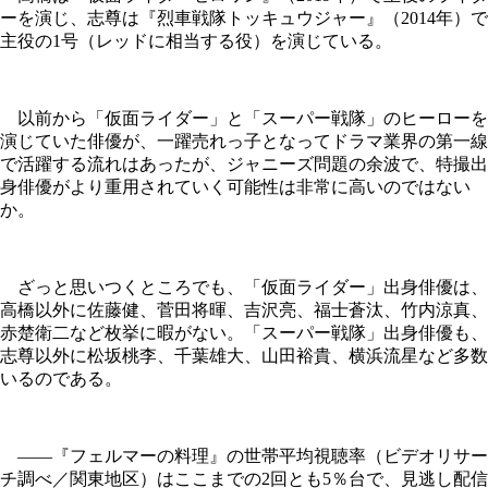
ーを演じ、志尊は『烈車戦隊トッキュウジャー』（2014年）で
主役の1号（レッドに相当する役）を演じている。
以前から「仮面ライダー」と「スーパー戦隊」のヒーローを
演じていた俳優が、一躍売れっ子となってドラマ業界の第一線
で活躍する流れはあったが、ジャニーズ問題の余波で、特撮出
身俳優がより重用されていく可能性は非常に高いのではない
か。
ざっと思いつくところでも、「仮面ライダー」出身俳優は、
高橋以外に佐藤健、菅田将暉、吉沢亮、福士蒼汰、竹内涼真、
赤楚衛二など枚挙に暇がない。「スーパー戦隊」出身俳優も、
志尊以外に松坂桃李、千葉雄大、山田裕貴、横浜流星など多数
いるのである。
――『フェルマーの料理』の世帯平均視聴率（ビデオリサー
チ調べ／関東地区）はここまでの2回とも5％台で、見逃し配信