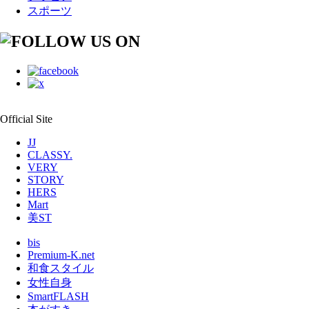
スポーツ
Official Site
JJ
CLASSY.
VERY
STORY
HERS
Mart
美ST
bis
Premium-K.net
和食スタイル
女性自身
SmartFLASH