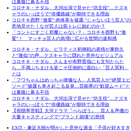
は裏腹に募る不信
コロチキ・ナダル、大河出演で見せた“坊主役”…クズキ
ャラのいっぽうで“俳優路線”が期待できる理由
コロチキ西野 “激変” 肉体美を披露 “じゃないほう芸人”の
意地見せた！なぜ芸人は筋トレに励むのか？
「コントにすごく邪魔じゃない？」コロチキ西野も“激
変”！ マッチョ芸人の急増に広がる世間の違和感
コロチキ・ナダル、ピラティス初挑戦の表情が東幹久
と“激似”の声…クズキャラに隠れた意外なビジュアル
コロチキ・ナダル、さんまや有野晋哉にも文句たらた
ら…不満ぶちまける姿こそ圧倒的に面白い「芸人冥利」
とは
「フワちゃんはめっちゃ律儀な人」人気芸人が“絶賛エピ
ソード”披露も巻き起こる反発…芸能界の“歓迎ムード”と
は裏腹に募る不信
コロチキ・ナダル、大河出演で見せた“坊主役”…クズキ
ャラのいっぽうで“俳優路線”が期待できる理由
【視聴率苦戦】大河ドラマ『べらぼう』 芸人＆声優の
大量キャスティングで“ブランド崩壊”の危惧
EXIT・兼近大樹が明かした意外な過去「子供が好きすぎ