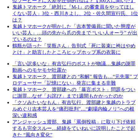
位ツービートに大差を圧倒的1位は？【500人に聞いた】
鬼越トマホーク「絶対に『M-1』の審査員をやってほし
くない芸人」3位・西川きよし、2位・佐久間宣行氏、1位
は？
鬼越トマホークが明かした「吉本警備員に聞いた態度が
いい芸人」…頭の先から爪の先まで “いい人オーラ” が出
ているのは？
鶴瓶が語った「笑瓶さん」告別式「死に装束に袴はやめ
とけ」と助言したところヒップホップ系の衣装に
「言い訳多いな」有吉弘行のポストが物議…鬼越の謝罪
動画へのモヤモヤ吐露か
鬼越トマホーク、渡部建との “和解” 報告も…“元先輩” プ
ロデューサー「記憶にない」発言に集まる非難
鬼越トマホーク、渡部建への「暴言ポスト」問題をつい
に謝罪…なぜ「お詫び」まで1週間もかかったのか
「クソみたいなもん」有吉弘行、渡部建と鬼越のトラブ
ルめぐり吉本芸人を“痛烈批判”…“劇場内輪ノリ”への根
深い違和感
アンジャッシュ渡部、鬼越「罵倒投稿」に取り下げ依頼
するも完全スルー…経緯をていねいに説明したことで起
きた “風向き変化”