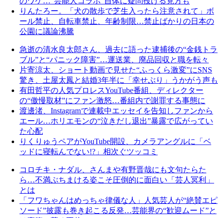
のワケ…“芸能人コラボ”自体に疑問投げる見方も
りんたろー。「犬の散歩で芝生入ったら注意されて」ボ
ール禁止、自転車禁止、年齢制限…禁止ばかりの日本の
公園に議論沸騰
急逝の清水良太郎さん、過去に語った逮捕後の“金銭トラ
ブル”と“パニック障害”…運送業、廃品回収と職を転々
片寄涼太、ショート動画で見せた“ふっくら激変”にSNS
驚き、土屋太鳳と結婚3年半に「幸せぶり」うかがう声も
有田哲平の人気プロレスYouTube番組、ディレクター
の“傲慢取材”にファン激怒…番組内で謝罪する事態に
渡邊渚、Instagramで連載中エッセイを告知しファンから
エール…ホリエモンの“泣きだし退出”暴露で広がってい
た心配
りくりゅうペアがYouTube開設、カメラアングルに「ベ
ッドに寝転んでない!?」相次ぐツッコミ
コロチキ・ナダル、さんまや有野晋哉にも文句たらた
ら…不満ぶちまける姿こそ圧倒的に面白い「芸人冥利」
とは
「フワちゃんはめっちゃ律儀な人」人気芸人が“絶賛エピ
ソード”披露も巻き起こる反発…芸能界の“歓迎ムード”と