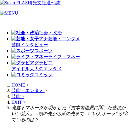
社会・政治
芸能・エンタメ
芸能
インタビュー
スポーツ
ライフ・マネー
グラビア
アイドル
大人のエンタメ
コミック
HOME
>
芸能・エンタメ
>
芸能
>
EXIT
>
鬼越トマホークが明かした「吉本警備員に聞いた態度が
いい芸人」…頭の先から爪の先まで “いい人オーラ” が出
ているのは？