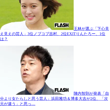
王林が選ぶ「下心見
え見えの芸人」3位ノブコブ吉村、2位EXITりんたろー、1位
は？
陣内智則が発表「自
分より女たらしと思う芸人」浜田雅功＆博多大吉が2位、「次
元が違う」と思っ…