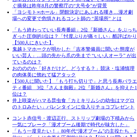
ぐ摘発は昨年8月の警察庁の“大号令”が背景
「ヨシモト∞ホール」閉館決定にあふれる嘆き…漫才劇
場への変更で危惧されるコント師の “居場所” とは
「もう終わっていい長寿番組」2位『新婚さん』をぶっち
ぎった圧倒的1位は？「忖度ぶりが痛々しい」酷評ばかり
【500人にきいた】
鬼越トマホークが明かした「吉本警備員に聞いた態度が
いい芸人」…頭の先から爪の先まで “いい人オーラ” が出
ているのは？
おのののか「好きだけど、どうする？」競泳・塩浦慎理
の肉体美に惚れて猛アタック
【500人に聞いた】「もう打ち切りで」と思う長寿バラエ
ティ番組 3位『さんま御殿』2位『新婚さん』を抑えた1
位は？
井上咲楽がハマる昆虫食「カミキリムシの幼虫はマグロ
のトロみたい」バレンタインに虫入りチョコプレゼント
コント赤信号・渡辺正行、ストリップ劇場の下積みから
一気にブレーク「漫才ブーム後期で時代が味方した」
「もう一度見たい！」80年代“漫才ブーム”の主役たち 2