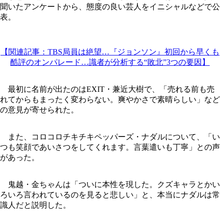
聞いたアンケートから、態度の良い芸人をイニシャルなどで公
表。
【関連記事：TBS局員は絶望…『ジョンソン』初回から早くも
酷評のオンパレード…識者が分析する“敗北”3つの要因】
最初に名前が出たのはEXIT・兼近大樹で、「売れる前も売
れてからもまったく変わらない。爽やかさで素晴らしい」など
の意見が寄せられた。
また、コロコロチキチキペッパーズ・ナダルについて、「い
つも笑顔であいさつをしてくれます。言葉遣いも丁寧」との声
があった。
鬼越・金ちゃんは「ついに本性を現した。クズキャラとかい
ろいろ言われているのを見ると悲しい」と、本当にナダルは常
識人だと説明した。