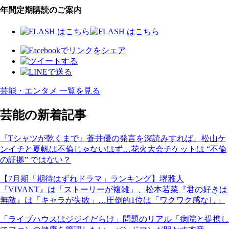
年間定期購読のご案内
芸能・エンタメ 一覧を見る
芸能の新着記事
『Tシャツが乾くまで』蒼井優の発言を深読みすれば、松山ケ
ンイチと夏帆は不倫じゃないはず…花火大会チケットは “不倫
の証拠” ではない？
【7月期「期待はずれドラマ」ランキング】堺雅人
『VIVANT』は「ストーリーが複雑」、松本若菜『君の好きは
無敵』は「キャラが失敗」…圧倒的1位は「ワクワク感なし」
「ライブハウスはジジイだらけ」問題のリアル「病院と提携し