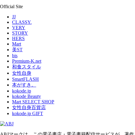
Official Site
JJ
CLASSY.
VERY
STORY
HERS
Mart
美ST
bis
Premium-K.net
和食スタイル
女性自身
SmartFLASH
本がすき。
kokode.jp
kokode Beauty
Mart SELECT SHOP
女性自身百貨店
kokode.jp GIFT
ABJマークは、この電子書店・電子書籍配信サービスが、著作