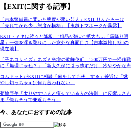
【EXITに関する記事】
「吉本警備員に聞いた態度が悪い芸人」EXIT りんたろーは
「売れてから少し態度が横柄」【鬼越トマホークが暴露】
EXIT・ミキは続々と降板、“粗品が嫌い” 拡大も…「霜降り明
星」一強を浮き彫りにした意外な真面目さ【吉本激推し3組の
現在地】
「子ネコサイズ」ネズミ急増の歌舞伎町、1200万円で一掃作戦
に「無理じゃね？」「新大久保に引っ越すだけ」冷ややかな声
コムドットがEXITに相談「何をしても炎上する」兼近は「燃
やし切っちゃえば何も言われない」
菊地亜美「太りやすい人と痩せている人の法則」に反響…さん
ま「俺もそうで兼近もそう」
今、あなたにおすすめの記事