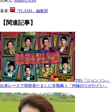
出典元:
SmartFLASH
著者:
『FLASH』編集部
【関連記事】
TBS『ジョンソン』
出来レースで視聴者だましに非難轟々「内輪のりがひどい」