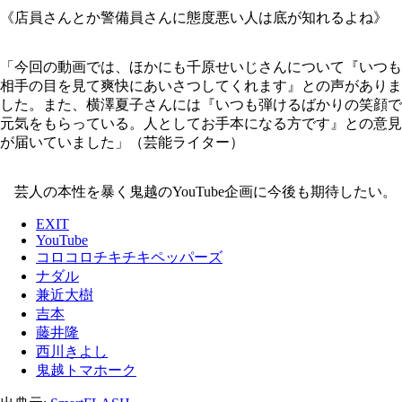
《店員さんとか警備員さんに態度悪い人は底が知れるよね》
「今回の動画では、ほかにも千原せいじさんについて『いつも
相手の目を見て爽快にあいさつしてくれます』との声がありま
した。また、横澤夏子さんには『いつも弾けるばかりの笑顔で
元気をもらっている。人としてお手本になる方です』との意見
が届いていました」（芸能ライター）
芸人の本性を暴く鬼越のYouTube企画に今後も期待したい。
EXIT
YouTube
コロコロチキチキペッパーズ
ナダル
兼近大樹
吉本
藤井隆
西川きよし
鬼越トマホーク