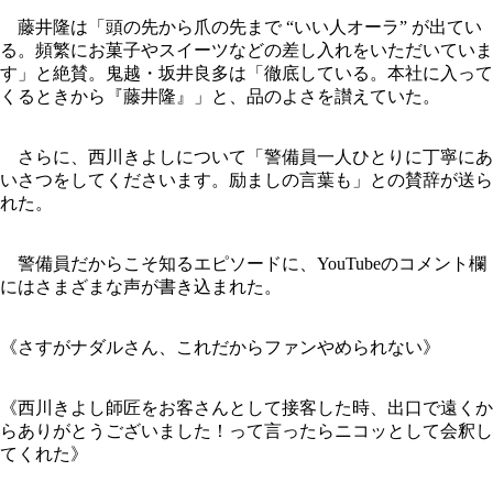
藤井隆は「頭の先から爪の先まで “いい人オーラ” が出てい
る。頻繁にお菓子やスイーツなどの差し入れをいただいていま
す」と絶賛。鬼越・坂井良多は「徹底している。本社に入って
くるときから『藤井隆』」と、品のよさを讃えていた。
さらに、西川きよしについて「警備員一人ひとりに丁寧にあ
いさつをしてくださいます。励ましの言葉も」との賛辞が送ら
れた。
警備員だからこそ知るエピソードに、YouTubeのコメント欄
にはさまざまな声が書き込まれた。
《さすがナダルさん、これだからファンやめられない》
《西川きよし師匠をお客さんとして接客した時、出口で遠くか
らありがとうございました！って言ったらニコッとして会釈し
てくれた》