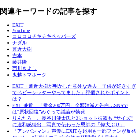
関連キーワードの記事を探す
EXIT
YouTube
コロコロチキチキペッパーズ
ナダル
兼近大樹
吉本
藤井隆
西川きよし
鬼越トマホーク
EXIT・兼近大樹が明かした意外な過去「子供が好きすぎ
てベビーシッターやってました」評価されたポイント
は？
EXIT兼近、「敷金200万円」全額消滅と告白…SNSで
は“原状回復”めぐって議論が勃発
りんたろー。長谷川健太氏と2ショット披露も “サイズ”
に違和感続出…写真で伝わった恩師の「偉大ぶり」
『アンパンマン』声優にEXITを起用も一部ファンが反発