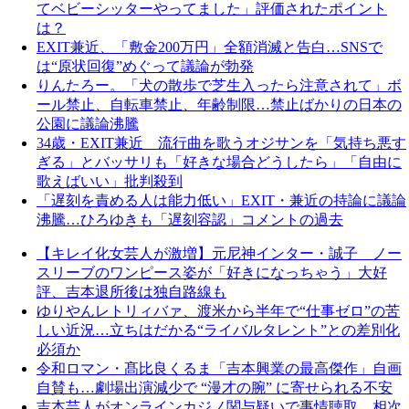
てベビーシッターやってました」評価されたポイント
は？
EXIT兼近、「敷金200万円」全額消滅と告白…SNSで
は“原状回復”めぐって議論が勃発
りんたろー。「犬の散歩で芝生入ったら注意されて」ボ
ール禁止、自転車禁止、年齢制限…禁止ばかりの日本の
公園に議論沸騰
34歳・EXIT兼近 流行曲を歌うオジサンを「気持ち悪す
ぎる」とバッサリも「好きな場合どうしたら」「自由に
歌えばいい」批判殺到
「遅刻を責める人は能力低い」EXIT・兼近の持論に議論
沸騰…ひろゆきも「遅刻容認」コメントの過去
【キレイ化女芸人が激増】元尼神インター・誠子 ノー
スリーブのワンピース姿が「好きになっちゃう」大好
評、吉本退所後は独自路線も
ゆりやんレトリィバァ、渡米から半年で“仕事ゼロ”の苦
しい近況…立ちはだかる“ライバルタレント”との差別化
必須か
令和ロマン・髙比良くるま「吉本興業の最高傑作」自画
自賛も…劇場出演減少で “漫才の腕” に寄せられる不安
吉本芸人がオンラインカジノ関与疑いで事情聴取…相次