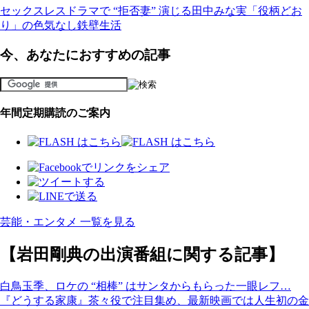
セックスレスドラマで “拒否妻” 演じる田中みな実「役柄どお
り」の色気なし鉄壁生活
今、あなたにおすすめの記事
年間定期購読のご案内
芸能・エンタメ 一覧を見る
【岩田剛典の出演番組に関する記事】
白鳥玉季、ロケの “相棒” はサンタからもらった一眼レフ…
『どうする家康』茶々役で注目集め、最新映画では人生初の金