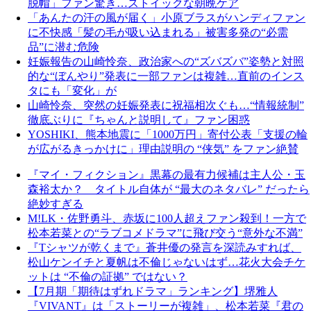
脱帽」ファン驚き…ストイックな朝晩ケア
「あんたの汗の風が届く」小原ブラスがハンディファン
に不快感「髪の毛が吸い込まれる」被害多発の“必需
品”に潜む危険
妊娠報告の山崎怜奈、政治家への“ズバズバ”姿勢と対照
的な“ぼんやり”発表に一部ファンは複雑…直前のインス
タにも「変化」が
山崎怜奈、突然の妊娠発表に祝福相次ぐも…“情報統制”
徹底ぶりに『ちゃんと説明して』ファン困惑
YOSHIKI、熊本地震に「1000万円」寄付公表「支援の輪
が広がるきっかけに」理由説明の “侠気” をファン絶賛
『マイ・フィクション』黒幕の最有力候補は主人公・玉
森裕太か？ タイトル自体が “最大のネタバレ” だったら
絶妙すぎる
M!LK・佐野勇斗、赤坂に100人超えファン殺到！一方で
松本若菜との“ラブコメドラマ”に飛び交う“意外な不満”
『Tシャツが乾くまで』蒼井優の発言を深読みすれば、
松山ケンイチと夏帆は不倫じゃないはず…花火大会チケ
ットは “不倫の証拠” ではない？
【7月期「期待はずれドラマ」ランキング】堺雅人
『VIVANT』は「ストーリーが複雑」、松本若菜『君の