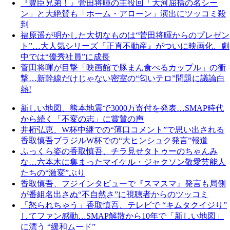
『豊臣兄弟！』菅田将暉の主役回「大河屈指の名シー
ン」と大絶賛も「ホーム・アローン」演出にツッコミ殺
到
福原遥が明かした大切なものは“菅田将暉からのプレゼン
ト”…大人気シリーズ『正直不動産』がついに映画化、劇
中では“優秀社員”に成長
菅田将暉が目撃「映画館で豚まん食べるカップル」の衝
撃…新幹線だけじゃない密室の“匂いテロ”問題に議論白
熱!
新しい地図、熊本地震で3000万寄付を発表…SMAP時代
から続く「不変の志」に賞賛の声
井桁弘恵、W杯中継での“薄口コメント”で思い出される
香取慎吾ブラジルW杯での“大ヒンシュク発言”報道
ふっくら姿の香取慎吾、チラ見せタトゥーのちゃんみ
な…六本木に集まったマイケル・ジャクソン敬愛芸能人
たちの“激変”ぶり
香取慎吾、フジインタビューで『スマスマ』発言も局側
が番組名出さぬ“不自然さ”に視聴者からのツッコミ
「怒られちゃう」香取慎吾、テレビで “キムタクイジり”
してファン感動…SMAP解散から10年で「新しい地図」
に漂う “緩和ムード”