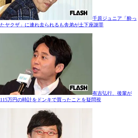
千原ジュニア「酔っ
たヤクザ」に連れ去られるも舎弟が土下座謝罪
有吉弘行、後輩が
115万円の時計をドンキで買ったことを疑問視