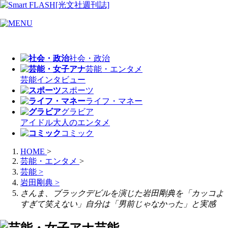
社会・政治
芸能・エンタメ
芸能
インタビュー
スポーツ
ライフ・マネー
グラビア
アイドル
大人のエンタメ
コミック
HOME
>
芸能・エンタメ
>
芸能
>
岩田剛典
>
さんま、ブラックデビルを演じた岩田剛典を「カッコよ
すぎて笑えない」自分は「男前じゃなかった」と実感
芸能