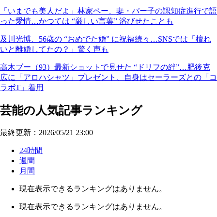
「いまでも美人だよ」林家ペー、妻・パー子の認知症進行で語
った愛情…かつては “厳しい言葉” 浴びせたことも
及川光博、56歳の “おめでた婚” に祝福続々…SNSでは「檀れ
いと離婚してたの？」驚く声も
高木ブー（93）最新ショットで見せた “ドリフの絆”…肥後克
広に「アロハシャツ」プレゼント、自身はセーラーズとの「コ
ラボT」着用
芸能の人気記事ランキング
最終更新：2026/05/21 23:00
24時間
週間
月間
現在表示できるランキングはありません。
現在表示できるランキングはありません。