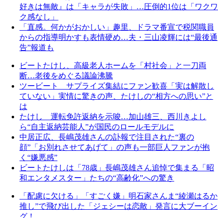
好きは無敵』は「キャラが失敗」…圧倒的1位は「ワクワ
ク感なし」
「直感。何かがおかしい」趣里、ドラマ番宣で税関職員
からの指導明かすも表情硬め…夫・三山凌輝には“最後通
告”報道も
ビートたけし、高級老人ホームを「村社会」と一刀両
断…老後をめぐる議論沸騰
ツービート サプライズ集結にファン歓喜「実は解散し
ていない」実情に驚きの声、たけしの“相方への思い”と
は
たけし 運転免許返納を示唆…加山雄三、西川きよし
ら“自主返納芸能人”が国民のロールモデルに
中居正広、長嶋茂雄さんの訃報で注目された“裏の
顔”「お別れさせてあげて」の声も一部巨人ファンが抱
く“嫌悪感”
ビートたけしは「78歳」長嶋茂雄さん追悼で集まる「昭
和エンタメスター」たちの“高齢化”への驚き
「配慮に欠ける」「すごく嫌」明石家さんま“綾瀬はるか
推し”で飛び出した「ジェシーは恋敵」発言に大ブーイン
グ！