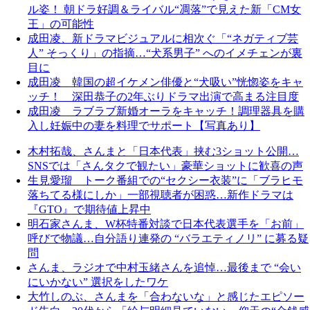
ル姿！ 朝ドラ好調＆ライバル“凋落”で見えた新「CM女
王」の可能性
成田凌、新ドラマビジュアルに相次ぐ「“ネガティブ芸
人” そっくり」の指摘…“犬系男子” へのイメチェンが裏
目に
成田凌 韓国の超イケメン俳優と“犬吸い”恍惚姿をキャ
ッチ！ 深田恭子の2年ぶりドラマ出演で高まる注目度
成田凌 ラブラブ新婚オーラをキャッチ！調理器具を購
入し妊娠中の妻を料理でサポート【写真あり】
木村拓哉、さんまと「日本代表」挟む3ショット公開…
SNSでは「さんタクで観たい」豪華ショットに歓喜の声
生見愛瑠 トーク番組での“セクシー衣装”に「ブラヒモ
落ちてる様にしか」一部視聴者が困惑…新作ドラマは
『GTO』で期待値上昇中
明石家さんま、W杯特番対談で日本代表選手を「お前」
呼びで物議…自分語り連発の “バラエティノリ” に募る疑
問
さんま、ラジオで中村玉緒さんを追悼…最後まで “会い
にいかない” 選択をしたワケ
大竹しのぶ、さんまを「合わないな」と感じたエピソー