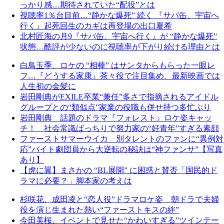
っかり感…期待されていた“配役”とは
視聴率1％台目前…“静かな爆死” 続く 『サバ缶、宇宙へ
行く』起死回生のカギは再登場の出口夏希
北村匠海の月9『サバ缶、宇宙へ行く』が “静かな爆死”
状態…酷評が少ないのに視聴率が下がり続ける理由とは
白鳥玉季、ロケの “相棒” はサンタからもらった一眼レ
フ…『どうする家康』茶々役で注目集め、最新映画では
人生初の金髪に
岩田剛典がEXILE卒業“兼任”多さで指摘されるアイドル
グループとの“類似点”家業の役職も併せ持つ多忙ぶり
岩田剛典 話題のドラマ『フォレスト』ロケ姿キャッ
チ！ 社会常識ばっちりで努力家の“好青年”すぎる素顔
ファーストサマーウイカ 別タレントのファンに“異例対
応”バイト劇団員から大逆転の秘訣は“神ファンサ”【写真
あり】
【虎に翼】まさかの “BL展開” に困惑と賛否「国民的ド
ラマに必要？」脚本家の考えは
杉咲花、成田凌と“恋人役”ドラマロケ姿 朝ドラで夫婦
役を演じ生まれた熱い“ファーストキスの絆”
今田美桜、イベントで見せた“かわいすぎる”ツインテー