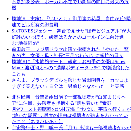
不参加を公表、ボーカル不在で15周年の節目に最大の危
機
勝地涼 実家は『いいとも』御用達の花屋、自由が丘5階
建てビル所有の御曹司
SixTONESジェシー 舞台で見せた“怪奇ビジュアル”が大
好評のいっぽう、綾瀬はるかとのゴールインに向け進
む“地盤固め”
前田敦子、フジ新ドラマ出演で指摘された「やせた」驚
きの声 女優・母・社長“三足のわらじ”に多忙の日々
勝地涼に「水族館デート」報道…お相手の女優はSnow
Man・渡辺翔太への “濃厚ボディータッチ” で物議醸した
ことも
さんま、ブラックデビルを演じた岩田剛典を「カッコよ
すぎて笑えない」自分は「男前じゃなかった」と実感
北村匠海 音楽番組出演で一部視聴者が“白髪まじりヘ
ア”に注目、共演者も指摘する“落ち着いた”素顔
月9ワースト視聴率の北村匠海『サバ缶、宇宙へ行く』が
“静かな爆死”…最大の理由は視聴者が結末をわかってい
たこと【ネタバレあり】
宇宙飛行士・野口聡一氏「月9」出演も一部視聴者からが