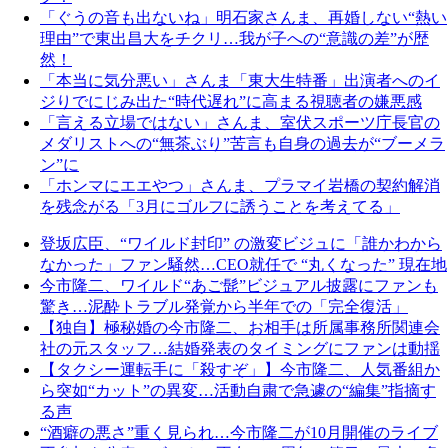
「ぐうの音も出ないね」明石家さんま、再婚しない“熱い
理由”で東出昌大をチクリ…我が子への“意識の差”が歴
然！
「本当に気分悪い」さんま「東大生特番」出演者へのイ
ジりでにじみ出た“時代遅れ”に高まる視聴者の嫌悪感
「言える立場ではない」さんま、室伏スポーツ庁長官の
メダリストへの“無茶ぶり”苦言も自身の過去が“ブーメラ
ン”に
「ホンマにエエやつ」さんま、プラマイ岩橋の契約解消
を残念がる「3月にゴルフに誘うことを考えてる」
登坂広臣、“ワイルド封印” の激変ビジュに「誰かわから
なかった」ファン騒然…CEO就任で “丸くなった” 現在地
今市隆二、ワイルド“あご髭”ビジュアル披露にファンも
驚き…泥酔トラブル発覚から半年での「完全復活」
【独自】極秘婚の今市隆二、お相手は所属事務所関連会
社の元スタッフ…結婚発表のタイミングにファンは動揺
【タクシー運転手に「殺すぞ」】今市隆二、人気番組か
ら突如“カット”の異変…活動自粛で急遽の“編集”指摘す
る声
“酒癖の悪さ”重く見られ…今市隆二が10月開催のライブ