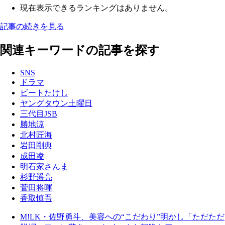
現在表示できるランキングはありません。
記事の続きを見る
関連キーワードの記事を探す
SNS
ドラマ
ビートたけし
ヤングタウン土曜日
三代目JSB
勝地涼
北村匠海
岩田剛典
成田凌
明石家さんま
杉野遥亮
菅田将暉
香取慎吾
M!LK・佐野勇斗、美容への“こだわり”明かし「ただただ