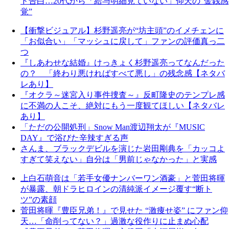
ド告白…20代から「給与明細見ていない」仰天の“金銭感
覚”
【衝撃ビジュアル】杉野遥亮が“坊主頭”のイメチェンに
「お似合い」「マッシュに戻して」ファンの評価真っ二
つ
『しあわせな結婚』けっきょく杉野遥亮ってなんだった
の？ 「終わり悪ければすべて悪し」の残念感【ネタバ
レあり】
『オクラ～迷宮入り事件捜査～』反町隆史のテンプレ感
に不満の人こそ、絶対にもう一度観てほしい【ネタバレ
あり】
「ただの公開処刑」Snow Man渡辺翔太が『MUSIC
DAY』で浴びた辛辣すぎる声
さんま、ブラックデビルを演じた岩田剛典を「カッコよ
すぎて笑えない」自分は「男前じゃなかった」と実感
上白石萌音は「若手女優ナンバーワン酒豪」と菅田将暉
が暴露、朝ドラヒロインの清純派イメージ覆す“断ト
ツ”の素顔
菅田将暉『豊臣兄弟！』で見せた “激痩せ姿” にファン仰
天…「命削ってない？」過激な役作りに止まぬ心配