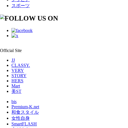
スポーツ
Official Site
JJ
CLASSY.
VERY
STORY
HERS
Mart
美ST
bis
Premium-K.net
和食スタイル
女性自身
SmartFLASH