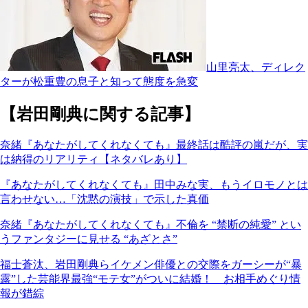
山里亮太、ディレク
ターが松重豊の息子と知って態度を急変
【岩田剛典に関する記事】
奈緒『あなたがしてくれなくても』最終話は酷評の嵐だが、実
は納得のリアリティ【ネタバレあり】
『あなたがしてくれなくても』田中みな実、もうイロモノとは
言わせない…「沈黙の演技」で示した真価
奈緒『あなたがしてくれなくても』不倫を “禁断の純愛” とい
うファンタジーに見せる “あざとさ”
福士蒼汰、岩田剛典らイケメン俳優との交際をガーシーが“暴
露”した芸能界最強“モテ女”がついに結婚！ お相手めぐり情
報が錯綜