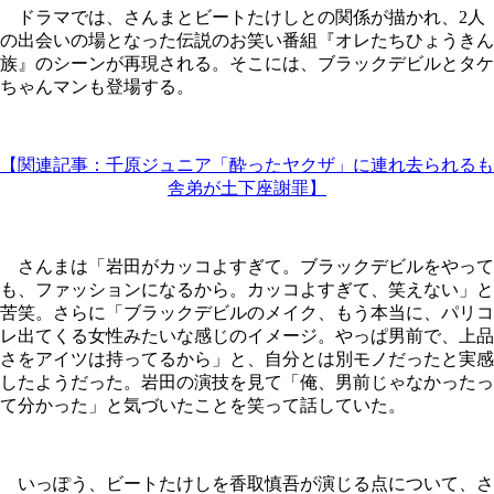
ドラマでは、さんまとビートたけしとの関係が描かれ、2人
の出会いの場となった伝説のお笑い番組『オレたちひょうきん
族』のシーンが再現される。そこには、ブラックデビルとタケ
ちゃんマンも登場する。
【関連記事：千原ジュニア「酔ったヤクザ」に連れ去られるも
舎弟が土下座謝罪】
さんまは「岩田がカッコよすぎて。ブラックデビルをやって
も、ファッションになるから。カッコよすぎて、笑えない」と
苦笑。さらに「ブラックデビルのメイク、もう本当に、パリコ
レ出てくる女性みたいな感じのイメージ。やっぱ男前で、上品
さをアイツは持ってるから」と、自分とは別モノだったと実感
したようだった。岩田の演技を見て「俺、男前じゃなかったっ
て分かった」と気づいたことを笑って話していた。
いっぽう、ビートたけしを香取慎吾が演じる点について、さ