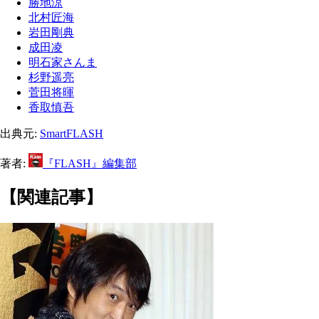
勝地涼
北村匠海
岩田剛典
成田凌
明石家さんま
杉野遥亮
菅田将暉
香取慎吾
出典元:
SmartFLASH
著者:
『FLASH』編集部
【関連記事】