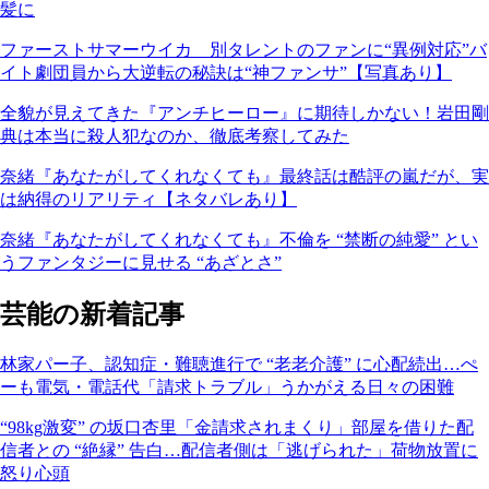
髪に
ファーストサマーウイカ 別タレントのファンに“異例対応”バ
イト劇団員から大逆転の秘訣は“神ファンサ”【写真あり】
全貌が見えてきた『アンチヒーロー』に期待しかない！岩田剛
典は本当に殺人犯なのか、徹底考察してみた
奈緒『あなたがしてくれなくても』最終話は酷評の嵐だが、実
は納得のリアリティ【ネタバレあり】
奈緒『あなたがしてくれなくても』不倫を “禁断の純愛” とい
うファンタジーに見せる “あざとさ”
芸能の新着記事
林家パー子、認知症・難聴進行で “老老介護” に心配続出…ぺ
ーも電気・電話代「請求トラブル」うかがえる日々の困難
“98kg激変” の坂口杏里「金請求されまくり」部屋を借りた配
信者との “絶縁” 告白…配信者側は「逃げられた」荷物放置に
怒り心頭