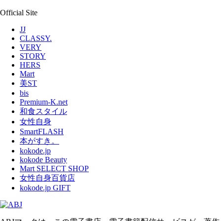
Official Site
JJ
CLASSY.
VERY
STORY
HERS
Mart
美ST
bis
Premium-K.net
和食スタイル
女性自身
SmartFLASH
本がすき。
kokode.jp
kokode Beauty
Mart SELECT SHOP
女性自身百貨店
kokode.jp GIFT