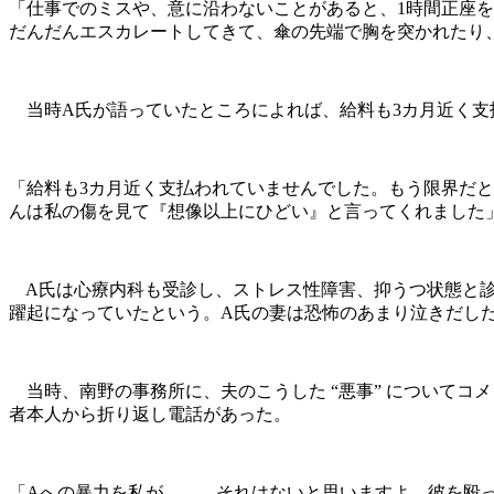
「仕事でのミスや、意に沿わないことがあると、1時間正座
だんだんエスカレートしてきて、傘の先端で胸を突かれたり
当時A氏が語っていたところによれば、給料も3カ月近く支
「給料も3カ月近く支払われていませんでした。もう限界だと
んは私の傷を見て『想像以上にひどい』と言ってくれました
A氏は心療内科も受診し、ストレス性障害、抑うつ状態と診
躍起になっていたという。A氏の妻は恐怖のあまり泣きだし
当時、南野の事務所に、夫のこうした “悪事” についてコ
者本人から折り返し電話があった。
「Aへの暴力を私が……。それはないと思いますよ。彼を殴