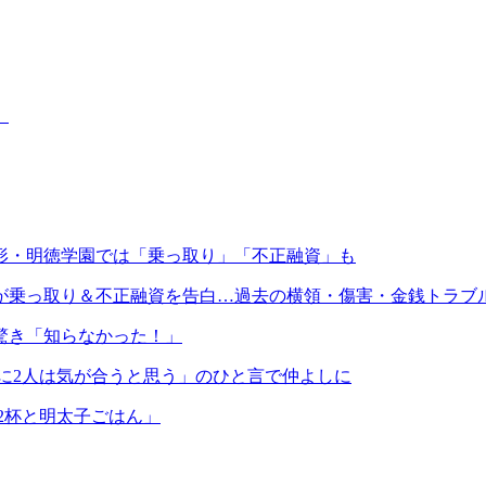
」
形・明徳学園では「乗っ取り」「不正融資」も
が乗っ取り＆不正融資を告白…過去の横領・傷害・金銭トラブ
驚き「知らなかった！」
に2人は気が合うと思う」のひと言で仲よしに
2杯と明太子ごはん」