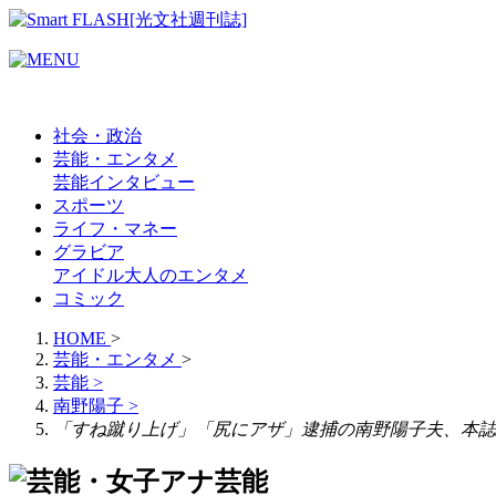
社会・政治
芸能・エンタメ
芸能
インタビュー
スポーツ
ライフ・マネー
グラビア
アイドル
大人のエンタメ
コミック
HOME
>
芸能・エンタメ
>
芸能
>
南野陽子
>
「すね蹴り上げ」「尻にアザ」逮捕の南野陽子夫、本誌
芸能