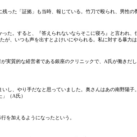
に残った「証拠」も当時、報じている。竹刀で殴られ、男性の
かった。すると、『答えられないならそこに寝ろ』と言われ、
したが、いつも声を出すとよけいにやられる。私に対する暴力
実質的な経営者である銀座のクリニックで、A氏が働きだした
まいし、やり手だなと思っていました。奥さんはあの南野陽子
た」（A氏）
し暴行を加えるようになったという。