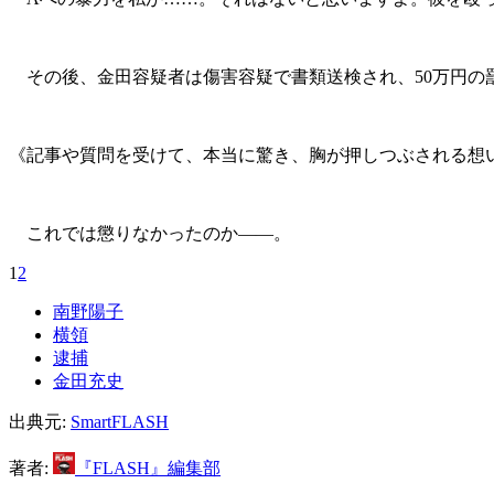
その後、金田容疑者は傷害容疑で書類送検され、50万円の罰金
《記事や質問を受けて、本当に驚き、胸が押しつぶされる想
これでは懲りなかったのか――。
1
2
南野陽子
横領
逮捕
金田充史
出典元:
SmartFLASH
著者:
『FLASH』編集部