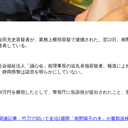
金田充史容疑者が、業務上横領容疑で逮捕された。翌22日、
発表している。
会福祉法人「誠心会」前理事長の迫丸卓哉容疑者。報道によ
る。静岡県警は認否を明らかにしていない。
000万円を横領したとして、警視庁に告訴状が提出されたこと
関連記事：竹刀で叩いて全治2週間「南野陽子の夫」が書類送