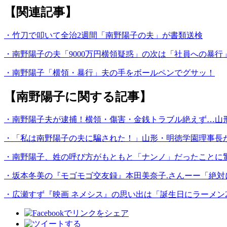
【関連記事】
・竹刀で叩いて全治2週間「南野陽子の夫」が書類送検
・南野陽子の夫「9000万円横領疑惑」の次は「社員への暴行
・南野陽子「横領・暴行」夫の手をボールペンでグサッ！
【南野陽子に関する記事】
・南野陽子夫が逮捕！横領・傷害・金銭トラブル絶えず…山
・「私は南野陽子の夫に騙された！」山形・明徳学園理事長
・南野陽子、姓の呼び方がもともと「ナンノ」だったことに
・坂本冬美の『モゴモゴ交友録』本田美奈子.さんーー「絶対
・広瀬すず『映画 ネメシス』の思い出は「誕生日にラーメン