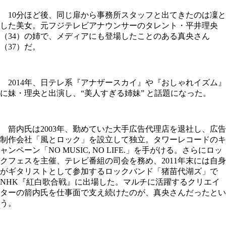
10分ほど後、同じ扉から事務所スタッフと出てきたのは凜と
した美女。元フジテレビアナウンサーのタレント・平井理央
（34）の姉で、メディアにも登場したことのある真央さん
（37）だ。
2014年、日テレ系『アナザースカイ』や『おしゃれイズム』
に妹・理央と出演し、“美人すぎる姉妹” と話題になった。
箭内氏は2003年、勤めていた大手広告代理店を退社し、広告
制作会社「風とロック」を設立して独立。タワーレコードのキ
ャンペーン「NO MUSIC, NO LIFE.」を手がける。さらにロッ
クフェスを主催、テレビ番組の司会を務め、2011年末には自身
がギタリストとして参加するロックバンド「猪苗代湖ズ」で
NHK『紅白歌合戦』に出場した。マルチに活躍するクリエイ
ターの箭内氏を仕事面で支え続けたのが、真央さんだったとい
う。