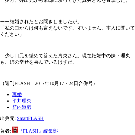
夕方、外出先から豪邸に戻ってきた真央さんを直撃した。
ーー結婚されたとお聞きしましたが。
「私の口からは何も言えないです。すいません、本人に聞いて
ください」
少し口元を緩めて答えた真央さん。現在妊娠中の妹・理央
も、姉の幸せを喜んでいるはずだ。
（週刊FLASH 2017年10月17・24日合併号）
再婚
平井理央
箭内道彦
出典元:
SmartFLASH
著者:
『FLASH』編集部