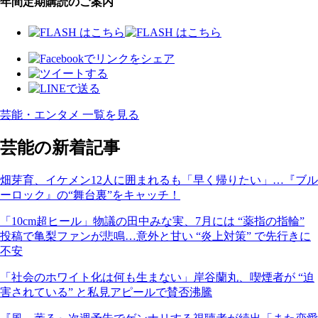
年間定期購読のご案内
芸能・エンタメ 一覧を見る
芸能の新着記事
畑芽育、イケメン12人に囲まれるも「早く帰りたい」…『ブル
ーロック』の“舞台裏”をキャッチ！
「10cm超ヒール」物議の田中みな実、7月には “薬指の指輪”
投稿で亀梨ファンが悲鳴…意外と甘い “炎上対策” で先行きに
不安
「社会のホワイト化は何も生まない」岸谷蘭丸、喫煙者が “迫
害されている” と私見アピールで賛否沸騰