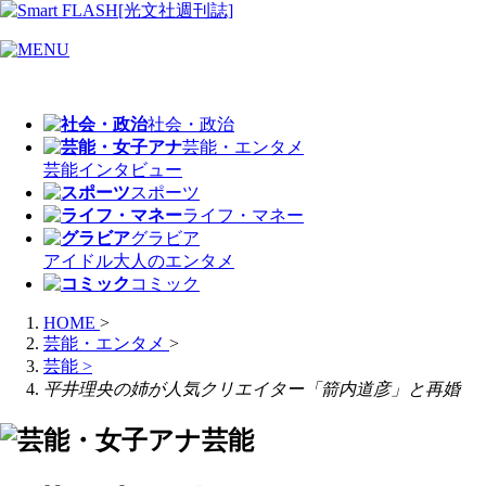
社会・政治
芸能・エンタメ
芸能
インタビュー
スポーツ
ライフ・マネー
グラビア
アイドル
大人のエンタメ
コミック
HOME
>
芸能・エンタメ
>
芸能
>
平井理央の姉が人気クリエイター「箭内道彦」と再婚
芸能