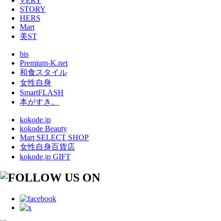
VERY
STORY
HERS
Mart
美ST
bis
Premium-K.net
和食スタイル
女性自身
SmartFLASH
本がすき。
kokode.jp
kokode Beauty
Mart SELECT SHOP
女性自身百貨店
kokode.jp GIFT