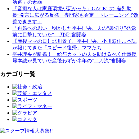
活躍」の素顔
「音痴な人は家庭環境が悪かった」GACKTの“差別助
長”発言に広がる反発 専門家も否定「トレーニングで改
善できます」
「再婚への思い」明かした平井理央、夫の“裏切り”発覚
前に目撃していた“二刀流”奮闘姿
【産後ママの日】北川景子、平井理央、小川彩佳…本誌
が報じてきた「スピード復帰」ママたち
平井理央が離婚！ 給与カットの夫を助けるべく仕事復
帰本誌が見ていた産後わずか半年の“二刀流”奮闘姿
カテゴリ一覧