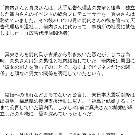
「箭内さんと真央さんは、大手広告代理店の先輩と後輩。独立
した箭内さんのイベントの総合プロデューサーを、真央さんは
務めていました。その後2011年12月に箭内さんの後を追って広
告代理店を退社し、箭内さんに代わって、事務所の社長に就任
しました」（広告代理店関係者）
真央さんを箭内氏が古巣から引き抜いた形だが、じつは当
時、真央さんは別の男性と社内結婚していた。箭内氏は周囲に
『彼女の能力を買ってのことで、あくまでビジネスだけの関
係』と頑なに男女の関係を否定していたという。
結婚への憧れなどまるでないと公言し、東日本大震災以降は
出身地・福島県の復興支援活動に尽力。「福島と結婚する」と
まで公言していた箭内氏。しかし3年前に真央さんの離婚が成
立したのを機に、愛を深めていったようだ。