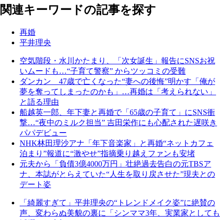
関連キーワードの記事を探す
再婚
平井理央
空気階段・水川かたまり、「次女誕生」報告にSNSお祝
いムードも…“子育て警察” からツッコミの受難
ダンカン 47歳で亡くなった“妻への後悔”明かす「俺が
夢を奪ってしまったのかも」…再婚は「考えられない」
と語る理由
船越英一郎、年下妻と再婚で「65歳の子育て」にSNS衝
撃…“夜中のミルク担当” 吉田栄作にも心配された遅咲き
パパデビュー
NHK林田理沙アナ「年下音楽家」と再婚“ネットカフェ
泊まり”報道に“激やせ”指摘乗り越えファンも安堵
元夫から「負債3億4000万円」壮絶過去告白の元TBSア
ナ、本誌がとらえていた“人生を取り戻させた”現夫との
デート姿
「綺麗すぎて」平井理央の“トレンドメイク姿”に絶賛の
声、変わらぬ美貌の裏に「シンママ3年、実業家としても