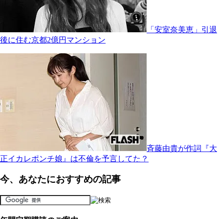
「安室奈美恵」引退
後に住む京都2億円マンション
斉藤由貴が作詞『大
正イカレポンチ娘』は不倫を予言してた？
今、あなたにおすすめの記事