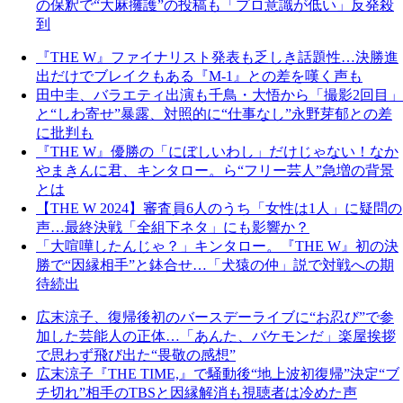
の保釈で“大麻擁護”の投稿も「プロ意識が低い」反発殺
到
『THE W』ファイナリスト発表も乏しき話題性…決勝進
出だけでブレイクもある『M-1』との差を嘆く声も
田中圭、バラエティ出演も千鳥・大悟から「撮影2回目」
と“しわ寄せ”暴露、対照的に“仕事なし”永野芽郁との差
に批判も
『THE W』優勝の「にぼしいわし」だけじゃない！なか
やまきんに君、キンタロー。ら“フリー芸人”急増の背景
とは
【THE W 2024】審査員6人のうち「女性は1人」に疑問の
声…最終決戦「全組下ネタ」にも影響か？
「大喧嘩したんじゃ？」キンタロー。『THE W』初の決
勝で“因縁相手”と鉢合せ…「犬猿の仲」説で対戦への期
待続出
広末涼子、復帰後初のバースデーライブに“お忍び”で参
加した芸能人の正体…「あんた、バケモンだ」楽屋挨拶
で思わず飛び出た“畏敬の感想”
広末涼子『THE TIME,』で騒動後“地上波初復帰”決定“ブ
チ切れ”相手のTBSと因縁解消も視聴者は冷めた声