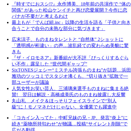
『時すでにおスシ!?』永作博美、18年前の共演作で “体の
関係” があった松山ケンイチと再び恋愛展開？今作に恋
バナが不要だと考えるわけ
最上もが「でんぱ組.inc」以降の生活を語る「子供と向き
合うことで自分の未熟な部分に気づきます」
広末涼子、ものまねタレントと “自然体” 2ショットに
「透明感が桁違い」の声…波乱経ての変わらぬ美貌に驚
きも
『ザ・イロモネア』新番組が大不評「びっくりするぐら
い不作」露呈した “世代間ギャップ”
SixTONESジェシー“ミスチル誇張ものまね”が話題…浜田
雅功のツッコミでスタジオ沸くも、“切り抜き”拡散で一
部ユーザーが議論
人気女性お笑い芸人、三浦璃来選手ものまねに集まる絶
賛! 翌日は解説・高橋成美氏のものまね披露し大反響
丸山礼 メイク＆ほっそりフェイスラインで“別人
級”に！モノマネだけじゃない、女優業でも躍進中
「コカイン入ってた」中町兄妹の兄・JP、発言“炎上”に
続き“薬物所持匂わせ”が物議…投稿“サイレント削除”で
広がる動揺