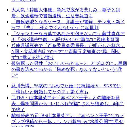
大人気「韓国人俳優」急死で広がる悲しみ…妻子と別
居、飲酒運転で書類送検、生活苦報道も
「自殺教唆となるケース」弁護士が警鐘、テレ東・新ド
ラマ 『夫よ、死んでくれないか』に猛批判
「ジャンキーな言葉であなたを包まないで」藤井貴彦ア
ナ「SNS誹謗中傷」へ呼びかけた“勇気”に視聴者賛同
兵庫県議死去で「百条委員会委員長」が明かした無念…
N国・立花孝志氏の“デマ”と斎藤元彦知事の“我、関せ
ず”に覚える強い憤り
孤独死した男性「おいしかったぁ～♪」とブログに…最期
の書き込みでわかる「惨めな死」なんてないという“救
い”
及川光博、56歳の “おめでた婚” に祝福続々…SNSでは
「檀れいと離婚してたの？」驚く声も
元TBS・山本里菜アナ「赤ベンツ王子」との離婚を発
表…爆笑問題から “いじられ祝福” された結婚も、4年半
で終了
離婚発表の元TBS山本里菜アナ、“赤ベンツ王子”とのラ
ブラブ投稿から一転…“ナンパ報告”＆“水着公開”で見せ