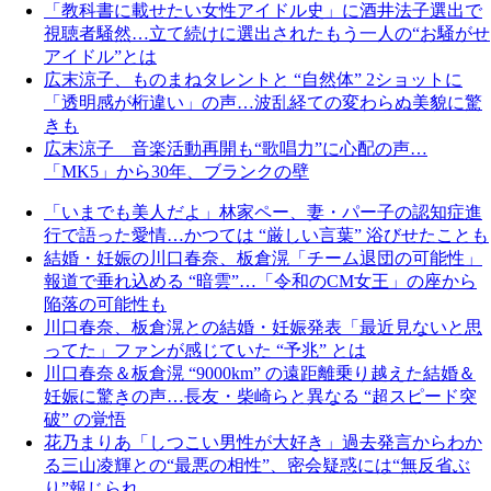
「教科書に載せたい女性アイドル史」に酒井法子選出で
視聴者騒然…立て続けに選出されたもう一人の“お騒がせ
アイドル”とは
広末涼子、ものまねタレントと “自然体” 2ショットに
「透明感が桁違い」の声…波乱経ての変わらぬ美貌に驚
きも
広末涼子 音楽活動再開も“歌唱力”に心配の声…
「MK5」から30年、ブランクの壁
「いまでも美人だよ」林家ペー、妻・パー子の認知症進
行で語った愛情…かつては “厳しい言葉” 浴びせたことも
結婚・妊娠の川口春奈、板倉滉「チーム退団の可能性」
報道で垂れ込める “暗雲”…「令和のCM女王」の座から
陥落の可能性も
川口春奈、板倉滉との結婚・妊娠発表「最近見ないと思
ってた」ファンが感じていた “予兆” とは
川口春奈＆板倉滉 “9000km” の遠距離乗り越えた結婚＆
妊娠に驚きの声…長友・柴崎らと異なる “超スピード突
破” の覚悟
花乃まりあ「しつこい男性が大好き」過去発言からわか
る三山凌輝との“最悪の相性”、密会疑惑には“無反省ぶ
り”報じられ