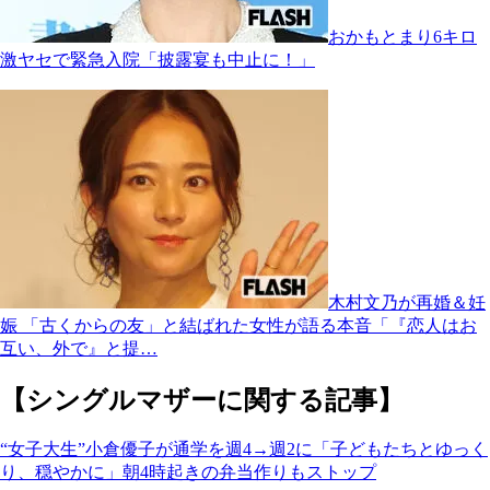
おかもとまり6キロ
激ヤセで緊急入院「披露宴も中止に！」
木村文乃が再婚＆妊
娠 「古くからの友」と結ばれた女性が語る本音「『恋人はお
互い、外で』と提…
【シングルマザーに関する記事】
“女子大生”小倉優子が通学を週4→週2に「子どもたちとゆっく
り、穏やかに」朝4時起きの弁当作りもストップ