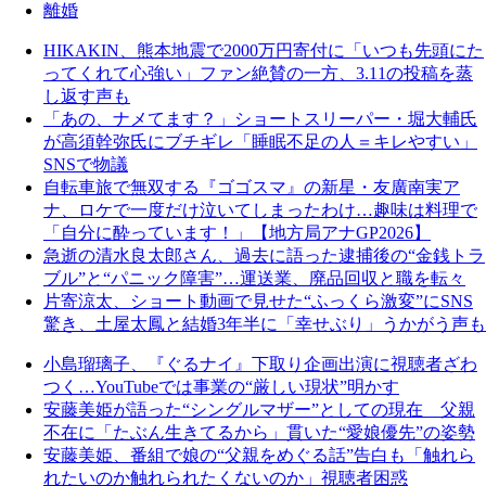
離婚
HIKAKIN、熊本地震で2000万円寄付に「いつも先頭にた
ってくれて心強い」ファン絶賛の一方、3.11の投稿を蒸
し返す声も
「あの、ナメてます？」ショートスリーパー・堀大輔氏
が高須幹弥氏にブチギレ「睡眠不足の人＝キレやすい」
SNSで物議
自転車旅で無双する『ゴゴスマ』の新星・友廣南実ア
ナ、ロケで一度だけ泣いてしまったわけ…趣味は料理で
「自分に酔っています！」【地方局アナGP2026】
急逝の清水良太郎さん、過去に語った逮捕後の“金銭トラ
ブル”と“パニック障害”…運送業、廃品回収と職を転々
片寄涼太、ショート動画で見せた“ふっくら激変”にSNS
驚き、土屋太鳳と結婚3年半に「幸せぶり」うかがう声も
小島瑠璃子、『ぐるナイ』下取り企画出演に視聴者ざわ
つく…YouTubeでは事業の“厳しい現状”明かす
安藤美姫が語った“シングルマザー”としての現在 父親
不在に「たぶん生きてるから」貫いた“愛娘優先”の姿勢
安藤美姫、番組で娘の“父親をめぐる話”告白も「触れら
れたいのか触れられたくないのか」視聴者困惑