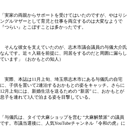
「実家の両親からサポートを受けてはいたのですが、やはりシ
ングルマザーとして育児と仕事を両立するのは大変なようで
『つらい』とこぼすことは多かったです。
そんな彼女を支えていたのが、志木市議会議員の与儀大介氏
なんです。近々入籍を前提に、同居をするのだと周囲に漏らし
ています」（おかもとの知人）
実際、本誌は11月上旬、埼玉県志木市にある与儀氏の自宅
に、子供を置いて2連泊するおかもとの姿をキャッチ。さらに
12月上旬には、新婚生活を送るための “新居” に、おかもとが
息子を連れて3人で泊まる姿を目撃している。
「与儀氏は、タイで大麻ショップを営む “大麻解禁派” の議員
です。市議当選後に、人気YouTubeチャンネル『令和の虎』に