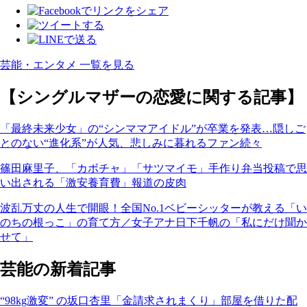
芸能・エンタメ 一覧を見る
【シングルマザーの恋愛に関する記事】
「最終未来少女」の“シンママアイドル”が卒業を発表…隠しご
とのない“進化系”が人気、悲しみに暮れるファン続々
篠田麻里子、「カボチャ」「サツマイモ」手作り弁当投稿で思
い出される「激安養育費」報道の皮肉
波乱万丈の人生で開眼！全国No.1ベビーシッターが教える「い
のちの根っこ」の育て方／女子アナ日下千帆の「私にだけ聞か
せて」
芸能の新着記事
“98kg激変” の坂口杏里「金請求されまくり」部屋を借りた配