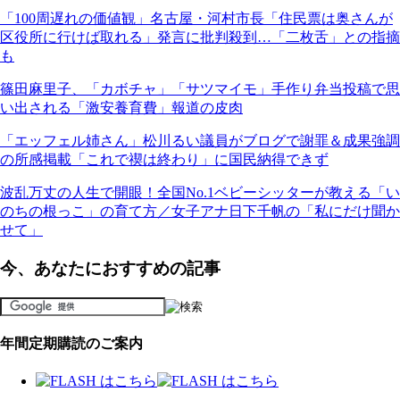
「100周遅れの価値観」名古屋・河村市長「住民票は奥さんが
区役所に行けば取れる」発言に批判殺到…「二枚舌」との指摘
も
篠田麻里子、「カボチャ」「サツマイモ」手作り弁当投稿で思
い出される「激安養育費」報道の皮肉
「エッフェル姉さん」松川るい議員がブログで謝罪＆成果強調
の所感掲載「これで禊は終わり」に国民納得できず
波乱万丈の人生で開眼！全国No.1ベビーシッターが教える「い
のちの根っこ」の育て方／女子アナ日下千帆の「私にだけ聞か
せて」
今、あなたにおすすめの記事
年間定期購読のご案内