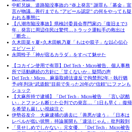
中町兄妹、道路陥没事故の “炎上発言” 謝罪も「募金」宣
言が物議…善行までも “アピール認定” の何をやっても疑
われる事態に
【八潮市陥没事故】県検討委員会専門家の「復旧まで3
年」発言に周辺住民は驚愕…トラック運転手の救出は
「断念」
久木田菜々夏×久木田帆乃夏「もはや双子」な以心伝心
エピソード
永岡怜子「神が宿るカラダ」をすべて魅せた
【コカイン使用で有罪】Def Tech・Micro被告、個人事務
所で活動継続の方針に「甘くないか」疑問の声
Def Tech・Micro、麻薬取締法違反で拘禁刑2年・執行猶
予4年判決“武道館”目前で失った20年の“信頼”にファンも
ショック
【大麻所持で逮捕】「Def Tech」Micro被告 「言い訳酷
い」とファンも断じた公判での発言…「1日も早く」復帰
を希望も厳しい視線注ぐ
伊勢谷友介 大麻逮捕の過去に「善悪が違う」「日本は
レベルが低い状態」持論展開も「違法じゃん」批判殺到
「見せしめでしかない」元女優、「Def Tech」Micro被告