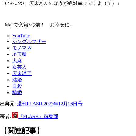
「いやいや、広末さんのほうが絶対幸せですよ（笑）」
Majiで入籍5秒前！ お幸せに。
YouTube
シングルマザー
モノマネ
埼玉県
大麻
女芸人
広末涼子
結婚
自殺
離婚
出典元:
週刊FLASH 2023年12月26日号
著者:
『FLASH』編集部
【関連記事】