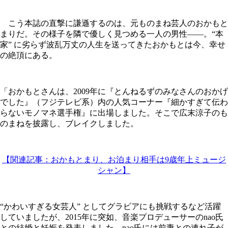
こう本誌の直撃に謙遜するのは、元ものまね芸人のおかもと
まりだ。その様子を隣で優しく見つめる一人の男性――。“本
家” に劣らず波乱万丈の人生を送ってきたおかもとは今、幸せ
の絶頂にある。
「おかもとさんは、2009年に『とんねるずのみなさんのおかげ
でした』（フジテレビ系）内の人気コーナー『細かすぎて伝わ
らないモノマネ選手権』に出場しました。そこで広末涼子のも
のまねを披露し、ブレイクしました。
【関連記事：おかもとまり、お泊まり相手は9歳年上ミュージ
シャン】
“かわいすぎる女芸人” としてグラビアにも挑戦するなど活躍
していましたが、2015年に突如、音楽プロデューサーのnao氏
との結婚と妊娠を発表しました。nao氏には前妻との連れ子が