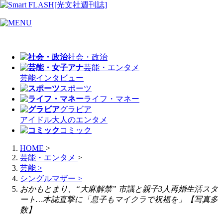
社会・政治
芸能・エンタメ
芸能
インタビュー
スポーツ
ライフ・マネー
グラビア
アイドル
大人のエンタメ
コミック
HOME
>
芸能・エンタメ
>
芸能
>
シングルマザー
>
おかもとまり、“大麻解禁” 市議と親子3人再婚生活スタ
ート…本誌直撃に「息子もマイクラで祝福を」【写真多
数】