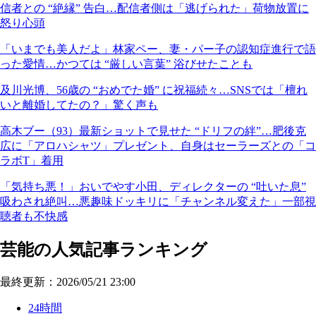
信者との “絶縁” 告白…配信者側は「逃げられた」荷物放置に
怒り心頭
「いまでも美人だよ」林家ペー、妻・パー子の認知症進行で語
った愛情…かつては “厳しい言葉” 浴びせたことも
及川光博、56歳の “おめでた婚” に祝福続々…SNSでは「檀れ
いと離婚してたの？」驚く声も
高木ブー（93）最新ショットで見せた “ドリフの絆”…肥後克
広に「アロハシャツ」プレゼント、自身はセーラーズとの「コ
ラボT」着用
「気持ち悪！」おいでやす小田、ディレクターの “吐いた息”
吸わされ絶叫…悪趣味ドッキリに「チャンネル変えた」一部視
聴者も不快感
芸能の人気記事ランキング
最終更新：2026/05/21 23:00
24時間