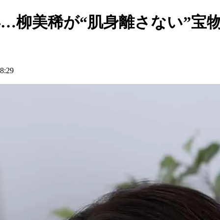
…柳美稀が“肌身離さない”宝
:29