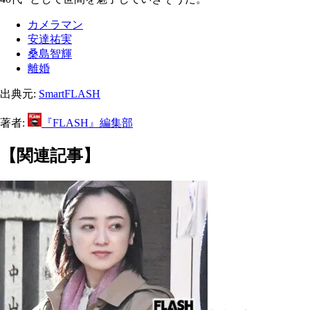
カメラマン
安達祐実
桑島智輝
離婚
出典元:
SmartFLASH
著者:
『FLASH』編集部
【関連記事】