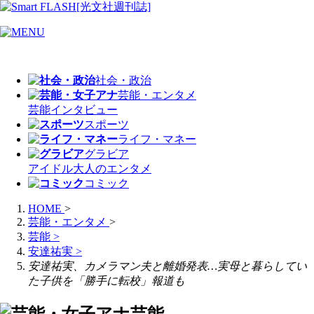
社会・政治
芸能・エンタメ
芸能
インタビュー
スポーツ
ライフ・マネー
グラビア
アイドル
大人のエンタメ
コミック
HOME
>
芸能・エンタメ
>
芸能
>
安達祐実
>
安達祐実、カメラマン夫と離婚発表…実母と暮らしてい
た子供を「勝手に転校」報道も
芸能