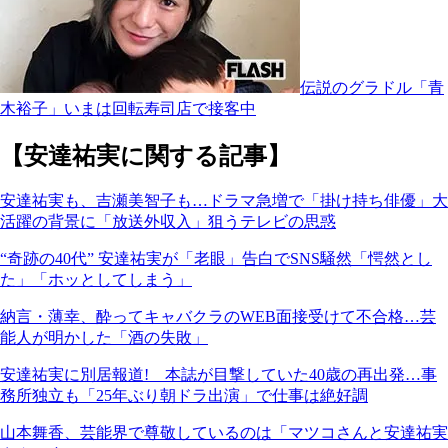
伝説のグラドル「青
木裕子」いまは回転寿司店で接客中
【安達祐実に関する記事】
安達祐実も、吉瀬美智子も…ドラマ急増で「掛け持ち俳優」大
活躍の背景に「放送外収入」狙うテレビの思惑
“奇跡の40代” 安達祐実が「老眼」告白でSNS騒然「愕然とし
た」「ホッとしてしまう」
納言・薄幸、酔ってキャバクラのWEB面接受けて不合格…芸
能人が明かした「酒の失敗」
安達祐実に別居報道! 本誌が目撃していた40歳の再出発…事
務所独立も「25年ぶり朝ドラ出演」で仕事は絶好調
山本舞香、芸能界で尊敬しているのは「マツコさんと安達祐実