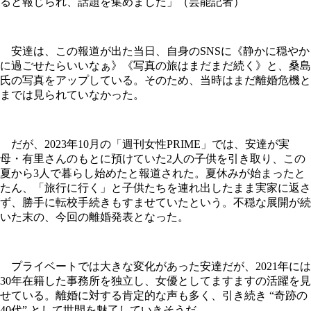
ると報じられ、話題を集めました」（芸能記者）
安達は、この報道が出た当日、自身のSNSに《静かに穏やか
に過ごせたらいいなぁ》《写真の旅はまだまだ続く》と、桑島
氏の写真をアップしている。そのため、当時はまだ離婚危機と
までは見られていなかった。
だが、2023年10月の「週刊女性PRIME」では、安達が実
母・有里さんのもとに預けていた2人の子供を引き取り、この
夏から3人で暮らし始めたと報道された。夏休みが始まったと
たん、「旅行に行く」と子供たちを連れ出したまま実家に返さ
ず、勝手に転校手続きもすませていたという。不穏な展開が続
いた末の、今回の離婚発表となった。
プライベートでは大きな変化があった安達だが、2021年には
30年在籍した事務所を独立し、女優としてますますの活躍を見
せている。離婚に対する肯定的な声も多く、引き続き “奇跡の
40代” として世間を魅了していきそうだ。