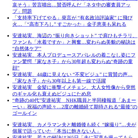
哀そう」苦言噴出…賛否呼んだ「ネタ中の審査員アッ
プ」問題
「支持率下げてやる」発言が “有名政治評論家” に飛び
火…「“高市下ろし” すごかった」金子恵美も呆れる
安達祐実、海辺の “振り向きショット” で肩ひもチラリ、
ファンも「水着ですか」と興奮…変わらぬ美貌の秘訣は
“自然体ケア”
安達祐実、本人プロデュースアパレルの着こなし姿にフ
ァン驚愕『家なき子』から30年超も変わらぬ“奇跡の童
顔”
安達祐実、44歳に見えない “不変ビジュ” に賞賛の声…
『家なき子』から30年以上も第一線で活躍
安達祐実 金髪に衝撃イメチェン、大人女性像から突然
のギャル化も衰えぬビジュにため息
“奇跡の40代”安達祐実 NHK職員と半同棲報道「あまー
ーい」祝福の声続々…2度の離婚経て期待される“最後”の
ゴールイン
安達祐実、カメラマン夫と離婚後も続く “嫁撮り”…夫が
個展で語っていた「本当に飽きない人」
安達祐実、若さの秘訣は365日「夫に写真を撮ってもら