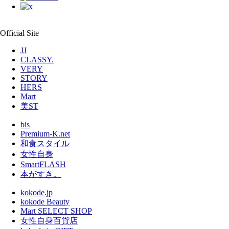
Official Site
JJ
CLASSY.
VERY
STORY
HERS
Mart
美ST
bis
Premium-K.net
和食スタイル
女性自身
SmartFLASH
本がすき。
kokode.jp
kokode Beauty
Mart SELECT SHOP
女性自身百貨店