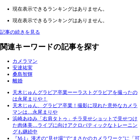
現在表示できるランキングはありません。
現在表示できるランキングはありません。
記事の続きを見る
関連キーワードの記事を探す
カメラマン
安達祐実
桑島智輝
離婚
天木じゅんグラビア卒業ーーラストグラビアを撮ったの
は永尾まりや！
天木じゅん、グラビア卒業！撮影に現れた意外なカメラ
マンは…永尾まりや
浜崎あゆみ「右肩タトゥ」チラ見せショットで見せつけ
た肉体美…ライブに向けアクロバティックなトレーニン
グも継続中
『M-1』漫才の“見せ場”で“まさかのカメラワーク”に「可