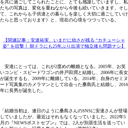
を共に過ごしてこられたことに、とても感謝していますし、私
たちの写真は、変化を重ねながら今後も続いていきます。そし
て、これからも子供達との暮らしを楽しく大切に過ごしていけ
たらと思っております》と、現在の心境をつづっている。
【関連記事：安達祐実、いまだに幼さが残る “カチューシャ
姿” を目撃！ 朝ドラにも25年ぶり出演で独立後も問題ナシ】
安達にとっては、これが2度めの離婚となる。2005年、お笑
いコンビ・スピードワゴンの井戸田潤と結婚し、2006年に長女
が誕生するも、2009年に離婚している。2014年、自身のセミヌ
ード写真集のカメラマンとして出会った桑島氏と結婚し、2016
年に長男が誕生した。
「結婚当初は、連日のように桑島さんのSNSに安達さんが登場
していましたが、最近はそれもなくなっていました。2022年5
月の『NEWSポストセブン』では、2人が別居生活を送ってい