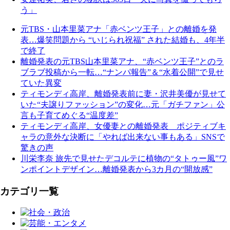
う」
元TBS・山本里菜アナ「赤ベンツ王子」との離婚を発
表…爆笑問題から “いじられ祝福” された結婚も、4年半
で終了
離婚発表の元TBS山本里菜アナ、“赤ベンツ王子”とのラ
ブラブ投稿から一転…“ナンパ報告”＆“水着公開”で見せ
ていた異変
ティモンディ高岸、離婚発表前に妻・沢井美優が見せて
いた“夫譲りファッション”の変化…元「ガチファン」公
言も子育てめぐる“温度差”
ティモンディ高岸、女優妻との離婚発表 ポジティブキ
ャラの意外な決断に「やれば出来ない事もある」SNSで
驚きの声
川栄李奈 旅先で見せたデコルテに植物の“タトゥー風”ワ
ンポイントデザイン…離婚発表から3カ月の“開放感”
カテゴリ一覧