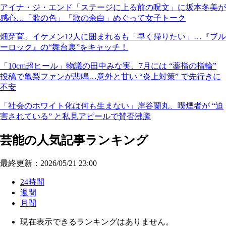
アイナ・ジ・エンド「ステージに上る前の呪文」に坂本冬美が
感心…「歌の色」「歌の余白」めぐって女子トーク
畑芽育、イケメン12人に囲まれるも「早く帰りたい」…『ブル
ーロック』の“舞台裏”をキャッチ！
「10cm超ヒール」物議の田中みな実、7月には “薬指の指輪”
投稿で亀梨ファンが悲鳴…意外と甘い “炎上対策” で先行きに
不安
「社会のホワイト化は何も生まない」岸谷蘭丸、喫煙者が “迫
害されている” と私見アピールで賛否沸騰
芸能の人気記事ランキング
最終更新：2026/05/21 23:00
24時間
週間
月間
現在表示できるランキングはありません。