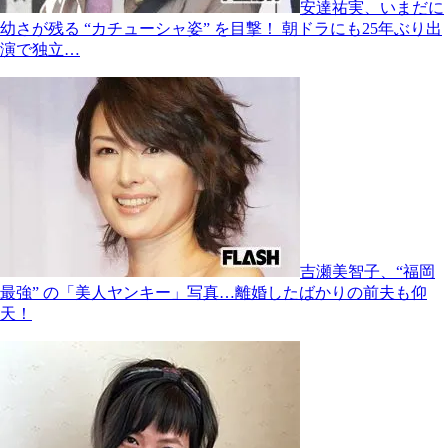
安達祐実、いまだに
幼さが残る “カチューシャ姿” を目撃！ 朝ドラにも25年ぶり出
演で独立…
吉瀬美智子、“福岡
最強” の「美人ヤンキー」写真…離婚したばかりの前夫も仰
天！