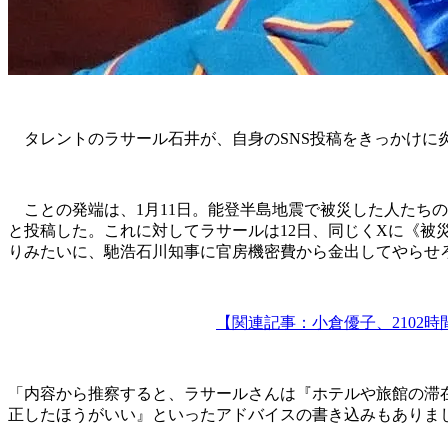
タレントのラサール石井が、自身のSNS投稿をきっかけに
ことの発端は、1月11日。能登半島地震で被災した人たち
と投稿した。これに対してラサールは12日、同じくXに《
りみたいに、馳浩石川知事に官房機密費から金出してやらせ
【関連記事：小倉優子、2102
「内容から推察すると、ラサールさんは『ホテルや旅館の滞
正したほうがいい』といったアドバイスの書き込みもありま