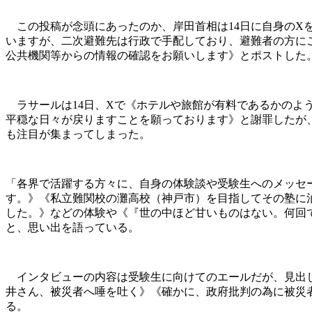
この投稿が念頭にあったのか、岸田首相は14日に自身のX
いますが、二次避難先は行政で手配しており、避難者の方に
公共機関等からの情報の確認をお願いします》とポストした
ラサールは14日、Xで《ホテルや旅館が有料であるかのよ
平穏な日々が戻りますことを願っております》と謝罪したが
も注目が集まってしまった。
「各界で活躍する方々に、自身の体験談や受験生へのメッセ
す。》《私立難関校の灘高校（神戸市）を目指してその塾に
した。》などの体験や《『世の中ほど甘いものはない。何回
と、思い出を語っている。
インタビューの内容は受験生に向けてのエールだが、見出し
井さん、被災者へ唾を吐く》《確かに、政府批判の為に被災
る。