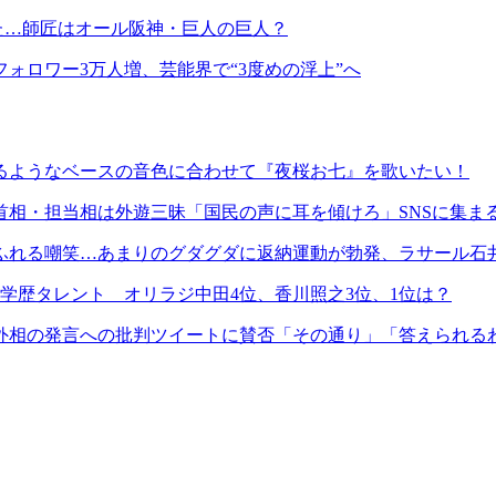
た…師匠はオール阪神・巨人の巨人？
ォロワー3万人増、芸能界で“3度めの浮上”へ
るようなベースの音色に合わせて『夜桜お七』を歌いたい！
相・担当相は外遊三昧「国民の声に耳を傾けろ」SNSに集ま
ふれる嘲笑…あまりのグダグダに返納運動が勃発、ラサール石
学歴タレント オリラジ中田4位、香川照之3位、1位は？
外相の発言への批判ツイートに賛否「その通り」「答えられる