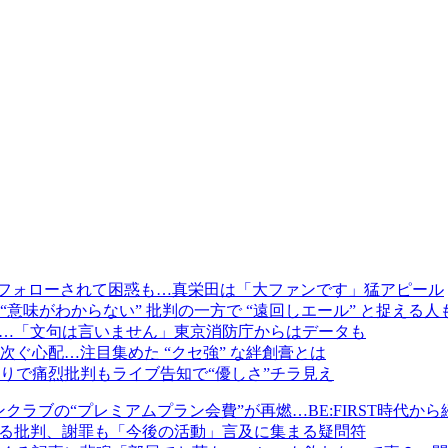
フォローされて困惑も…真栄田は「大ファンです」猛アピール
味がわからない” 批判の一方で “遠回しエール” と捉える人
明…「文句は言いません」東京消防庁からはデータも
ぐ心配…注目集めた “クセ強” な絆創膏とは
りで痛烈批判もライブ告知で“優しさ”チラ見え
ンクラブの“プレミアムプラン会費”が再燃…BE:FIRST時代か
まる批判、謝罪も「今後の活動」言及に集まる疑問符