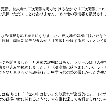
を更新、被災者の二次避難を呼びかけるなかで《二次避難につ
ご負担いただくことはありません。その他の誤情報も散見され
。
うな誤情報を流す結果になりました。被災地の皆様にはただなら
、同日、朝日新聞デジタルが「【連載】受験する君へ」という
ージを聞きました」と連載の説明にはあり、ラサールは《人生
泊まり込みで勉強しました。》《灘高校は落ちましたが、ラ・
でもやり直せるから頑張れ』。中学時代の塾の厳しかった先生
は皮肉にも「『世の中は甘い』失敗恐れず楽観的に」。そのた
者の皆様の命に関わるようなデマを垂れ流しても罰せられない