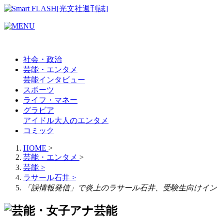
社会・政治
芸能・エンタメ
芸能
インタビュー
スポーツ
ライフ・マネー
グラビア
アイドル
大人のエンタメ
コミック
HOME
>
芸能・エンタメ
>
芸能
>
ラサール石井
>
「誤情報発信」で炎上のラサール石井、受験生向けイン
芸能