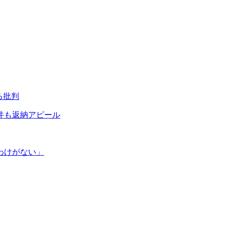
る批判
井も返納アピール
わけがない」