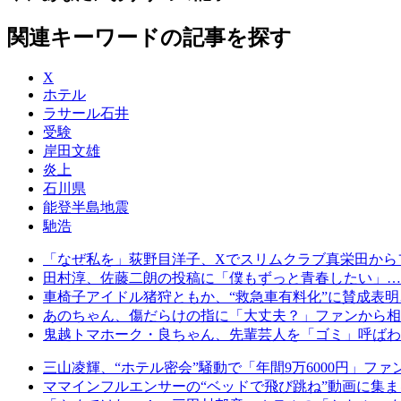
関連キーワードの記事を探す
X
ホテル
ラサール石井
受験
岸田文雄
炎上
石川県
能登半島地震
馳浩
「なぜ私を」荻野目洋子、Xでスリムクラブ真栄田から
田村淳、佐藤二朗の投稿に「僕もずっと青春したい」…“意
車椅子アイドル猪狩ともか、“救急車有料化”に賛成表
あのちゃん、傷だらけの指に「大丈夫？」ファンから相次
鬼越トマホーク・良ちゃん、先輩芸人を「ゴミ」呼ばわ
三山凌輝、“ホテル密会”騒動で「年間9万6000円」ファ
ママインフルエンサーの“ベッドで飛び跳ね”動画に集