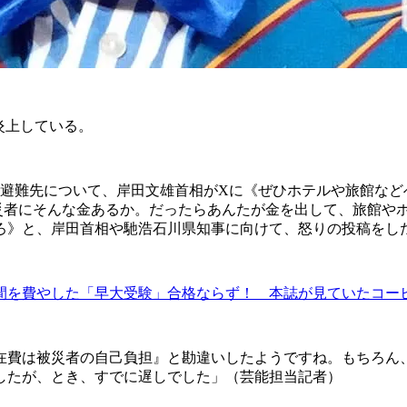
炎上している。
の避難先について、岸田文雄首相がXに《ぜひホテルや旅館など
被災者にそんな金あるか。だったらあんたが金を出して、旅館や
ろ》と、岸田首相や馳浩石川県知事に向けて、怒りの投稿をし
時間を費やした「早大受験」合格ならず！ 本誌が見ていたコ
在費は被災者の自己負担』と勘違いしたようですね。もちろん
したが、とき、すでに遅しでした」（芸能担当記者）