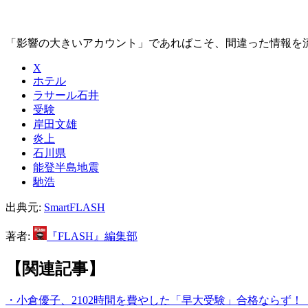
「影響の大きいアカウント」であればこそ、間違った情報を
X
ホテル
ラサール石井
受験
岸田文雄
炎上
石川県
能登半島地震
馳浩
出典元:
SmartFLASH
著者:
『FLASH』編集部
【関連記事】
・小倉優子、2102時間を費やした「早大受験」合格ならず