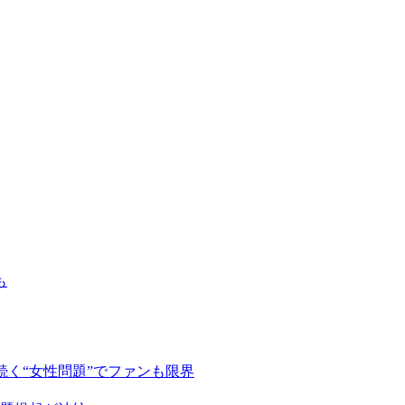
も
ら続く“女性問題”でファンも限界