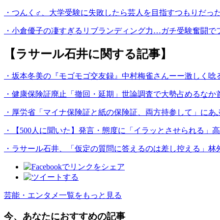
・つんく♂、大学受験に失敗したら芸人を目指すつもりだっ
・小倉優子の凄すぎるリブランディング力…ガチ受験奮闘でフ
【ラサール石井に関する記事】
・坂本冬美の『モゴモゴ交友録』中村梅雀さんーー激しく唸
・健康保険証廃止「撤回・延期」世論調査で大勢占めるなか首
・厚労省「マイナ保険証と紙の保険証、両方持参して」にあ
・【500人に聞いた】発言・態度に「イラッとさせられる」高
・ラサール石井、「仮定の質問に答えるのは差し控える」林
芸能・エンタメ一覧をもっと見る
今、あなたにおすすめの記事