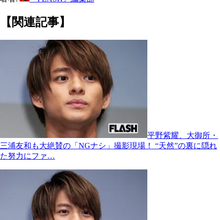
【関連記事】
平野紫耀、大御所・
三浦友和も大絶賛の「NGナシ」撮影現場！ “天然”の裏に隠れ
た努力にファ…