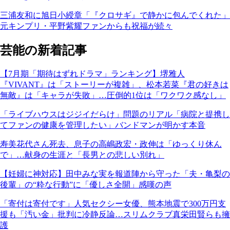
三浦友和に旭日小綬章「『クロサギ』で静かに包んでくれた」
元キンプリ・平野紫耀ファンからも祝福が続々
芸能の新着記事
【7月期「期待はずれドラマ」ランキング】堺雅人
『VIVANT』は「ストーリーが複雑」、松本若菜『君の好きは
無敵』は「キャラが失敗」…圧倒的1位は「ワクワク感なし」
「ライブハウスはジジイだらけ」問題のリアル「病院と提携し
てファンの健康を管理したい」バンドマンが明かす本音
寿美花代さん死去、息子の高嶋政宏・政伸は「ゆっくり休ん
で」…献身の生涯と「長男との悲しい別れ」
【妊婦に神対応】田中みな実を報道陣から守った「夫・亀梨の
後輩」の“粋な行動”に「優しさ全開」感嘆の声
「寄付は寄付です」人気セクシー女優、熊本地震で300万円支
援も「汚い金」批判に冷静反論…スリムクラブ真栄田賢らも擁
護