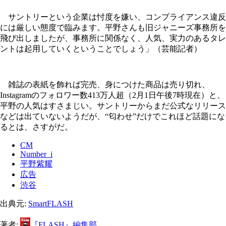
サントリーという企業は忖度を嫌い、コンプライアンス違反
には厳しい態度で臨みます。平野さんも旧ジャニーズ事務所を
飛び出しましたが、事務所に関係なく、人気、実力のあるタレ
ントは起用していくということでしょう」（芸能記者）
雑誌の表紙を飾れば完売、身につけた商品は売り切れ、
Instagramのフォロワー数413万人超（2月1日午後7時現在）と、
平野の人気はすさまじい。サントリーからまだ公式なリリース
などは出ていないようだが、“匂わせ”だけでこれほど話題にな
るとは、さすがだ。
CM
Number_i
平野紫耀
広告
渋谷
出典元:
SmartFLASH
著者:
『FLASH』編集部