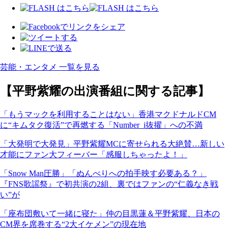
芸能・エンタメ 一覧を見る
【平野紫耀の出演番組に関する記事】
「もうマックを利用することはない」香港マクドナルドCM
に“キムタク復活”で再燃する「Number_i抜擢」への不満
「大発明で大発見」平野紫耀MCに寄せられる大絶賛…新しい
才能にファン大フィーバー「感服しちゃったよ！」
「Snow Man圧勝」「ぬんべりへの拍手映す必要ある？」
『FNS歌謡祭』で初共演の2組、裏ではファンの“仁義なき戦
い”が
「座布団敷いて一緒に寝た」仲の目黒蓮＆平野紫耀、日本の
CM界を席巻する“2大イケメン”の現在地