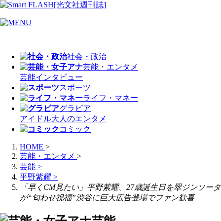
社会・政治
芸能・エンタメ
芸能
インタビュー
スポーツ
ライフ・マネー
グラビア
アイドル
大人のエンタメ
コミック
HOME
>
芸能・エンタメ
>
芸能
>
平野紫耀
>
「早くCM見たい」平野紫耀、27歳誕生日を翠ジンソーダ
が“匂わせ祝福”渋谷に巨大広告登場でファン歓喜
芸能