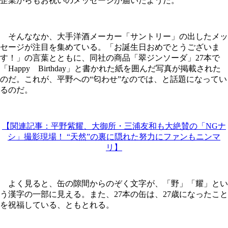
企業からもお祝いのメッセージが届いたようだ。
そんななか、大手洋酒メーカー「サントリー」の出したメッ
セージが注目を集めている。「お誕生日おめでとうございま
す！」の言葉とともに、同社の商品「翠ジンソーダ」27本で
「Happy Birthday」と書かれた紙を囲んだ写真が掲載された
のだ。これが、平野への“匂わせ”なのでは、と話題になってい
るのだ。
【関連記事：平野紫耀、大御所・三浦友和も大絶賛の「NGナ
シ」撮影現場！ “天然”の裏に隠れた努力にファンもニンマ
リ】
よく見ると、缶の隙間からのぞく文字が、「野」「耀」とい
う漢字の一部に見える。また、27本の缶は、27歳になったこと
を祝福している、ともとれる。