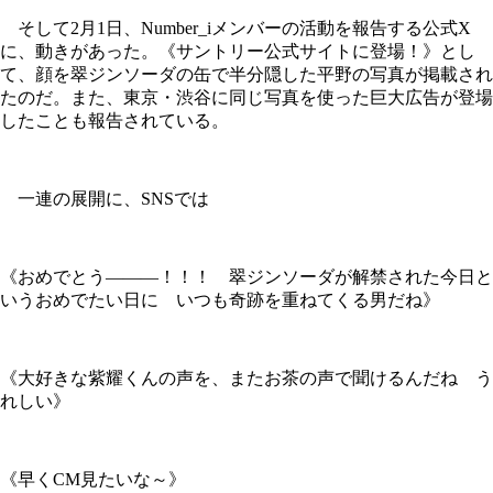
そして2月1日、Number_iメンバーの活動を報告する公式X
に、動きがあった。《サントリー公式サイトに登場！》とし
て、顔を翠ジンソーダの缶で半分隠した平野の写真が掲載され
たのだ。また、東京・渋谷に同じ写真を使った巨大広告が登場
したことも報告されている。
一連の展開に、SNSでは
《おめでとう―――！！！ 翠ジンソーダが解禁された今日と
いうおめでたい日に いつも奇跡を重ねてくる男だね》
《大好きな紫耀くんの声を、またお茶の声で聞けるんだね う
れしい》
《早くCM見たいな～》