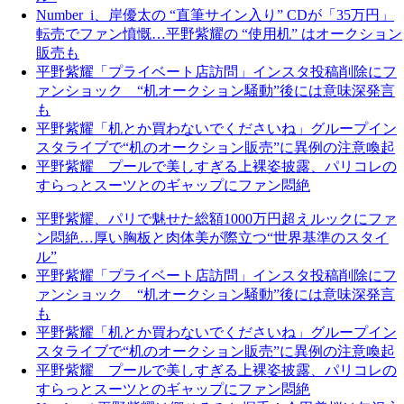
Number_i、岸優太の “直筆サイン入り” CDが「35万円」
転売でファン憤慨…平野紫耀の “使用机” はオークション
販売も
平野紫耀「プライベート店訪問」インスタ投稿削除にフ
ァンショック “机オークション騒動”後には意味深発言
も
平野紫耀「机とか買わないでくださいね」グループイン
スタライブで“机のオークション販売”に異例の注意喚起
平野紫耀 プールで美しすぎる上裸姿披露、パリコレの
すらっとスーツとのギャップにファン悶絶
平野紫耀、パリで魅せた総額1000万円超えルックにファ
ン悶絶…厚い胸板と肉体美が際立つ“世界基準のスタイ
ル”
平野紫耀「プライベート店訪問」インスタ投稿削除にフ
ァンショック “机オークション騒動”後には意味深発言
も
平野紫耀「机とか買わないでくださいね」グループイン
スタライブで“机のオークション販売”に異例の注意喚起
平野紫耀 プールで美しすぎる上裸姿披露、パリコレの
すらっとスーツとのギャップにファン悶絶