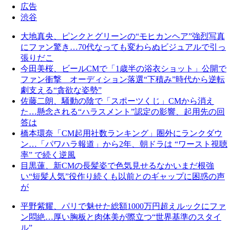
広告
渋谷
大地真央、ピンクとグリーンの“モヒカンヘア”強烈写真
にファン驚き…70代なっても変わらぬビジュアルで引っ
張りだこ
今田美桜、ビールCMで「1歳半の浴衣ショット」公開で
ファン衝撃 オーディション落選“下積み”時代から逆転
劇支える“貪欲な姿勢”
佐藤二朗、騒動の陰で「スポーツくじ」CMから消え
た…懸念される“ハラスメント”認定の影響、起用先の回
答は
橋本環奈「CM起用社数ランキング」圏外にランクダウ
ン…「パワハラ報道」から2年、朝ドラは “ワースト視聴
率” で続く逆風
目黒蓮、新CMの長髪姿で色気見せるなかいまだ根強
い“短髪人気”役作り続くも以前とのギャップに困惑の声
が
平野紫耀、パリで魅せた総額1000万円超えルックにファ
ン悶絶…厚い胸板と肉体美が際立つ“世界基準のスタイ
ル”