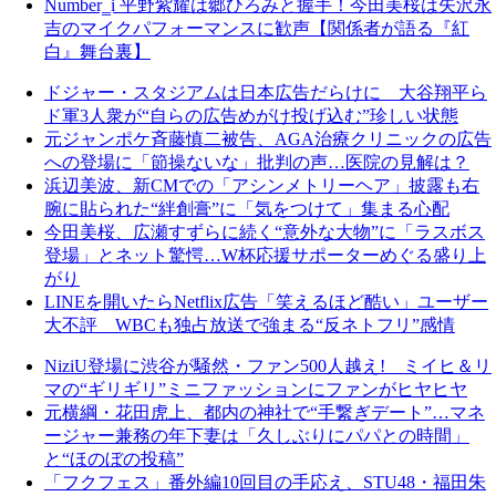
Number‗i 平野紫耀は郷ひろみと握手！今田美桜は矢沢永
吉のマイクパフォーマンスに歓声【関係者が語る『紅
白』舞台裏】
ドジャー・スタジアムは日本広告だらけに 大谷翔平ら
ド軍3人衆が“自らの広告めがけ投げ込む”珍しい状態
元ジャンポケ斉藤慎二被告、AGA治療クリニックの広告
への登場に「節操ないな」批判の声…医院の見解は？
浜辺美波、新CMでの「アシンメトリーヘア」披露も右
腕に貼られた“絆創膏”に「気をつけて」集まる心配
今田美桜、広瀬すずらに続く“意外な大物”に「ラスボス
登場」とネット驚愕…W杯応援サポーターめぐる盛り上
がり
LINEを開いたらNetflix広告「笑えるほど酷い」ユーザー
大不評 WBCも独占放送で強まる“反ネトフリ”感情
NiziU登場に渋谷が騒然・ファン500人越え! ミイヒ＆リ
マの“ギリギリ”ミニファッションにファンがヒヤヒヤ
元横綱・花田虎上、都内の神社で“手繋ぎデート”…マネ
ージャー兼務の年下妻は「久しぶりにパパとの時間」
と“ほのぼの投稿”
「フクフェス」番外編10回目の手応え、STU48・福田朱