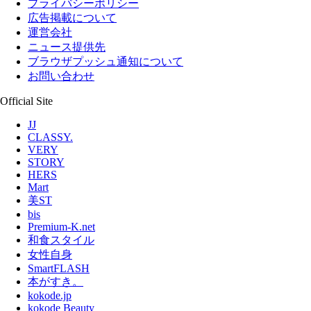
プライバシーポリシー
広告掲載について
運営会社
ニュース提供先
ブラウザプッシュ通知について
お問い合わせ
Official Site
JJ
CLASSY.
VERY
STORY
HERS
Mart
美ST
bis
Premium-K.net
和食スタイル
女性自身
SmartFLASH
本がすき。
kokode.jp
kokode Beauty