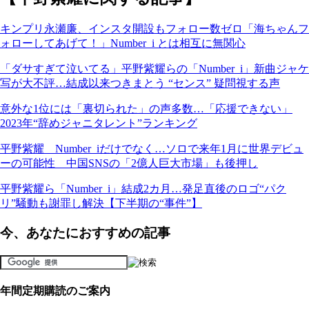
キンプリ永瀬廉、インスタ開設もフォロー数ゼロ「海ちゃんフ
ォローしてあげて！」Number_i とは相互に無関心
「ダサすぎて泣いてる」平野紫耀らの「Number_i」新曲ジャケ
写が大不評…結成以来つきまとう “センス” 疑問視する声
意外な1位には「裏切られた」の声多数…「応援できない」
2023年“辞めジャニタレント”ランキング
平野紫耀 Number_iだけでなく…ソロで来年1月に世界デビュ
ーの可能性 中国SNSの「2億人巨大市場」も後押し
平野紫耀ら「Number_i」結成2カ月…発足直後のロゴ“パク
リ”騒動も謝罪し解決【下半期の“事件”】
今、あなたにおすすめの記事
年間定期購読のご案内