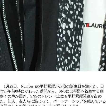
1月29日、Number_iの平野紫耀が27歳の誕生日を迎えた。日
付が午前0時にかわった瞬間から、SNSには平野を祝福する数
多くの声が届き、SNSのトレンド上位も平野紫耀関連が占め
た。知人、友人らに混じって、パートナーシップを結んでいる