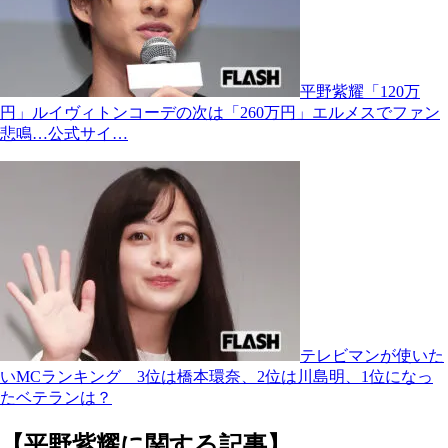
平野紫耀「120万
円」ルイヴィトンコーデの次は「260万円」エルメスでファン
悲鳴…公式サイ…
テレビマンが使いた
いMCランキング 3位は橋本環奈、2位は川島明、1位になっ
たベテランは？
【平野紫耀に関する記事】