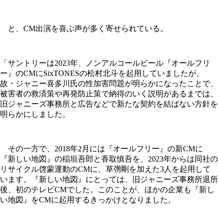
と、CM出演を喜ぶ声が多く寄せられている。
「サントリーは2023年、ノンアルコールビール『オールフリ
ー』のCMにSixTONESの松村北斗を起用していましたが、
故・ジャニー喜多川氏の性加害問題が明らかになったことで、
被害者の救済策や再発防止策で納得のいく説明があるまでは、
旧ジャニーズ事務所と広告などで新たな契約を結ばない方針を
明らかにしました。
その一方で、2018年2月には『オールフリー』の新CMに
『新しい地図』の稲垣吾郎と香取慎吾を、2023年からは同社の
リサイクル啓蒙運動のCMに、草彅剛を加えた3人を起用して
います。『新しい地図』にとっては、旧ジャニーズ事務所退所
後、初のテレビCMでした。このことが、ほかの企業も『新し
い地図』をCMに起用するきっかけとなりました。