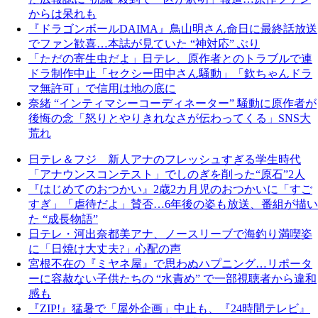
からは呆れも
『ドラゴンボールDAIMA』鳥山明さん命日に最終話放送
でファン歓喜…本誌が見ていた “神対応” ぶり
「ただの寄生虫だよ」日テレ、原作者とのトラブルで連
ドラ制作中止「セクシー田中さん騒動」「欽ちゃんドラ
マ無許可」で信用は地の底に
奈緒 “インティマシーコーディネーター” 騒動に原作者が
後悔の念「怒りとやりきれなさが伝わってくる」SNS大
荒れ
日テレ＆フジ 新人アナのフレッシュすぎる学生時代
「アナウンスコンテスト」でしのぎを削った“原石”2人
『はじめてのおつかい』2歳2カ月児のおつかいに「すご
すぎ」「虐待だよ」賛否…6年後の姿も放送、番組が描い
た “成長物語”
日テレ・河出奈都美アナ、ノースリーブで海釣り満喫姿
に「日焼け大丈夫?」心配の声
宮根不在の『ミヤネ屋』で思わぬハプニング…リポータ
ーに容赦ない子供たちの “水責め” で一部視聴者から違和
感も
『ZIP!』猛暑で「屋外企画」中止も、『24時間テレビ』