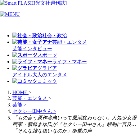
社会・政治
芸能・エンタメ
芸能
インタビュー
スポーツ
ライフ・マネー
グラビア
アイドル
大人のエンタメ
コミック
HOME
>
芸能・エンタメ
>
芸能
>
セクシー田中さん
>
「もの言う原作者痛いって風潮変わらない」人気少女漫
画家・新條まゆ氏が『セクシー田中さん』騒動に言及…
「そんな雑な扱いなのか」衝撃の声