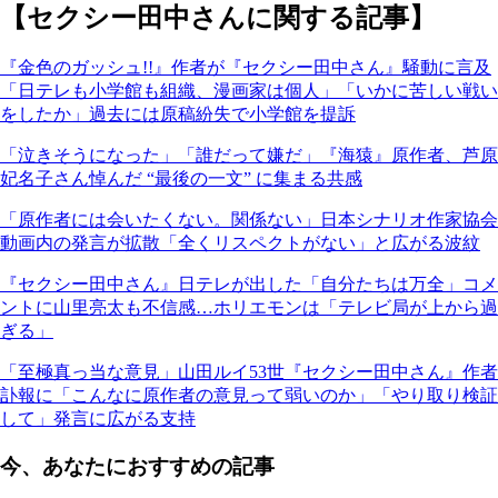
【セクシー田中さんに関する記事】
『金色のガッシュ!!』作者が『セクシー田中さん』騒動に言及
「日テレも小学館も組織、漫画家は個人」「いかに苦しい戦い
をしたか」過去には原稿紛失で小学館を提訴
「泣きそうになった」「誰だって嫌だ」『海猿』原作者、芦原
妃名子さん悼んだ “最後の一文” に集まる共感
「原作者には会いたくない。関係ない」日本シナリオ作家協会
動画内の発言が拡散「全くリスペクトがない」と広がる波紋
『セクシー田中さん』日テレが出した「自分たちは万全」コメ
ントに山里亮太も不信感…ホリエモンは「テレビ局が上から過
ぎる」
「至極真っ当な意見」山田ルイ53世『セクシー田中さん』作者
訃報に「こんなに原作者の意見って弱いのか」「やり取り検証
して」発言に広がる支持
今、あなたにおすすめの記事