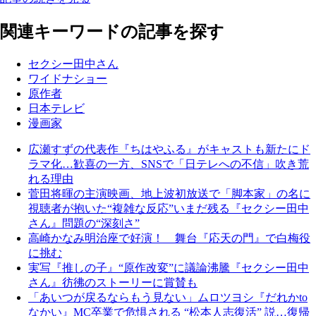
関連キーワードの記事を探す
セクシー田中さん
ワイドナショー
原作者
日本テレビ
漫画家
広瀬すずの代表作『ちはやふる』がキャストも新たにド
ラマ化…歓喜の一方、SNSで「日テレへの不信」吹き荒
れる理由
菅田将暉の主演映画、地上波初放送で「脚本家」の名に
視聴者が抱いた“複雑な反応”いまだ残る『セクシー田中
さん』問題の“深刻さ”
高崎かなみ明治座で好演！ 舞台『応天の門』で白梅役
に挑む
実写『推しの子』“原作改変”に議論沸騰『セクシー田中
さん』彷彿のストーリーに賞賛も
「あいつが戻るならもう見ない」ムロツヨシ『だれかto
なかい』MC卒業で危惧される “松本人志復活” 説…復帰