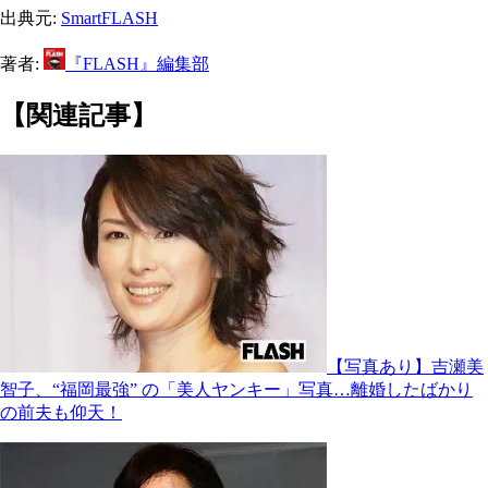
出典元:
SmartFLASH
著者:
『FLASH』編集部
【関連記事】
【写真あり】吉瀬美
智子、“福岡最強” の「美人ヤンキー」写真…離婚したばかり
の前夫も仰天！