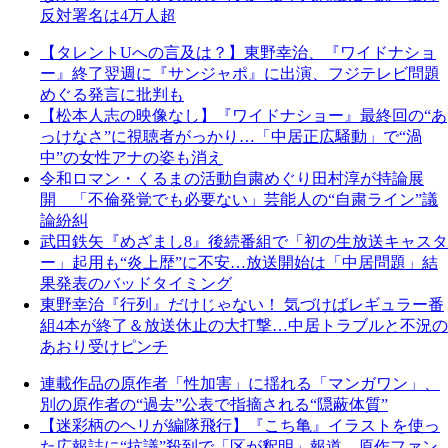
反対署名は4万人超
【タレントUへの言及は？】東野幸治、『ワイドナショ
ー』終了翌週に『サンジャポ』に出演、フジテレビ問題
めぐる発言に批判も
【松本人志の映像なし】『ワイドナショー』最終回の“あ
っけなさ”に視聴者がっかり…「中居正広騒動」で“渦
中”の女性アナの姿も消え
令和ロマン・くるまの活動自粛めぐり田村淳が持論展
開 「不倫発覚でも必要ない」芸能人の“自粛ライン”議
論紛糾
武田鉄矢『めざまし8』後続番組で「初の生放送キャスタ
ー」起用も“炎上歴”に不安…放送開始は「中居問題」結
果発表のバッドタイミング
東野幸治『行列』だけじゃない！ 気づけばレギュラー番
組4本が終了＆放送休止の大打撃…中居トラブルと不況の
あおり受けピンチ
連載作品の原作者「性加害」に揺れる「マンガワン」、
別の原作者の“過去”公表で指摘される“隠蔽体質”
【迷彩柄のヘリが編隊飛行】『こち亀』イラストを使っ
た広報誌に“抗議”殺到で「区が釈明」報道…原作ファン