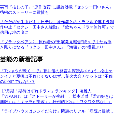
実写『推しの子』“原作改変”に議論沸騰『セクシー田中さん』
彷彿のストーリーに賞賛も
「ただの寄生虫だよ」日テレ、原作者とのトラブルで連ドラ制
作中止「セクシー田中さん騒動」「欽ちゃんドラマ無許可」で
信用は地の底に
『ブラックペアン2』原作者の“出演発見報告”続々でまたも浮
き彫りになる『セクシー田中さん』『海猿』の“横暴ぶり”
芸能の新着記事
『Tシャツが乾くまで』蒼井優の発言を深読みすれば、松山ケ
ンイチと夏帆は不倫じゃないはず…花火大会チケットは “不倫
の証拠” ではない？
【7月期「期待はずれドラマ」ランキング】堺雅人
『VIVANT』は「ストーリーが複雑」、松本若菜『君の好きは
無敵』は「キャラが失敗」…圧倒的1位は「ワクワク感なし」
「ライブハウスはジジイだらけ」問題のリアル「病院と提携し