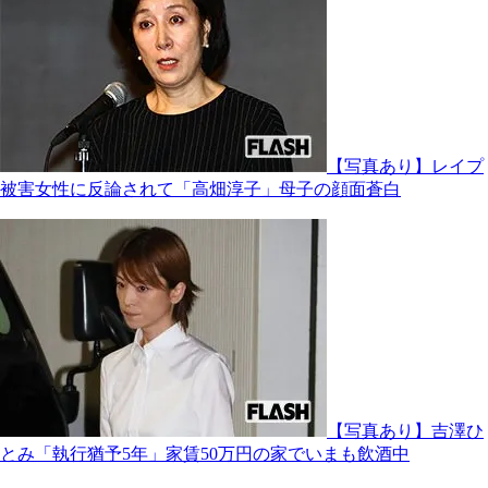
【写真あり】レイプ
被害女性に反論されて「高畑淳子」母子の顔面蒼白
【写真あり】吉澤ひ
とみ「執行猶予5年」家賃50万円の家でいまも飲酒中