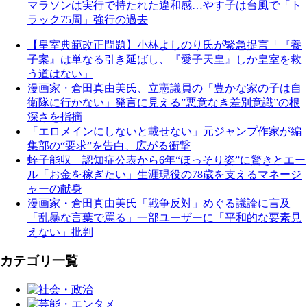
マラソンは実行で持たれた違和感…やす子は台風で「ト
ラック75周」強行の過去
【皇室典範改正問題】小林よしのり氏が緊急提言「『養
子案』は単なる引き延ばし、『愛子天皇』しか皇室を救
う道はない」
漫画家・倉田真由美氏、立憲議員の「豊かな家の子は自
衛隊に行かない」発言に見える”悪意なき差別意識”の根
深さを指摘
「エロメインにしないと載せない」元ジャンプ作家が編
集部の“要求”を告白、広がる衝撃
蛭子能収 認知症公表から6年“ほっそり姿”に驚きとエー
ル「お金を稼ぎたい」生涯現役の78歳を支えるマネージ
ャーの献身
漫画家・倉田真由美氏「戦争反対」めぐる議論に言及
「乱暴な言葉で罵る」一部ユーザーに「平和的な要素見
えない」批判
カテゴリ一覧