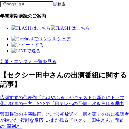
年間定期購読のご案内
芸能・エンタメ 一覧を見る
【セクシー田中さんの出演番組に関する
記事】
広瀬すずの代表作『ちはやふる』がキャストも新たにドラマ
化…歓喜の一方、SNSで「日テレへの不信」吹き荒れる理由
菅田将暉の主演映画、地上波初放送で「脚本家」の名に視聴者
が抱いた“複雑な反応”いまだ残る『セクシー田中さん』問題
の“深刻さ”