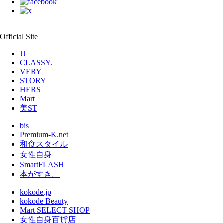
Official Site
JJ
CLASSY.
VERY
STORY
HERS
Mart
美ST
bis
Premium-K.net
和食スタイル
女性自身
SmartFLASH
本がすき。
kokode.jp
kokode Beauty
Mart SELECT SHOP
女性自身百貨店