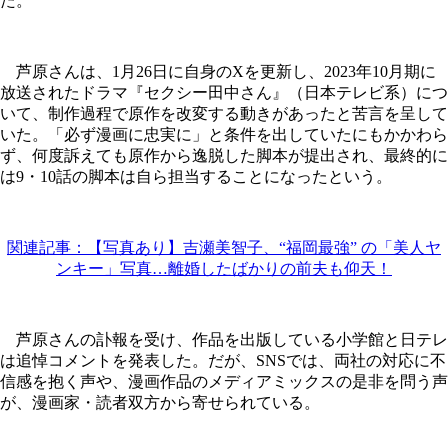
た。
芦原さんは、1月26日に自身のXを更新し、2023年10月期に
放送されたドラマ『セクシー田中さん』（日本テレビ系）につ
いて、制作過程で原作を改変する動きがあったと苦言を呈して
いた。「必ず漫画に忠実に」と条件を出していたにもかかわら
ず、何度訴えても原作から逸脱した脚本が提出され、最終的に
は9・10話の脚本は自ら担当することになったという。
関連記事：【写真あり】吉瀬美智子、“福岡最強” の「美人ヤ
ンキー」写真…離婚したばかりの前夫も仰天！
芦原さんの訃報を受け、作品を出版している小学館と日テレ
は追悼コメントを発表した。だが、SNSでは、両社の対応に不
信感を抱く声や、漫画作品のメディアミックスの是非を問う声
が、漫画家・読者双方から寄せられている。