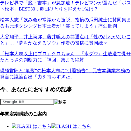
テレビ界で「脱・吉本」が急加速！テレビマンが選んだ「ポス
ト松本」BEST30…劇団ひとりを抑えた1位は？
松本人志「飲み会が常識から逸脱」指摘の瓜田純士に賛同集ま
るも元ボクシング日本王者が「笑ってしまう」痛烈批判
大谷翔平、井上尚弥、藤井聡太の共通点は「性の乱れがないこ
と」…『夢をかなえるゾウ』作者の投稿に賛同続々
「松本人志以上にプロ」クロちゃん、『水ダウ』生放送で見せ
たとっさの判断力に「神回」集まる絶賛
現経営陣と“亀裂”の松本人志に“引退勧告”…元吉本興業常務の
発言に議論百出「力を持ちすぎた」
今、あなたにおすすめの記事
年間定期購読のご案内