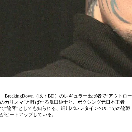
BreakingDown（以下BD）のレギュラー出演者で“アウトロー
のカリスマ”と呼ばれる瓜田純士と、ボクシング元日本王者
で“論客”としても知られる、細川バレンタインのX上での論戦
がヒートアップしている。