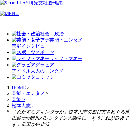
社会・政治
芸能・エンタメ
芸能
インタビュー
スポーツ
ライフ・マネー
グラビア
アイドル
大人のエンタメ
コミック
HOME
>
芸能・エンタメ
>
芸能
>
松本人志
>
「ぬかすなアホンダラが」松本人志の遊び方をめぐる瓜
田純士vs細川バレンタインの論争に「もうこれが最後で
す」瓜田が終止符