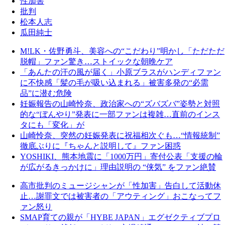
性加害
批判
松本人志
瓜田純士
M!LK・佐野勇斗、美容への“こだわり”明かし「ただただ
脱帽」ファン驚き…ストイックな朝晩ケア
「あんたの汗の風が届く」小原ブラスがハンディファン
に不快感「髪の毛が吸い込まれる」被害多発の“必需
品”に潜む危険
妊娠報告の山崎怜奈、政治家への“ズバズバ”姿勢と対照
的な“ぼんやり”発表に一部ファンは複雑…直前のインス
タにも「変化」が
山崎怜奈、突然の妊娠発表に祝福相次ぐも…“情報統制”
徹底ぶりに『ちゃんと説明して』ファン困惑
YOSHIKI、熊本地震に「1000万円」寄付公表「支援の輪
が広がるきっかけに」理由説明の “侠気” をファン絶賛
高市批判のミュージシャンが「性加害」告白して活動休
止…謝罪文では被害者の「アウティング」おこなってフ
ァン怒り
SMAP育ての親が「HYBE JAPAN」エグゼクティブプロ