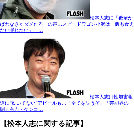
松本人志に「後輩か
ばわなきゃダメだろ」の声…スピードワゴン小沢は「飯も食え
ない眠れない」、…
松本人志は性加害報
道に“効いてない”アピールも…「全てを失うぞ」「芸能界の
闇」有吉・ケンコ…
【松本人志に関する記事】