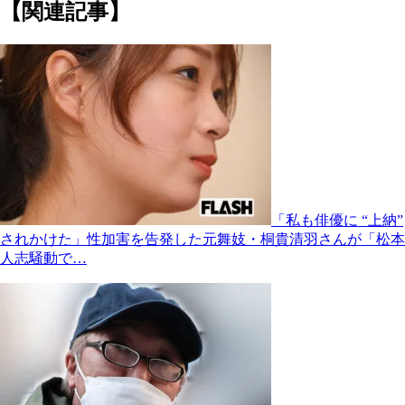
【関連記事】
「私も俳優に “上納”
されかけた」性加害を告発した元舞妓・桐貴清羽さんが「松本
人志騒動で…