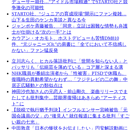
デューサー就任…“アイドル市場精通” でSTARTO社と競
争激化の可能性
STARTO社、“ジュニアの育成現場”開示にファン複雑…
山下＆生田のケンカ美談と異なる今
ジャンポケ斉藤被告、「同意」立証は困難な情勢も弁護
士が仕掛ける“次の一手”とは
カウアン・オカモト、ホストデビューも苦情DM810
件、“元ジャニーズJr.”の肩書に「全てにおいて不信感し
かない」ファン猛反発
立川志らく、ヒカル落語批判に「世間を知らない人」と
バッサリも「伝統芸を薄めている」コア層と深まる溝
NHK職員が番組出演者から「性被害」PTSDで休職も、
復職時の異動希望かなわず…「フジテレビの二の舞」中
居正広騒動との類似点は
神田沙也加さんの元恋人・前山剛久、楽曲リリースでま
たしても批判集中…芸能界復帰はあきらめ “アーティス
ト” に
【脱税で執行猶予判決】インフルエンサー宮崎被告「元
国会議員の父」の “後見人” 就任報道に集まる批判「すご
い親の七光」
中田敦彦「日本の惨状をお伝えしたい」円安解説動画に