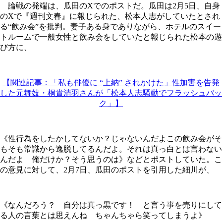
論戦の発端は、瓜田のXでのポストだ。瓜田は2月5日、自身
のXで『週刊文春』に報じられた、松本人志がしていたとされ
る“飲み会”を批判。妻子ある身でありながら、ホテルのスイー
トルームで一般女性と飲み会をしていたと報じられた松本の遊
び方に、
【関連記事：「私も俳優に “上納” されかけた」性加害を告発
した元舞妓・桐貴清羽さんが「松本人志騒動でフラッシュバッ
ク」】
《性行為をしたかしてないか？じゃないんだよこの飲み会がそ
もそも常識から逸脱してるんだよ。それは真っ白とは言わない
んだよ 俺だけか？そう思うのは》などとポストしていた。こ
の意見に対して、2月7日、瓜田のポストを引用した細川が、
《なんだろう？ 自分は真っ黒です！ と言う事を売りにして
る人の言葉とは思えんね ちゃんちゃら笑ってしまうよ》