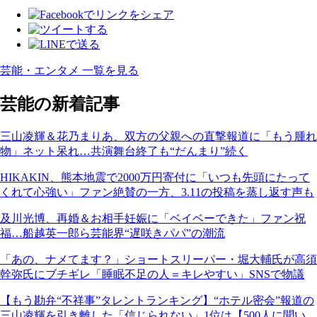
芸能・エンタメ 一覧を見る
芸能の新着記事
三山凌輝＆花乃まりあ、双方の父親への直撃報道に「もう腫れ
物」ネット呆れ…共演舞台終了も“だんまり”続く
HIKAKIN、熊本地震で2000万円寄付に「いつも先頭にたって
くれて心強い」ファン絶賛の一方、3.11の投稿を蒸し返す声も
及川光博、再婚＆お相手妊娠に「ベイベーできた」ファン祝
福…船越英一郎ら芸能界“遅咲きパパ”の潮流
「あの、ナメてます？」ショートスリーパー・堀大輔氏が高須
幹弥氏にブチギレ「睡眠不足の人＝キレやすい」SNSで物議
【もう勘弁“不祥事”タレントランキング】“ホテル密会”報道の
三山凌輝を引き離した「信じられない」1位は【500人に聞い