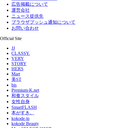
広告掲載について
運営会社
ニュース提供先
ブラウザプッシュ通知について
お問い合わせ
Official Site
JJ
CLASSY.
VERY
STORY
HERS
Mart
美ST
bis
Premium-K.net
和食スタイル
女性自身
SmartFLASH
本がすき。
kokode.jp
kokode Beauty