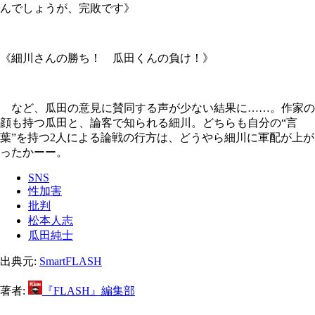
んでしょうが、完敗です》
《細川さんの勝ち！ 瓜田くんの負け！》
など、瓜田の意見に賛同する声が少ない結果に……。作家の
顔も持つ瓜田と、論客で知られる細川。どちらも自分の“言
葉”を持つ2人による論戦の行方は、どうやら細川に軍配が上が
ったかーー。
SNS
性加害
批判
松本人志
瓜田純士
出典元:
SmartFLASH
著者:
『FLASH』編集部