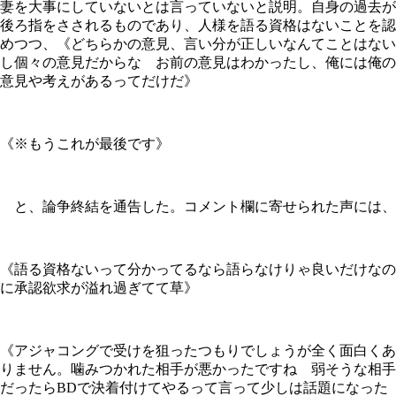
妻を大事にしていないとは言っていないと説明。自身の過去が
後ろ指をさされるものであり、人様を語る資格はないことを認
めつつ、《どちらかの意見、言い分が正しいなんてことはない
し個々の意見だからな お前の意見はわかったし、俺には俺の
意見や考えがあるってだけだ》
《※もうこれが最後です》
と、論争終結を通告した。コメント欄に寄せられた声には、
《語る資格ないって分かってるなら語らなけりゃ良いだけなの
に承認欲求が溢れ過ぎてて草》
《アジャコングで受けを狙ったつもりでしょうが全く面白くあ
りません。噛みつかれた相手が悪かったですね 弱そうな相手
だったらBDで決着付けてやるって言って少しは話題になった