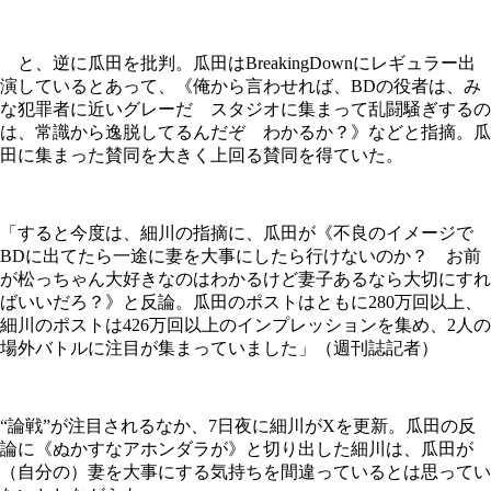
と、逆に瓜田を批判。瓜田はBreakingDownにレギュラー出
演しているとあって、《俺から言わせれば、BDの役者は、み
な犯罪者に近いグレーだ スタジオに集まって乱闘騒ぎするの
は、常識から逸脱してるんだぞ わかるか？》などと指摘。瓜
田に集まった賛同を大きく上回る賛同を得ていた。
「すると今度は、細川の指摘に、瓜田が《不良のイメージで
BDに出てたら一途に妻を大事にしたら行けないのか？ お前
が松っちゃん大好きなのはわかるけど妻子あるなら大切にすれ
ばいいだろ？》と反論。瓜田のポストはともに280万回以上、
細川のポストは426万回以上のインプレッションを集め、2人の
場外バトルに注目が集まっていました」（週刊誌記者）
“論戦”が注目されるなか、7日夜に細川がXを更新。瓜田の反
論に《ぬかすなアホンダラが》と切り出した細川は、瓜田が
（自分の）妻を大事にする気持ちを間違っているとは思ってい