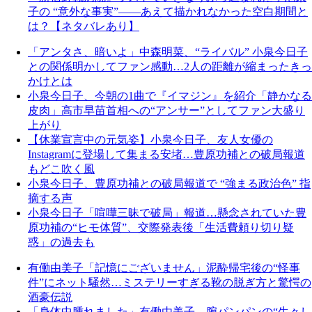
子の “意外な事実”――あえて描かれなかった空白期間と
は？【ネタバレあり】
「アンタさ、暗いよ」中森明菜、“ライバル” 小泉今日子
との関係明かしてファン感動…2人の距離が縮まったきっ
かけとは
小泉今日子、今朝の1曲で『イマジン』を紹介「静かなる
皮肉」高市早苗首相への“アンサー”としてファン大盛り
上がり
【休業宣言中の元気姿】小泉今日子、友人女優の
Instagramに登場して集まる安堵…豊原功補との破局報道
もどこ吹く風
小泉今日子、豊原功補との破局報道で “強まる政治色” 指
摘する声
小泉今日子「喧嘩三昧で破局」報道…懸念されていた豊
原功補の“ヒモ体質”、交際発表後「生活費頼り切り疑
惑」の過去も
有働由美子「記憶にございません」泥酔帰宅後の“怪事
件”にネット騒然…ミステリーすぎる靴の脱ぎ方と驚愕の
酒豪伝説
「身体中腫れました」有働由美子、腕パンパンの“生々し