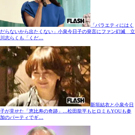
「バラエティにはく
だらないから出たくない」小泉今日子の発言にファン幻滅 立
川志らくも「くだ…
新垣結衣と小泉今日
子が見せた「恵比寿の奇跡」…松田龍平もヒロミもYOUも参
加のパーティでギ…