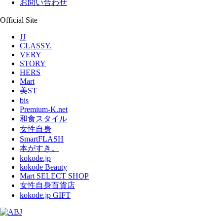
お問い合わせ
Official Site
JJ
CLASSY.
VERY
STORY
HERS
Mart
美ST
bis
Premium-K.net
和食スタイル
女性自身
SmartFLASH
本がすき。
kokode.jp
kokode Beauty
Mart SELECT SHOP
女性自身百貨店
kokode.jp GIFT