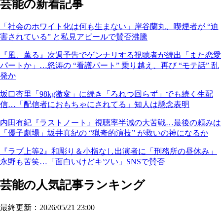
芸能の新着記事
「社会のホワイト化は何も生まない」岸谷蘭丸、喫煙者が “迫
害されている” と私見アピールで賛否沸騰
『風、薫る』次週予告でゲンナリする視聴者が続出「また恋愛
パートか」…怒涛の “看護パート” 乗り越え、再び “モテ話” 乱
発か
坂口杏里「98kg激変」に続き「ろれつ回らず」でも続く生配
信…「配信者におもちゃにされてる」知人は懸念表明
内田有紀『ラストノート』視聴率半減の大苦戦…最後の頼みは
「優子劇場」坂井真紀の “猟奇的演技” が救いの神になるか
『ラブ上等2』和彫り＆小指なし出演者に「刑務所の昼休み」
永野も苦笑…「面白いけどキツい」SNSで賛否
芸能の人気記事ランキング
最終更新：2026/05/21 23:00