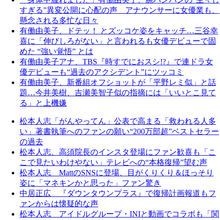
すぎる”異変公開に心配の声 アナウンサーに女優業も、
懸念される多忙な日々
有働由美子、ドテッ！ とズッコケ姿をキャッチ…三谷幸
喜に「伸びしろがない」と言われるも女優デビューで固
めた “強い覚悟” とは
有働由美子アナ、TBS『時すでにおスシ!?』で連ドラ女
優デビューも“過去のアクシデント”にツッコミ
有働由美子、新番組オフショットが「平野レミ似」と話
題…今井美樹、吉瀬美智子似の指摘には「いいとこ見て
る」と上機嫌
松本人志「がんやってん」公表で高まる「救われる人多
い」著書執筆へのファンの願い“200万部超”ベストセラー
の過去
松本人志、高須院長のインスタ登場にファン歓喜も「こ
こで見たいわけやない」テレビへの“本格復帰”望む声
松本人志 MattのSNSに登場、目がくりくり＆ほっそり
姿に「マネキンかと思った」ファン驚き
中居正広 『ダウンタウンプラス』で復帰計画報道もフ
ァンからは懐疑的な声
松本人志 アイドルグループ・INIと動画でコラボも「関