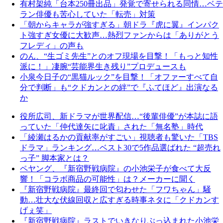
有村架純「台本250冊出品」発覚で寄せられる同情…ベテ
ラン俳優も苦心していた「転売」対策
「朝からキャラが強すぎる」朝ドラ『虎に翼』インパク
ト強すぎ女優に大歓声…熱烈ファンからは「ありがとう
フレディ」の声も
のん、“生ゴミ先生”とのオフ現場を目撃！「もっと知性
派に！」凄腕“芸能界生き残り”プロデュースも
小泉今日子の“黒猫ルック”を目撃！「オファーすべて自
分で判断」も“クドカンとの絆”で『ふてほど』出演なる
か
役所広司、新ドラマが世界配信…“後輩俳優”が本誌に語
っていた「仲代達矢に叱責」された「無名塾」時代
「綾瀬はるかの貢献率がすごい」視聴者も驚いた「TBS
ドラマ」ランキング…ベスト30で5作品選ばれた “超売れ
っ子” 脚本家とは？
ペヤング、『新宿野戦病院』の小池栄子が食べて大反
響！「コラボ商品の可能性」は？メーカーに聞く
『新宿野戦病院』最終回で匂わせた「フワちゃん」騒
動…壮大な伏線回収と広すぎる時事ネタに「クドカンす
げぇ笑」
『新宿野戦病院』ラストでいきなりぶっ込まれた小池栄