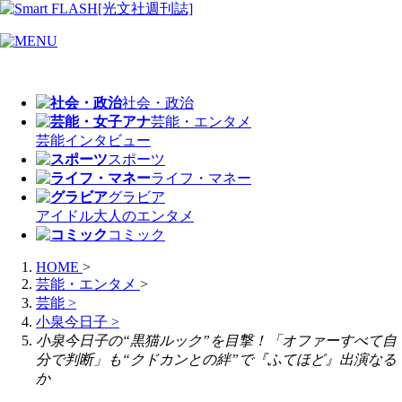
社会・政治
芸能・エンタメ
芸能
インタビュー
スポーツ
ライフ・マネー
グラビア
アイドル
大人のエンタメ
コミック
HOME
>
芸能・エンタメ
>
芸能
>
小泉今日子
>
小泉今日子の“黒猫ルック”を目撃！「オファーすべて自
分で判断」も“クドカンとの絆”で『ふてほど』出演なる
か