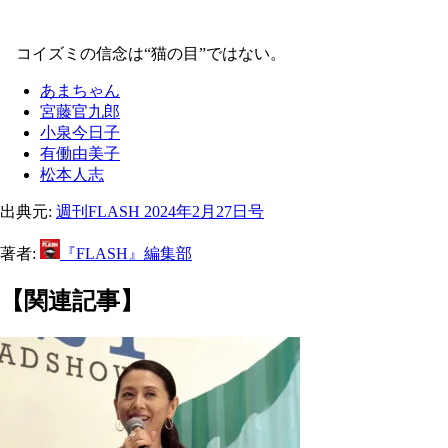
コイズミの信念は“猫の目”ではない。
あまちゃん
宮藤官九郎
小泉今日子
有働由美子
松本人志
出典元:
週刊FLASH 2024年2月27日号
著者:
『FLASH』編集部
【関連記事】