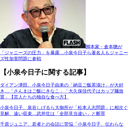
脚本家・倉本聰が
「ジャニーズの圧力」を暴露…小泉今日子ら著名人もジャニー
ズ性加害問題に参戦
【小泉今日子に関する記事】
ダイアン津田、小泉今日子由来の「納豆ご飯茶漬け」が大好
き…「さんまはご飯にきなこ」「大久保佳代子はカップ麺放
置」【芸人たちの独自な食べ方】
小泉今日子、泉谷しげるら大御所が「松本人志問題」に相次ぐ
見解、遠い収束…武井壮は「全部見当違い」と断罪
千原ジュニア、若者との会話に苦悩「小泉今日子、伝わらな