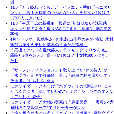
惧
TBS「もう終わってもいい」バラエティ番組『モニタリ
ング』『坂上＆指原のつぶれない店』を抑えた1位は？
【500人にきいた】
TBS「中居正広の新番組」報道に“新鮮味ない”既視感
続々…他局のネタも取り込む“焼き直し番組”乱発の局内
事情
4月期ドラマ、視聴率2ケタ達成は2作品のみの“惨状”木村
拓哉も抗えぬテレビ業界の「新たな指標」
「応援できない次世代芸人」ランキング ゆりやん3位、
霜降り2位を超えた“嫌われ”1位は？【女性500人にきい
た】
『ザ・ノンフィクション』も取り上げた“クズ芸人”が
『水ダウ』企画で評価急上昇…「融資の枠を増やして」
放送後には“らしさ”発揮
モグライダー・ともしげ『水ダウ』での“運転ぶり”に凍
りつく共演者「流していいの?」リアクションのみでオン
エアなしの“恐怖”
モグライダー・芝大輔の実家は「農家民宿」 実母の“家
庭料理のフルコース”でリピーターが続々
「命を奪う要因となる」『水ダウ』演出家の“麻酔ダイイ