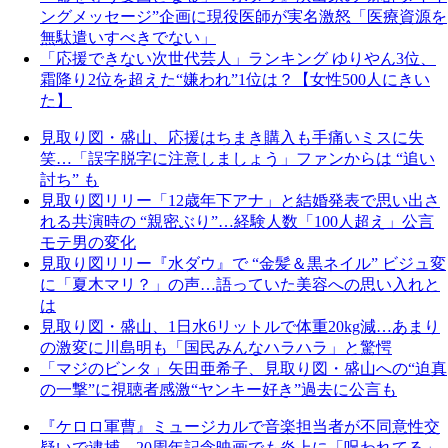
ングメッセージ”企画に現役医師が実名激怒「医療資源を
無駄遣いすべきでない」
「応援できない次世代芸人」ランキング ゆりやん3位、
霜降り2位を超えた“嫌われ”1位は？【女性500人にきい
た】
見取り図・盛山、応援はちまき購入も手痛いミスに失
笑…「誤字脱字に注意しましょう」ファンからは “追い
討ち” も
見取り図リリー「12歳年下アナ」と結婚発表で思い出さ
れる共演時の “親密ぶり”…経験人数「100人超え」公言
モテ男の変化
見取り図リリー『水ダウ』で “金髪＆黒ネイル” ビジュ変
に「夏木マリ？」の声…語っていた美容への思い入れと
は
見取り図・盛山、1日水6リットルで体重20kg減…あまり
の激変に川島明も「国民みんなハラハラ」と驚愕
「マジのビンタ」矢田亜希子、見取り図・盛山への“迫真
の一撃”に視聴者感激“ヤンキー好き”過去に公言も
『ケロロ軍曹』ミュージカルで音楽担当者が不同意性交
疑いで逮捕…20周年記念映画でも炎上に「呪われてる」