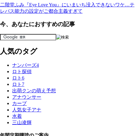
二階堂ふみ『Eye Love You』にいまいち没入できないワケ…テ
レパス能力の設定がご都合主義すぎて
今、あなたにおすすめの記事
人気のタグ
ナンバーズ4
ロト探偵
ロト6
ロト7
出萌クンの萌え予想
アナウンサー
カープ
人気女子アナ
水着
三山凌輝
年間定期購読のご案内