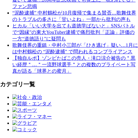
ファン悲鳴
“泥酔逮捕” 中村鶴松が10月復帰で集まる賛否…歌舞伎界
のトラブルの多さに「甘いよね」一部から批判の声も
ヒカル「いい大学を出ても道徳学ばないと」SNSバトル
で“因縁”の東大YouTuber逮捕で痛烈批判「正論」評価の
一方“道徳語り”に疑問も
歌舞伎界の重鎮・中村小三郎が「ひき逃げ」疑い…1月に
は中村鶴松の “泥酔逮捕” で問われるコンプライアンス
【独自ルポ】ゾンビたばこの売人・滝口涼介被告の＂黒
い経歴＂…＂一流野球選手＂との複数のプライベート写
真が語る「球界との蜜月」
カテゴリ一覧