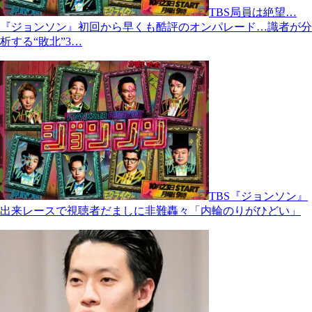
TBS局員は絶望…
『ジョンソン』初回から早くも酷評のオンパレード…識者が分
析する“敗北”3…
TBS『ジョンソン』
出来レースで視聴者だましに非難轟々「内輪のりがひどい」