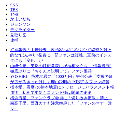
SNS
TBS
TVer
かまいたち
ジョンソン
モグライダー
見取り図
逮捕
妊娠報告の山崎怜奈、政治家への“ズバズバ”姿勢と対照
的な“ぼんやり”発表に一部ファンは複雑…直前のインス
タにも「変化」が
山崎怜奈、突然の妊娠発表に祝福相次ぐも…“情報統制”
徹底ぶりに『ちゃんと説明して』ファン困惑
YOSHIKI、熊本地震に「1000万円」寄付公表「支援の輪
が広がるきっかけに」理由説明の “侠気” をファン絶賛
橋本愛、震度7の熊本地震にメッセージ…ハラスメント報
道後、初めて更新もコメント欄は閉鎖のまま
横浜流星、ファンクラブ会員に「切り抜き拡散」禁止…
森高千里、西野カナも注意喚起した「ファンのマナー違
反」