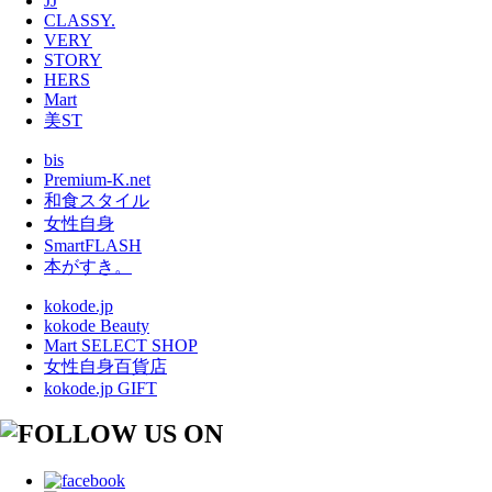
JJ
CLASSY.
VERY
STORY
HERS
Mart
美ST
bis
Premium-K.net
和食スタイル
女性自身
SmartFLASH
本がすき。
kokode.jp
kokode Beauty
Mart SELECT SHOP
女性自身百貨店
kokode.jp GIFT