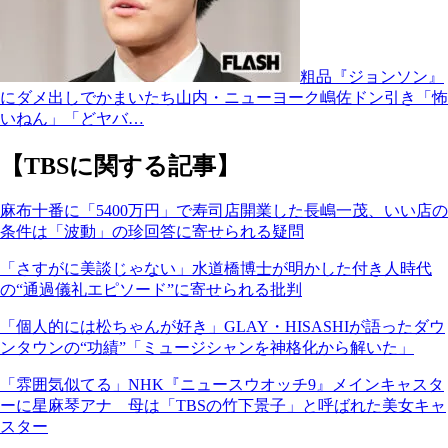
粗品『ジョンソン』
にダメ出しでかまいたち山内・ニューヨーク嶋佐ドン引き「怖
いねん」「どヤバ…
【TBSに関する記事】
麻布十番に「5400万円」で寿司店開業した長嶋一茂、いい店の
条件は「波動」の珍回答に寄せられる疑問
「さすがに美談じゃない」水道橋博士が明かした付き人時代
の“通過儀礼エピソード”に寄せられる批判
「個人的には松ちゃんが好き」GLAY・HISASHIが語ったダウ
ンタウンの“功績”「ミュージシャンを神格化から解いた」
「雰囲気似てる」NHK『ニュースウオッチ9』メインキャスタ
ーに星麻琴アナ 母は「TBSの竹下景子」と呼ばれた美女キャ
スター