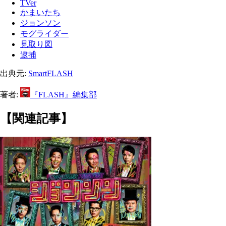
TVer
かまいたち
ジョンソン
モグライダー
見取り図
逮捕
出典元:
SmartFLASH
著者:
『FLASH』編集部
【関連記事】