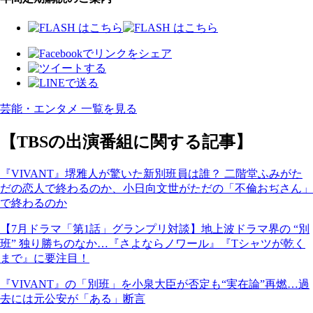
芸能・エンタメ 一覧を見る
【TBSの出演番組に関する記事】
『VIVANT』堺雅人が驚いた新別班員は誰？ 二階堂ふみがた
だの恋人で終わるのか、小日向文世がただの「不倫おぢさん」
で終わるのか
【7月ドラマ「第1話」グランプリ対談】地上波ドラマ界の “別
班” 独り勝ちのなか…『さよならノワール』『Tシャツが乾く
まで』に要注目！
『VIVANT』の「別班」を小泉大臣が否定も“実在論”再燃…過
去には元公安が「ある」断言