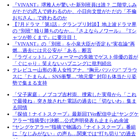
『VIVANT』堺雅人が驚いた新別班員は誰？ 二階堂ふみ
がただの恋人で終わるのか、小日向文世がただの「不倫
おぢさん」で終わるのか
【7月ドラマ「第1話」グランプリ対談】地上波ドラマ界
の “別班” 独り勝ちのなか…『さよならノワール』『Tシ
ャツが乾くまで』に要注目！
『VIVANT』の「別班」を小泉大臣が否定も“実在論”再
燃…過去には元公安が「ある」断言
『ラヴィット!』パフォーマーの失敗でゲスト俳優の首が
「ぐにゃり」笑えないハプニングに批判続出
テレビユー山形の美人女性アナ、“胸元パツパツ” ブラウ
スに「たまらん」SNS衝撃…“地元愛” 封印も体当たり姿
勢で集まる支持
「父子家庭」ノブコブ吉村崇、捜索した実母から「これ
で最後ね」突き放された電話の過去に「切ないわ」集ま
る同情
『探偵！ナイトスクープ』最新回TVer配信中止“ヤングケ
アラー”指摘受け決断…公式声明発表も止まらぬ余波
“ヤングケアラー”指摘で物議の『ナイトスクープ』番組
に「なじみがない」の声も…関東では“打ち切り”の過去