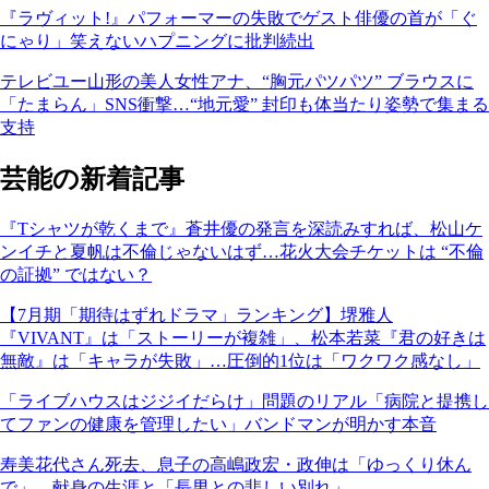
『ラヴィット!』パフォーマーの失敗でゲスト俳優の首が「ぐ
にゃり」笑えないハプニングに批判続出
テレビユー山形の美人女性アナ、“胸元パツパツ” ブラウスに
「たまらん」SNS衝撃…“地元愛” 封印も体当たり姿勢で集まる
支持
芸能の新着記事
『Tシャツが乾くまで』蒼井優の発言を深読みすれば、松山ケ
ンイチと夏帆は不倫じゃないはず…花火大会チケットは “不倫
の証拠” ではない？
【7月期「期待はずれドラマ」ランキング】堺雅人
『VIVANT』は「ストーリーが複雑」、松本若菜『君の好きは
無敵』は「キャラが失敗」…圧倒的1位は「ワクワク感なし」
「ライブハウスはジジイだらけ」問題のリアル「病院と提携し
てファンの健康を管理したい」バンドマンが明かす本音
寿美花代さん死去、息子の高嶋政宏・政伸は「ゆっくり休ん
で」…献身の生涯と「長男との悲しい別れ」