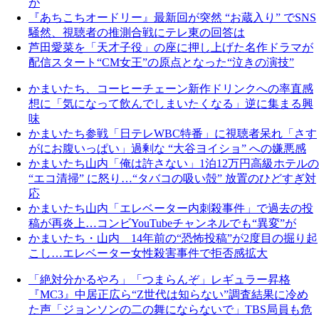
が
『あちこちオードリー』最新回が突然 “お蔵入り” でSNS
騒然、視聴者の推測合戦にテレ東の回答は
芦田愛菜を「天才子役」の座に押し上げた名作ドラマが
配信スタート“CM女王”の原点となった“泣きの演技”
かまいたち、コーヒーチェーン新作ドリンクへの率直感
想に「気になって飲んでしまいたくなる」逆に集まる興
味
かまいたち参戦「日テレWBC特番」に視聴者呆れ「さす
がにお腹いっぱい」過剰な “大谷ヨイショ” への嫌悪感
かまいたち山内「俺は許さない」1泊12万円高級ホテルの
“エコ清掃” に怒り…“タバコの吸い殻” 放置のひどすぎ対
応
かまいたち山内「エレベーター内刺殺事件」で過去の投
稿が再炎上…コンビYouTubeチャンネルでも“異変”が
かまいたち・山内 14年前の“恐怖投稿”が2度目の掘り起
こし…エレベーター女性殺害事件で拒否感拡大
「絶対分かるやろ」「つまらんぞ」レギュラー昇格
『MC3』中居正広ら“Z世代は知らない”調査結果に冷め
た声「ジョンソンの二の舞にならないで」TBS局員も危