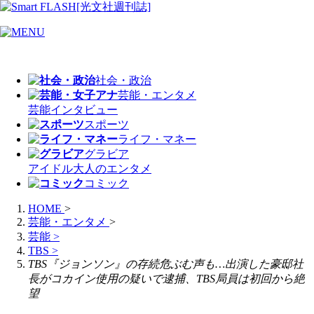
社会・政治
芸能・エンタメ
芸能
インタビュー
スポーツ
ライフ・マネー
グラビア
アイドル
大人のエンタメ
コミック
HOME
>
芸能・エンタメ
>
芸能
>
TBS
>
TBS『ジョンソン』の存続危ぶむ声も…出演した豪邸社
長がコカイン使用の疑いで逮捕、TBS局員は初回から絶
望