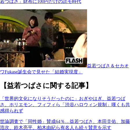
若つばさ」財布に100円だけの読モ時代
益若つばさ＆セカオ
ワFukase誕生会で見せた「結婚実現度」
【益若つばさに関する記事】
「世界的文化になりそうだったのに」おぎやはぎ、益若つば
さ、ホリエモン、フィフィら「渋谷ハロウィン規制」嘆くも共
感得られず
世論調査で「同性婚」賛成64％…益若つばさ、本田圭佑、加藤
浩次、鈴木亮平、柏木由紀ら有名人も続々賛意を示す