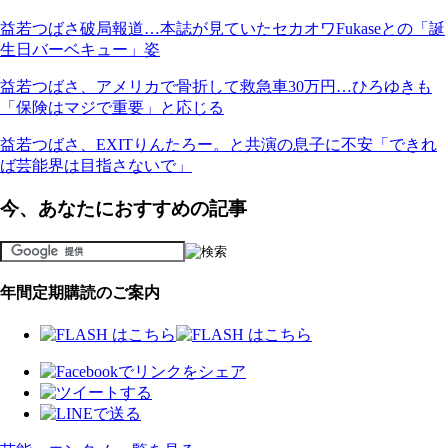
益若つばさ破局報道…本誌が見ていたセカオワFukaseとの「誕
生日バーベキュー」姿
益若つばさ、アメリカで骨折して救急車30万円…ひろゆきも
「保険はマジで重要」と応じる
益若つばさ、EXITりんたろー。と共演の息子に不安「できれ
ば芸能界は目指さないで」
今、あなたにおすすめの記事
年間定期購読のご案内