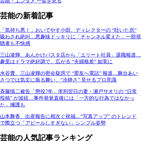
芸能・エンタメ 一覧を見る
芸能の新着記事
「気持ち悪！」おいでやす小田、ディレクターの “吐いた息”
吸わされ絶叫…悪趣味ドッキリに「チャンネル変えた」一部視
聴者も不快感
三山凌輝、あんかけパスタ店から「エリート社員」退職報道…
趣里はドラマ絶好調で、広がる “夫婦格差” 如実に
水谷豊、三山凌輝の密会疑惑で “盟友へ電話” 報道…舞台あい
さつでは気丈に振る舞い、“冷静さ” 見せるプロ意識
斉藤慎二被告「懲役7年」求刑翌日の妻・瀬戸サオリの “日常
投稿” が波紋…事件発覚直後には「一方的な行為ではなかっ
た」擁護も
山本舞香、出産報告に相次ぐ祝福…“写真アップ” のトレンド
で際立つ「アピールしすぎない」シンプル姿勢
芸能の人気記事ランキング