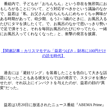
番組内で、子どもが「おちんちん」という存在を無邪気にお
もしろがることについて、どう対応すべきかという議論のなか
で、益若は「私、お父さんのおちんちんにめちゃくちゃ興味が
ある時期があって。幼少期、もう2～3歳のときに、お風呂入る
たびにタマを潰したくて。で、お風呂のなかで思いっきり勢い
で足で潰そうと。それを毎回お風呂のたびにやってたら、一緒
にお風呂入ってくれなくなった」と、衝撃の発言を披露。
【関連記事：カリスマモデル「益若つばさ」財布に100円だけ
の読モ時代】
過去には「避妊リング」を装着したことを告白して大きな話
題になったこともある彼女ならではの発言で、スタジオを沸か
せたが、それ以上にインパクトを与えたのが、益若の顔の“異
変”だった。
益若は3月20日に放送されたニュース番組『ABEMA Prime』