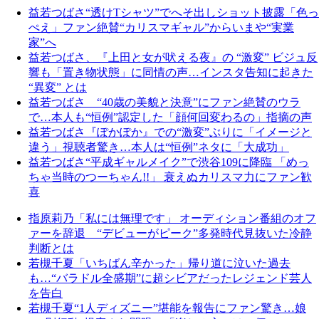
益若つばさ“透けTシャツ”でへそ出しショット披露「色っ
ぺえ」ファン絶賛“カリスマギャル”からいまや“実業
家”へ
益若つばさ、『上田と女が吠える夜』の “激変” ビジュ反
響も「置き物状態」に同情の声…インスタ告知に起きた
“異変” とは
益若つばさ “40歳の美貌と決意”にファン絶賛のウラ
で…本人も“恒例”認定した「顔何回変わるの」指摘の声
益若つばさ『ぽかぽか』での“激変”ぶりに「イメージと
違う」視聴者驚き…本人は“恒例”ネタに「大成功」
益若つばさ“平成ギャルメイク”で渋谷109に降臨 「めっ
ちゃ当時のつーちゃん!!」 衰えぬカリスマ力にファン歓
喜
指原莉乃「私には無理です」 オーディション番組のオフ
ァーを辞退 “デビューがピーク”多発時代見抜いた冷静
判断とは
若槻千夏「いちばん辛かった」帰り道に泣いた過去
も…“バラドル全盛期”に超シビアだったレジェンド芸人
を告白
若槻千夏“1人ディズニー”堪能を報告にファン驚き…娘