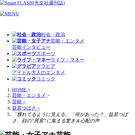
社会・政治
芸能・エンタメ
芸能
インタビュー
スポーツ
ライフ・マネー
グラビア
アイドル
大人のエンタメ
コミック
HOME
>
芸能・エンタメ
>
芸能
>
益若つばさ
>
「腫れてるように見える」「何があった？」益若つば
さ、顔の“異変”に集まる驚き＆心配の声
芸能