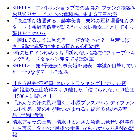
SHELLY、アパレルショップでの店員の“フランク接客＆
お見送りサービス”への違和感に集まる同意の声
「快進撃が凄過ぎる」藤本美貴、夫婦の冠料理番組がス
タート！番組関係者が語る“ママタレ新女王”として引っ
張りだこのワケ
「腫れてるように見える」「何があった？」益若つば
さ、顔の“異変”に集まる驚き＆心配の声
3時のヒロインゆめっち「断れない性格で “フォーブッキ
ング” も」ドタキャン連発で意識改革
SHELLY、第3子妊娠と事実婚を発表…本誌が目撃してい
た “手つなぎデート” 現場
【もう勘弁“不祥事”タレントランキング】“ホテル密
会”報道の三山凌輝を引き離した「信じられない」1位は
【500人に聞いた】
「あんたの汗の風が届く」小原ブラスがハンディファン
に不快感「髪の毛が吸い込まれる」被害多発の“必需
品”に潜む危険
清水アキラの三男・清水良太郎さん急逝…覚せい剤事件
から再起、父との “最後の共演” からわずか2カ月後の悲
報