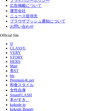
プライバシーポリシー
広告掲載について
運営会社
ニュース提供先
ブラウザプッシュ通知について
お問い合わせ
Official Site
JJ
CLASSY.
VERY
STORY
HERS
Mart
美ST
bis
Premium-K.net
和食スタイル
女性自身
SmartFLASH
本がすき。
kokode.jp
kokode Beauty