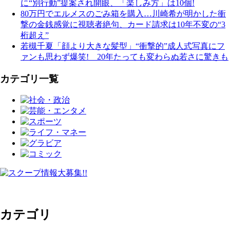
に“別行動”提案され開眼、「楽しみ方」は10個!
80万円でエルメスのごみ箱を購入…川崎希が明かした衝
撃の金銭感覚に視聴者絶句、カード請求は10年不変の“3
桁超え”
若槻千夏「顔より大きな髪型」“衝撃的”成人式写真にフ
ァンも思わず爆笑! 20年たっても変わらぬ若さに驚きも
カテゴリ一覧
カテゴリ