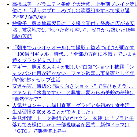
高橋成美 バラエティ番組で大活躍、上半期ブレイク第1
位に！「喋りのプロ」めざし出演番組をすべて振り返
る“努力家”の顔
紗栄子、熊本地震翌日に「支援金受付」発表に広がる安
堵…被災地では “地べた寄り添い”、ゼロから築いた16年
間の苦節
「朝までカラオケオールして撮影」益若つばさが明かす
「100億円ギャル」時代…「全部の方向に本気」でいまも
続くブランド立ち上げ
マギー、胸元＆太ももが眩しい“白銀”ショット披露「シ
ャンパンに目が行かない」ファン歓喜…実業家として年
商“億”超えセレブ生活
安達祐実、海辺の “振り向きショット” で肩ひもチラリ、
ファンも「水着ですか」と興奮…変わらぬ美貌の秘訣は
“自然体ケア”
人気サロンモデル緑川春菜「グラビアを初めて食生活、
生活習慣を変えることができました」
生見愛瑠 トーク番組での“セクシー衣装”に「ブラヒモ
落ちてる様にしか」一部視聴者が困惑…新作ドラマは
『GTO』で期待値上昇中