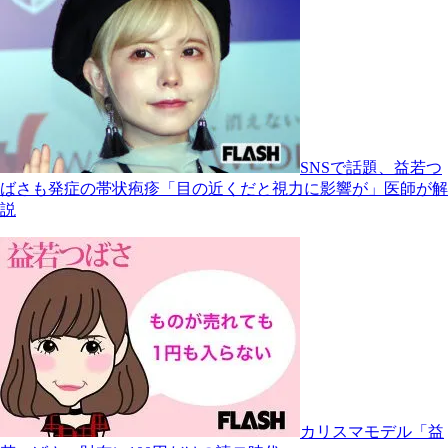
SNSで話題、益若つ
ばさも発症の帯状疱疹「目の近くだと視力に影響が」医師が解
説
カリスマモデル「益