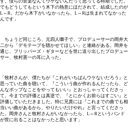
す。僕らの音楽なんてウケないんだって思ってる時期でした。
でもどうしてもという木下の熱意にほだされて、結成したのが
L⇔R。だから木下がいなかったら、L⇔Rは生まれてなかった
んです」
ちょうど同じころ、元四人囃子で、プロデューサーの岡井大
二から「デモテープを聴かせてほしい」と連絡がある。岡井を
通じ、フリッパーズ・ギターなどを世に送り出したプロデュー
サー、牧村憲一の耳に入った。
「牧村さんが、僕たちが『これがいちばんウケないだろう』と
思っていた曲を聴いて、『こういう曲が作れるんだったら、ど
んなポップなことをやってもいい』とおっしゃってくださっ
て。今までの評価とは真逆で、『とにかくお前らはすごい』と
評価していただきました。特に兄貴には『これまでの曲でも相
当いい曲があるから、やりたいだけやれ』と言ってくださっ
た。岡井さんと牧村さんがいなかったら、L⇔Rというバンド
が世に出ることはなかったと思います」