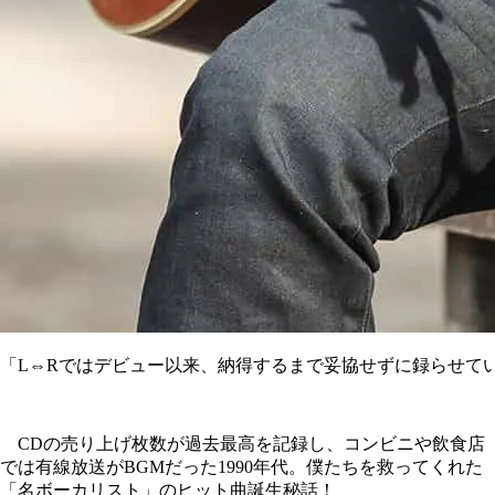
「L⇔Rではデビュー以来、納得するまで妥協せずに録らせて
CDの売り上げ枚数が過去最高を記録し、コンビニや飲食店
では有線放送がBGMだった1990年代。僕たちを救ってくれた
「名ボーカリスト」のヒット曲誕生秘話！