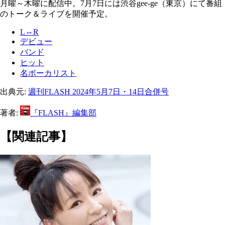
月曜～木曜に配信中。7月7日には渋谷gee-ge（東京）にて番組
のトーク＆ライブを開催予定。
L⇔R
デビュー
バンド
ヒット
名ボーカリスト
出典元:
週刊FLASH 2024年5月7日・14日合併号
著者:
『FLASH』編集部
【関連記事】