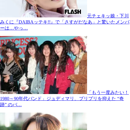
元チェキッ娘・下川
みくに『DAIBAッテキ!!』で「さすがだなあ」と驚いたメンバ
ーは…やっ…
「もう一度みたい！
1980～90年代バンド」ジュディマリ、プリプリを抑えた “奇
跡” のバ…