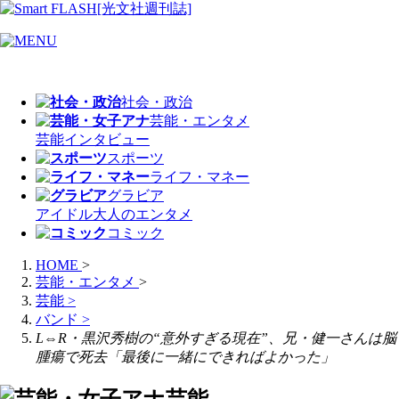
社会・政治
芸能・エンタメ
芸能
インタビュー
スポーツ
ライフ・マネー
グラビア
アイドル
大人のエンタメ
コミック
HOME
>
芸能・エンタメ
>
芸能
>
バンド
>
L⇔R・黒沢秀樹の“意外すぎる現在”、兄・健一さんは脳
腫瘍で死去「最後に一緒にできればよかった」
芸能