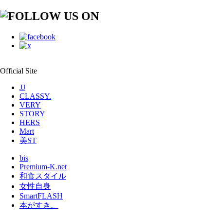
Official Site
JJ
CLASSY.
VERY
STORY
HERS
Mart
美ST
bis
Premium-K.net
和食スタイル
女性自身
SmartFLASH
本がすき。