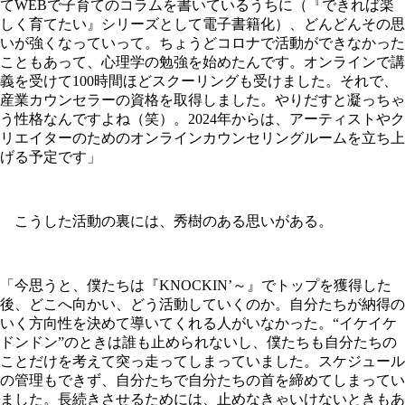
てWEBで子育てのコラムを書いているうちに（『できれば楽
しく育てたい』シリーズとして電子書籍化）、どんどんその思
いが強くなっていって。ちょうどコロナで活動ができなかった
こともあって、心理学の勉強を始めたんです。オンラインで講
義を受けて100時間ほどスクーリングも受けました。それで、
産業カウンセラーの資格を取得しました。やりだすと凝っちゃ
う性格なんですよね（笑）。2024年からは、アーティストやク
リエイターのためのオンラインカウンセリングルームを立ち上
げる予定です」
こうした活動の裏には、秀樹のある思いがある。
「今思うと、僕たちは『KNOCKIN’～』でトップを獲得した
後、どこへ向かい、どう活動していくのか。自分たちが納得の
いく方向性を決めて導いてくれる人がいなかった。“イケイケ
ドンドン”のときは誰も止められないし、僕たちも自分たちの
ことだけを考えて突っ走ってしまっていました。スケジュール
の管理もできず、自分たちで自分たちの首を締めてしまってい
ました。長続きさせるためには、止めなきゃいけないときもあ