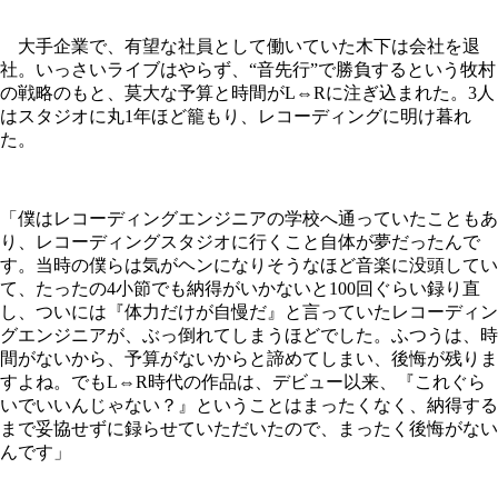
大手企業で、有望な社員として働いていた木下は会社を退
社。いっさいライブはやらず、“音先行”で勝負するという牧村
の戦略のもと、莫大な予算と時間がL⇔Rに注ぎ込まれた。3人
はスタジオに丸1年ほど籠もり、レコーディングに明け暮れ
た。
「僕はレコーディングエンジニアの学校へ通っていたこともあ
り、レコーディングスタジオに行くこと自体が夢だったんで
す。当時の僕らは気がヘンになりそうなほど音楽に没頭してい
て、たったの4小節でも納得がいかないと100回ぐらい録り直
し、ついには『体力だけが自慢だ』と言っていたレコーディン
グエンジニアが、ぶっ倒れてしまうほどでした。ふつうは、時
間がないから、予算がないからと諦めてしまい、後悔が残りま
すよね。でもL⇔R時代の作品は、デビュー以来、『これぐら
いでいいんじゃない？』ということはまったくなく、納得する
まで妥協せずに録らせていただいたので、まったく後悔がない
んです」