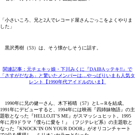
「小さいころ、兄と2人でレコード屋さんごっこをよくやりま
した」
黒沢秀樹（53）は、そう懐かしそうに話す。
関連記事：元チェキッ娘・下川みくに『DAIBAッテキ!!』で
「さすがだなあ」と驚いたメンバーは…やっぱりいまも人気タ
レント【1990年代アイドルのいま】
1990年に兄の健一さん、木下裕晴（57）とL⇔Rを結成。
1991年にデビューすると、1994年には映画『四姉妹物語』の主
題歌となった『HELLO,IT’S ME』がスマッシュヒット。1995
年に月9ドラマ『僕らに愛を！』（フジテレビ系）の主題歌と
なった『KNOCK’IN ON YOUR DOOR』がオリコンチャート
で1位を獲得し、ミリオンセラーとなった。