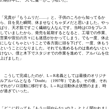
の制作中に、ついに健一がこう呟いた。
「兄貴が『もうムリだ……』と。子供のころから知ってるか
ら、目を見た瞬間、休ませなくちゃダメだと思いました。やっ
ぱり、天才肌ですごく繊細な人なんです。当時はCDをプレス
していましたから、発売を延期するとなると、工場での作業、
営業や宣伝の方々にも迷惑がかかってしまう。でも一度、休止
にしなくちゃということで各方面に頭を下げて、一度、休もう
ということになりました。それでも進めるものは進めないとい
けない。僕と木下でスタジオでの作業を進めて、アルバムを仕
上げました」
こうして完成したのが、L⇔R名義としては最後のオリジナ
ルアルバムとなる『Doubt』（1997年）である。その後、それ
ぞれがソロ活動に移行する。L⇔Rは活動休止状態のまま、時
が過ぎていった。
「どこに行っても『もう一回やらないの？』とよく聞かれまし