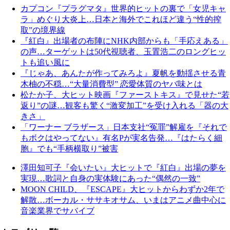
カプコン『プラグマタ』世界的ヒットの裏で「女児キャ
ラ」めぐり大炎上…日本と海外でこれほど違う“性的搾
取”の境界線
『紅白』出場者の布陣にNHK内部からも「手応えある」
の声…ターゲットは50代視聴者、玉置浩二のロングヒッ
トも追い風に
『じゃあ、あんたが作ってみろよ』夏帆を動揺させる青
木柚の不穏…“大量消費型” 恋愛体質のヤバ味とは
松たか子、大ヒット映画『ファーストキス』で見せた“若
返り”の謎…観客も驚く“激変加工”を受け入れる「器の大
きさ」
「ワーナー ブラザース」日本支社“冤罪”解雇を『それで
もボクはやってない』有名Pが実名告発…『はたらく細
胞』でも“手柄横取り”被害
澤田知可子『会いたい』大ヒットで『紅白』出場の夢を
実現…歌詞と自身の実体験にあった“偶然の一致”
MOON CHILD、『ESCAPE』大ヒットからわずか2年で
解散…ボーカル・ササキオサム、いまはアニメ曲中心に
音楽業界でサバイブ