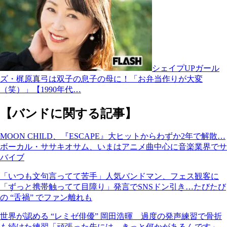
シェイプUPガール
ズ・梶原真弓は双子の息子の母に！「お弁当作りが大変
（笑）」【1990年代…
【バンドに関する記事】
MOON CHILD、『ESCAPE』大ヒットからわずか2年で解散…
ボーカル・ササキオサム、いまはアニメ曲中心に音楽業界でサ
バイブ
「いつも文句言ってて苦手」人気バンドマン、フェス観客に
「ずっと携帯触ってて目障り」発言でSNSドン引き…たびたび
の “舌禍” でファン離れも
世界が認める “レミゼ俳優” 岡田浩暉 過度の発声練習で骨折
も続けた練習「頑張った先には、きっと何かがあるんです」