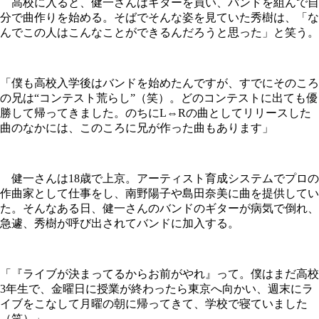
高校に入ると、健一さんはギターを買い、バンドを組んで自
分で曲作りを始める。そばでそんな姿を見ていた秀樹は、「な
んでこの人はこんなことができるんだろうと思った」と笑う。
「僕も高校入学後はバンドを始めたんですが、すでにそのころ
の兄は“コンテスト荒らし”（笑）。どのコンテストに出ても優
勝して帰ってきました。のちにL⇔Rの曲としてリリースした
曲のなかには、このころに兄が作った曲もあります」
健一さんは18歳で上京。アーティスト育成システムでプロの
作曲家として仕事をし、南野陽子や島田奈美に曲を提供してい
た。そんなある日、健一さんのバンドのギターが病気で倒れ、
急遽、秀樹が呼び出されてバンドに加入する。
「『ライブが決まってるからお前がやれ』って。僕はまだ高校
3年生で、金曜日に授業が終わったら東京へ向かい、週末にラ
イブをこなして月曜の朝に帰ってきて、学校で寝ていました
（笑）」