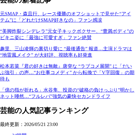
芸能の新着記事
元SMAP・森且行、レース優勝のオフショットで見せた“アイ
テム”に「どれだけSMAP好きなの」ファン感涙
“美脚炸裂シンデレラ”元女子キックボクサー、“豊満ボディ”の
ビキニ姿に「最強に可愛すぎ」ファン絶賛
趣里、三山凌輝の裏切り愛に “最後通告” 報道…主演ドラマは
“地雷風メイク” が大好評、視聴率も好発進
松本若菜『君の好きは無敵』唐突な “ラブコメ展開” に「だい
ぶ強引」の声…“お仕事コメディ” から転換で「V字回復」の期
待も
「億の指が折れる」水谷隼、投資の“破格の負けっぷり”明かし
ネット唖然…“フルレバ”強気の豪快セカンドライフ
芸能の人気記事ランキング
最終更新：2026/05/21 23:00