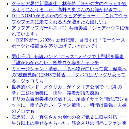
グラビア界に新星誕生！林美希「ほかの方のグラビを観
るようになりました。髙野真央さんのお顔が好きで」
DJ・NOMAがまさかのグラビアデビュー！「これでクラ
ブやフェスに来てくれる人が増えたら嬉しい」
アップアップガールズ（2）兵頭美波「シェアハウスに憧
れています」
「RIZINガール2026」新田妃奈、目指すは「モータース
ポーツと格闘技を盛り上げていきたいです」
栗山千明、伝説バンド “キッス” メイクで上野駅を爆走
「誰かわからない」衝撃ロケ姿をキャッチ
ミュージシャン・清春、「食べ物が白いって変」健康へ
の“独自見解”にSNSで賛否…「タバコはガッツリ吸って
る」ツッコミも
世界的バンド「メタリカ」がイタリア公演で『北斗の
拳』主題歌演奏に「快挙」識者が語る感動
ドリカム吉田美和の19歳下夫、尾藤イサオと“激似”2ショ
ットに「親子みたい」ファン驚愕…「料理は最強」夫婦
のノロケも
石黒彩、夫・真矢さんお別れの会で気丈に取材対応「一
生分以上の幸せをもらった」筋金入りの“愛”にファン涙