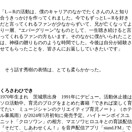
「L⇔Rの活動は、僕のキャリアのなかでたくさんの人と知り
合うきっかけを作ってくれました。今でもずっとL⇔Rを好き
だと言ってくれるファンが少なからずいて、兄が亡くなってよ
り一層、“エバーグリーン”なものとして、一生聴き続けると言
ってくれるファンの方もいます。そのなかに僕がいられたこと
は、神様の贈りもののような時間でした。今後は自分が経験さ
せてもらったことを、皆さんにお返ししていきたいです」
そう話す秀樹の表情は、とても柔らかかった。
くろさわひでき
1970年生まれ 茨城県出身 1991年にデビュー。活動休止後は
ソロ活動中。育児のブログをまとめた書籍『できれば楽しく育
てたい ミュージシャンのクリエイティブ育児ノート』（ホテ
ル暴風雨）が2024年5月初旬に発売予定。ハイトーンボイスユ
ニット「クロソワン」の相方、マエソワヒロユキとの育談配信
『そだて、しあわせくん！』を音声配信アプリ「stand.FM」で