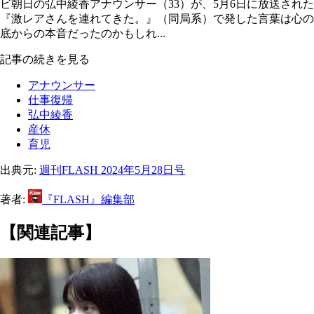
ビ朝日の弘中綾香アナウンサー（33）が、5月6日に放送された
『激レアさんを連れてきた。』（同局系）で発した言葉は心の
底からの本音だったのかもしれ...
記事の続きを見る
アナウンサー
仕事復帰
弘中綾香
産休
育児
出典元:
週刊FLASH 2024年5月28日号
著者:
『FLASH』編集部
【関連記事】