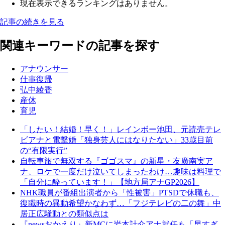
現在表示できるランキングはありません。
記事の続きを見る
関連キーワードの記事を探す
アナウンサー
仕事復帰
弘中綾香
産休
育児
「したい！結婚！早く！」レインボー池田、元読売テレ
ビアナと電撃婚「独身芸人にはなりたない」33歳目前
の“有限実行”
自転車旅で無双する『ゴゴスマ』の新星・友廣南実ア
ナ、ロケで一度だけ泣いてしまったわけ…趣味は料理で
「自分に酔っています！」【地方局アナGP2026】
NHK職員が番組出演者から「性被害」PTSDで休職も、
復職時の異動希望かなわず…「フジテレビの二の舞」中
居正広騒動との類似点は
『newsおかえり』新MCに岩本計介アナ就任も「早すぎ