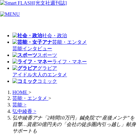
社会・政治
芸能・エンタメ
芸能
インタビュー
スポーツ
ライフ・マネー
グラビア
アイドル
大人のエンタメ
コミック
HOME
>
芸能・エンタメ
>
芸能
>
弘中綾香
>
弘中綾香アナ「2時間10万円」鍼灸院で“産後メンテ”を
目撃…資産50億円夫の「会社の徒歩圏内引っ越し」献身
サポートも