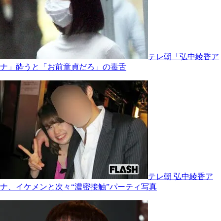
テレ朝「弘中綾香ア
ナ」酔うと「お前童貞だろ」の毒舌
テレ朝 弘中綾香ア
ナ、イケメンと次々“濃密接触”パーティ写真