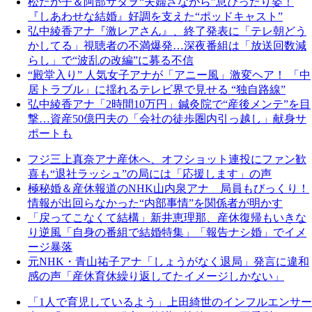
松たか子＆阿部サダヲ“夫婦さながら”息ぴったり姿！
『しあわせな結婚』好調を支えた“ポッドキャスト”
弘中綾香アナ『激レアさん』、終了発表に「テレ朝どう
かしてる」視聴者の不満爆発…深夜番組は「放送回数減
らし」で“波乱の改編”に募る不信
“殿堂入り” 人気女子アナが「アニー風」激変ヘア！ 「中
居トラブル」に揺れるテレビ界で見せる “独自路線”
弘中綾香アナ「2時間10万円」鍼灸院で“産後メンテ”を目
撃…資産50億円夫の「会社の徒歩圏内引っ越し」献身サ
ポートも
フジ三上真奈アナ産休へ、オフショット連投にファン歓
喜も“退社ラッシュ”の局には「応援します」の声
極秘婚＆産休報道のNHK山内泉アナ 局員もびっくり！
情報が出回らなかった“内部事情”を関係者が明かす
「戻ってこなくて結構」新井恵理那、産休復帰もいきな
り逆風「自身の番組で結婚特集」「報告ナシ婚」でイメ
ージ暴落
元NHK・青山祐子アナ「しょうがなく退局」発言に違和
感の声「産休育休繰り返してたイメージしかない」
「1人で育児しているよう」上田綺世のインフルエンサー