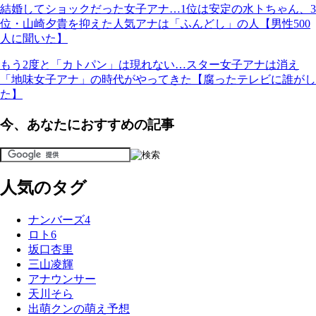
結婚してショックだった女子アナ…1位は安定の水トちゃん、3
位・山崎夕貴を抑えた人気アナは「ふんどし」の人【男性500
人に聞いた】
もう2度と「カトパン」は現れない…スター女子アナは消え
「地味女子アナ」の時代がやってきた【腐ったテレビに誰がし
た】
今、あなたにおすすめの記事
人気のタグ
ナンバーズ4
ロト6
坂口杏里
三山凌輝
アナウンサー
天川そら
出萌クンの萌え予想