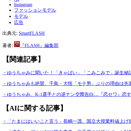
Instagram
ファッションモデル
モデル
広告
出典元:
SmartFLASH
著者:
『FLASH』編集部
【関連記事】
・ゆうちゃみに聞いた！「きゃぱい」「こみこみで」誕生秘
・ゆうちゃみも絶賛、千鳥・大悟「モテ男」ぶりの理由は先
・ゆうちゃみ、K-1選手との逆ナン交際告白…『恋セワ』恋
【AIに関する記事】
・「たまにはいいこと言う」長嶋一茂、国立大授業料値上げ提