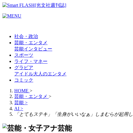
社会・政治
芸能・エンタメ
芸能
インタビュー
スポーツ
ライフ・マネー
グラビア
アイドル
大人のエンタメ
コミック
HOME
>
芸能・エンタメ
>
芸能
>
AI
>
「とてもステキ」「生身がいいなぁ」しまむらが起用し
芸能