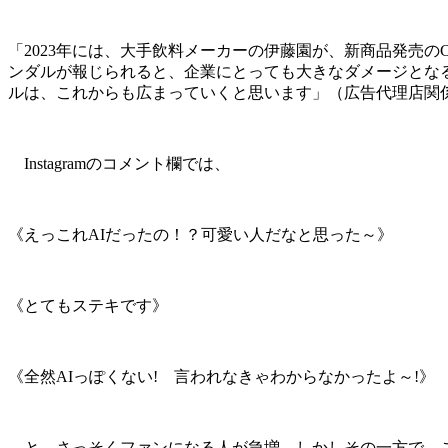
「2023年には、大手飲料メーカーの伊藤園が、新商品発売
ンダルが報じられると、企業にとっても大きなダメージとなる
ルは、これからも広まっていくと思います」（広告代理店関
Instagramのコメント欄では、
《えっこれAIだったの！？可愛い人だなと思った～》
《とてもステキです》
《全然AIっぽくない! 言われなきゃわからなかったよ～!》
と、さっそくファンになる人が急増。しかしその一方で、