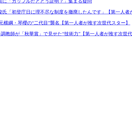
対策に「カップルだとどう証明？」集まる疑問
俊氏「初登庁日に理不尽な制度を撤廃したんです」【第一人者
は元横綱・琴櫻の“二代目”襲名【第一人者が推す次世代スター】
手調教師が「秋華賞」で見せた“技術力”【第一人者が推す次世