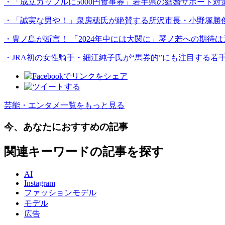
・「成立カップルに5000円食事券」岩手県の結婚サポート
・「誠実な男や！」泉房穂氏が絶賛する所沢市長・小野塚勝
・豊ノ島が断言！ 「2024年中には大関に」琴ノ若への期待
・JRA初の女性騎手・細江純子氏が“馬券的”にも注目する若
芸能・エンタメ一覧をもっと見る
今、あなたにおすすめの記事
関連キーワードの記事を探す
AI
Instagram
ファッションモデル
モデル
広告