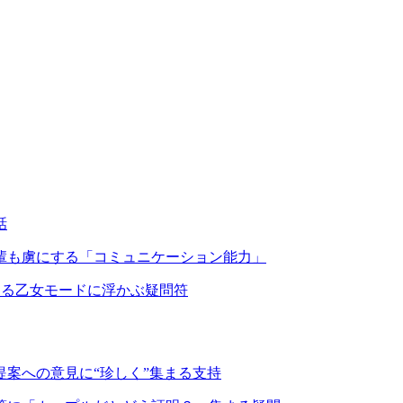
話
輩も虜にする「コミュニケーション能力」
する乙女モードに浮かぶ疑問符
案への意見に“珍しく”集まる支持