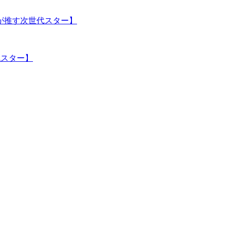
が推す次世代スター】
代スター】