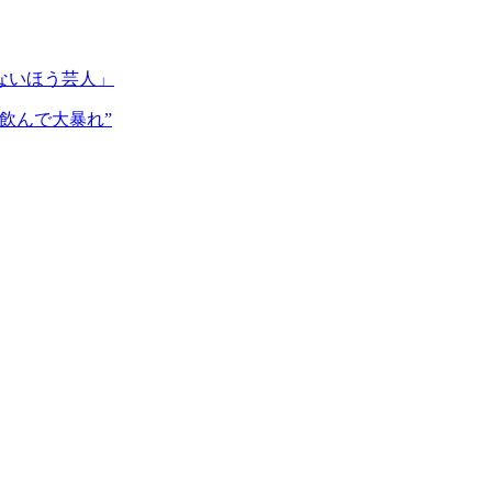
ないほう芸人」
飲んで大暴れ”