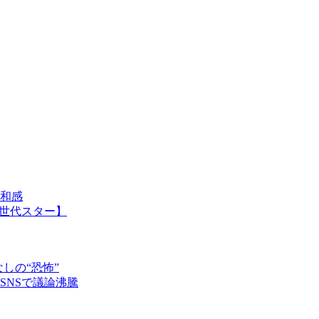
和感
世代スター】
しの“恐怖”
SNSで議論沸騰