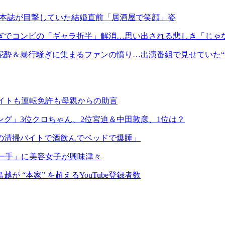
配」本誌が目撃していた結婚直前「居酒屋で笑顔」姿
騒ぎでコンビの「ギャラ折半」解消…思い出される悲しき「じゃ
酔＆暴行騒ぎに集まるファンの憤り…出演番組で見せていた“
バイトも運転免許も母親からの助言
グ」3位クロちゃん、2位宮迫＆中田敦彦、1位は？
の清掃バイトで酒飲んでベッドで爆睡」
の一手」に美容女子が興味津々
“本家” を超えるYouTube登録者数