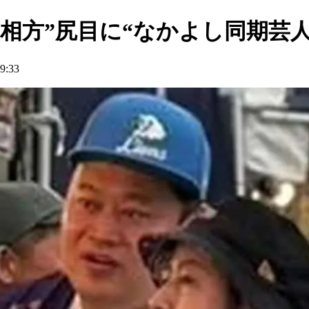
相方”尻目に“なかよし同期芸
:33