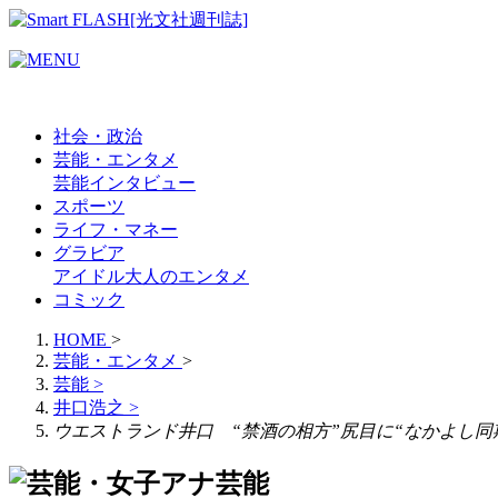
社会・政治
芸能・エンタメ
芸能
インタビュー
スポーツ
ライフ・マネー
グラビア
アイドル
大人のエンタメ
コミック
HOME
>
芸能・エンタメ
>
芸能
>
井口浩之
>
ウエストランド井口 “禁酒の相方”尻目に“なかよし同
芸能