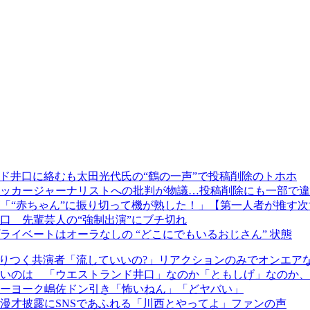
ド井口に絡むも太田光代氏の“鶴の一声”で投稿削除のトホホ
ッカージャーナリストへの批判が物議…投稿削除にも一部で違
「“赤ちゃん”に振り切って機が熟した！」【第一人者が推す次
口 先輩芸人の“強制出演”にブチ切れ
イベートはオーラなしの “どこにでもいるおじさん” 状態
りつく共演者「流していいの?」リアクションのみでオンエアな
いのは 「ウエストランド井口」なのか「ともしげ」なのか、
ーヨーク嶋佐ドン引き「怖いねん」「どヤバい」
漫才披露にSNSであふれる「川西とやってよ」ファンの声