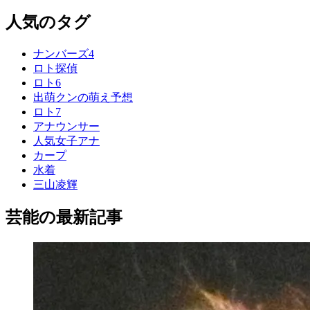
人気のタグ
ナンバーズ4
ロト探偵
ロト6
出萌クンの萌え予想
ロト7
アナウンサー
人気女子アナ
カープ
水着
三山凌輝
芸能の最新記事