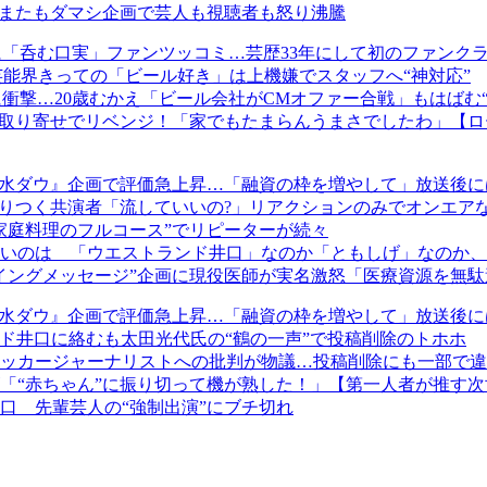
』またもダマシ企画で芸人も視聴者も怒り沸騰
に「呑む口実」ファンツッコミ…芸歴33年にして初のファンク
芸能界きっての「ビール好き」は上機嫌でスタッフへ“神対応”
に衝撃…20歳むかえ「ビール会社がCMオファー合戦」もはばむ
お取り寄せでリベンジ！「家でもたまらんうまさでしたわ」【
『水ダウ』企画で評価急上昇…「融資の枠を増やして」放送後に
りつく共演者「流していいの?」リアクションのみでオンエアな
家庭料理のフルコース”でリピーターが続々
いのは 「ウエストランド井口」なのか「ともしげ」なのか、
イングメッセージ”企画に現役医師が実名激怒「医療資源を無
『水ダウ』企画で評価急上昇…「融資の枠を増やして」放送後に
ド井口に絡むも太田光代氏の“鶴の一声”で投稿削除のトホホ
ッカージャーナリストへの批判が物議…投稿削除にも一部で違
「“赤ちゃん”に振り切って機が熟した！」【第一人者が推す次
口 先輩芸人の“強制出演”にブチ切れ