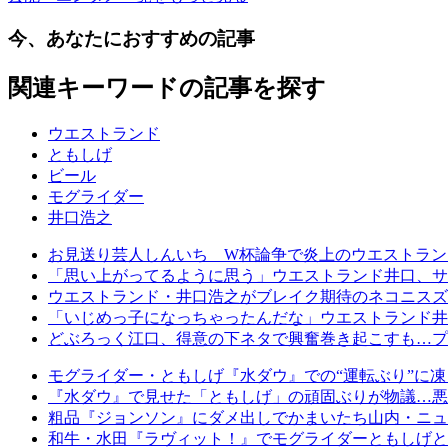
今、あなたにおすすめの記事
関連キーワードの記事を探す
ウエストランド
ともしげ
ビール
モグライダー
井口浩之
お見送り芸人しんいち W杯論争で炎上のウエストラン
「思い上がってるように思う」ウエストランド井口、サ
ウエストランド・井口浩之がブレイク期待のネコニスズ
「いじめっ子になっちゃったんだな」ウエストランド井
どぶろっく江口、得意の下ネタで興奮巻き起こすも…プラ
モグライダー・ともしげ『水ダウ』での“運転ぶり”に凍
『水ダウ』で見せた「ともしげ」の頑固ぶりが物議…悪
粗品『ジョンソン』にダメ出しでかまいたち山内・ニュ
和牛・水田『ラヴィット！』でモグライダーともしげと