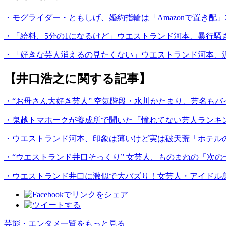
・モグライダー・ともしげ、婚約指輪は「Amazonで置き
・「給料、5分の1になるけど」ウエストランド河本、暴行
・「好きな芸人消えるの見たくない」ウエストランド河本、泥
【井口浩之に関する記事】
・“お母さん大好き芸人” 空気階段・水川かたまり、芸名も
・鬼越トマホークが養成所で聞いた「憧れてない芸人ランキン
・ウエストランド河本、印象は薄いけど実は破天荒「ホテル
・“ウエストランド井口そっくり” 女芸人、ものまねの「次
・ウエストランド井口に激似で大バズり！女芸人・アイドル鳥越が 
芸能・エンタメ一覧をもっと見る