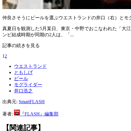
仲良さそうにビールを選ぶウエストランドの井口（右）とモ
真夏日を観測した5月某日、東京・中野でおこなわれた「大江
ンビ結成時期が同期の2人は、「...
記事の続きを見る
1
2
ウエストランド
ともしげ
ビール
モグライダー
井口浩之
出典元:
SmartFLASH
著者:
『FLASH』編集部
【関連記事】