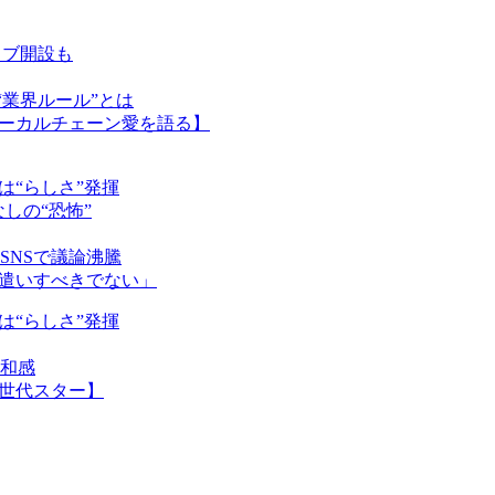
ラブ開設も
“業界ルール”とは
ローカルチェーン愛を語る】
は“らしさ”発揮
しの“恐怖”
SNSで議論沸騰
駄遣いすべきでない」
は“らしさ”発揮
和感
世代スター】