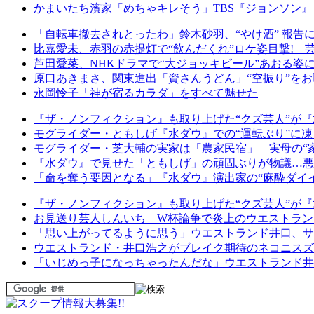
かまいたち濱家「めちゃキレそう」TBS『ジョンソン
「自転車撤去されとったわ」鈴木砂羽、“やけ酒” 報告
比嘉愛未、赤羽の赤提灯で“飲んだくれ”ロケ姿目撃! 
芦田愛菜、NHKドラマで“大ジョッキビール”あおる姿
原口あきまさ、関東進出「資さんうどん」“空振り”を
永岡怜子「神が宿るカラダ」をすべて魅せた
『ザ・ノンフィクション』も取り上げた“クズ芸人”が
モグライダー・ともしげ『水ダウ』での“運転ぶり”に凍
モグライダー・芝大輔の実家は「農家民宿」 実母の“
『水ダウ』で見せた「ともしげ」の頑固ぶりが物議…悪
「命を奪う要因となる」『水ダウ』演出家の“麻酔ダイ
『ザ・ノンフィクション』も取り上げた“クズ芸人”が
お見送り芸人しんいち W杯論争で炎上のウエストラン
「思い上がってるように思う」ウエストランド井口、サ
ウエストランド・井口浩之がブレイク期待のネコニスズ
「いじめっ子になっちゃったんだな」ウエストランド井