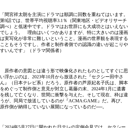
「間宮祥太朗を主演にドラマは順調に回数を重ねてはいます。
第9話では、世帯平均視聴率3.1％（関東地区・ビデオリサーチ
調べ）と低迷中です。ドラマはお世辞にも大成功とはいえない
でしょう。 理由はいくつかありますが、特に大きいのは漫画
は実写化が非常に難しいということ。漫画の世界観を表現する
こともそうですし、作者と制作者側での認識の違いが起こりや
すいんです」（ドラマ関係者）
原作者の意図とは違う形で映像化されたものとしてすぐに思
い浮かぶのは、2023年10月から放送された『セクシー田中さ
ん』（日本テレビ系）だろう。原作者の芦原妃名子氏は、脚本
をめぐって制作側と意見が対立し葛藤の末、2024年1月に遺書
を残して亡くなり、世間に衝撃を与えた。そして現在、枠は違
うが、同局で放送しているのが『ACMA:GAME』だ。再び、
原作側が納得していない展開になっているのだ──。
「2024年5月27日に開かれた日テレの定例会見では、セクシー