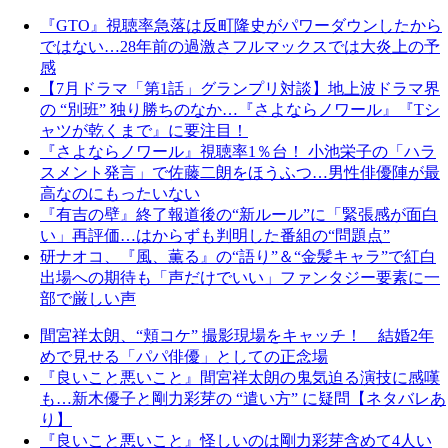
『GTO』視聴率急落は反町隆史がパワーダウンしたから
ではない…28年前の過激さフルマックスでは大炎上の予
感
【7月ドラマ「第1話」グランプリ対談】地上波ドラマ界
の “別班” 独り勝ちのなか…『さよならノワール』『Tシ
ャツが乾くまで』に要注目！
『さよならノワール』視聴率1％台！ 小池栄子の「ハラ
スメント発言」で佐藤二朗をほうふつ…男性俳優陣が最
高なのにもったいない
『有吉の壁』終了報道後の“新ルール”に「緊張感が面白
い」再評価…はからずも判明した番組の“問題点”
研ナオコ、『風、薫る』の“語り”＆“金髪キャラ”で紅白
出場への期待も「声だけでいい」ファンタジー要素に一
部で厳しい声
間宮祥太朗、“頬コケ” 撮影現場をキャッチ！ 結婚2年
めで見せる「パパ俳優」としての正念場
『良いこと悪いこと』間宮祥太朗の鬼気迫る演技に感嘆
も…新木優子と剛力彩芽の “遣い方” に疑問【ネタバレあ
り】
『良いこと悪いこと』怪しいのは剛力彩芽含めて4人い