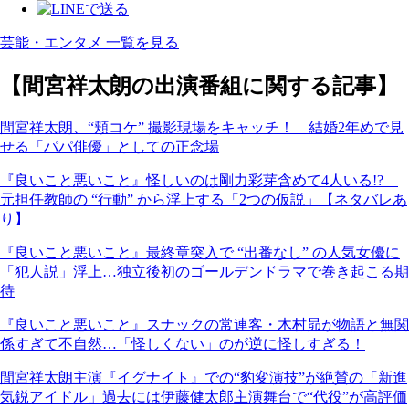
芸能・エンタメ 一覧を見る
【間宮祥太朗の出演番組に関する記事】
間宮祥太朗、“頬コケ” 撮影現場をキャッチ！ 結婚2年めで見
せる「パパ俳優」としての正念場
『良いこと悪いこと』怪しいのは剛力彩芽含めて4人いる!?
元担任教師の “行動” から浮上する「2つの仮説」【ネタバレあ
り】
『良いこと悪いこと』最終章突入で “出番なし” の人気女優に
「犯人説」浮上…独立後初のゴールデンドラマで巻き起こる期
待
『良いこと悪いこと』スナックの常連客・木村昴が物語と無関
係すぎて不自然…「怪しくない」のが逆に怪しすぎる！
間宮祥太朗主演『イグナイト』での“豹変演技”が絶賛の「新進
気鋭アイドル」過去には伊藤健太郎主演舞台で“代役”が高評価