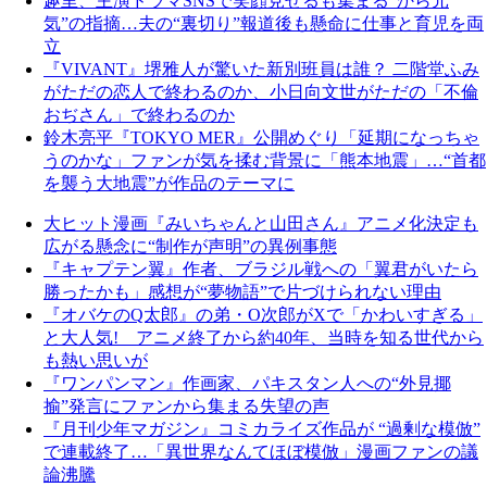
趣里、主演ドラマSNSで笑顔見せるも集まる“から元
気”の指摘…夫の“裏切り”報道後も懸命に仕事と育児を両
立
『VIVANT』堺雅人が驚いた新別班員は誰？ 二階堂ふみ
がただの恋人で終わるのか、小日向文世がただの「不倫
おぢさん」で終わるのか
鈴木亮平『TOKYO MER』公開めぐり「延期になっちゃ
うのかな」ファンが気を揉む背景に「熊本地震」…“首都
を襲う大地震”が作品のテーマに
大ヒット漫画『みいちゃんと山田さん』アニメ化決定も
広がる懸念に“制作が声明”の異例事態
『キャプテン翼』作者、ブラジル戦への「翼君がいたら
勝ったかも」感想が“夢物語”で片づけられない理由
『オバケのQ太郎』の弟・O次郎がXで「かわいすぎる」
と大人気! アニメ終了から約40年、当時を知る世代から
も熱い思いが
『ワンパンマン』作画家、パキスタン人への“外見揶
揄”発言にファンから集まる失望の声
『月刊少年マガジン』コミカライズ作品が “過剰な模倣”
で連載終了…「異世界なんてほぼ模倣」漫画ファンの議
論沸騰