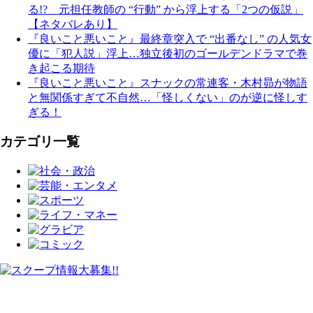
る!? 元担任教師の “行動” から浮上する「2つの仮説」
【ネタバレあり】
『良いこと悪いこと』最終章突入で “出番なし” の人気女
優に「犯人説」浮上…独立後初のゴールデンドラマで巻
き起こる期待
『良いこと悪いこと』スナックの常連客・木村昴が物語
と無関係すぎて不自然…「怪しくない」のが逆に怪しす
ぎる！
カテゴリ一覧