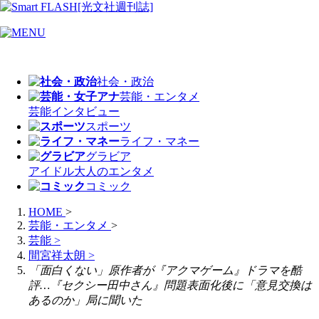
社会・政治
芸能・エンタメ
芸能
インタビュー
スポーツ
ライフ・マネー
グラビア
アイドル
大人のエンタメ
コミック
HOME
>
芸能・エンタメ
>
芸能
>
間宮祥太朗
>
「面白くない」原作者が『アクマゲーム』ドラマを酷
評…『セクシー田中さん』問題表面化後に「意見交換は
あるのか」局に聞いた