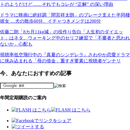
トのようだけど……それでもコレが “正解” の深い理由
ドラマに映画に絶好調「間宮祥太朗」のブレーク支えた半同棲
彼女 …犬の散歩60分、イチャつきメンテは200分
佐藤二朗「8カ月11kg減」の役作り告白「人生初のダイエッ
ト」はネタ、ウォーキング中のセリフ練習で「不審者と思われ
ないか」心配も
視聴率低空飛行中の『真夏のシンデレラ』さわやか恋愛ドラマ
に挟み込まれる「母の借金」重すぎ要素に視聴者ゲンナリ
今、あなたにおすすめの記事
年間定期購読のご案内