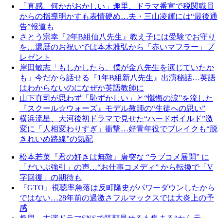
「直感。何かがおかしい」趣里、ドラマ番宣で税関職員
からの指導明かすも表情硬め…夫・三山凌輝には“最後通
告”報道も
さとう宗幸『2年B組仙八先生』教え子には受験でお守り
を…還暦のお祝いでは本木雅弘から「赤いマフラー」プ
レゼント
岸田敏志「もしかしたら、僕が金八先生を演じていたか
も」今だから話せる『1年B組新八先生』出演秘話…英語
はわからないのになぜか英語教師に
山下真司が思わず「恥ずかしい」と“懺悔の涙”を流した
『スクール☆ウォーズ』モデル教師の“生徒への思い”
横浜流星、大河後初ドラマで見せた“ハードボイルド”激
変に「人相変わりすぎ」衝撃…好青年役でブレイクも“脱
きれいめ路線”の気配
松本若菜『君の好きは無敵』唐突な “ラブコメ展開” に
「だいぶ強引」の声…“お仕事コメディ” から転換で「V
字回復」の期待も
『GTO』視聴率急落は反町隆史がパワーダウンしたから
ではない…28年前の過激さフルマックスでは大炎上の予
感