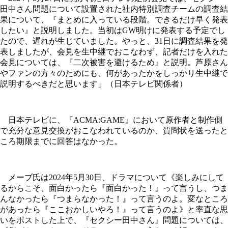
田中さん問題について設置された社内特別調査チームの調査結
果について、『まとめに入っている段階。できるだけ早く発表
したい』と説明しました。当初はGW明けに発表する予定でし
たので、遅れが生じていました。やっと、31日に調査結果を発
表しましたが、会見を生中継でおこなわず、記者だけを入れた
会見については、『二次被害を避けるため』と説明。芦原さん
やファンの方々のためにも、何があったかをしっかり生中継で
説明するべきだと思います」（日本テレビ関係者）
日本テレビに、『ACMA:GAME』において原作者と制作側
で充分な意見交換がおこなわれているのか、質問状を送ったと
ころ期限までに回答はなかった。
メーブ氏は2024年5月30日、ドラマについて《楽しみにして
るからこそ、面白かったら『面白かった！』って言うし、つま
んなかったら『つまらなかった！』って言うのよ。変なところ
があったら『ここおかしいやろ！』って言うのよ》と率直な思
いをポストした上で、『セクシー田中さん』問題については、