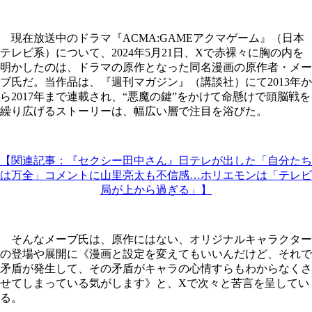
現在放送中のドラマ『ACMA:GAMEアクマゲーム』（日本
テレビ系）について、2024年5月21日、Xで赤裸々に胸の内を
明かしたのは、ドラマの原作となった同名漫画の原作者・メー
ブ氏だ。当作品は、『週刊マガジン』（講談社）にて2013年か
ら2017年まで連載され、“悪魔の鍵”をかけて命懸けで頭脳戦を
繰り広げるストーリーは、幅広い層で注目を浴びた。
【関連記事：『セクシー田中さん』日テレが出した「自分たち
は万全」コメントに山里亮太も不信感…ホリエモンは「テレビ
局が上から過ぎる」】
そんなメーブ氏は、原作にはない、オリジナルキャラクター
の登場や展開に《漫画と設定を変えてもいいんだけど、それで
矛盾が発生して、その矛盾がキャラの心情すらもわからなくさ
せてしまっている気がします》と、Xで次々と苦言を呈してい
る。