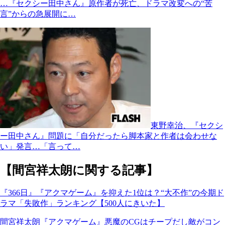
…『セクシー田中さん』原作者が死亡、ドラマ改変への“苦
言”からの急展開に…
東野幸治、『セクシ
ー田中さん』問題に「自分だったら脚本家と作者は会わせな
い」発言…「言って…
【間宮祥太朗に関する記事】
『366日』『アクマゲーム』を抑えた1位は？“大不作”の今期ド
ラマ「失敗作」ランキング【500人にきいた】
間宮祥太朗『アクマゲーム』悪魔のCGはチープだし敵がコン