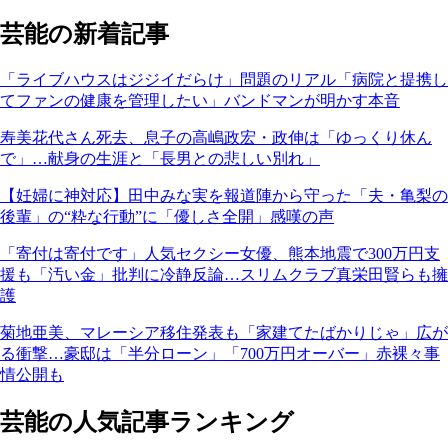
芸能の新着記事
「ライブハウスはジジイだらけ」問題のリアル「病院と提携し
てファンの健康を管理したい」バンドマンが明かす本音
寿美花代さん死去、息子の高嶋政宏・政伸は「ゆっくり休ん
で」…献身の生涯と「長男との悲しい別れ」
【妊婦に神対応】田中みな実を報道陣から守った「夫・亀梨の
後輩」の“粋な行動”に「優しさ全開」感嘆の声
「寄付は寄付です」人気セクシー女優、熊本地震で300万円支
援も「汚い金」批判に冷静反論…スリムクラブ真栄田賢らも擁
護
菊地亜美、マレーシア移住発表も「家建てたばかりじゃ」広が
る衝撃…豪邸は「半分ローン」「700万円オーバー」赤裸々事
情公開も
芸能の人気記事ランキング