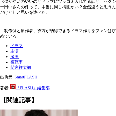
《僕がやいのやいのとドラマにツッコミ入れてる話と、セクシ
ー田中さんの件って、本当に同じ構図かい？全然違うと思うん
だけど》と思いを述べた。
制作側と原作者、双方が納得できるドラマ作りをファンは求
めている。
ドラマ
主演
漫画
視聴率
間宮祥太朗
出典元:
SmartFLASH
著者:
『FLASH』編集部
【関連記事】