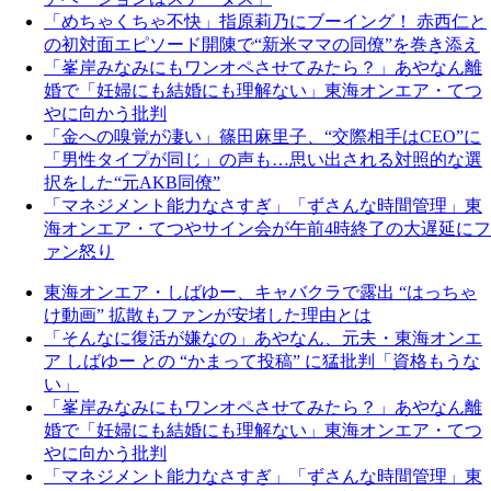
「めちゃくちゃ不快」指原莉乃にブーイング！ 赤西仁と
の初対面エピソード開陳で“新米ママの同僚”を巻き添え
「峯岸みなみにもワンオペさせてみたら？」あやなん離
婚で「妊婦にも結婚にも理解ない」東海オンエア・てつ
やに向かう批判
「金への嗅覚が凄い」篠田麻里子、“交際相手はCEO”に
「男性タイプが同じ」の声も…思い出される対照的な選
択をした“元AKB同僚”
「マネジメント能力なさすぎ」「ずさんな時間管理」東
海オンエア・てつやサイン会が午前4時終了の大遅延にフ
ァン怒り
東海オンエア・しばゆー、キャバクラで露出 “はっちゃ
け動画” 拡散もファンが安堵した理由とは
「そんなに復活が嫌なの」あやなん、元夫・東海オンエ
ア しばゆー との “かまって投稿” に猛批判「資格もうな
い」
「峯岸みなみにもワンオペさせてみたら？」あやなん離
婚で「妊婦にも結婚にも理解ない」東海オンエア・てつ
やに向かう批判
「マネジメント能力なさすぎ」「ずさんな時間管理」東