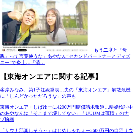
「もう二度と『母
親』って言葉使うな」あやなん“セカンドパートナーとディズ
ニー”で炎上…「潰…
【東海オンエアに関する記事】
峯岸みなみ、第1子妊娠発表…夫の「東海オンエア」解散危機
に「しんどかっただろうな」の声も
東海オンエア・しばゆーに4200万円賠償請求報道…離婚検討中
のあやなんは「そこまで壊してない」「UUUMは薄情」のナ
ゾ擁護
「サウナ部楽しそう～」はじめしゃちょー2600万円の自宅サウ