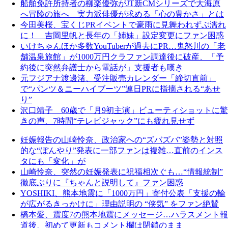
船舶免許所持者の柳楽優弥がJT新CMシリーズで大海原
へ冒険の旅へ 実力派俳優が求める「心の豊かさ」とは
今田美桜、宝くじPRイベントで豪雨に見舞われずぶ濡れ
に！ 吉岡里帆と長年の「姉妹」設定変更にファン困惑
いけちゃんほか多数YouTuberが過去にPR…鬼怒川の「老
舗温泉旅館」が1000万円クラファン調達後に破産、「予
約後に突然弁護士から電話が」支援者も嘆き
元フジアナ渡邊渚、受注販売カレンダー「締切直前」
で“パンツ＆ニーハイブーツ”連日PRに指摘される“あせ
り”
沢口靖子 60歳で「月9初主演」ビューティショットに驚
きの声、7時間“テレビジャック”にも疲れ見せず
妊娠報告の山崎怜奈、政治家への“ズバズバ”姿勢と対照
的な“ぼんやり”発表に一部ファンは複雑…直前のインス
タにも「変化」が
山崎怜奈、突然の妊娠発表に祝福相次ぐも…“情報統制”
徹底ぶりに『ちゃんと説明して』ファン困惑
YOSHIKI、熊本地震に「1000万円」寄付公表「支援の輪
が広がるきっかけに」理由説明の “侠気” をファン絶賛
橋本愛、震度7の熊本地震にメッセージ…ハラスメント報
道後、初めて更新もコメント欄は閉鎖のまま