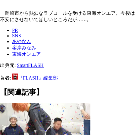
岡崎市から熱烈なラブコールを受ける東海オンエア。今後は
不安にさせないでほしいところだが……。
PR
SNS
あやなん
峯岸みなみ
東海オンエア
出典元:
SmartFLASH
著者:
『FLASH』編集部
【関連記事】