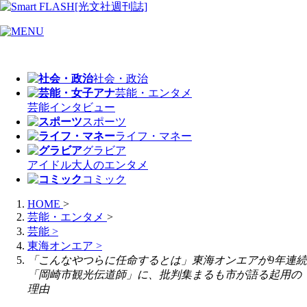
社会・政治
芸能・エンタメ
芸能
インタビュー
スポーツ
ライフ・マネー
グラビア
アイドル
大人のエンタメ
コミック
HOME
>
芸能・エンタメ
>
芸能
>
東海オンエア
>
「こんなやつらに任命するとは」東海オンエアが9年連続
「岡崎市観光伝道師」に、批判集まるも市が語る起用の
理由