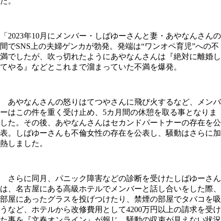
た。
「2023年10月にメンバー・しばゆーさんと妻・あやなんさんの
間でSNS上の夫婦ゲンカが勃発。発端は“ワンオペ育児”への不
満でしたが、吹っ切れたようにあやなんさんは『絶対に離婚し
てやる』などとこれまで溜まっていた不満を爆発。
あやなんさんの怒りはてつやさんに飛び火するなど、メンバ
ーはこの件を重く受け止め、5カ月間の休憩を取る事となりま
した。その後、あやなんさんはセカンドパートナーの存在を公
表。しばゆーさんも不倫女性の存在を公表し、騒動はさらに加
熱しました。
さらに同月、パニック障害などの診断を受けたしばゆーさん
は、名古屋にある高級ホテルでメンバーと話し合いをした際、
部屋にあったグラスを投げつけたり、禁煙の部屋でタバコを吸
うなど、ホテルから改修費用として4200万円以上の請求を受け
た事を『文春オンライン』が報じ、騒動の収束が見えない状況