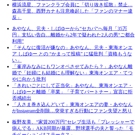
横浜流星、ファンクラブ会員に「切り抜き拡散」禁止…
森高千里、西野カナも注意喚起した「ファンのマナー違
反」
あやなん、元夫・しばゆーから“セカパ“へ毎月「35万
円」支払い告白…離婚から2年で疑われた2人の男“ご都合
利用”
「そんなに復活が嫌なの」あやなん、元夫・東海オンエ
ア しばゆー との “かまって投稿” に猛批判「資格もうな
い」
「峯岸みなみにもワンオペさせてみたら？」あやなん離
婚で「妊婦にも結婚にも理解ない」東海オンエア・てつ
やに向かう批判
「きれいごとにして正当化」あやなん、東海オンエア・
しばゆーと離婚「卒業」「子育てパートナー」宣言に拒
否感続出
「人さま巻き込んどいて」東海オンエアの妻・あやなん
がInstagram全削除…突発すぎる行動にファン失望と怒り
板野友美、“家賃200万円”セレブ生活も「プレッシャーで
病んでる」AKB同期が暴露…野球選手の夫と誓った「モ
チベーションはステータス」