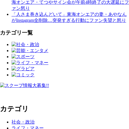
海オンエア・てつやサイン会が午前4時終了の大遅延にフ
ァン怒り
「人さま巻き込んどいて」東海オンエアの妻・あやなん
がInstagram全削除…突発すぎる行動にファン失望と怒り
カテゴリ一覧
カテゴリ
社会・政治
ライフ・マネー