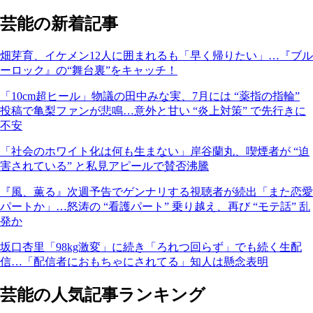
芸能の新着記事
畑芽育、イケメン12人に囲まれるも「早く帰りたい」…『ブル
ーロック』の“舞台裏”をキャッチ！
「10cm超ヒール」物議の田中みな実、7月には “薬指の指輪”
投稿で亀梨ファンが悲鳴…意外と甘い “炎上対策” で先行きに
不安
「社会のホワイト化は何も生まない」岸谷蘭丸、喫煙者が “迫
害されている” と私見アピールで賛否沸騰
『風、薫る』次週予告でゲンナリする視聴者が続出「また恋愛
パートか」…怒涛の “看護パート” 乗り越え、再び “モテ話” 乱
発か
坂口杏里「98kg激変」に続き「ろれつ回らず」でも続く生配
信…「配信者におもちゃにされてる」知人は懸念表明
芸能の人気記事ランキング