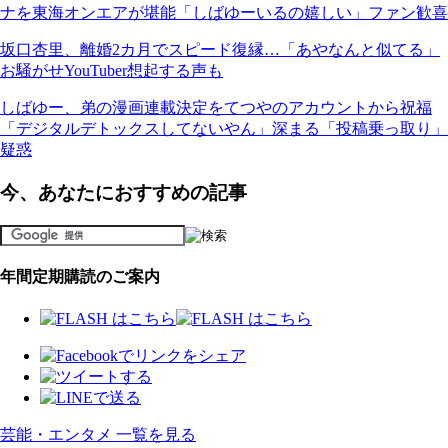
ナを東海オンエアが堪能「しばゆーいるの嬉しい」ファン歓喜
坂口杏里、離婚2カ月でスピード復縁…「あやなんと似てる」
お騒がせYouTuber想起する声も
しばゆー、弟の漫画連載決定をてつやのアカウントから祝福
「デジタルデトックスしてないやん」深まる「投稿乗っ取り」
疑惑
今、あなたにおすすめの記事
年間定期購読のご案内
芸能・エンタメ 一覧を見る