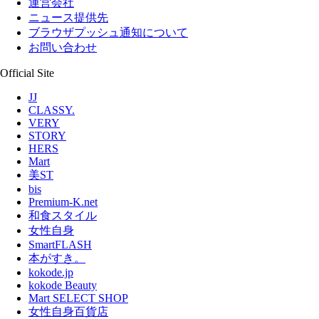
運営会社
ニュース提供先
ブラウザプッシュ通知について
お問い合わせ
Official Site
JJ
CLASSY.
VERY
STORY
HERS
Mart
美ST
bis
Premium-K.net
和食スタイル
女性自身
SmartFLASH
本がすき。
kokode.jp
kokode Beauty
Mart SELECT SHOP
女性自身百貨店