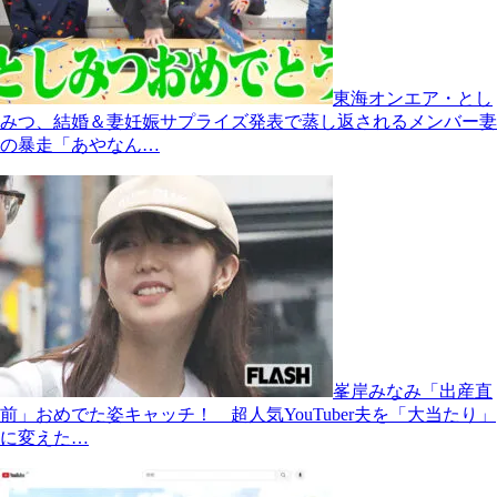
東海オンエア・とし
みつ、結婚＆妻妊娠サプライズ発表で蒸し返されるメンバー妻
の暴走「あやなん…
峯岸みなみ「出産直
前」おめでた姿キャッチ！ 超人気YouTuber夫を「大当たり」
に変えた…